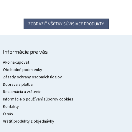
ZOBRAZIŤ VŠETKY SÚVISIACE PRODUKTY
Z
á
Informácie pre vás
p
ä
Ako nakupovať
t
Obchodné podmienky
i
Zásady ochrany osobných údajov
e
Doprava a platba
Reklamácia a vrátenie
Informácie o používaní súborov cookies
Kontakty
O nás
Vrátiť produkty z objednávky