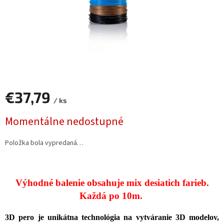
€37,79
/ ks
Jednotková
Momentálne nedostupné
cena:
Položka bola vypredaná…
Výhodné balenie obsahuje mix desiatich farieb.
Každá po 10m.
3D pero je unikátna technológia na vytváranie 3D modelov,