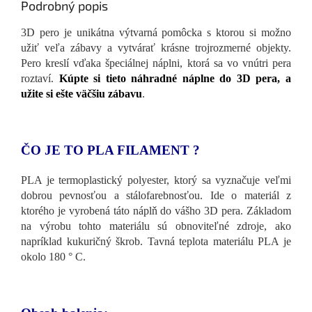
Podrobný popis
3D pero je unikátna výtvarná pomôcka s ktorou si možno
užiť veľa zábavy a vytvárať krásne trojrozmerné objekty.
Pero kreslí vďaka špeciálnej náplni, ktorá sa vo vnútri pera
roztaví.
Kúpte si tieto náhradné náplne do 3D pera, a
užite si ešte väčšiu zábavu
.
ČO JE TO PLA FILAMENT ?
PLA je termoplastický polyester, ktorý sa vyznačuje veľmi
dobrou pevnosťou a stálofarebnosťou. Ide o materiál z
ktorého je vyrobená táto náplň do vášho 3D pera. Základom
na výrobu tohto materiálu sú obnoviteľné zdroje, ako
napríklad kukuričný škrob. Tavná teplota materiálu PLA je
okolo 180 ° C.