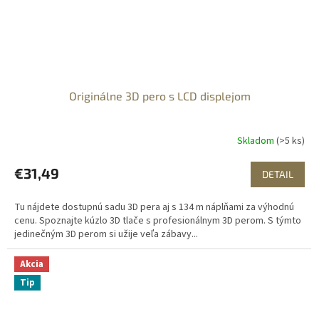
Originálne 3D pero s LCD displejom
Skladom
(>5 ks)
€31,49
DETAIL
Tu nájdete dostupnú sadu 3D pera aj s 134 m náplňami za výhodnú
cenu. Spoznajte kúzlo 3D tlače s profesionálnym 3D perom. S týmto
jedinečným 3D perom si užije veľa zábavy...
Akcia
Tip