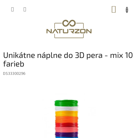
Prejsť
NÁKUP
na
obsah
KOŠÍK
Unikátne náplne do 3D pera - mix 10
farieb
DS33300296