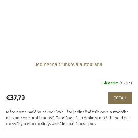
Jedinečná trubková autodráha
Skladom
(>5 ks)
€37,79
DETAIL
Máte doma malého závodníka? Táto jedinečná trúbková autodráha
mu zaručene urobí radosť. Túto špeciálnu dráhu si môžete postaviť
do výšky alebo do šírky. Unikátne autíčko sa po...