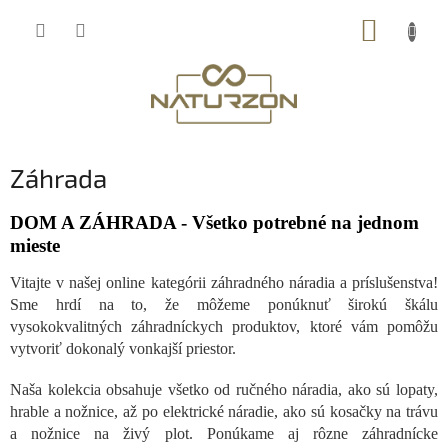
Prejsť
NÁKUP
na
obsah
KOŠÍK
Záhrada
DOM A ZÁHRADA - Všetko potrebné na jednom
mieste
Vitajte v našej online kategórii záhradného náradia a príslušenstva!
Sme hrdí na to, že môžeme ponúknuť širokú škálu
vysokokvalitných záhradníckych produktov, ktoré vám pomôžu
vytvoriť dokonalý vonkajší priestor.
Naša kolekcia obsahuje všetko od ručného náradia, ako sú lopaty,
hrable a nožnice, až po elektrické náradie, ako sú kosačky na trávu
a nožnice na živý plot. Ponúkame aj rôzne záhradnícke