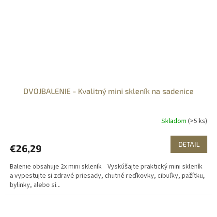
DVOJBALENIE - Kvalitný mini skleník na sadenice
Skladom
(>5 ks)
DETAIL
€26,29
Balenie obsahuje 2x mini skleník Vyskúšajte praktický mini skleník
a vypestujte si zdravé priesady, chutné reďkovky, cibuľky, pažítku,
bylinky, alebo si...