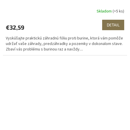
Skladom
(>5 ks)
DETAIL
€32,59
Vyskúšajte praktickú záhradnú fóliu proti burine, ktorá vám pomôže
udržať vaše záhrady, predzáhradky a pozemky v dokonalom stave.
Zbaví vás problému s burinou raz a navždy....