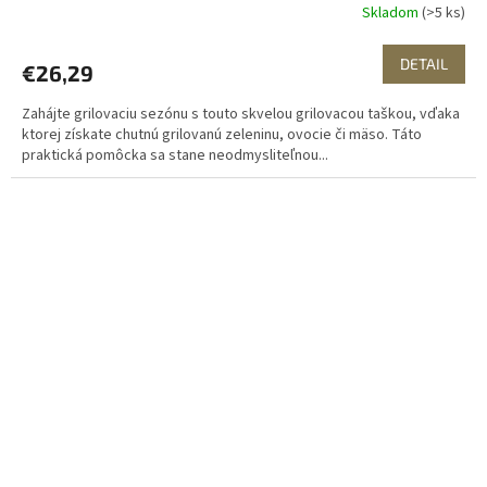
Skladom
(>5 ks)
DETAIL
€26,29
Zahájte grilovaciu sezónu s touto skvelou grilovacou taškou, vďaka
ktorej získate chutnú grilovanú zeleninu, ovocie či mäso. Táto
praktická pomôcka sa stane neodmysliteľnou...