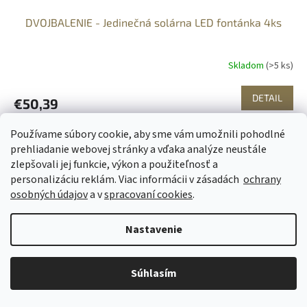
DVOJBALENIE - Jedinečná solárna LED fontánka 4ks
Skladom
(>5 ks)
DETAIL
€50,39
Spoznajte jedinečnú dekoráciu, vďaka ktorej získa vaša záhrada
Používame súbory cookie, aby sme vám umožnili pohodlné
alebo terasa úplne nový rozmer. Svietiaca LED fontánka vytvára
prehliadanie webovej stránky a vďaka analýze neustále
nielen príjemnú atmosféru, ale slúži aj ako...
zlepšovali jej funkcie, výkon a použiteľnosť a
personalizáciu
reklám. Viac informácii v zásadách
ochrany
osobných údajov
a v
spracovaní cookies
.
Nastavenie
Súhlasím