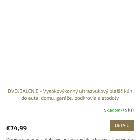
DVOJBALENIE - Vysokovýkonný ultrazvukový plašič kún
do auta, domu, garáže, podkrovia a stodoly
Skladom
(>5 ks)
DETAIL
€74,99
Objavte moderné a efektívne riešenie, vďaka ktorému už nebudete