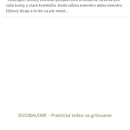
Okúzľujúci textilný kvetináč ponúka nové a moderné riešenie pre
vaše kvety a staré kvetináče. Dodá vášmu exteriéru alebo interiéru
štýlový dizajn a to len za pár minút....
DVOJBALENIE - Praktická taška na grilovanie