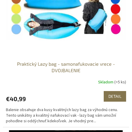
o
r
v
o
d
u
k
t
o
v
Praktický Lazy bag - samonafukovacie vrece -
DVOJBALENIE
Skladom
(>5 ks)
DETAIL
€40,99
Balenie obsahuje dva kusy kvalitných lazy bag za výhodnú cenu.
Tento unikátny a kvalitný nafukovací vak - lazy bag vám umožní
pohodlne si oddýchnuť kdekoľvek. Je vhodný pre...