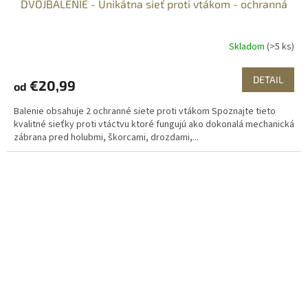
DVOJBALENIE - Unikátna sieť proti vtákom - ochranná
Skladom
(>5 ks)
DETAIL
€20,99
od
Balenie obsahuje 2 ochranné siete proti vtákom Spoznajte tieto
kvalitné sieťky proti vtáctvu ktoré fungujú ako dokonalá mechanická
zábrana pred holubmi, škorcami, drozdami,...