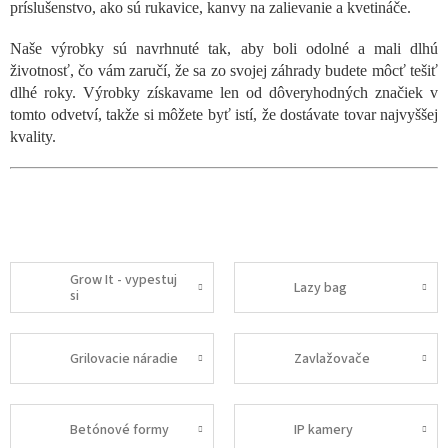
príslušenstvo, ako sú rukavice, kanvy na zalievanie a kvetináče.
Naše výrobky sú navrhnuté tak, aby boli odolné a mali dlhú
životnosť, čo vám zaručí, že sa zo svojej záhrady budete môcť tešiť
dlhé roky. Výrobky získavame len od dôveryhodných značiek v
tomto odvetví, takže si môžete byť istí, že dostávate tovar najvyššej
kvality.
Grow It - vypestuj
Lazy bag
si
Grilovacie náradie
Zavlažovače
Betónové formy
IP kamery