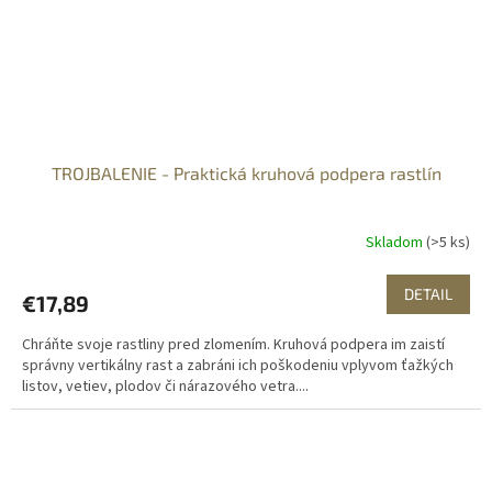
TROJBALENIE - Praktická kruhová podpera rastlín
Skladom
(>5 ks)
DETAIL
€17,89
Chráňte svoje rastliny pred zlomením. Kruhová podpera im zaistí
správny vertikálny rast a zabráni ich poškodeniu vplyvom ťažkých
listov, vetiev, plodov či nárazového vetra....