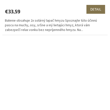
DETAIL
€33,59
Balenie obsahuje 2x solárný lapač hmyzu Spoznajte túto účinnú
pascu na muchy, osy, sršne a iný lietajúci hmyz, ktorá vám
zabezpečí relax vonku bez nepríjemného hmyzu. Na...