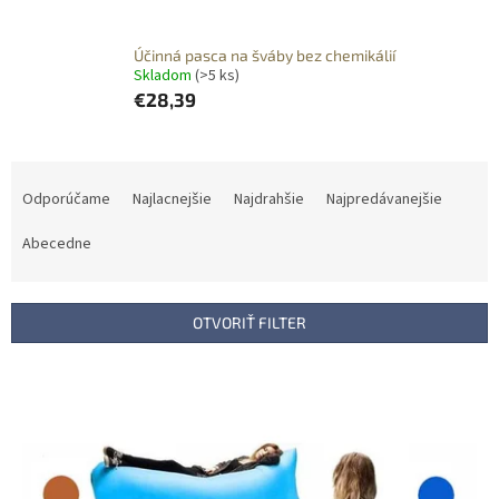
Účinná pasca na šváby bez chemikálií
Skladom
(>5 ks)
€28,39
R
a
Odporúčame
Najlacnejšie
Najdrahšie
Najpredávanejšie
d
e
Abecedne
n
i
e
OTVORIŤ FILTER
p
r
V
o
ý
d
p
u
i
k
s
t
p