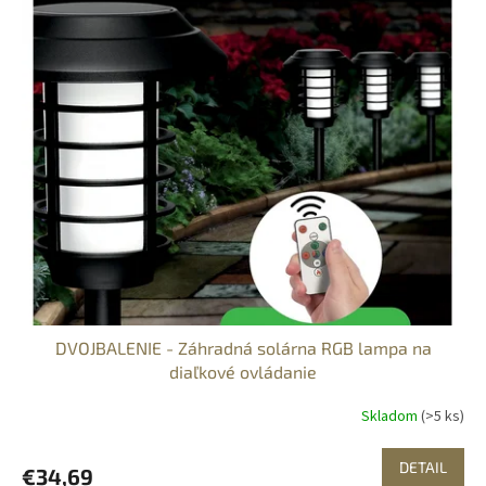
DVOJBALENIE - Záhradná solárna RGB lampa na
diaľkové ovládanie
Skladom
(>5 ks)
DETAIL
€34,69