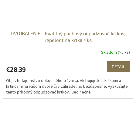
DVOJBALENIE - Kvalitný pachový odpudzovač krtkov,
repelent na krtka 4ks
Skladom
(>5 ks)
DETAIL
€28,39
Objavte tajomstvo dokonalého trávnika. Ak bojujete s krtkami a
krtincami na vašom dvore či v záhrade, no bezúspešne, vyskúšajte
tento prírodný odpudzovač krtkov. Jedinečné...