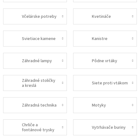
Včelárske potreby
Kvetináče
Svietiace kamene
Kanistre
Záhradné lampy
Pôdne vrtáky
Záhradné stoličky
Siete proti vtákom
a kreslá
Záhradná technika
Motyky
Chrliče a
Vytrhávače buriny
fontánové trysky