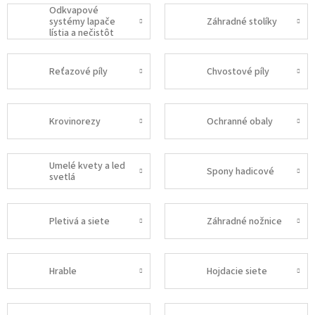
Odkvapové
systémy lapače
Záhradné stolíky
lístia a nečistôt
Reťazové píly
Chvostové píly
Krovinorezy
Ochranné obaly
Umelé kvety a led
Spony hadicové
svetlá
Pletivá a siete
Záhradné nožnice
Hrable
Hojdacie siete