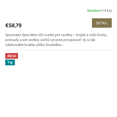
Skladom
(>5 ks)
DETAIL
€58,79
Spoznajte špeciálne LED svetlo pre rastliny – trojité a vaše kvety,
priesady a iné rastliny začnú výrazne prospievať. Vy si tak
zdokonalíte kvalitu vášho životného...
Akcia
Tip