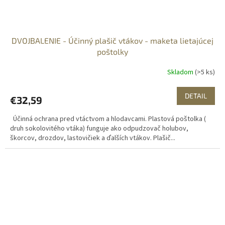
DVOJBALENIE - Účinný plašič vtákov - maketa lietajúcej
poštolky
Skladom
(>5 ks)
DETAIL
€32,59
Účinná ochrana pred vtáctvom a hlodavcami. Plastová poštolka (
druh sokolovitého vtáka) funguje ako odpudzovač holubov,
škorcov, drozdov, lastovičiek a ďalších vtákov. Plašič...