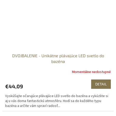
DVOJBALENIE - Unikátne plávajúce LED svetlo do
bazéna
Momentálne nedostupné
DETAIL
€44,09
Vyskúšajte očarujúce plávajúce LED svetlo do bazéna a vykúzlite si
aj u vás doma fantastickú atmosféru. Hodí sa do každého typu
bazéna a určite vám spraví radosť...