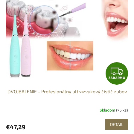
Z
ZADARMO
A
DVOJBALENIE - Profesionálny ultrazvukový čistič zubov
D
A
Skladom
(>5 ks)
R
DETAIL
€47,29
M