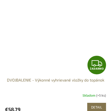
Z
ZADARMO
A
DVOJBALENIE - Výkonné vyhrievané vložky do topánok
D
A
Skladom
(>5 ks)
R
DETAIL
€58,79