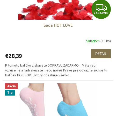
t
Z
o
ZADARMO
v
A
Sada HOT LOVE
D
A
Skladom
(>5 ks)
R
DETAIL
€28,39
M
K tomuto balíčku získavate DOPRAVU ZADARMO. Máte radi
O
vzrušenie a radi skúšate niečo nové? Práve pre odvážnejších je tu
balíček HOT LOVE, ktorý obsahuje všetko...
Akcia
Tip