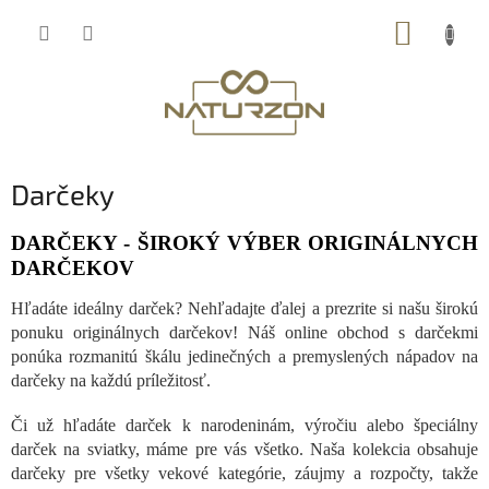
Prejsť
NÁKUP
na
obsah
KOŠÍK
Darčeky
DARČEKY - ŠIROKÝ VÝBER ORIGINÁLNYCH
DARČEKOV
Hľadáte ideálny darček? Nehľadajte ďalej a prezrite si našu širokú
ponuku originálnych darčekov! Náš online obchod s darčekmi
ponúka rozmanitú škálu jedinečných a premyslených nápadov na
darčeky na každú príležitosť.
Či už hľadáte darček k narodeninám, výročiu alebo špeciálny
darček na sviatky, máme pre vás všetko. Naša kolekcia obsahuje
darčeky pre všetky vekové kategórie, záujmy a rozpočty, takže