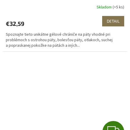
Skladom
(>5 ks)
DETAIL
€32,59
Spoznajte tieto unikátne gélové chrániče na päty vhodné pri
problémoch s ostrohou päty, bolesťou päty, otlakoch, suchej
a popraskanej pokožke na pätách a iných...
Z