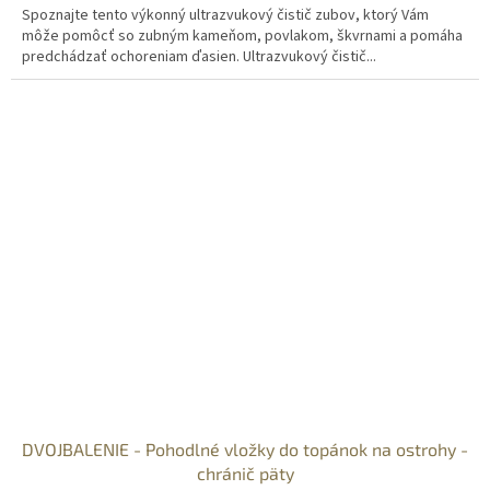
Spoznajte tento výkonný ultrazvukový čistič zubov, ktorý Vám
O
môže pomôcť so zubným kameňom, povlakom, škvrnami a pomáha
predchádzať ochoreniam ďasien. Ultrazvukový čistič...
DVOJBALENIE - Pohodlné vložky do topánok na ostrohy -
chránič päty