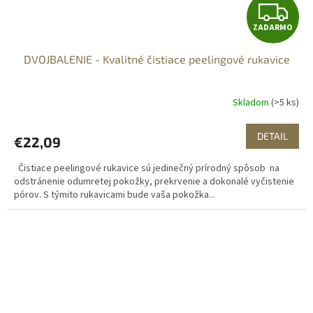
Z
ZADARMO
A
DVOJBALENIE - Kvalitné čistiace peelingové rukavice
D
A
Skladom
(>5 ks)
R
DETAIL
€22,09
M
Čistiace peelingové rukavice sú jedinečný prírodný spôsob na
O
odstránenie odumretej pokožky, prekrvenie a dokonalé vyčistenie
pórov. S týmito rukavicami bude vaša pokožka...