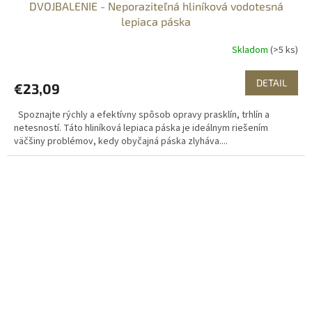
DVOJBALENIE - Neporaziteľná hliníková vodotesná
lepiaca páska
Skladom
(>5 ks)
DETAIL
€23,09
Spoznajte rýchly a efektívny spôsob opravy prasklín, trhlín a
netesností. Táto hliníková lepiaca páska je ideálnym riešením
väčšiny problémov, kedy obyčajná páska zlyháva....