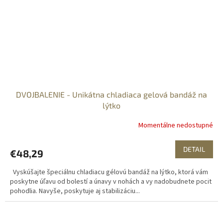
DVOJBALENIE - Unikátna chladiaca gelová bandáž na
lýtko
Momentálne nedostupné
DETAIL
€48,29
Vyskúšajte špeciálnu chladiacu gélovú bandáž na lýtko, ktorá vám
poskytne úľavu od bolestí a únavy v nohách a vy nadobudnete pocit
pohodlia. Navyše, poskytuje aj stabilizáciu...