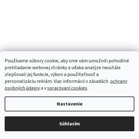
Používame súbory cookie, aby sme vám umožnili pohodlné
prehliadanie webovej stránky a vďaka analýze neustále
zlepšovali jej funkcie, výkon a použiteľnosť a
personalizáciu
reklám. Viac informácii v zásadách
ochrany
Učinné terapeutické náplasti proti chrápaniu a pre
osobných údajov
a v
spracovaní cookies
.
lepšie dýchanie - mesačné balenie
Skladom
(>5 ks)
Nastavenie
DETAIL
€28,39
Súhlasím
Balenie obsahuje 30 ks náplasti na jeden mesiac Patríte medzi tých,
ktorí v noci nemôžu spať a budí Vás niečie chrápanie? Alebo ste to