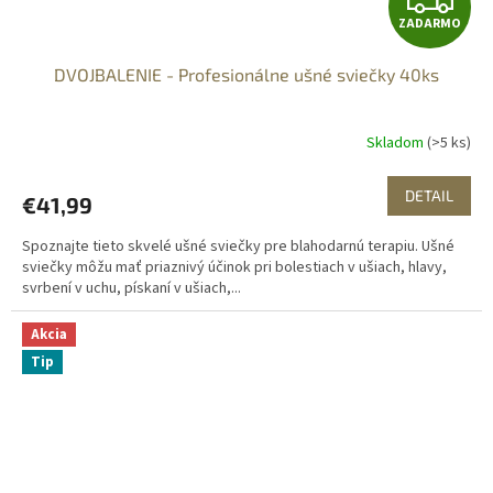
ZADARMO
A
DVOJBALENIE - Profesionálne ušné sviečky 40ks
D
A
Skladom
(>5 ks)
R
DETAIL
€41,99
M
Spoznajte tieto skvelé ušné sviečky pre blahodarnú terapiu. Ušné
O
sviečky môžu mať priaznivý účinok pri bolestiach v ušiach, hlavy,
svrbení v uchu, pískaní v ušiach,...
Akcia
Tip