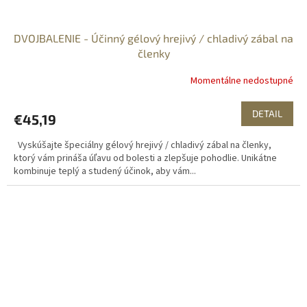
DVOJBALENIE - Účinný gélový hrejivý / chladivý zábal na
členky
Momentálne nedostupné
DETAIL
€45,19
Vyskúšajte špeciálny gélový hrejivý / chladivý zábal na členky,
ktorý vám prináša úľavu od bolesti a zlepšuje pohodlie. Unikátne
kombinuje teplý a studený účinok, aby vám...