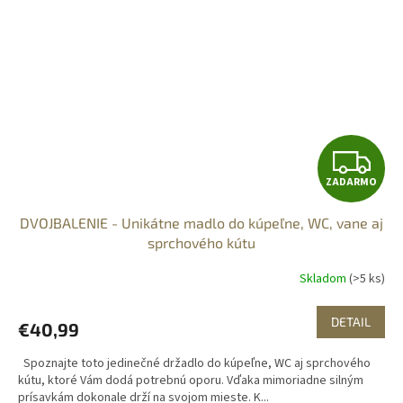
Z
ZADARMO
A
DVOJBALENIE - Unikátne madlo do kúpeľne, WC, vane aj
D
sprchového kútu
A
Skladom
(>5 ks)
R
DETAIL
€40,99
M
Spoznajte toto jedinečné držadlo do kúpeľne, WC aj sprchového
O
kútu, ktoré Vám dodá potrebnú oporu. Vďaka mimoriadne silným
prísavkám dokonale drží na svojom mieste. K...