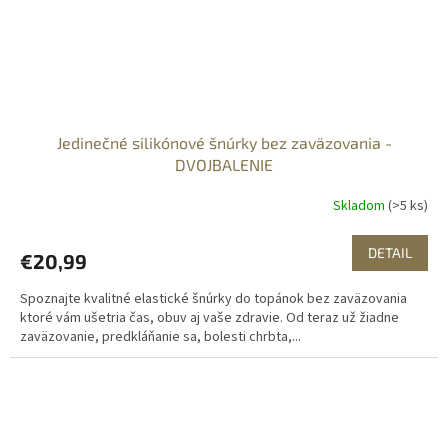
Jedinečné silikónové šnúrky bez zaväzovania -
DVOJBALENIE
Skladom
(>5 ks)
DETAIL
€20,99
Spoznajte kvalitné elastické šnúrky do topánok bez zaväzovania
ktoré vám ušetria čas, obuv aj vaše zdravie. Od teraz už žiadne
zaväzovanie, predkláňanie sa, bolesti chrbta,...