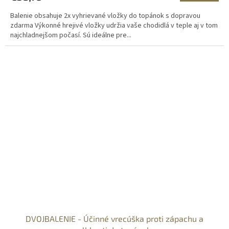
M
Balenie obsahuje 2x vyhrievané vložky do topánok s dopravou
O
zdarma Výkonné hrejivé vložky udržia vaše chodidlá v teple aj v tom
najchladnejšom počasí. Sú ideálne pre...
DVOJBALENIE - Účinné vrecúška proti zápachu a