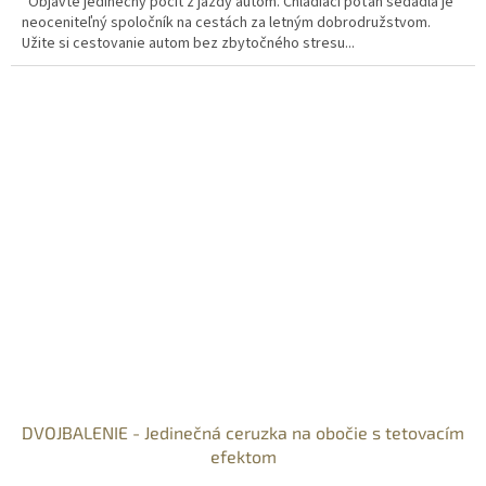
Objavte jedinečný pocit z jazdy autom. Chladiaci poťah sedadla je
neoceniteľný spoločník na cestách za letným dobrodružstvom.
Užite si cestovanie autom bez zbytočného stresu...
DVOJBALENIE - Jedinečná ceruzka na obočie s tetovacím
efektom