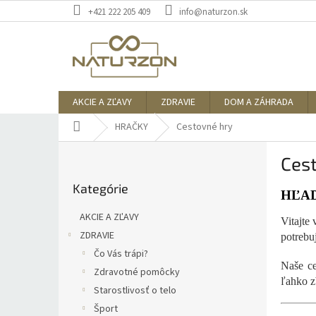
Prejsť
+421 222 205 409
info@naturzon.sk
na
obsah
AKCIE A ZĽAVY
ZDRAVIE
DOM A ZÁHRADA
Domov
HRAČKY
Cestovné hry
B
Ces
o
Preskočiť
č
Kategórie
kategórie
n
HĽAD
ý
AKCIE A ZĽAVY
Vitajte
p
ZDRAVIE
potrebu
a
Čo Vás trápi?
n
Naše ce
e
Zdravotné pomôcky
ľahko zb
l
Starostlivosť o telo
Šport