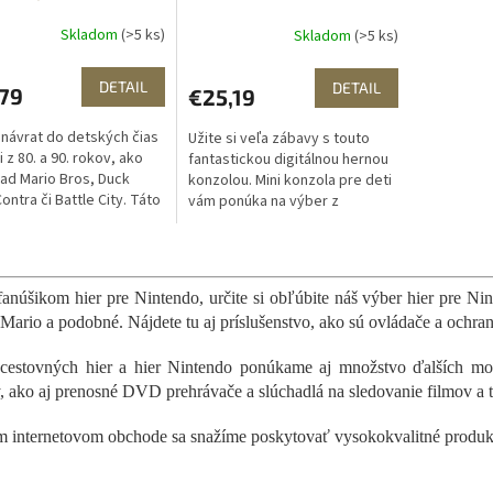
Skladom
(>5 ks)
Skladom
(>5 ks)
DETAIL
DETAIL
,79
€25,19
 návrat do detských čias
Užite si veľa zábavy s touto
 z 80. a 90. rokov, ako
fantastickou digitálnou hernou
lad Mario Bros, Duck
konzolou. Mini konzola pre deti
ontra či Battle City. Táto
vám ponúka na výber z
herná konzola s pištoľou
400 skvelých hier, takže s ňou
e stať...
nuda určite...
O
v
l
fanúšikom hier pre Nintendo, určite si obľúbite náš výber hier pre N
á
 Mario a podobné. Nájdete tu aj príslušenstvo, ako sú ovládače a ochran
d
a
estovných hier a hier Nintendo ponúkame aj množstvo ďalších mož
c
, ako aj prenosné DVD prehrávače a slúchadlá na sledovanie filmov a te
i
e
 internetovom obchode sa snažíme poskytovať vysokokvalitné produkty
p
r
v