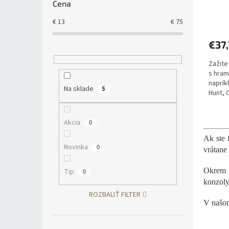
Cena
€
13
€
75
€37
Zažite
s hrami
naprík
Na sklade
5
Hunt, C
retro 
sa môž
Akcia
0
Ak ste 
Novinka
0
vrátane
Okrem c
Tip
0
konzoly
ROZBALIŤ FILTER
V našom