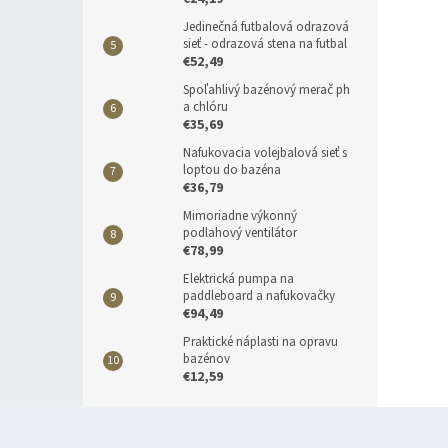
Jedinečná futbalová odrazová
sieť - odrazová stena na futbal
€52,49
Spoľahlivý bazénový merač ph
a chlóru
€35,69
Nafukovacia volejbalová sieť s
loptou do bazéna
€36,79
Mimoriadne výkonný
podlahový ventilátor
€78,99
Elektrická pumpa na
paddleboard a nafukovačky
€94,49
Praktické náplasti na opravu
bazénov
€12,59
Z