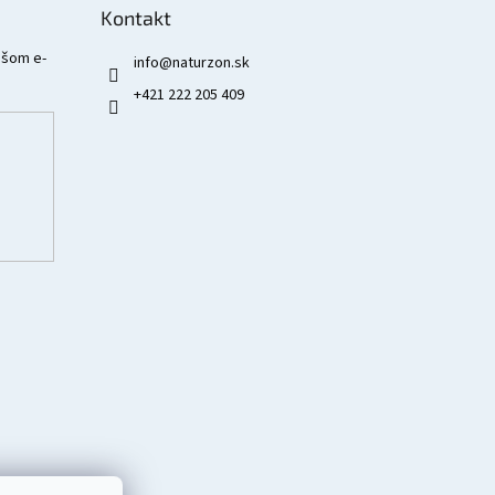
Kontakt
ašom e-
info
@
naturzon.sk
+421 222 205 409