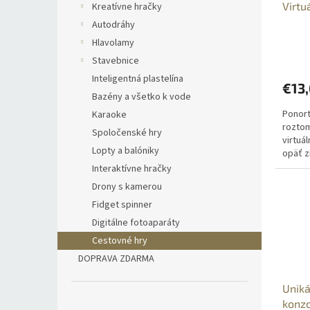
u
Virtu
Kreatívne hračky
d
k
Autodráhy
u
t
Hlavolamy
k
o
t
v
Stavebnice
o
Inteligentná plastelína
€13
v
Bazény a všetko k vode
Ponort
Karaoke
roztom
Spoločenské hry
virtuá
Lopty a balóniky
opäť z
generá
Interaktívne hračky
deťom 
Drony s kamerou
tamago
Fidget spinner
Digitálne fotoaparáty
Cestovné hry
DOPRAVA ZDARMA
Uniká
konzo