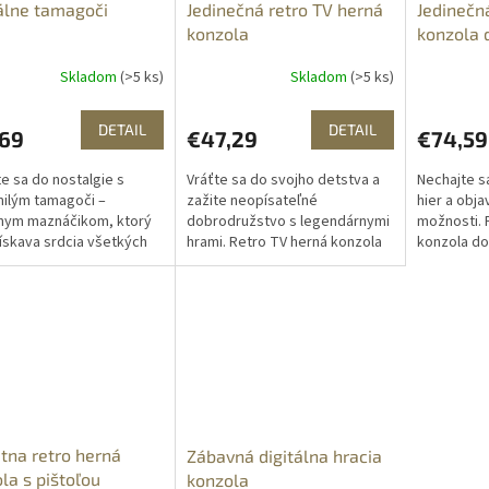
álne tamagoči
Jedinečná retro TV herná
Jedinečn
konzola
konzola 
Skladom
(>5 ks)
Skladom
(>5 ks)
DETAIL
DETAIL
,69
€47,29
€74,59
e sa do nostalgie s
Vráťte sa do svojho detstva a
Nechajte s
ilým tamagoči –
zažite neopísateľné
hier a obj
lnym maznáčikom, ktorý
dobrodružstvo s legendárnymi
možnosti. 
ískava srdcia všetkých
hrami. Retro TV herná konzola
konzola do
cií. Prinesie radosť
Vás môže odtrhnúť od
vaše očaká
aj dospelým. Tento milý
súčasnosti aj na niekoľko hodín.
nezabudnu
či až v...
Ktorá hra...
dobrodružst
tna retro herná
Zábavná digitálna hracia
la s pištoľou
konzola