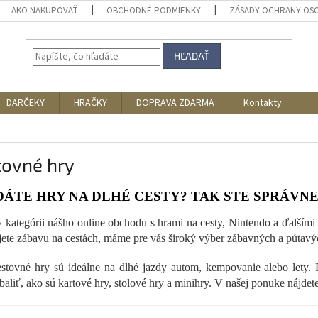
AKO NAKUPOVAŤ
OBCHODNÉ PODMIENKY
ZÁSADY OCHRANY OS
HĽADAŤ
DARČEKY
HRAČKY
DOPRAVA ZDARMA
Kontakty
tovné hry
ÁTE HRY NA DLHÉ CESTY? TAK STE SPRÁVN
 v kategórii nášho online obchodu s hrami na cesty, Nintendo a ďalšími h
jete zábavu na cestách, máme pre vás široký výber zábavných a pútavých
stovné hry sú ideálne na dlhé jazdy autom, kempovanie alebo lety.
aliť, ako sú kartové hry, stolové hry a minihry. V našej ponuke nájdete