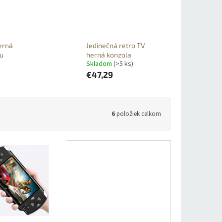
erná
Jedinečná retro TV
ou
herná konzola
Skladom
(>5 ks)
€47,29
6
položiek celkom