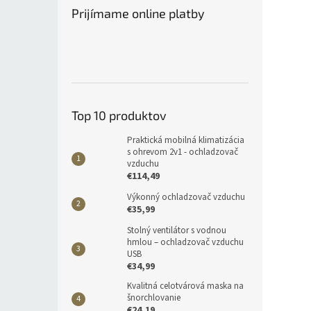
Prijímame online platby
Top 10 produktov
Praktická mobilná klimatizácia
s ohrevom 2v1 - ochladzovač
vzduchu
€114,49
Výkonný ochladzovač vzduchu
€35,99
Stolný ventilátor s vodnou
hmlou – ochladzovač vzduchu
USB
€34,99
Kvalitná celotvárová maska na
šnorchlovanie
€24,19