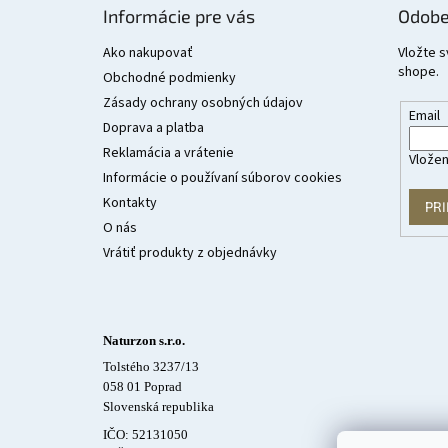
á
Informácie pre vás
Odobe
p
ä
Ako nakupovať
Vložte s
shope.
t
Obchodné podmienky
i
Zásady ochrany osobných údajov
Email
e
Doprava a platba
Reklamácia a vrátenie
Vložen
Informácie o používaní súborov cookies
Kontakty
PRI
O nás
Vrátiť produkty z objednávky
Naturzon s.r.o.
Tolstého 3237/13
058 01 Poprad
Slovenská republika
IČO: 52131050