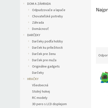
DOM A ZÁHRADA
Najpr
Odpudzovače a lapače
Chovateľské potreby
Záhrada
Domácnosť
DARČEKY
Darčeky podľa hobby
Darček ku príležitosti
R
Darček pre ženu
a
Odpor
d
Darček pre muža
e
Originálne gadgets
V
n
Darčeky
ý
i
HRAČKY
p
e
Všeobecná
i
p
s
Stolný hokej
r
p
o
RC modely
r
d
3D pero s LCD displejom
o