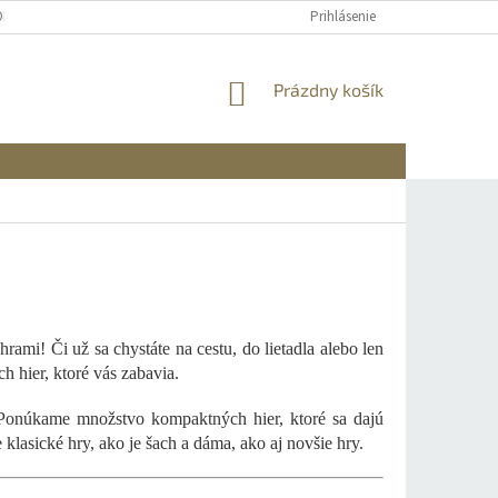
OBNÝCH ÚDAJOV
DOPRAVA A PLATBA
REKLAMÁCIA A VRÁTENIE
Prihlásenie
NÁKUPNÝ
Prázdny košík
KOŠÍK
E
rami! Či už sa chystáte na cestu, do lietadla alebo len
 hier, ktoré vás zabavia.
 Ponúkame množstvo kompaktných hier, ktoré sa dajú
 klasické hry, ako je šach a dáma, ako aj novšie hry.