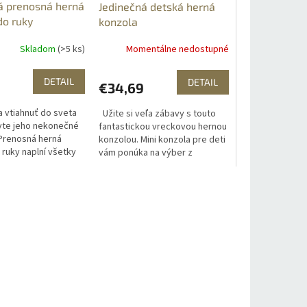
á prenosná herná
Jedinečná detská herná
do ruky
konzola
Skladom
(>5 ks)
Momentálne nedostupné
DETAIL
DETAIL
€34,69
a vtiahnuť do sveta
Užite si veľa zábavy s touto
avte jeho nekonečné
fantastickou vreckovou hernou
Prenosná herná
konzolou. Mini konzola pre deti
 ruky naplní všetky
vám ponúka na výber z
vania. Zažijete
množstva skvelých hier, takže
teľné
s ňou nuda určite nehrozí. TV...
vá, a to...