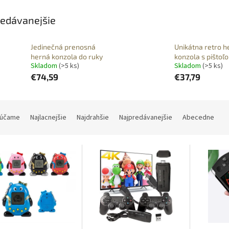
edávanejšie
Jedinečná prenosná
Unikátna retro h
herná konzola do ruky
konzola s pištoľ
Skladom
(>5 ks)
Skladom
(>5 ks)
€74,59
€37,79
účame
Najlacnejšie
Najdrahšie
Najpredávanejšie
Abecedne