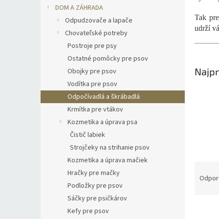
DOM A ZÁHRADA
Tak pre
Odpudzovače a lapače
udrží v
Chovateľské potreby
Postroje pre psy
Ostatné pomôcky pre psov
Najpr
Obojky pre psov
Vodítka pre psov
Odpočívadlá a škrábadlá
Krmítka pre vtákov
Kozmetika a úprava psa
Čistič labiek
Strojčeky na strihanie psov
Kozmetika a úprava mačiek
R
Hračky pre mačky
a
Odpor
Podložky pre psov
d
e
Sáčky pre psičkárov
V
n
Kefy pre psov