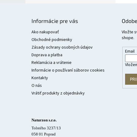
Z
á
Informácie pre vás
Odobe
p
ä
Ako nakupovať
Vložte s
shope.
t
Obchodné podmienky
i
Zásady ochrany osobných údajov
Email
e
Doprava a platba
Reklamácia a vrátenie
Vložen
Informácie o používaní súborov cookies
Kontakty
PRI
O nás
Vrátiť produkty z objednávky
Naturzon s.r.o.
Tolstého 3237/13
058 01 Poprad