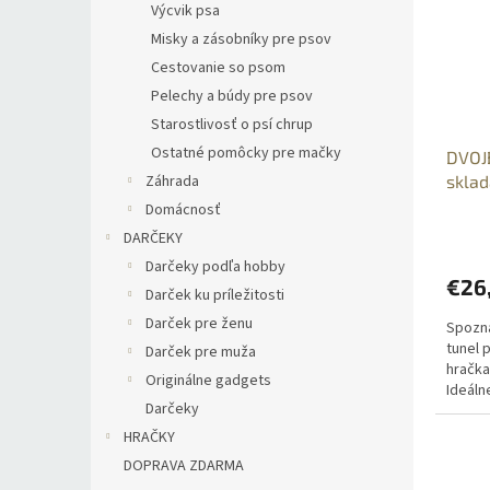
ý
i
Výcvik psa
p
e
Misky a zásobníky pre psov
i
p
Cestovanie so psom
s
r
Pelechy a búdy pre psov
p
o
r
d
Starostlivosť o psí chrup
o
u
Ostatné pomôcky pre mačky
DVOJB
d
k
sklad
Záhrada
u
t
Domácnosť
k
o
DARČEKY
t
v
o
Darčeky podľa hobby
€26
v
Darček ku príležitosti
Darček pre ženu
Spozna
tunel 
Darček pre muža
hračka
Originálne gadgets
Ideáln
Darčeky
domu p
pohodl
HRAČKY
DOPRAVA ZDARMA