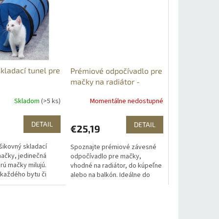
kladací tunel pre
Prémiové odpočívadlo pre
mačky na radiátor -
závesný pelech
Skladom
(>5 ks)
Momentálne nedostupné
DETAIL
DETAIL
€25,19
šikovný skladací
Spoznajte prémiové závesné
mačky, jedinečná
odpočívadlo pre mačky,
rú mačky milujú.
vhodné na radiátor, do kúpeľne
 každého bytu či
alebo na balkón. Ideálne do
aximálny komfort a
každého bytu či domu pre
šho miláčika....
maximálny komfort a pohodlie
vášho...