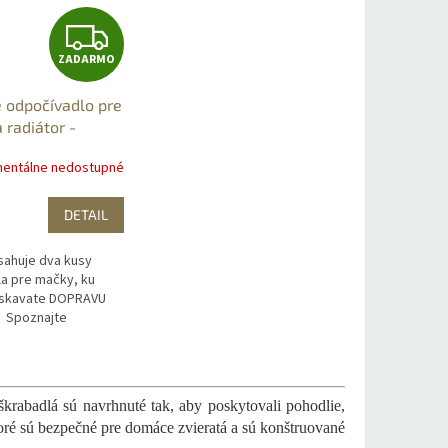
Z
ZADARMO
A
 odpočívadlo pre
D
 radiátor -
pelech -
A
entálne nedostupné
ENIE
+DOPRAVA
O
R
DETAIL
M
sahuje dva kusy
O
a pre mačky, ku
ískavate DOPRAVU
Spoznajte
závesné odpočívadlo
 vhodné na radiátor,
..
škrabadlá sú navrhnuté tak, aby poskytovali pohodlie,
ré sú bezpečné pre domáce zvieratá a sú konštruované