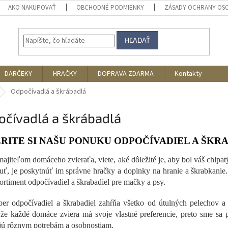
AKO NAKUPOVAŤ
OBCHODNÉ PODMIENKY
ZÁSADY OCHRANY OS
HĽADAŤ
DARČEKY
HRAČKY
DOPRAVA ZDARMA
Kontakty
Odpočívadlá a škrábadlá
očívadlá a škrábadlá
RITE SI NAŠU PONUKU ODPOČÍVADIEL A ŠKR
majiteľom domáceho zvieraťa, viete, aké dôležité je, aby bol váš chlpa
uť, je poskytnúť im správne hračky a doplnky na hranie a škrabkanie.
sortiment odpočívadiel a škrabadiel pre mačky a psy.
er odpočívadiel a škrabadiel zahŕňa všetko od útulných pelechov a
že každé domáce zviera má svoje vlastné preferencie, preto sme sa po
ú rôznym potrebám a osobnostiam.