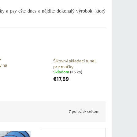
ky a psy ešte dnes a nájdite dokonalý výrobok, ktorý
ý
Šikovný skladací tunel
y na
pre mačky
Skladom
(>5 ks)
€17,89
7
položiek celkom