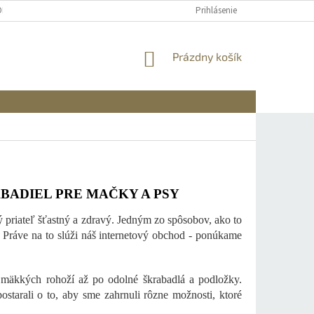
OBNÝCH ÚDAJOV
DOPRAVA A PLATBA
REKLAMÁCIA A VRÁTENIE
Prihlásenie
NÁKUPNÝ
Prázdny košík
KOŠÍK
ABADIEL PRE MAČKY A PSY
tý priateľ šťastný a zdravý. Jedným zo spôsobov, ako to
 Práve na to slúži náš internetový obchod - ponúkame
 mäkkých rohoží až po odolné škrabadlá a podložky.
starali o to, aby sme zahrnuli rôzne možnosti, ktoré