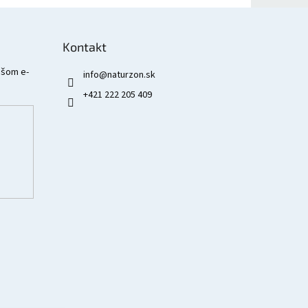
Kontakt
ašom e-
info
@
naturzon.sk
+421 222 205 409