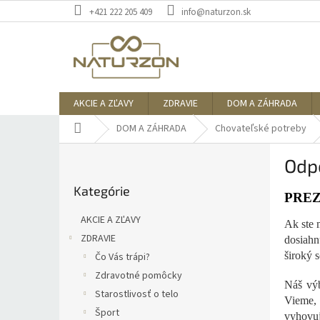
Prejsť
+421 222 205 409
info@naturzon.sk
na
obsah
AKCIE A ZĽAVY
ZDRAVIE
DOM A ZÁHRADA
Domov
DOM A ZÁHRADA
Chovateľské potreby
B
Odp
o
Preskočiť
č
Kategórie
kategórie
n
PREZ
ý
AKCIE A ZĽAVY
Ak ste 
p
ZDRAVIE
dosiahn
a
široký 
Čo Vás trápi?
n
e
Zdravotné pomôcky
Náš výb
l
Starostlivosť o telo
Vieme, 
Šport
vyhovuj