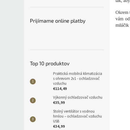
tak, aby
Okrem t
vám odp
Prijímame online platby
miláčik
Top 10 produktov
Praktická mobilná klimatizácia
s ohrevom 2v1 - ochladzovač
vzduchu
€114,49
Výkonný ochladzovač vzduchu
€35,99
Stolný ventilátor s vodnou
hmlou – ochladzovač vzduchu
USB
€34,99