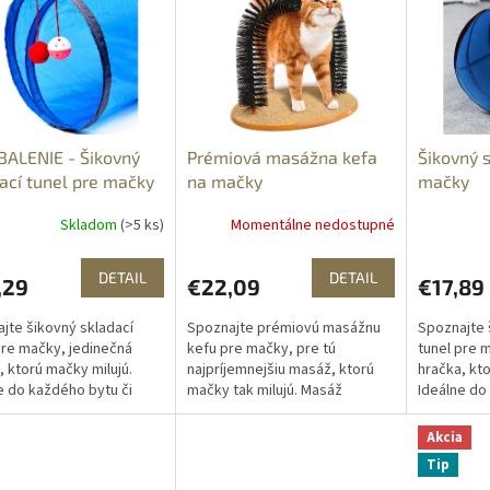
ALENIE - Šikovný
Prémiová masážna kefa
Šikovný s
ací tunel pre mačky
na mačky
mačky
Skladom
(>5 ks)
Momentálne nedostupné
DETAIL
DETAIL
,29
€22,09
€17,89
jte šikovný skladací
Spoznajte prémiovú masážnu
Spoznajte 
pre mačky, jedinečná
kefu pre mačky, pre tú
tunel pre 
, ktorú mačky milujú.
najpríjemnejšiu masáž, ktorú
hračka, kto
e do každého bytu či
mačky tak milujú. Masáž
Ideálne do
re maximálny komfort a
prekrvuje pokožku,
domu pre m
ie vášho miláčika....
zabezpečuje jej revitalizáciu a
pohodlie vá
Akcia
prispieva k...
Tip