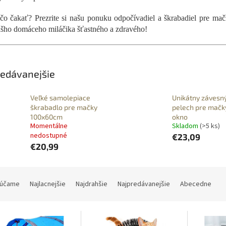
čo čakať? Prezrite si našu ponuku odpočívadiel a škrabadiel pre mač
ášho domáceho miláčika šťastného a zdravého!
edávanejšie
Veľké samolepiace
Unikátny závesn
škrabadlo pre mačky
pelech pre mačk
100x60cm
okno
Momentálne
Skladom
(>5 ks)
nedostupné
€23,09
€20,99
účame
Najlacnejšie
Najdrahšie
Najpredávanejšie
Abecedne