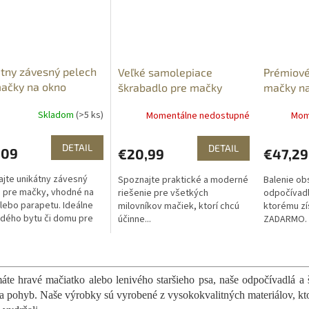
tny závesný pelech
Veľké samolepiace
Prémiové
ačky na okno
škrabadlo pre mačky
mačky na
100x60cm
závesný 
Skladom
(>5 ks)
Momentálne nedostupné
Mom
DVOJBAL
ZADARM
DETAIL
DETAIL
,09
€20,99
€47,29
jte unikátny závesný
Spoznajte praktické a moderné
Balenie ob
 pre mačky, vhodné na
riešenie pre všetkých
odpočívadl
lebo parapetu. Ideálne
milovníkov mačiek, ktorí chcú
ktorému z
dého bytu či domu pre
účinne...
ZADARMO. 
lny komfort a pohodlie
prémiové 
miláčika. Pelech pre...
pre mačky,
O
do kúpeľne.
v
l
áte hravé mačiatko alebo lenivého staršieho psa, naše odpočívadlá a 
á
a pohyb. Naše výrobky sú vyrobené z vysokokvalitných materiálov, kto
d