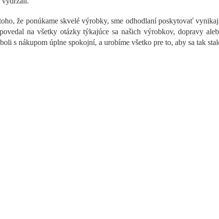
 vydržali.
a
c
oho, že ponúkame skvelé výrobky, sme odhodlaní poskytovať vynikajúci
i
ovedal na všetky otázky týkajúce sa našich výrobkov, dopravy aleb
e
p
 boli s nákupom úplne spokojní, a urobíme všetko pre to, aby sa tak stal
r
v
k
y
v
ý
p
i
s
u