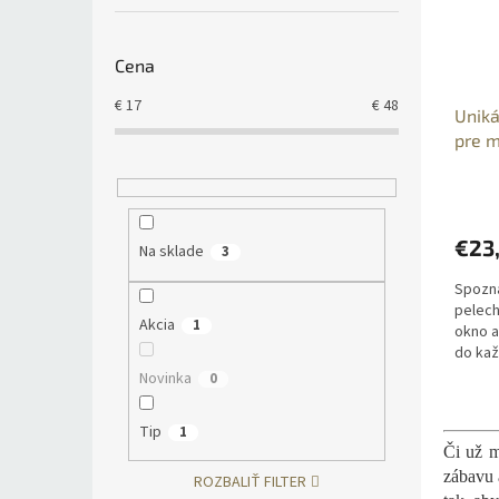
Cena
€
17
€
48
Uniká
pre m
€23
Na sklade
3
Spozna
pelech
Akcia
1
okno a
do kaž
maximá
Novinka
0
vášho 
Tip
1
Či už m
zábavu 
ROZBALIŤ FILTER