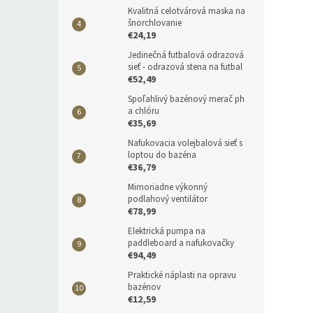
Kvalitná celotvárová maska na
šnorchlovanie
€24,19
Jedinečná futbalová odrazová
sieť - odrazová stena na futbal
€52,49
Spoľahlivý bazénový merač ph
a chlóru
€35,69
Nafukovacia volejbalová sieť s
loptou do bazéna
€36,79
Mimoriadne výkonný
podlahový ventilátor
€78,99
Elektrická pumpa na
paddleboard a nafukovačky
€94,49
Praktické náplasti na opravu
bazénov
€12,59