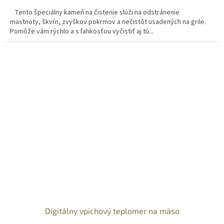
Tento špeciálny kameň na čistenie slúži na odstránenie
mastnoty, škvŕn, zvyškov pokrmov a nečistôt usadených na grile.
Pomôže vám rýchlo a s ľahkosťou vyčistiť aj tú...
Digitálny vpichový teplomer na mäso