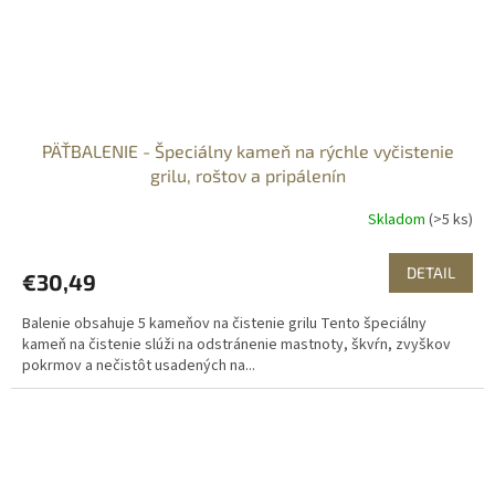
PÄŤBALENIE - Špeciálny kameň na rýchle vyčistenie
grilu, roštov a pripálenín
Skladom
(>5 ks)
DETAIL
€30,49
Balenie obsahuje 5 kameňov na čistenie grilu Tento špeciálny
kameň na čistenie slúži na odstránenie mastnoty, škvŕn, zvyškov
pokrmov a nečistôt usadených na...