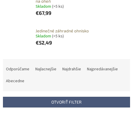
na oheň
Skladom
(>5 ks)
€67,99
Jedinečné záhradné ohnisko
Skladom
(>5 ks)
€52,49
R
a
Odporúčame
Najlacnejšie
Najdrahšie
Najpredávanejšie
d
e
Abecedne
n
i
e
OTVORIŤ FILTER
p
r
V
o
ý
d
p