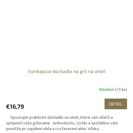
Vynikajúce dúchadlo na gril na oheň
Skladom
(>5 ks)
DETAIL
€16,79
Spoznajte praktické dúchadlo na oheň, ktoré vám uľahčí a
spríjemní vaše grilovanie. Jednoducho, rýchlo a spoľahlivo vám
pomôže pri zapálení ohňa a rozžeravení uhlia. Vďaka...