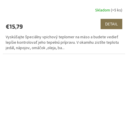
Skladom
(>5 ks)
DETAIL
€15,79
Vyskúšajte špeciálny vpichový teplomer na mäso a budete vedieť
lepšie kontrolovať jeho tepelnú prípravu. V okamihu zistíte teplotu
jedál, nápojov, omáčok ,oleja, ba...