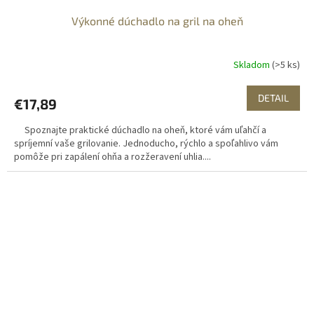
Výkonné dúchadlo na gril na oheň
Skladom
(>5 ks)
DETAIL
€17,89
Spoznajte praktické dúchadlo na oheň, ktoré vám uľahčí a
spríjemní vaše grilovanie. Jednoducho, rýchlo a spoľahlivo vám
pomôže pri zapálení ohňa a rozžeravení uhlia....