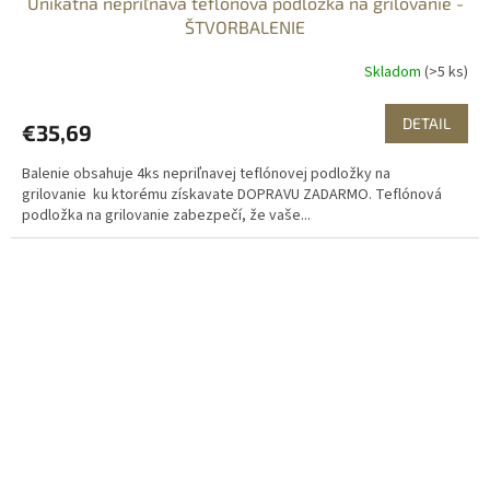
Unikátna nepriľnavá teflónová podložka na grilovanie -
D
ŠTVORBALENIE
A
Skladom
(>5 ks)
R
DETAIL
€35,69
M
Balenie obsahuje 4ks nepriľnavej teflónovej podložky na
O
grilovanie ku ktorému získavate DOPRAVU ZADARMO. Teflónová
podložka na grilovanie zabezpečí, že vaše...