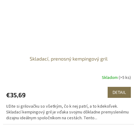
Skladací, prenosný kempingový gril
Skladom
(>5 ks)
DETAIL
€35,69
Užite si grilovačku so všetkým, čo k nej patrí, a to kdekoľvek.
Skladací kempingový gril je vďaka svojmu dôkladne premyslenému
dizajnu ideálnym spoločníkom na cestách. Tento...