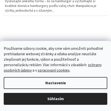
Vyskúšajte unikátnu formu – lis na hamburger a vychutnajte si
kvalitné domáce hamburgery podľa vašej chuti. Manipulácia je
rýchla, jednoduchá a s úžasným...
Používame súbory cookie, aby sme vám umožnili pohodlné
prehliadanie webovej stránky a vďaka analýze neustále
zlepšovali jej funkcie, výkon a použiteľnosť a
personalizáciu
reklám. Viac informácii v zásadách
ochrany
osobných údajov
a v
spracovaní cookies
.
Nastavenie
Súhlasím
Praktické teleskopické vidlice na opekanie