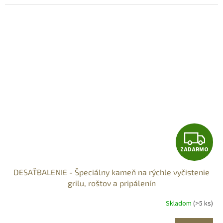
Z
ZADARMO
A
DESAŤBALENIE - Špeciálny kameň na rýchle vyčistenie
D
grilu, roštov a pripálenín
A
Skladom
(>5 ks)
R