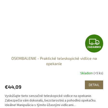
Z
ZADARMO
A
OSEMBALENIE - Praktické teleskopické vidlice na
D
opekanie
A
Skladom
(>5 ks)
R
DETAIL
€44,09
M
Vyskúšajte tieto senzačné teleskopické vidlice na opekanie.
O
Zabezpečia vám dokonalú, bezstarostnú a pohodlnú opekačku.
Ideálne! Manipulácia s týmito úžasnými vidlicami...