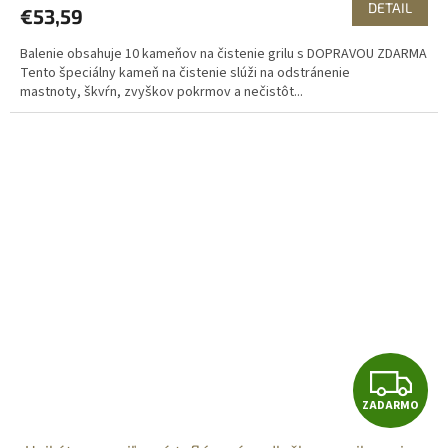
DETAIL
€53,59
M
Balenie obsahuje 10 kameňov na čistenie grilu s DOPRAVOU ZDARMA
O
Tento špeciálny kameň na čistenie slúži na odstránenie
mastnoty, škvŕn, zvyškov pokrmov a nečistôt...
Z
ZADARMO
A