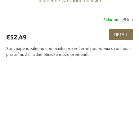
Jedinečné záhradné ohnisko
Skladom
(>5 ks)
DETAIL
€52,49
Spoznajte ideálneho spoločníka pre večerné posedenia s rodinou a
priateľmi. Záhradné ohnisko môže premeniť...