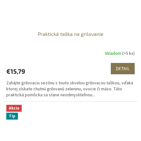
Praktická taška na grilovanie
Skladom
(>5 ks)
DETAIL
€15,79
Zahájte grilovaciu sezónu s touto skvelou grilovacou taškou, vďaka
ktorej získate chutnú grilovanú zeleninu, ovocie či mäso. Táto
praktická pomôcka sa stane neodmysliteľnou...
Akcia
Tip