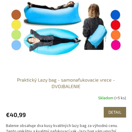
u
i
k
s
t
p
o
r
v
o
d
u
k
t
o
v
Praktický Lazy bag - samonafukovacie vrece -
DVOJBALENIE
Skladom
(>5 ks)
DETAIL
€40,99
Balenie obsahuje dva kusy kvalitných lazy bag za výhodnú cenu.
Tento unikátny a kvalitný nafukovací vak - lazy bag vám umožní