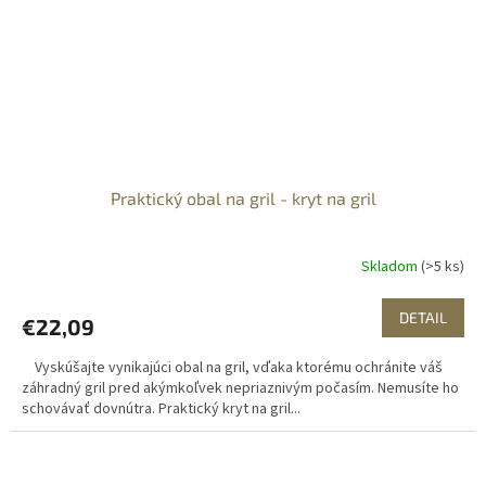
Praktický obal na gril - kryt na gril
Skladom
(>5 ks)
DETAIL
€22,09
Vyskúšajte vynikajúci obal na gril, vďaka ktorému ochránite váš
záhradný gril pred akýmkoľvek nepriaznivým počasím. Nemusíte ho
schovávať dovnútra. Praktický kryt na gril...