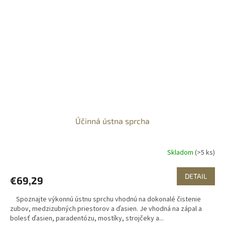
Účinná ústna sprcha
Skladom
(>5 ks)
DETAIL
€69,29
Spoznajte výkonnú ústnu sprchu vhodnú na dokonalé čistenie
zubov, medzizubných priestorov a ďasien. Je vhodná na zápal a
bolesť ďasien, paradentózu, mostíky, strojčeky a...