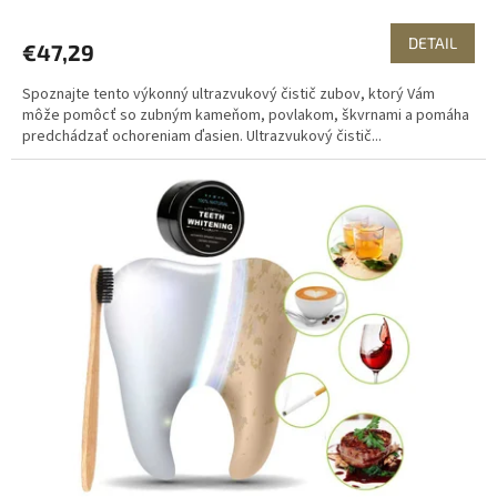
R
DETAIL
€47,29
M
Spoznajte tento výkonný ultrazvukový čistič zubov, ktorý Vám
O
môže pomôcť so zubným kameňom, povlakom, škvrnami a pomáha
predchádzať ochoreniam ďasien. Ultrazvukový čistič...