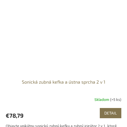
Sonická zubná kefka a ústna sprcha 2 v 1
Skladom
(>5 ks)
DETAIL
€78,79
Objavte unikátnu sonickú zubnú kefku a zubný irigátor 2 v 1, ktoré