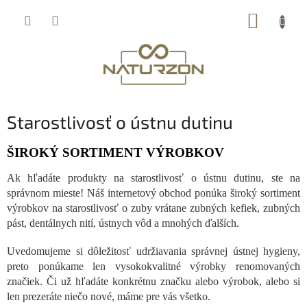
Prejsť
NÁKUP
na
obsah
KOŠÍK
Starostlivosť o ústnu dutinu
ŠIROKÝ SORTIMENT VÝROBKOV
Ak hľadáte produkty na starostlivosť o ústnu dutinu, ste na
správnom mieste! Náš internetový obchod ponúka široký sortiment
výrobkov na starostlivosť o zuby vrátane zubných kefiek, zubných
pást, dentálnych nití, ústnych vôd a mnohých ďalších.
Uvedomujeme si dôležitosť udržiavania správnej ústnej hygieny,
preto ponúkame len vysokokvalitné výrobky renomovaných
značiek. Či už hľadáte konkrétnu značku alebo výrobok, alebo si
len prezeráte niečo nové, máme pre vás všetko.