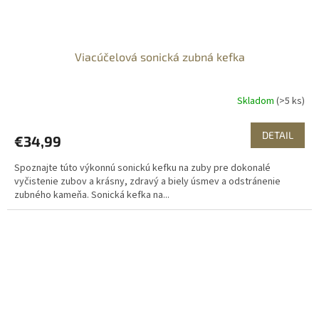
Viacúčelová sonická zubná kefka
Skladom
(>5 ks)
DETAIL
€34,99
Spoznajte túto výkonnú sonickú kefku na zuby pre dokonalé
vyčistenie zubov a krásny, zdravý a biely úsmev a odstránenie
zubného kameňa. Sonická kefka na...