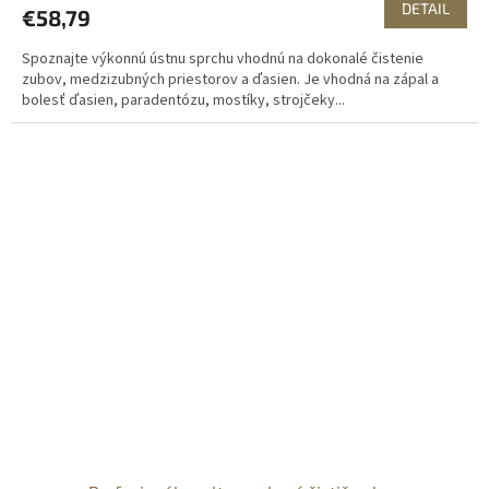
DETAIL
€58,79
Spoznajte výkonnú ústnu sprchu vhodnú na dokonalé čistenie
zubov, medzizubných priestorov a ďasien. Je vhodná na zápal a
bolesť ďasien, paradentózu, mostíky, strojčeky...