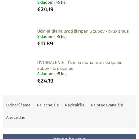
Skladom
(>5 ks)
€24,19
Účinná dlaha proti škrípaniu zubov - bruxizmus
Skladom
(>5 ks)
€17,89
DVOJBALENIE - Účinná dlaha proti škrípaniu
zubov - bruxizmus
Skladom
(>5 ks)
€24,19
R
a
Odporúčame
Najlacnejšie
Najdrahšie
Najpredávanejšie
d
e
Abecedne
n
i
e