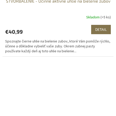
ŠTVORBALENIE - Učinné aktívne uhlie na bielenie zubov
D
A
Skladom
(>5 ks)
R
DETAIL
€40,99
M
Spoznajte čierne uhlie na bielenie zubov, ktoré Vám pomôže rýchlo,
O
účinne a dôkladne vybieliť vaše zuby. Okrem zubnej pasty
používate každý deň aj toto uhlie na bielenie...