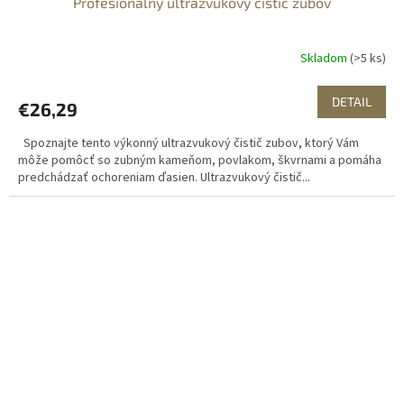
Profesionálny ultrazvukový čistič zubov
Skladom
(>5 ks)
DETAIL
€26,29
Spoznajte tento výkonný ultrazvukový čistič zubov, ktorý Vám
môže pomôcť so zubným kameňom, povlakom, škvrnami a pomáha
predchádzať ochoreniam ďasien. Ultrazvukový čistič...