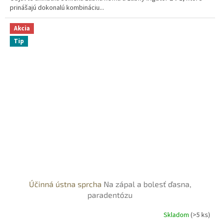
prinášajú dokonalú kombináciu...
Akcia
Tip
Účinná ústna sprcha
Na zápal a bolesť ďasna,
paradentózu
Skladom
(>5 ks)