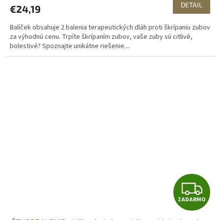
DETAIL
€24,19
Balíček obsahuje 2 balenia terapeutických dláh proti škrípaniu zubov
za výhodnú cenu. Trpíte škrípaním zubov, vaše zuby sú citlivé,
bolestivé? Spoznajte unikátne riešenie....
Z
ZADARMO
A