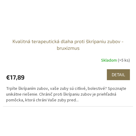
Kvalitná terapeutická dlaha proti škrípaniu zubov -
bruxizmus
Skladom
(>5 ks)
DETAIL
€17,89
Trpíte škrípaním zubov, vaše zuby sú citlivé, bolestivé? Spoznajte
unikátne riešenie. Chránič proti škrípaniu zubov je priehľadná
pomôcka, ktorá chráni Vaše zuby pred...