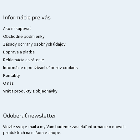
p
i
Z
s
á
Informácie pre vás
u
p
ä
Ako nakupovať
t
Obchodné podmienky
i
Zásady ochrany osobných údajov
e
Doprava a platba
Reklamácia a vrátenie
Informácie o používaní súborov cookies
Kontakty
O nás
Vrátiť produkty z objednávky
Odoberať newsletter
Vložte svoj e-mail a my Vám budeme zasielať informácie o nových
produktoch na našom e-shope.