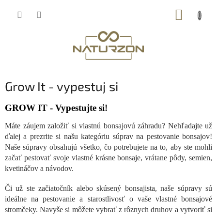
Prejsť
NÁKUP
na
obsah
KOŠÍK
Grow It - vypestuj si
GROW IT - Vypestujte si!
Máte záujem založiť si vlastnú bonsajovú záhradu? Nehľadajte už
ďalej a prezrite si našu kategóriu súprav na pestovanie bonsajov!
Naše súpravy obsahujú všetko, čo potrebujete na to, aby ste mohli
začať pestovať svoje vlastné krásne bonsaje, vrátane pôdy, semien,
kvetináčov a návodov.
Či už ste začiatočník alebo skúsený bonsajista, naše súpravy sú
ideálne na pestovanie a starostlivosť o vaše vlastné bonsajové
stromčeky. Navyše si môžete vybrať z rôznych druhov a vytvoriť si