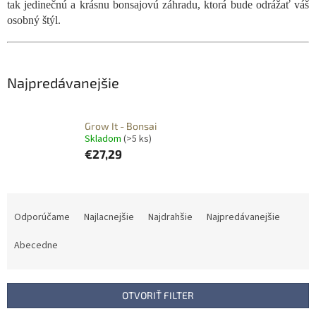
tak jedinečnú a krásnu bonsajovú záhradu, ktorá bude odrážať váš
osobný štýl.
Najpredávanejšie
Grow It - Bonsai
Skladom
(>5 ks)
€27,29
R
a
Odporúčame
Najlacnejšie
Najdrahšie
Najpredávanejšie
d
e
Abecedne
n
i
e
OTVORIŤ FILTER
p