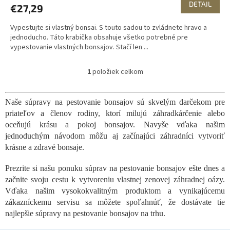
DETAIL
€27,29
Vypestujte si vlastný bonsai. S touto sadou to zvládnete hravo a
jednoducho. Táto krabička obsahuje všetko potrebné pre
vypestovanie vlastných bonsajov. Stačí len ...
1
položiek celkom
O
v
l
Naše súpravy na pestovanie bonsajov sú skvelým darčekom pre
á
priateľov a členov rodiny, ktorí milujú záhradkárčenie alebo
d
a
oceňujú krásu a pokoj bonsajov. Navyše vďaka našim
c
jednoduchým návodom môžu aj začínajúci záhradníci vytvoriť
i
krásne a zdravé bonsaje.
e
p
Prezrite si našu ponuku súprav na pestovanie bonsajov ešte dnes a
r
začnite svoju cestu k vytvoreniu vlastnej zenovej záhradnej oázy.
v
Vďaka našim vysokokvalitným produktom a vynikajúcemu
k
y
zákazníckemu servisu sa môžete spoľahnúť, že dostávate tie
v
najlepšie súpravy na pestovanie bonsajov na trhu.
ý