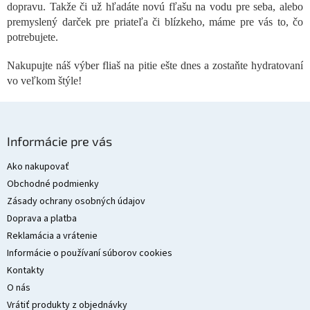
dopravu. Takže či už hľadáte novú fľašu na vodu pre seba, alebo
k
y
premyslený darček pre priateľa či blízkeho, máme pre vás to, čo
v
potrebujete.
ý
p
Nakupujte náš výber fliaš na pitie ešte dnes a zostaňte hydratovaní
i
vo veľkom štýle!
s
u
Z
á
Informácie pre vás
p
ä
Ako nakupovať
t
Obchodné podmienky
i
Zásady ochrany osobných údajov
e
Doprava a platba
Reklamácia a vrátenie
Informácie o používaní súborov cookies
Kontakty
O nás
Vrátiť produkty z objednávky