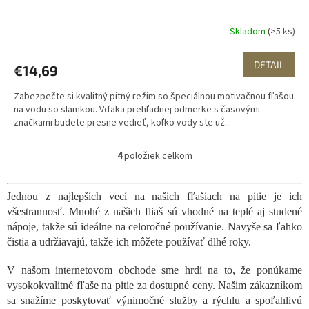
Skladom
(>5 ks)
DETAIL
€14,69
Zabezpečte si kvalitný pitný režim so špeciálnou motivačnou fľašou
na vodu so slamkou. Vďaka prehľadnej odmerke s časovými
značkami budete presne vedieť, koľko vody ste už...
4
položiek celkom
O
v
l
Jednou z najlepších vecí na našich fľašiach na pitie je ich
á
všestrannosť. Mnohé z našich fliaš sú vhodné na teplé aj studené
d
a
nápoje, takže sú ideálne na celoročné používanie. Navyše sa ľahko
c
čistia a udržiavajú, takže ich môžete používať dlhé roky.
i
e
V našom internetovom obchode sme hrdí na to, že ponúkame
p
vysokokvalitné fľaše na pitie za dostupné ceny. Našim zákazníkom
r
sa snažíme poskytovať výnimočné služby a rýchlu a spoľahlivú
v