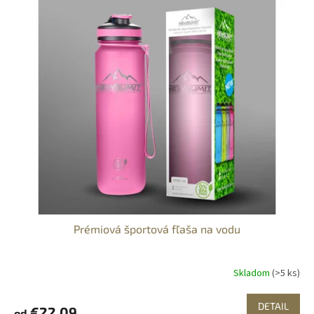
Prémiová športová fľaša na vodu
Skladom
(>5 ks)
DETAIL
€22,09
od