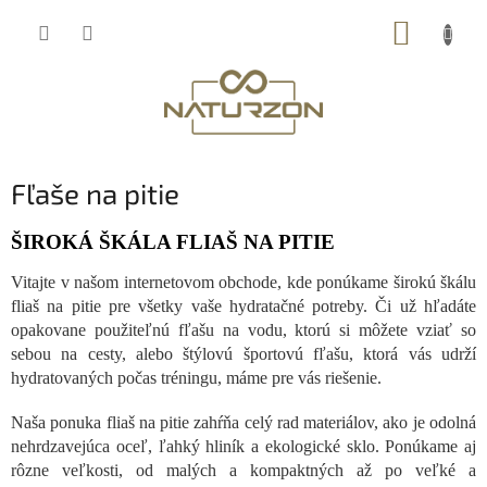
Prejsť
NÁKUP
na
obsah
KOŠÍK
Fľaše na pitie
ŠIROKÁ ŠKÁLA FLIAŠ NA PITIE
Vitajte v našom internetovom obchode, kde ponúkame širokú škálu
fliaš na pitie pre všetky vaše hydratačné potreby. Či už hľadáte
opakovane použiteľnú fľašu na vodu, ktorú si môžete vziať so
sebou na cesty, alebo štýlovú športovú fľašu, ktorá vás udrží
hydratovaných počas tréningu, máme pre vás riešenie.
Naša ponuka fliaš na pitie zahŕňa celý rad materiálov, ako je odolná
nehrdzavejúca oceľ, ľahký hliník a ekologické sklo. Ponúkame aj
rôzne veľkosti, od malých a kompaktných až po veľké a