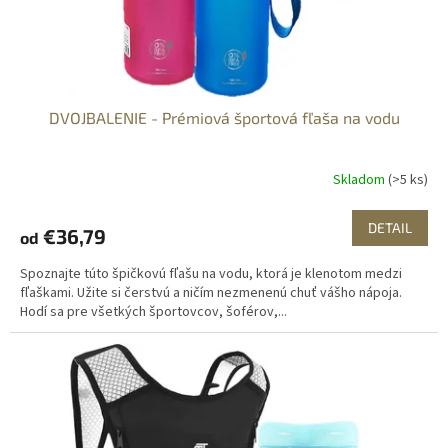
k
t
o
v
DVOJBALENIE - Prémiová športová fľaša na vodu
Skladom
(>5 ks)
DETAIL
€36,79
od
Spoznajte túto špičkovú fľašu na vodu, ktorá je klenotom medzi
fľaškami. Užite si čerstvú a ničím nezmenenú chuť vášho nápoja.
Hodí sa pre všetkých športovcov, šoférov,...