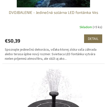
v
DVOJBALENIE - Jedinečná solárna LED fontánka 4ks
Skladom
(>5 ks)
DETAIL
€50,39
Spoznajte jedinečnú dekoráciu, vďaka ktorej získa vaša záhrada
alebo terasa úplne nový rozmer. Svietiaca LED fontánka vytvára
nielen príjemnú atmosféru, ale slúži aj ako...