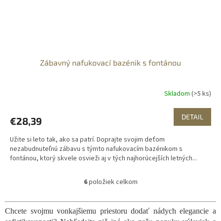
Zábavný nafukovací bazénik s fontánou
Skladom
(>5 ks)
DETAIL
€28,39
Užite si leto tak, ako sa patrí. Doprajte svojim deťom
nezabudnuteľnú zábavu s týmto nafukovacím bazénikom s
fontánou, ktorý skvele osvieži aj v tých najhorúcejších letných...
6
položiek celkom
O
v
l
Chcete svojmu vonkajšiemu priestoru dodať nádych elegancie a
á