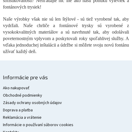
sofistikovanosti? Nehľadajte nič iné ako našu ponuku výleviek a
d
a
fontánových trysiek!
c
i
Naše výrobky však nie sú len štýlové - sú tiež vyrobené tak, aby
e
vydržali. Naše chrliče a fontánové trysky sú vyrobené z
p
vysokokvalitných materiálov a sú navrhnuté tak, aby odolávali
r
poveternostným vplyvom a poskytovali roky spoľahlivej služby. A
v
vďaka jednoduchej inštalácii a údržbe si môžete svoju novú fontánu
k
y
užívať každý deň.
v
ý
p
Z
i
á
Informácie pre vás
s
p
u
ä
Ako nakupovať
t
Obchodné podmienky
i
Zásady ochrany osobných údajov
e
Doprava a platba
Reklamácia a vrátenie
Informácie o používaní súborov cookies