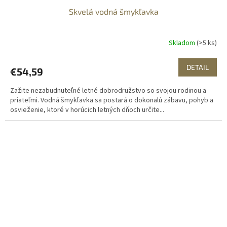
Skvelá vodná šmykľavka
Skladom
(>5 ks)
DETAIL
€54,59
Zažite nezabudnuteľné letné dobrodružstvo so svojou rodinou a
priateľmi. Vodná šmykľavka sa postará o dokonalú zábavu, pohyb a
osvieženie, ktoré v horúcich letných dňoch určite...