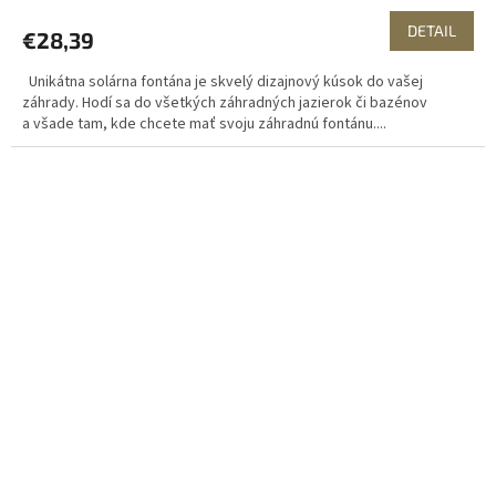
DETAIL
€28,39
Unikátna solárna fontána je skvelý dizajnový kúsok do vašej
záhrady. Hodí sa do všetkých záhradných jazierok či bazénov
a všade tam, kde chcete mať svoju záhradnú fontánu....