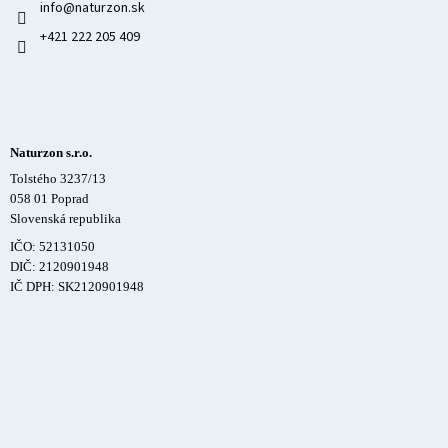
info
@
naturzon.sk
+421 222 205 409
Naturzon s.r.o.
Tolstého 3237/13
058 01 Poprad
Slovenská republika
IČO: 52131050
DIČ: 2120901948
IČ DPH: SK2120901948