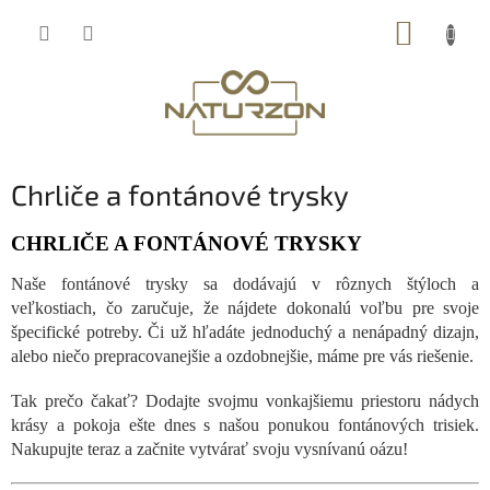
Prejsť
NÁKUP
na
obsah
KOŠÍK
Chrliče a fontánové trysky
CHRLIČE A FONTÁNOVÉ TRYSKY
Naše fontánové trysky sa dodávajú v rôznych štýloch a
veľkostiach, čo zaručuje, že nájdete dokonalú voľbu pre svoje
špecifické potreby. Či už hľadáte jednoduchý a nenápadný dizajn,
alebo niečo prepracovanejšie a ozdobnejšie, máme pre vás riešenie.
Tak prečo čakať? Dodajte svojmu vonkajšiemu priestoru nádych
krásy a pokoja ešte dnes s našou ponukou fontánových trisiek.
Nakupujte teraz a začnite vytvárať svoju vysnívanú oázu!