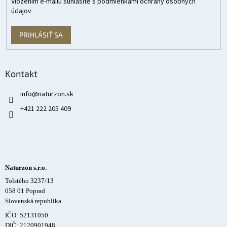
Vložením e-mailu súhlasíte s
podmienkami ochrany osobných
údajov
PRIHLÁSIŤ SA
Kontakt
info
@
naturzon.sk
+421 222 205 409
Naturzon s.r.o.
Tolstého 3237/13
058 01 Poprad
Slovenská republika
IČO: 52131050
DIČ: 2120901948