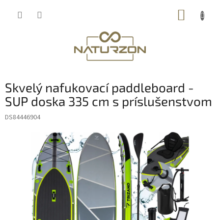
Prejsť
NÁKUP
na
obsah
KOŠÍK
B
Skvelý nafukovací paddleboard -
o
č
SUP doska 335 cm s príslušenstvom
n
DS84446904
ý
p
a
n
e
l