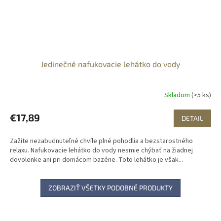
Jedinečné nafukovacie lehátko do vody
Skladom
(>5 ks)
€17,89
DETAIL
Zažite nezabudnuteľné chvíle plné pohodlia a bezstarostného
relaxu. Nafukovacie lehátko do vody nesmie chýbať na žiadnej
dovolenke ani pri domácom bazéne. Toto lehátko je však...
ZOBRAZIŤ VŠETKY PODOBNÉ PRODUKTY