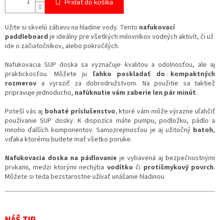
Pridať do košíka
Užite si skvelú zábavu na hladine vody. Tento
nafukovací
paddleboard
je ideálny pre všetkých milovníkov vodných aktivít, či už
ide o začiatočníkov, alebo pokročilých.
Nafukovacia SUP doska sa vyznačuje kvalitou a odolnosťou, ale aj
praktickosťou. Môžete ju
ľahko poskladať do kompaktných
rozmerov
a vyraziť za dobrodružstvom. Na použitie sa taktiež
pripravuje jednoducho,
nafúknutie vám zaberie len pár minút
.
Poteší vás aj
bohaté príslušenstvo
, ktoré vám môže výrazne uľahčiť
používanie SUP dosky. K dispozícii máte pumpu, podložku, pádlo a
mnoho ďalších komponentov. Samozrejmosťou je aj užitočný
batoh
,
vďaka ktorému budete mať všetko poruke.
Nafukovacia doska na pádlovanie
je vybavená aj bezpečnostnými
prvkami, medzi ktorými nechýba
vodítko
či
protišmykový povrch
.
Môžete si teda bezstarostne užívať unášanie hladinou.