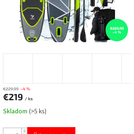
€229,99
–4 %
€229,99
–4 %
€219
/ ks
Jednotková
Skladom
(>5 ks)
cena: