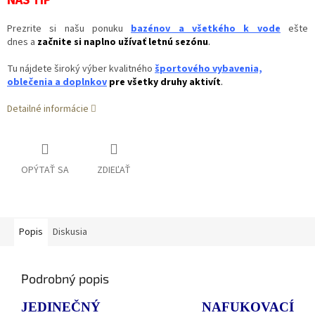
NÁŠ TIP
Prezrite si našu ponuku
bazénov a všetkého k vode
ešte
dnes a
začnite si naplno užívať letnú sezónu
.
Tu nájdete
široký výber kvalitného
športového vybavenia,
oblečenia a doplnkov
pre všetky druhy aktivít
.
Detailné informácie
OPÝTAŤ SA
ZDIEĽAŤ
Popis
Diskusia
Podrobný popis
JEDINEČNÝ NAFUKOVACÍ