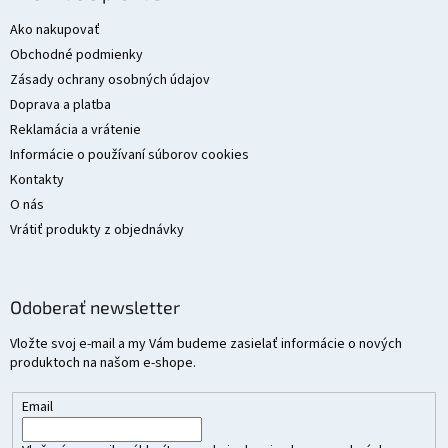
p
ä
Ako nakupovať
t
Obchodné podmienky
i
Zásady ochrany osobných údajov
e
Doprava a platba
Reklamácia a vrátenie
Informácie o používaní súborov cookies
Kontakty
O nás
Vrátiť produkty z objednávky
Odoberať newsletter
Vložte svoj e-mail a my Vám budeme zasielať informácie o nových
produktoch na našom e-shope.
Email