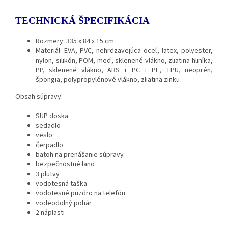
TECHNICKÁ ŠPECIFIKÁCIA
Rozmery: 335 x 84 x 15 cm
Materiál: EVA, PVC, nehrdzavejúca oceľ, latex, polyester,
nylon, silikón, POM, meď, sklenené vlákno, zliatina hliníka,
PP, sklenené vlákno, ABS + PC + PE, TPU, neoprén,
špongia, polypropylénové vlákno, zliatina zinku
Obsah súpravy:
SUP doska
sedadlo
veslo
čerpadlo
batoh na prenášanie súpravy
bezpečnostné lano
3 plutvy
vodotesná taška
vodotesné puzdro na telefón
vodeodolný pohár
2 náplasti