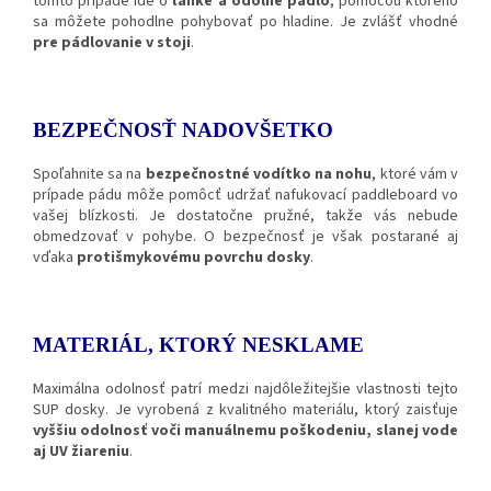
tomto prípade ide o
ľahké a odolné pádlo
, pomocou ktorého
sa môžete pohodlne pohybovať po hladine. Je zvlášť vhodné
pre pádlovanie v stoji
.
BEZPEČNOSŤ NADOVŠETKO
Spoľahnite sa na
bezpečnostné vodítko na nohu
, ktoré vám v
prípade pádu môže pomôcť udržať nafukovací paddleboard vo
vašej blízkosti. Je dostatočne pružné, takže vás nebude
obmedzovať v pohybe. O bezpečnosť je však postarané aj
vďaka
protišmykovému povrchu dosky
.
MATERIÁL, KTORÝ NESKLAME
Maximálna odolnosť patrí medzi najdôležitejšie vlastnosti tejto
SUP dosky. Je vyrobená z kvalitného materiálu, ktorý zaisťuje
vyššiu odolnosť voči manuálnemu poškodeniu, slanej vode
aj UV žiareniu
.