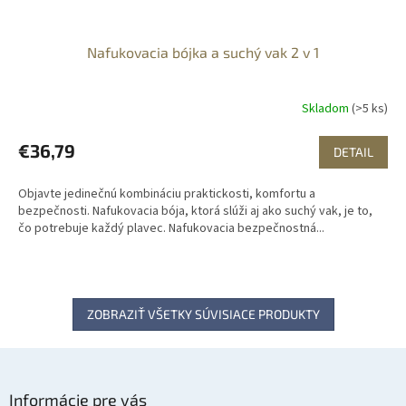
Nafukovacia bójka a suchý vak 2 v 1
Skladom
(>5 ks)
€36,79
DETAIL
Objavte jedinečnú kombináciu praktickosti, komfortu a
bezpečnosti. Nafukovacia bója, ktorá slúži aj ako suchý vak, je to,
čo potrebuje každý plavec. Nafukovacia bezpečnostná...
ZOBRAZIŤ VŠETKY SÚVISIACE PRODUKTY
Z
á
Informácie pre vás