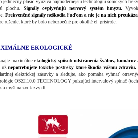
o jedinečný plašič využíva najmodernejšiu technológiu sonických frek
kú plochu.
Signály ovplyvňujú nervový systém hmyzu.
Vyvolá
ne.
Frekvenčné signály
neškodia ľuďom a
nie je na nich preukáz
e rušenie, ktoré by bolo nebezpečné pre okolité el. prístroje.
XIMÁLNE EKOLOGICKÉ
najte maximálne
ekologický spôsob odstránenia švábov, komárov
z už
nepotrebujete toxické postreky ktoré škodia vášmu zdraviu.
dardnej elektrickej zásuvky a sledujte, ako pomáha vyhnať otra
nológie OSZI.10.0 TECHNOLOGY pulzujúci intervalový spínač (technol
 a myši na zvuk zvykli.