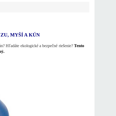
U, MYŠÍ A KÚN
kún? Hľadáte ekologické a bezpečné riešenie?
Tento
ný.