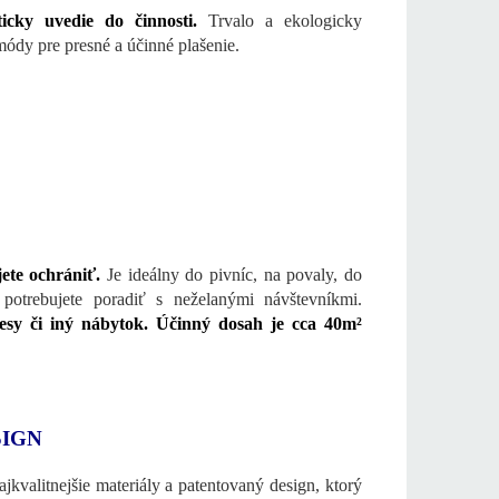
icky uvedie do činnosti.
Trvalo a ekologicky
dy pre presné a účinné plašenie.
jete ochrániť.
Je ideálny do pivníc, na povaly, do
i potrebujete poradiť s neželanými návštevníkmi.
vesy či iný nábytok. Účinný dosah je cca 40m²
SIGN
kvalitnejšie materiály a patentovaný design, ktorý