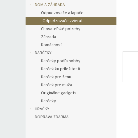
DOM A ZÁHRADA
Odpudzovače a lapače
Odpudzovače zvierat
Chovateľské potreby
Záhrada
Domácnosť
DARČEKY
Darčeky podľa hobby
Darček ku príležitosti
Darček pre ženu
Darček pre muža
Originálne gadgets
Darčeky
HRAČKY
DOPRAVA ZDARMA