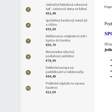
Jedinečná futbalová odrazová
Popi
sieť - odrazová stena na futbal
€52,49
Spoľahlivý bazénový merač ph
Pod
a chlóru
€35,69
SP
Nafukovacia volejbalová sieť s
loptou do bazéna
Hľad
€36,79
jedi
Mimoriadne výkonný
podlahový ventilátor
€78,99
Elektrická pumpa na
paddleboard a nafukovačky
€94,49
Praktické náplasti na opravu
bazénov
€12,59