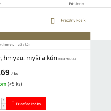
OBNÝCH ÚDAJOV
DOPRAVA A PLATBA
REKLAMÁCIA A VRÁTENIE
Prihlásenie
NÁKUPNÝ
Prázdny košík
KOŠÍK
, hmyzu, myší a kún
, hmyzu, myší a kún
DB41664333
,69
/ ks
ová
dom
(>5 ks)
Pridať do košíka