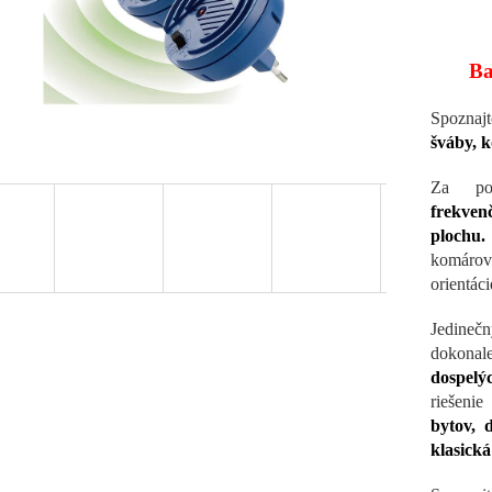
Ba
Spoznaj
šváby, 
Za po
frekve
plochu.
komárov
orientáci
Jedineč
dokona
dospelý
riešenie
bytov, 
klasická