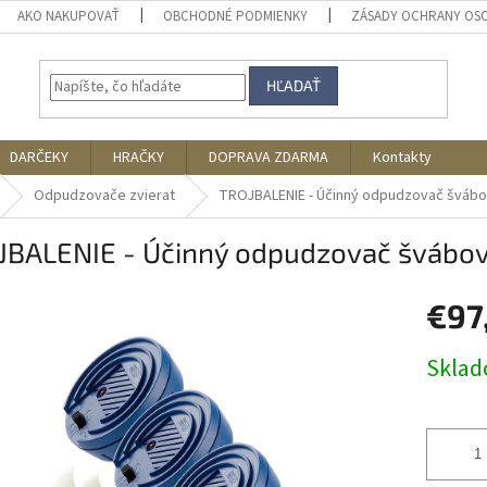
AKO NAKUPOVAŤ
OBCHODNÉ PODMIENKY
ZÁSADY OCHRANY OS
HĽADAŤ
DARČEKY
HRAČKY
DOPRAVA ZDARMA
Kontakty
Odpudzovače zvierat
TROJBALENIE - Účinný odpudzovač švábov
JBALENIE - Účinný odpudzovač švábov
€97
Jednotk
Skla
cena: