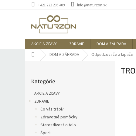
Prejsť
+421 222 205 409
info@naturzon.sk
na
obsah
AKCIE A ZĽAVY
ZDRAVIE
DOM A ZÁHRADA
Domov
DOM A ZÁHRADA
Odpudzovače a lapače
B
TRO
o
Preskočiť
č
Kategórie
kategórie
n
ý
AKCIE A ZĽAVY
p
ZDRAVIE
a
Čo Vás trápi?
n
e
Zdravotné pomôcky
l
Starostlivosť o telo
Šport