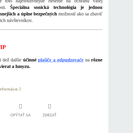
e toto najefektívnejšie riešenie na ochranu vašej
osti.
Špeciálna sonická technológia je jednou
innejších a úplne bezpečných
možností ako sa zbaviť
ich návštevníkov.
IP
i tiež dalšie
účinné
plašiče a odpudzovače
na
rôzne
vierat a hmyzu.
informácie
OPÝTAŤ SA
ZDIEĽAŤ