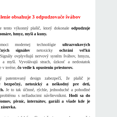
lenie obsahuje 3 odpudzovače švábov
te tento výkonný plašič, ktorý dokonale
odpudzuje
komáre, hmyz, myši a kuny.
moci modernej technológie
ultrazvukových
nčných signálov
netoxicky
ochráni veľkú
Signály ovplyvňujú nervový systém švábov, hmyzu,
 a myší. Vyvolávajú strach, úzkosť a nedostatok
e v teréne,
čo vedie k opusteniu priestorov.
ný patentovaný design zabezpečí, že plašič je
le
bezpečný, netoxický a neškodný pre deti,
ch.
Je to tak účinné, rýchle, jednoduché a pohodlné
 problému s nežiaducimi návštevníkmi.
Hodí sa do
domov, pivníc, internátov, garáží a všade kde je
 zásuvka.