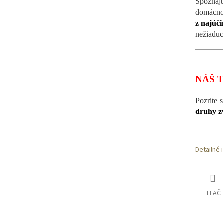
Spoznajt
domácn
z najúč
nežiaduc
NÁŠ T
Pozrite s
druhy z
Detailné 
TLAČ