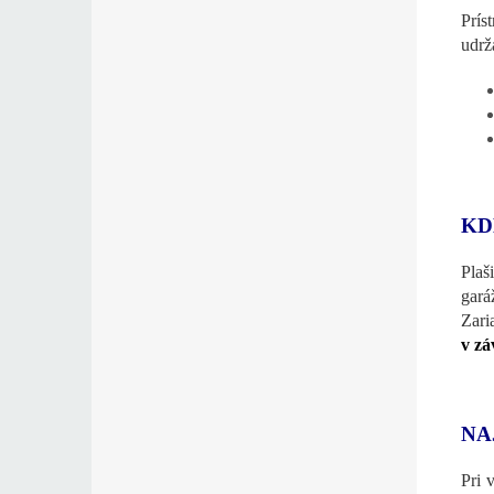
Prís
udrž
KD
Plaš
gará
Zari
v zá
NA
Pri 