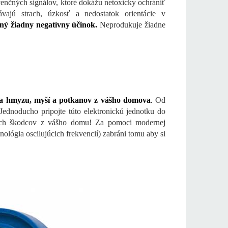
venčných signálov, ktoré dokážu netoxicky ochrániť
vajú strach, úzkosť a nedostatok orientácie v
aný žiadny negatívny účinok.
Neprodukuje žiadne
 a hmyzu, myší a potkanov z vášho domova
.
Od
Jednoducho pripojte túto elektronickú jednotku do
vných škodcov z vášho domu! Za pomoci modernej
ógia oscilujúcich frekvencií) zabráni tomu aby si