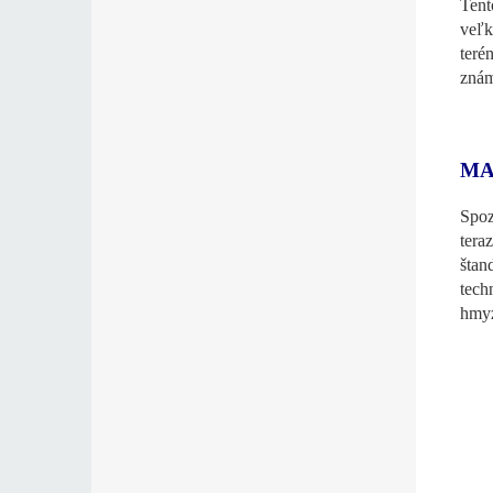
Tent
veľ
teré
znám
MA
Spoz
tera
štan
tech
hmyz