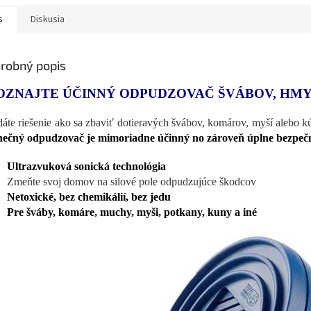
s
Diskusia
robný popis
OZNAJTE ÚČINNÝ ODPUDZOVAČ ŠVÁBOV, HMYZ
áte riešenie ako sa zbaviť dotieravých švábov, komárov, myší alebo 
nečný odpudzovač je mimoriadne účinný no zároveň úplne bezpeč
Ultrazvuková sonická technológia
Zmeňte svoj domov na silové pole odpudzujúce škodcov
Netoxické, bez chemikálií, bez jedu
Pre šváby, komáre, muchy, myši, potkany, kuny a iné