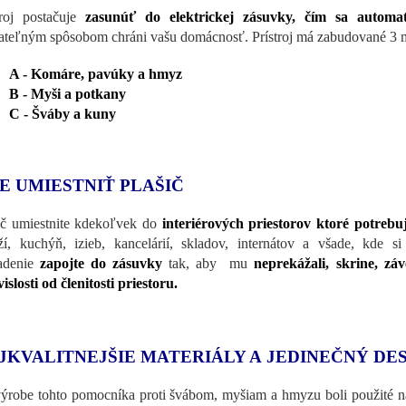
troj postačuje
zasunúť do elektrickej zásuvky, čím sa automat
ateľným spôsobom chráni vašu domácnosť. Prístroj má zabudované 3 mó
A - Komáre, pavúky a hmyz
B - Myši a potkany
C - Šváby a kuny
E UMIESTNIŤ PLAŠIČ
ič umiestnite kdekoľvek do
interiérových priestorov ktoré potrebu
ží, kuchýň, izieb, kancelárií, skladov, internátov a všade, kde s
adenie
zapojte do zásuvky
tak, aby mu
neprekážali, skrine, zá
vislosti od členitosti priestoru.
JKVALITNEJŠIE MATERIÁLY A JEDINEČNÝ DE
výrobe tohto pomocníka proti švábom, myšiam a hmyzu boli použité naj