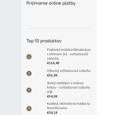
Prijímame online platby
Top 10 produktov
Praktická mobilná klimatizácia
s ohrevom 2v1 - ochladzovač
vzduchu
€114,49
Výkonný ochladzovač vzduchu
€35,99
Stolný ventilátor s vodnou
hmlou – ochladzovač vzduchu
USB
€34,99
Kvalitná celotvárová maska na
šnorchlovanie
€24,19