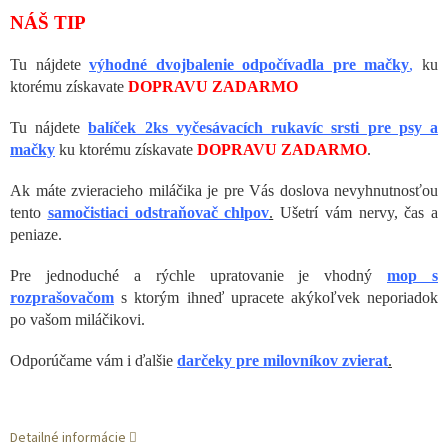
NÁŠ TIP
Tu nájdete
výhodné dvojbalenie odpočívadla pre mačky
,
ku
ktorému získavate
DOPRAVU ZADARMO
Tu nájdete
balíček 2ks vyčesávacích rukavíc srsti pre psy a
mačky
ku ktorému získavate
DOPRAVU ZADARMO
.
Ak máte zvieracieho miláčika je pre Vás doslova nevyhnutnosťou
tento
samočistiaci odstraňovač chlpov
.
Ušetrí vám nervy, čas a
peniaze.
Pre jednoduché a rýchle upratovanie je vhodný
mop s
rozprašovačom
s ktorým ihneď upracete akýkoľvek neporiadok
po vašom miláčikovi.
Odporúčame vám i ďalšie
darčeky pre milovníkov zvierat
.
Detailné informácie