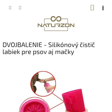
Prejsť
NÁKUP
na
obsah
KOŠÍK
DVOJBALENIE - Silikónový čistič
labiek pre psov aj mačky