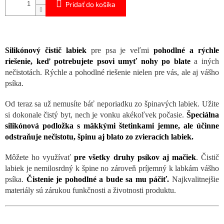
Pridať do košíka
Silikónový čistič labiek
pre psa je veľmi
pohodlné a rýchle
riešenie, keď potrebujete psovi umyť nohy po blate
a iných
nečistotách.
Rýchle a pohodlné riešenie nielen pre vás, ale aj vášho
psíka.
Od teraz sa už nemusíte báť neporiadku zo špinavých labiek. Užite
si dokonale čistý byt, nech je vonku akékoľvek počasie.
Špeciálna
silikónová podložka s mäkkými štetinkami jemne, ale účinne
odstraňuje nečistotu, špinu aj blato zo zvieracích labiek.
Môžete ho využívať
pre všetky druhy psíkov aj mačiek
. Čistič
labiek je nemilosrdný k špine no zároveň príjemný k labkám vášho
psíka.
Čistenie je pohodlné a bude sa mu páčiť.
Najkvalitnejšie
materiály sú zárukou funkčnosti a životnosti produktu.