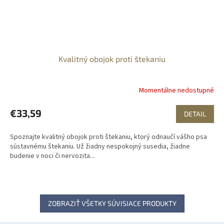
Kvalitný obojok proti štekaniu
Momentálne nedostupné
€33,59
DETAIL
Spoznajte kvalitný obojok proti štekaniu, ktorý odnaučí vášho psa
sústavnému štekaniu. Už žiadny nespokojný susedia, žiadne
budenie v noci či nervozita...
ZOBRAZIŤ VŠETKY SÚVISIACE PRODUKTY