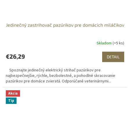
Jedinečný zastrihovač pazúrikov pre domácich miláčikov
Skladom
(>5 ks)
€26,29
DETAIL
Spoznajte jedinečný elektrický strihač pazúrikov pre
najbezpečnejšie, rýchle, bezbolestné, a pohodlné skracovanie
pazúrikov pre domáce zvieratá. Odporúčané veterinárnymi...
Akcia
Tip