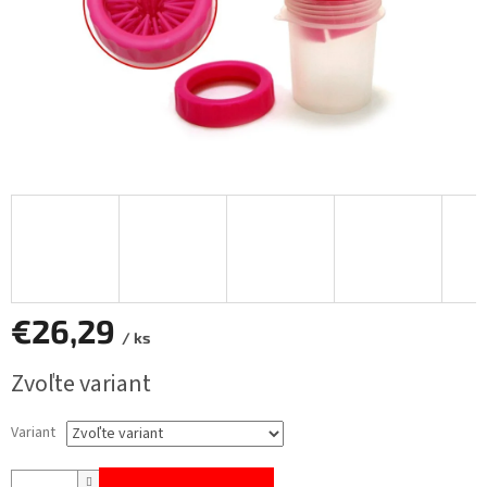
€26,29
/ ks
Jednotková
Zvoľte variant
cena:
Variant