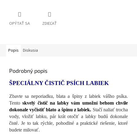
OPÝTAŤ SA
ZDIEĽAŤ
Popis
Diskusia
Podrobný popis
ŠPECIÁLNY ČISTIČ PSÍCH LABIEK
Zbavte sa neporiadku, blata a špiny z labiek vášho psíka.
Tento
skvelý čistič na labky vám umožní behom chvíle
dokonale vyčistiť blato a špinu z labiek.
Stačí naliať trocha
vody, vložiť labku, pár krát otočiť a labky budú dokonale
čisté. Je to tak rýchle, pohodlné a praktické riešenie, ktoré
budete milovať.