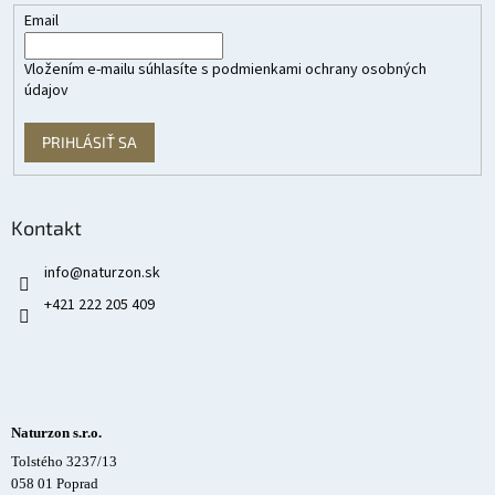
Email
Vložením e-mailu súhlasíte s
podmienkami ochrany osobných
údajov
PRIHLÁSIŤ SA
Kontakt
info
@
naturzon.sk
+421 222 205 409
Naturzon s.r.o.
Tolstého 3237/13
058 01 Poprad