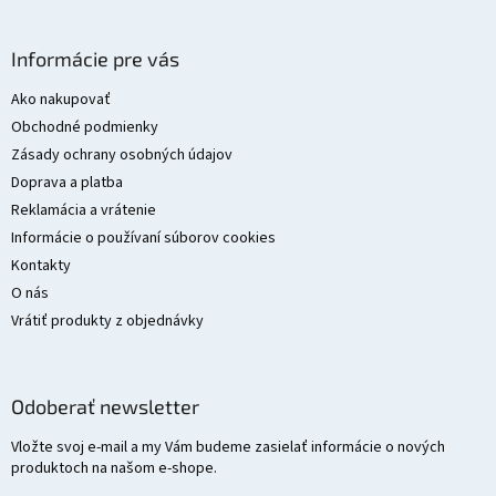
Z
á
Informácie pre vás
p
ä
Ako nakupovať
t
Obchodné podmienky
i
Zásady ochrany osobných údajov
e
Doprava a platba
Reklamácia a vrátenie
Informácie o používaní súborov cookies
Kontakty
O nás
Vrátiť produkty z objednávky
Odoberať newsletter
Vložte svoj e-mail a my Vám budeme zasielať informácie o nových
produktoch na našom e-shope.