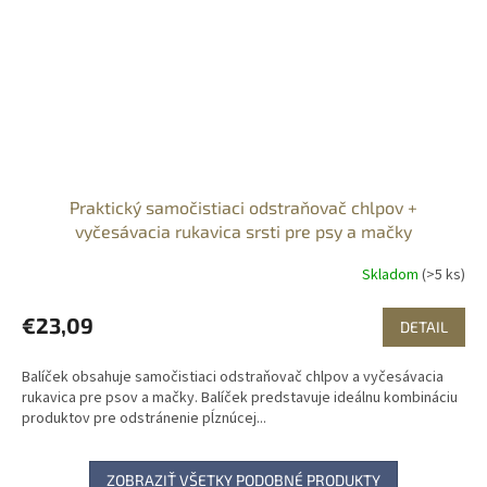
Praktický samočistiaci odstraňovač chlpov +
vyčesávacia rukavica srsti pre psy a mačky
Skladom
(>5 ks)
€23,09
DETAIL
Balíček obsahuje samočistiaci odstraňovač chlpov a vyčesávacia
rukavica pre psov a mačky. Balíček predstavuje ideálnu kombináciu
produktov pre odstránenie pĺznúcej...
ZOBRAZIŤ VŠETKY PODOBNÉ PRODUKTY