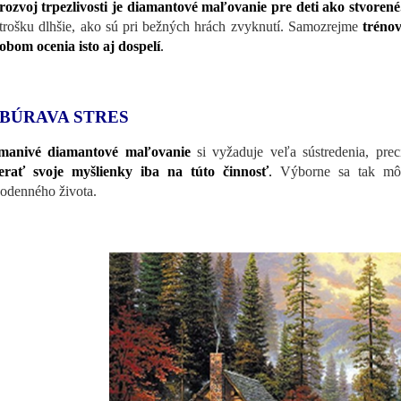
rozvoj trpezlivosti je diamantové maľovanie pre deti ako stvoren
 trošku dlhšie, ako sú pri bežných hrách zvyknutí. Samozrejme
trénov
obom ocenia isto aj dospelí
.
BÚRAVA STRES
manivé diamantové maľovanie
si vyžaduje veľa sústredenia, precí
erať svoje myšlienky iba na túto činnosť
.
Výborne sa tak m
odenného života.