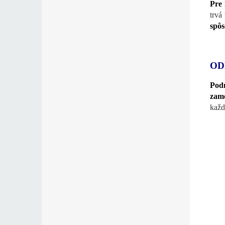
Pre 
trvá
spôs
OD
Pod
zam
každ