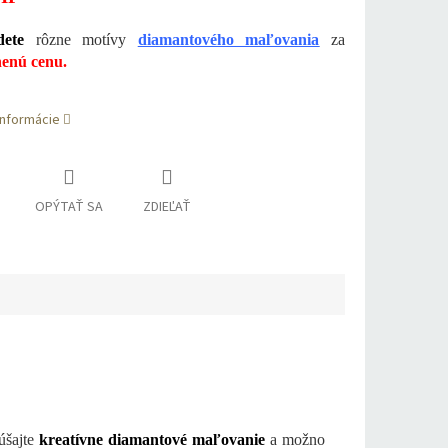
ete
rôzne motívy
diamantového maľovania
za
enú cenu.
informácie
OPÝTAŤ SA
ZDIEĽAŤ
šajte
kreatívne diamantové maľovanie
a možno