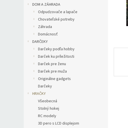
DOM A ZÁHRADA
Odpudzovače a lapače
Chovateľské potreby
Záhrada
Domácnosť
DARČEKY
Darčeky podľa hobby
Darček ku príležitosti
Darček pre ženu
Darček pre muža
Originálne gadgets
Darčeky
HRAČKY
Všeobecná
Stolný hokej
RC modely
3D pero s LCD displejom