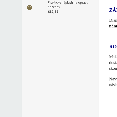
Praktické náplasti na opravu
bazénov
ZÁ
€12,59
Diam
nám
RO
Maľo
dost
skon
Navy
násl