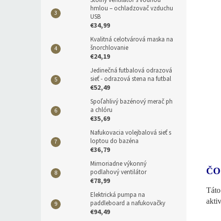
Stolný ventilátor s vodnou
hmlou – ochladzovač vzduchu
USB
€34,99
Kvalitná celotvárová maska na
šnorchlovanie
€24,19
Jedinečná futbalová odrazová
sieť - odrazová stena na futbal
€52,49
Spoľahlivý bazénový merač ph
a chlóru
€35,69
Nafukovacia volejbalová sieť s
loptou do bazéna
€36,79
Mimoriadne výkonný
ČO
podlahový ventilátor
€78,99
Táto
Elektrická pumpa na
akti
paddleboard a nafukovačky
€94,49