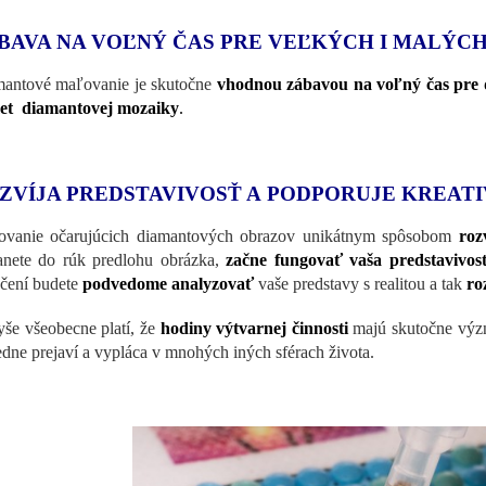
BAVA NA VOĽNÝ ČAS PRE VEĽKÝCH I MALÝC
antové maľovanie je skutočne
vhodnou zábavou na voľný čas pre d
et diamantovej mozaiky
.
ZVÍJA PREDSTAVIVOSŤ A PODPORUJE KREATI
vanie očarujúcich diamantových obrazov unikátnym spôsobom
roz
anete do rúk predlohu obrázka,
začne fungovať vaša predstavivo
čení budete
podvedome analyzovať
vaše predstavy s realitou a tak
ro
še všeobecne platí, že
hodiny výtvarnej činnosti
majú skutočne vý
edne prejaví a vypláca v mnohých iných sférach života.