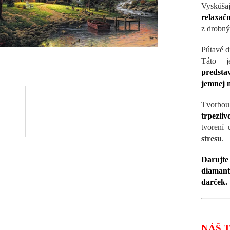
Vyskúša
relaxačn
z drobný
Pútavé d
Táto j
predstav
jemnej 
Tvorbo
trpezli
tvorení
stresu
.
Darujte
diamant
darček.
NÁŠ T