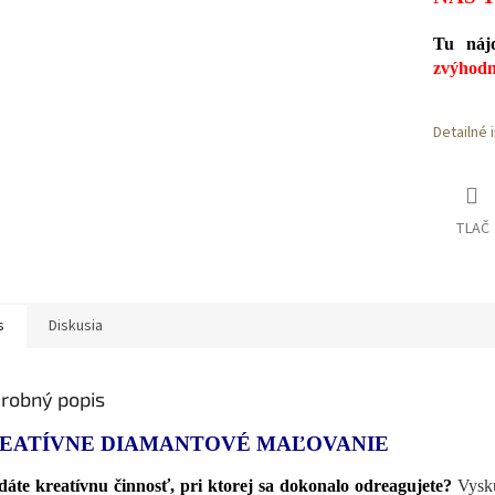
Tu nájd
zvýhodn
Detailné 
TLAČ
s
Diskusia
robný popis
EATÍVNE DIAMANTOVÉ MAĽOVANIE
áte kreatívnu činnosť, pri ktorej sa dokonalo odreagujete?
Vyskú