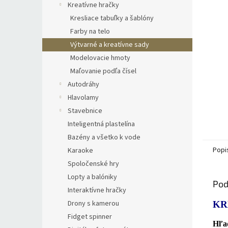
Kreatívne hračky
Kresliace tabuľky a šablóny
Farby na telo
Výtvarné a kreatívne sady
Modelovacie hmoty
Maľovanie podľa čísel
Autodráhy
Hlavolamy
Stavebnice
Inteligentná plastelína
Bazény a všetko k vode
Popi
Karaoke
Spoločenské hry
Lopty a balóniky
Pod
Interaktívne hračky
Drony s kamerou
KR
Fidget spinner
Hľad