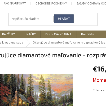
AKO NAKUPOVAŤ
OBCHODNÉ PODMIENKY
ZÁSADY OCHRANY OS
HĽADAŤ
DARČEKY
HRAČKY
DOPRAVA ZDARMA
Kontakty
a kreatívne sady
Očarujúce diamantové maľovanie - rozprávkový les
rujúce diamantové maľovanie - rozprá
€16
Jednotk
Momen
cena:
Položka 