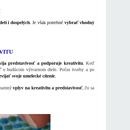
H
eti i dospelých
. Je však potrebné
vybrať vhodný
VITU
víja predstavivosť a podporuje kreativitu
.
Keď
sť
o budúcom výtvarnom diele. Počas tvorby a po
zvíjať svoje umelecké cítenie
.
znamný
vplyv na kreativitu a predstavivosť
,
čo sa