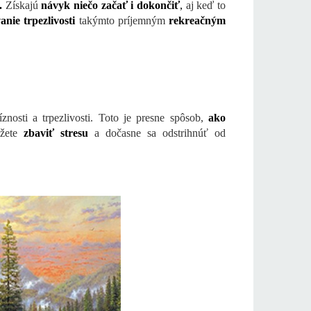
é.
Získajú
návyk niečo začať i dokončiť
,
aj keď to
anie trpezlivosti
takýmto príjemným
rekreačným
znosti a trpezlivosti. Toto je presne spôsob,
ako
ôžete
zbaviť stresu
a dočasne sa odstrihnúť od