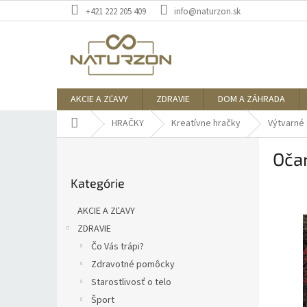
Prejsť
+421 222 205 409
info@naturzon.sk
na
obsah
AKCIE A ZĽAVY
ZDRAVIE
DOM A ZÁHRADA
Domov
HRAČKY
Kreatívne hračky
Výtvarné 
B
Oča
o
Preskočiť
č
Kategórie
kategórie
n
ý
AKCIE A ZĽAVY
p
ZDRAVIE
a
Čo Vás trápi?
n
e
Zdravotné pomôcky
l
Starostlivosť o telo
Šport