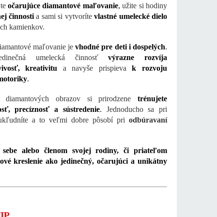
jte
očarujúce diamantové maľovanie
,
užite si hodiny
ej činnosti
a sami si vytvoríte
vlastné umelecké dielo
ch kamienkov.
iamantové maľovanie je
vhodné pre deti i dospelých
.
edinečná umelecká činnosť
výrazne rozvíja
ivosť, kreativitu
a navyše prispieva
k rozvoju
motoriky
.
u diamantových obrazov si prirodzene
trénujete
vosť, precíznosť a sústredenie
.
Jednoducho sa pri
 ukľudníte a to veľmi dobre pôsobí pri
odbúravaní
 sebe alebo členom svojej rodiny, či priateľom
ové kreslenie ako jedinečný, očarujúci a unikátny
IP