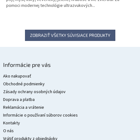
pomoci modernej technológie ultrazvukových...
ZOBRAZIŤ VŠETKY SÚVISIACE PRODUKTY
Z
á
Informácie pre vás
p
ä
Ako nakupovať
t
Obchodné podmienky
i
Zásady ochrany osobných údajov
e
Doprava a platba
Reklamácia a vrátenie
Informácie o používaní súborov cookies
Kontakty
O nás
Vrátiť produkty z objednávky