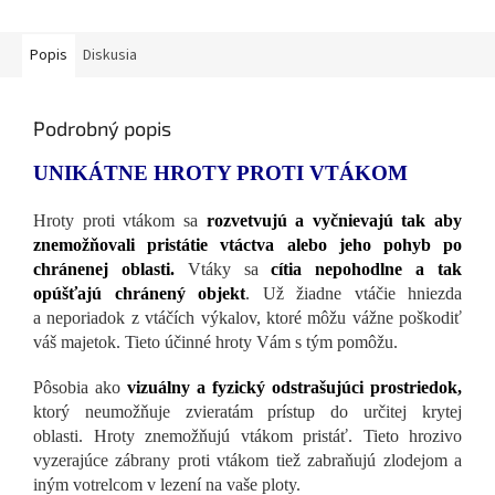
Popis
Diskusia
Podrobný popis
UNIKÁTNE HROTY PROTI VTÁKOM
Hroty proti vtákom sa
rozvetvujú a vyčnievajú tak aby
znemožňovali pristátie vtáctva alebo jeho pohyb po
chránenej oblasti.
Vtáky sa
cítia nepohodlne a tak
opúšťajú chránený objekt
. Už žiadne vtáčie hniezda
a neporiadok z vtáčích výkalov, ktoré môžu vážne poškodiť
váš majetok. Tieto účinné hroty Vám s tým pomôžu.
Pôsobia ako
vizuálny a fyzický odstrašujúci prostriedok,
ktorý neumožňuje zvieratám prístup do určitej krytej
oblasti. Hroty znemožňujú vtákom pristáť. Tieto hrozivo
vyzerajúce zábrany proti vtákom tiež zabraňujú zlodejom a
iným votrelcom v lezení na vaše ploty.