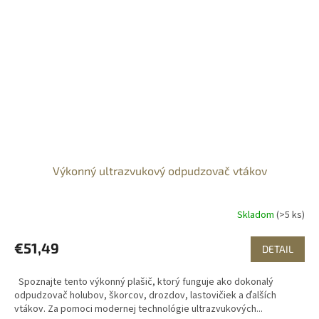
Výkonný ultrazvukový odpudzovač vtákov
Skladom
(>5 ks)
€51,49
DETAIL
Spoznajte tento výkonný plašič, ktorý funguje ako dokonalý
odpudzovač holubov, škorcov, drozdov, lastovičiek a ďalších
vtákov. Za pomoci modernej technológie ultrazvukových...