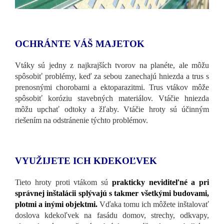
OCHRÁNTE VÁŠ MAJETOK
Vtáky sú jedny z najkrajších tvorov na planéte, ale môžu
spôsobiť problémy, keď za sebou zanechajú hniezda a trus s
prenosnými chorobami a ektoparazitmi. Trus vtákov môže
spôsobiť koróziu stavebných materiálov. Vtáčie hniezda
môžu upchať odtoky a žľaby. Vtáčie hroty sú účinným
riešením na odstránenie týchto problémov.
VYUŽIJETE ICH KDEKOĽVEK
Tieto hroty proti vtákom sú
prakticky neviditeľné a pri
správnej inštalácii splývajú s takmer všetkými budovami,
plotmi a inými objektmi.
Vďaka tomu ich môžete inštalovať
doslova kdekoľvek na fasádu domov, strechy, odkvapy,