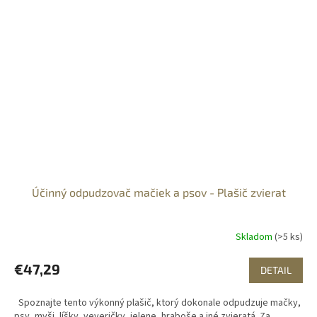
Účinný odpudzovač mačiek a psov - Plašič zvierat
Skladom
(>5 ks)
€47,29
DETAIL
Spoznajte tento výkonný plašič, ktorý dokonale odpudzuje mačky,
psy, myši, líšky, veveričky, jelene, hraboše a iné zvieratá. Za