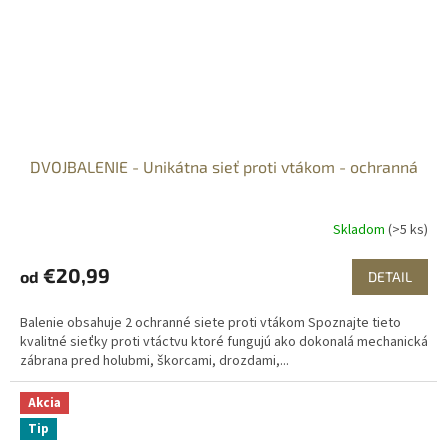
DVOJBALENIE - Unikátna sieť proti vtákom - ochranná
Skladom
(>5 ks)
€20,99
od
DETAIL
Balenie obsahuje 2 ochranné siete proti vtákom Spoznajte tieto
kvalitné sieťky proti vtáctvu ktoré fungujú ako dokonalá mechanická
zábrana pred holubmi, škorcami, drozdami,...
Akcia
Tip