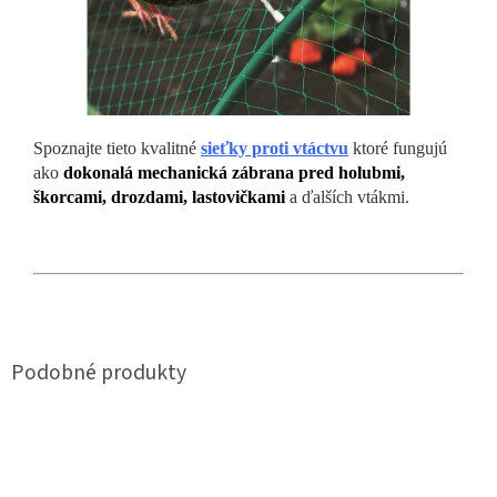
Spoznajte tieto kvalitné
sieťky proti vtáctvu
ktoré fungujú
ako
dokonalá mechanická zábrana pred holubmi,
škorcami, drozdami, lastovičkami
a ďalších vtákmi.