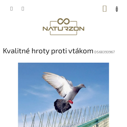
Prejsť
NÁKUP
na
obsah
KOŠÍK
Kvalitné hroty proti vtákom
DS68393967