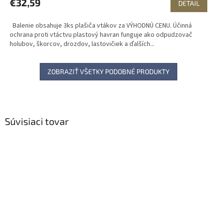
€32,59
DETAIL
Balenie obsahuje 3ks plašiča vtákov za VÝHODNÚ CENU. Účinná
ochrana proti vtáctvu plastový havran funguje ako odpudzovač
holubov, škorcov, drozdov, lastovičiek a ďalších...
ZOBRAZIŤ VŠETKY PODOBNÉ PRODUKTY
Súvisiaci tovar