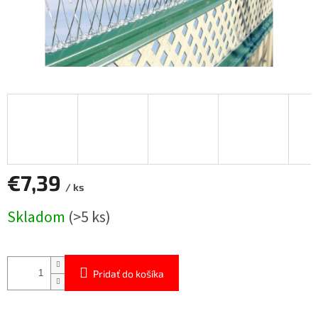
€7,39
/ ks
Jednotková
Skladom
(>5 ks)
cena:
Pridať do košíka