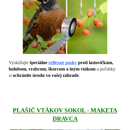
Vyskúšajte
špeciálne
reflexné pásky
proti lastovičkám,
holubom, vrabcom, škorcom a iným vtákom
a poľahky
si
ochránite úrodu vo vašej záhrade
.
PLAŠIČ VTÁKOV SOKOL - MAKETA
DRAVCA