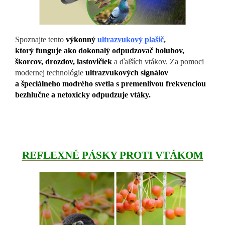
Spoznajte tento
výkonný
ultrazvukový plašič
,
ktorý funguje ako dokonalý odpudzovač holubov,
škorcov, drozdov, lastovičiek
a ďalších vtákov. Za pomoci
modernej technológie
ultrazvukových signálov
a špeciálneho modrého svetla s premenlivou frekvenciou
bezhlučne a netoxicky odpudzuje vtáky.
REFLEXNÉ PÁSKY PROTI VTÁKOM