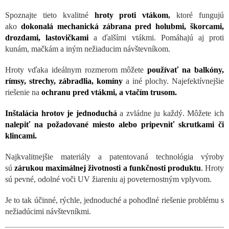
Spoznajte tieto kvalitné
hroty proti vtákom
,
ktoré fungujú
ako
dokonalá mechanická zábrana pred holubmi, škorcami,
drozdami, lastovičkami
a ďalšími vtákmi. Pomáhajú aj proti
kunám, mačkám a iným nežiaducim návštevníkom.
Hroty vďaka ideálnym rozmerom môžete
používať na balkóny,
rímsy, strechy, zábradlia, komíny
a iné plochy. Najefektívnejšie
riešenie na
ochranu pred vtákmi, a vtačím trusom.
Inštalácia hrotov je jednoduchá
a zvládne ju každý. Môžete ich
nalepiť na požadované miesto alebo pripevniť skrutkami či
klincami.
Najkvalitnejšie materiály a patentovaná technológia výroby
sú
zárukou maximálnej životnosti a funkčnosti produktu
.
Hroty
sú pevné, odolné voči UV žiareniu aj poveternostným vplyvom.
Je to tak účinné, rýchle, jednoduché a pohodlné riešenie problému s
nežiadúcimi návštevníkmi.