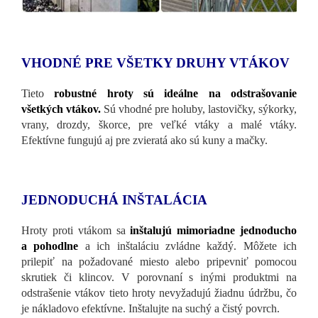
VHODNÉ PRE VŠETKY DRUHY VTÁKOV
Tieto
robustné hroty sú ideálne na odstrašovanie
všetkých vtákov.
Sú vhodné pre holuby, lastovičky, sýkorky,
vrany, drozdy, škorce, pre veľké vtáky a malé vtáky.
Efektívne fungujú aj pre zvieratá ako sú kuny a mačky.
JEDNODUCHÁ INŠTALÁCIA
Hroty proti vtákom sa
inštalujú mimoriadne jednoducho
a pohodlne
a ich inštaláciu zvládne každý. Môžete ich
prilepiť na požadované miesto alebo pripevniť pomocou
skrutiek či klincov. V porovnaní s inými produktmi na
odstrašenie vtákov tieto hroty nevyžadujú žiadnu údržbu, čo
je nákladovo efektívne. Inštalujte na suchý a čistý povrch.