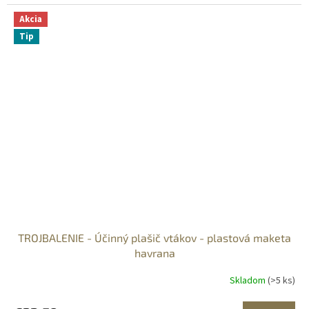
Akcia
Tip
TROJBALENIE - Účinný plašič vtákov - plastová maketa
havrana
Skladom
(>5 ks)