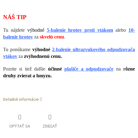
NÁŠ TIP
Tu nájdete
výhodné
5-balenie hrotov proti vtákom
alebo
10-
balenie hrotov
za
skvelú cenu
.
Tu ponúkame
výhodné
2-balenie ultrazvukového odpudzovača
vtákov
za
zvýhodnenú cenu.
Pozrite si tiež dalšie
účinné
plašiče a odpudzovače
na
r
ôzne
druhy zvierat a hmyzu.
Detailné informácie
OPÝTAŤ SA
ZDIEĽAŤ