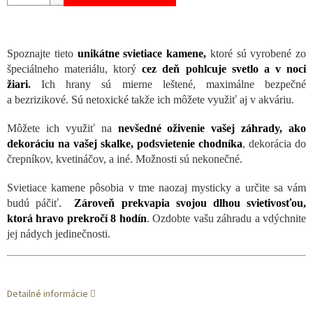
Spoznajte tieto
unikátne svietiace kamene,
ktoré sú vyrobené zo
špeciálneho materiálu, ktorý
cez deň pohlcuje svetlo a v noci
žiari
.
Ich hrany sú mierne leštené, maximálne bezpečné
a bezrizikové. Sú netoxické takže ich môžete využiť aj v akváriu.
Môžete ich využiť na
nevšedné oživenie vašej záhrady, ako
dekoráciu na vašej skalke, podsvietenie chodníka
, dekorácia do
črepníkov, kvetináčov, a iné. Možnosti sú nekonečné.
Svietiace kamene pôsobia v tme naozaj mysticky a určite sa vám
budú páčiť.
Zároveň prekvapia svojou dlhou svietivosťou,
ktorá hravo prekročí 8 hodín
. Ozdobte vašu záhradu a vdýchnite
jej nádych jedinečnosti.
Detailné informácie