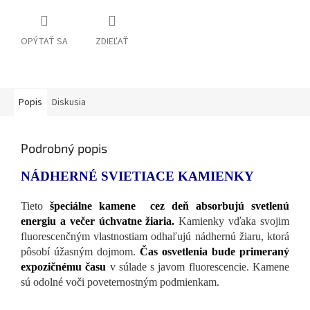
OPÝTAŤ SA
ZDIEĽAŤ
Popis
Diskusia
Podrobný popis
NÁDHERNÉ SVIETIACE KAMIENKY
Tieto
špeciálne kamene cez deň absorbujú svetlenú
energiu a večer úchvatne žiaria.
Kamienky vďaka svojim
fluorescenčným vlastnostiam odhaľujú nádhernú žiaru, ktorá
pôsobí úžasným dojmom.
Čas osvetlenia bude primeraný
expozičnému času
v súlade s javom fluorescencie. Kamene
sú odolné voči poveternostným podmienkam.