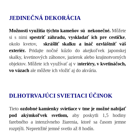
JEDINEČNÁ DEKORÁCIA
Možnosti využitia týchto kameňov sú nekonečné.
Môžete
si s nimi
spestriť záhradu, vyskladať ich pre cestičke
,
okolo kvetov,
skrášliť skalku a ináč ozvláštniť váš
exteriér.
Pridajte nočné kúzlo do akejkoľvek japonskej
skalky, kvetinových záhonov, jazierok alebo krajinotvorných
objektov. Môžete ich využívať aj v i
nteriéry, v kvetináčoch,
vo vázach
ale môžete ich vložiť aj do akvária.
DLHOTRVAJÚCI SVIETIACI ÚČINOK
Tieto
ozdobné kamienky svietiace v tme je možné nabíjať
pod akýmkoľvek svetlom,
aby poskytli 1,5 hodiny
farebného a intenzívneho žiarenia, ktoré sa časom jemne
rozptýli. Nepretržité jemné svetlo až 8 hodín.