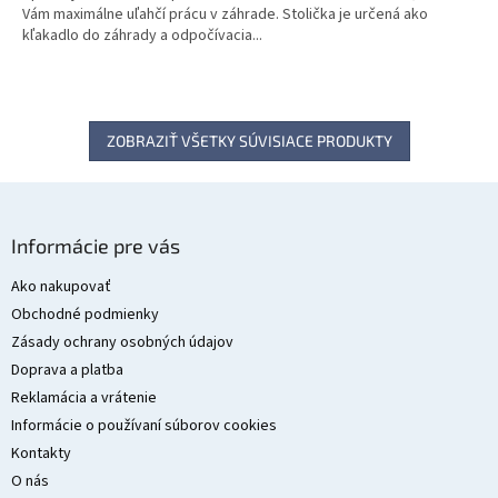
Vám maximálne uľahčí prácu v záhrade. Stolička je určená ako
kľakadlo do záhrady a odpočívacia...
ZOBRAZIŤ VŠETKY SÚVISIACE PRODUKTY
Z
á
Informácie pre vás
p
ä
Ako nakupovať
t
Obchodné podmienky
i
Zásady ochrany osobných údajov
e
Doprava a platba
Reklamácia a vrátenie
Informácie o používaní súborov cookies
Kontakty
O nás