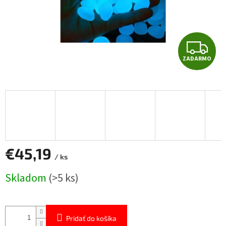
Z
ZADARMO
A
D
A
R
M
€45,19
/ ks
O
Jednotková
Skladom
(>5 ks)
cena:
Pridať do košíka