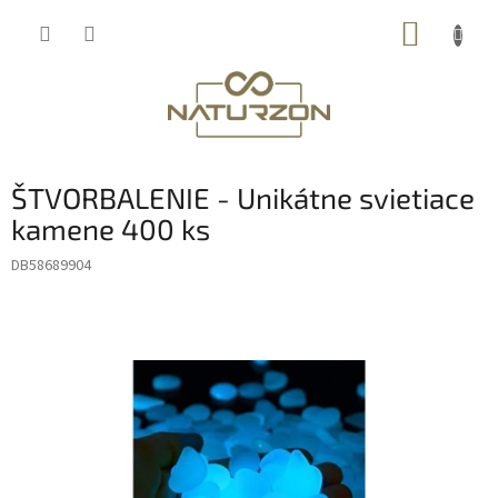
Prejsť
NÁKUP
na
obsah
KOŠÍK
ŠTVORBALENIE - Unikátne svietiace
kamene 400 ks
DB58689904