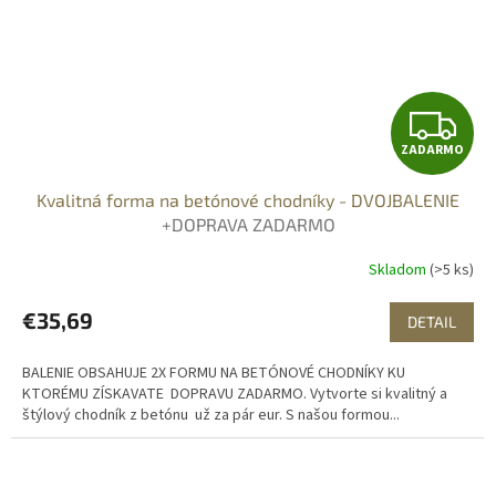
Z
ZADARMO
A
Kvalitná forma na betónové chodníky - DVOJBALENIE
D
+DOPRAVA ZADARMO
A
Skladom
(>5 ks)
R
€35,69
DETAIL
M
BALENIE OBSAHUJE 2X FORMU NA BETÓNOVÉ CHODNÍKY KU
O
KTORÉMU ZÍSKAVATE DOPRAVU ZADARMO. Vytvorte si kvalitný a
štýlový chodník z betónu už za pár eur. S našou formou...