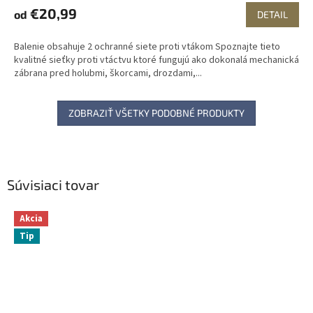
€20,99
od
DETAIL
Balenie obsahuje 2 ochranné siete proti vtákom Spoznajte tieto
kvalitné sieťky proti vtáctvu ktoré fungujú ako dokonalá mechanická
zábrana pred holubmi, škorcami, drozdami,...
ZOBRAZIŤ VŠETKY PODOBNÉ PRODUKTY
Súvisiaci tovar
Akcia
Tip