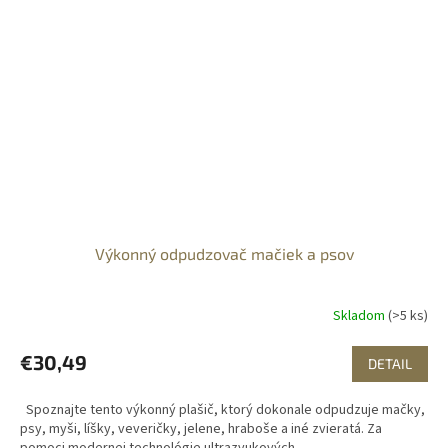
Výkonný odpudzovač mačiek a psov
Skladom
(>5 ks)
€30,49
DETAIL
Spoznajte tento výkonný plašič, ktorý dokonale odpudzuje mačky,
psy, myši, líšky, veveričky, jelene, hraboše a iné zvieratá. Za
pomoci modernej technológie ultrazvukových...