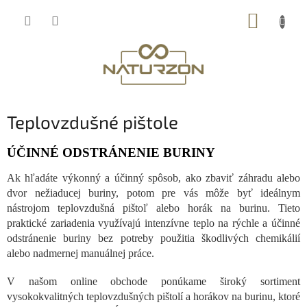
Prejsť
NÁKUP
na
obsah
KOŠÍK
Teplovzdušné pištole
ÚČINNÉ ODSTRÁNENIE BURINY
Ak hľadáte výkonný a účinný spôsob, ako zbaviť záhradu alebo
dvor nežiaducej buriny, potom pre vás môže byť ideálnym
nástrojom teplovzdušná pištoľ alebo horák na burinu. Tieto
praktické zariadenia využívajú intenzívne teplo na rýchle a účinné
odstránenie buriny bez potreby použitia škodlivých chemikálií
alebo nadmernej manuálnej práce.
V našom online obchode ponúkame široký sortiment
vysokokvalitných teplovzdušných pištolí a horákov na burinu, ktoré