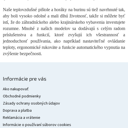
y
v
Naše teplovzdušné pištole a horáky na burinu sú tiež navrhnuté tak,
ý
aby boli vysoko odolné a mali dlhú životnosť, takže si môžete byť
p
istí, že do záhradníckeho alebo krajinárskeho vybavenia investujete
i
rozumne. Mnohé z našich modelov sa dodávajú s celým radom
s
príslušenstva a funkcií, ktoré zvyšujú ich všestrannosť a
u
jednoduchosť používania, ako napríklad nastaviteľné ovládanie
teploty, ergonomické rukoväte a funkcie automatického vypnutia na
zvýšenie bezpečnosti.
Z
á
Informácie pre vás
p
ä
Ako nakupovať
t
Obchodné podmienky
i
Zásady ochrany osobných údajov
e
Doprava a platba
Reklamácia a vrátenie
Informácie o používaní súborov cookies