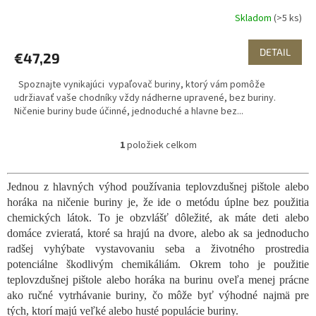
Skladom
(>5 ks)
DETAIL
€47,29
Spoznajte vynikajúci vypaľovač buriny, ktorý vám pomôže
udržiavať vaše chodníky vždy nádherne upravené, bez buriny.
Ničenie buriny bude účinné, jednoduché a hlavne bez...
1
položiek celkom
O
v
l
Jednou z hlavných výhod používania teplovzdušnej pištole alebo
á
horáka na ničenie buriny je, že ide o metódu úplne bez použitia
d
a
chemických látok. To je obzvlášť dôležité, ak máte deti alebo
c
domáce zvieratá, ktoré sa hrajú na dvore, alebo ak sa jednoducho
i
radšej vyhýbate vystavovaniu seba a životného prostredia
e
potenciálne škodlivým chemikáliám. Okrem toho je použitie
p
teplovzdušnej pištole alebo horáka na burinu oveľa menej prácne
r
ako ručné vytrhávanie buriny, čo môže byť výhodné najmä pre
v
k
tých, ktorí majú veľké alebo husté populácie buriny.