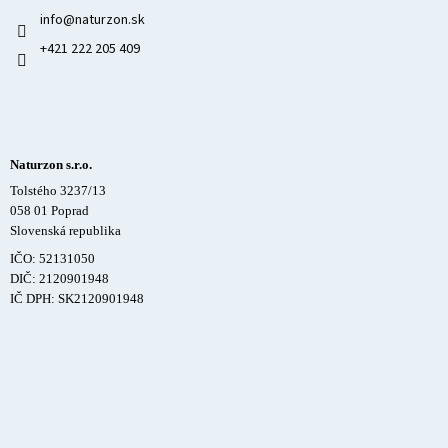
info
@
naturzon.sk
+421 222 205 409
Naturzon s.r.o.
Tolstého 3237/13
058 01 Poprad
Slovenská republika
IČO: 52131050
DIČ: 2120901948
IČ DPH: SK2120901948