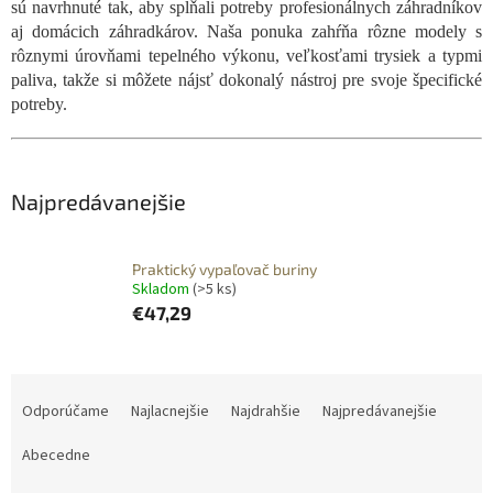
sú navrhnuté tak, aby spĺňali potreby profesionálnych záhradníkov
aj domácich záhradkárov. Naša ponuka zahŕňa rôzne modely s
rôznymi úrovňami tepelného výkonu, veľkosťami trysiek a typmi
paliva, takže si môžete nájsť dokonalý nástroj pre svoje špecifické
potreby.
Najpredávanejšie
Praktický vypaľovač buriny
Skladom
(>5 ks)
€47,29
R
a
Odporúčame
Najlacnejšie
Najdrahšie
Najpredávanejšie
d
e
Abecedne
n