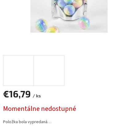
€16,79
/ ks
Jednotková
Momentálne nedostupné
cena:
Položka bola vypredaná…