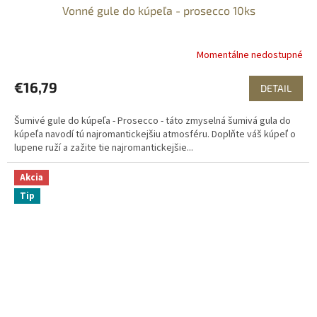
Vonné gule do kúpeľa - prosecco 10ks
Momentálne nedostupné
€16,79
DETAIL
Šumivé gule do kúpeľa - Prosecco - táto zmyselná šumivá gula do
kúpeľa navodí tú najromantickejšiu atmosféru. Doplňte váš kúpeľ o
lupene ruží a zažite tie najromantickejšie...
Akcia
Tip