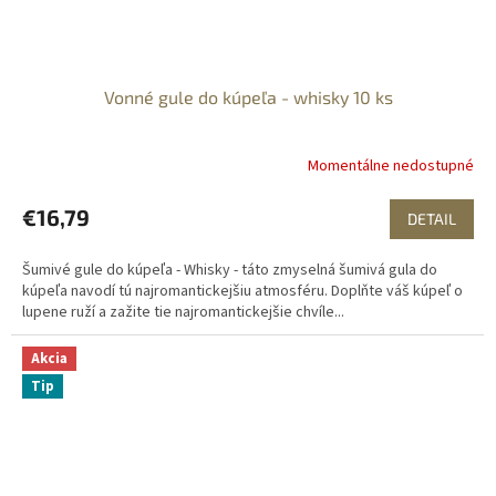
Vonné gule do kúpeľa - whisky 10 ks
Momentálne nedostupné
€16,79
DETAIL
Šumivé gule do kúpeľa - Whisky - táto zmyselná šumivá gula do
kúpeľa navodí tú najromantickejšiu atmosféru. Doplňte váš kúpeľ o
lupene ruží a zažite tie najromantickejšie chvíle...
Akcia
Tip