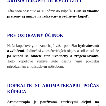
AROMATERAPEUTICKÝCH GULÍ
Táto sada obsahuje až 10 bômb do kúpeľa.
Gule sú vhodné
pre ženy aj mužov na relaxačný a ozdravný kúpeľ.
PRE OZDRAVNÝ ÚČINOK
Naša kúpeľové gule zanechajú vašu pokožku
hydratovanú
a zvlhčenú
. Jedinečná zmes éterických olejov a solí zaistí, že
po kúpeli sa budete cítiť uvoľnený a zregenerovaný.
Tieto kúpeľové šumivé gule ošetria vašu pokožku
prirodzeným a holistickým spôsobom.
DOPRAJTE SI AROMATERAPIU POČAS
KÚPEĽA
Aromaterapia je používaná éterickými olejmi na