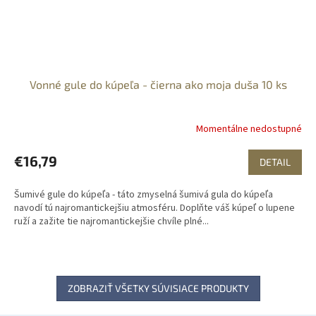
Vonné gule do kúpeľa - čierna ako moja duša 10 ks
Momentálne nedostupné
€16,79
DETAIL
Šumivé gule do kúpeľa - táto zmyselná šumivá gula do kúpeľa
navodí tú najromantickejšiu atmosféru. Doplňte váš kúpeľ o lupene
ruží a zažite tie najromantickejšie chvíle plné...
ZOBRAZIŤ VŠETKY SÚVISIACE PRODUKTY