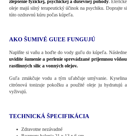
zlepšenie fyzickej, psychickej a duševnej pohody
. Éterické
oleje majú silný terapeutický účinok na psychiku. Doprajte si
túto ozdravnú kúru počas kúpeľa.
AKO ŠUMIVÉ GUĽE FUNGUJÚ
Naplňte si vaňu a hoďte do vody guľu do kúpeľa. Následne
uvidíte šumenie a perlenie sprevádzané príjemnou vôňou
rastlinných silíc a vonných olejov.
Guľa zmäkčuje vodu a tým uľahčuje umývanie. Kyselina
citrónová tonizuje pokožku a použité oleje ju hydratujú a
vyživujú.
TECHNICKÁ ŠPECIFIKÁCIA
Zdravotne nezávadné
Rozmery balenia 21 x 13 x 6 cm