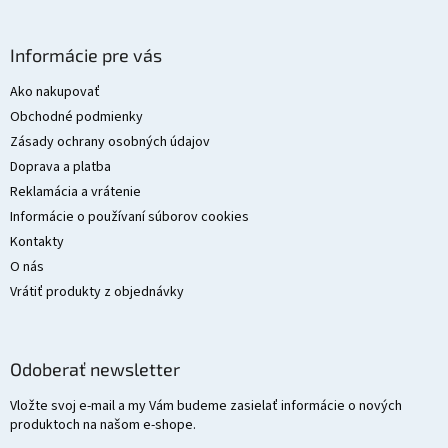
Z
á
Informácie pre vás
p
ä
Ako nakupovať
t
Obchodné podmienky
i
Zásady ochrany osobných údajov
e
Doprava a platba
Reklamácia a vrátenie
Informácie o používaní súborov cookies
Kontakty
O nás
Vrátiť produkty z objednávky
Odoberať newsletter
Vložte svoj e-mail a my Vám budeme zasielať informácie o nových
produktoch na našom e-shope.