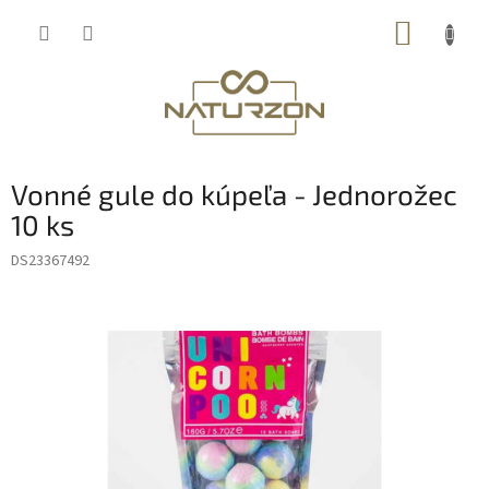
Prejsť
NÁKUP
na
obsah
KOŠÍK
Vonné gule do kúpeľa - Jednorožec
10 ks
DS23367492