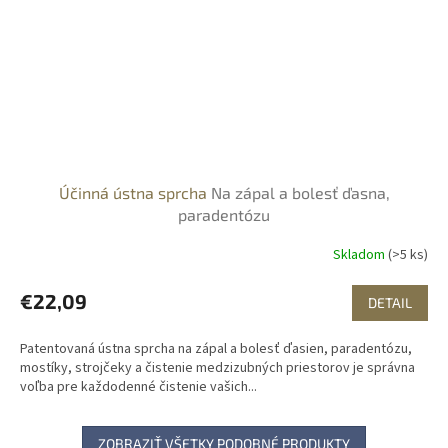
Účinná ústna sprcha
Na zápal a bolesť ďasna,
paradentózu
Skladom
(>5 ks)
€22,09
DETAIL
Patentovaná ústna sprcha na zápal a bolesť ďasien, paradentózu,
mostíky, strojčeky a čistenie medzizubných priestorov je správna
voľba pre každodenné čistenie vašich...
ZOBRAZIŤ VŠETKY PODOBNÉ PRODUKTY