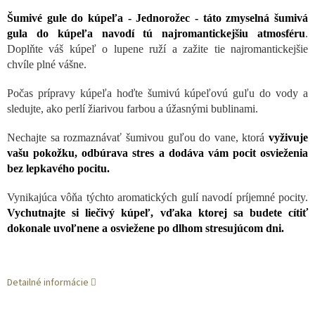
Šumivé gule do kúpeľa - Jednorožec - táto zmyselná šumivá
gula do kúpeľa navodí tú najromantickejšiu atmosféru
.
Doplňte váš kúpeľ o lupene ruží a zažite tie najromantickejšie
chvíle plné vášne.
Počas prípravy kúpeľa hoďte šumivú kúpeľovú guľu do vody a
sledujte, ako perlí žiarivou farbou a úžasnými bublinami.
Nechajte sa rozmaznávať šumivou guľou do vane, ktorá
vyživuje
vašu pokožku, odbúrava stres a dodáva vám pocit osvieženia
bez lepkavého pocitu.
Vynikajúca vôňa týchto aromatických gulí navodí príjemné pocity.
Vychutnajte si liečivý kúpeľ, vďaka ktorej sa budete cítiť
dokonale uvoľnene a osviežene po dlhom stresujúcom dni.
Detailné informácie