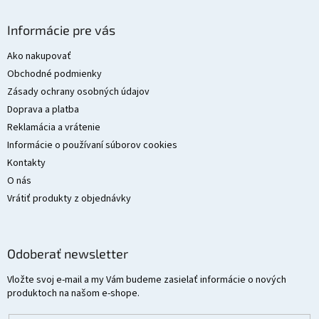
Z
á
Informácie pre vás
p
ä
Ako nakupovať
t
Obchodné podmienky
i
Zásady ochrany osobných údajov
e
Doprava a platba
Reklamácia a vrátenie
Informácie o používaní súborov cookies
Kontakty
O nás
Vrátiť produkty z objednávky
Odoberať newsletter
Vložte svoj e-mail a my Vám budeme zasielať informácie o nových
produktoch na našom e-shope.