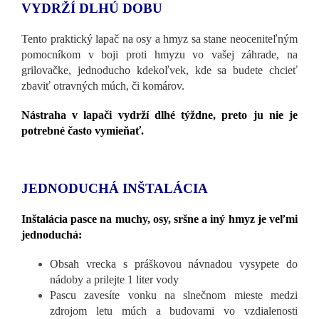
VYDRŽÍ DLHÚ DOBU
Tento praktický lapač na osy a hmyz sa stane neoceniteľným
pomocníkom v boji proti hmyzu vo vašej záhrade, na
grilovačke, jednoducho kdekoľvek, kde sa budete chcieť
zbaviť otravných múch, či komárov.
Nástraha v lapači vydrží dlhé týždne, preto ju nie je
potrebné často vymieňať.
JEDNODUCHÁ INŠTALÁCIA
Inštalácia pasce na muchy, osy, sršne a iný hmyz je veľmi
jednoduchá:
Obsah vrecka s práškovou návnadou vysypete do
nádoby a prilejte 1 liter vody
Pascu zavesíte vonku na slnečnom mieste medzi
zdrojom letu múch a budovami vo vzdialenosti