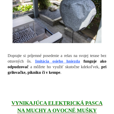
Doprajte si príjemné posedenie a relax na svojej terase bez
otravných ôs.
Imitácia osieho hniezda
funguje ako
odpudzovač
a môžete ho využiť skutočne kdekoľvek,
pri
grilovačke, pikniku či v kempe
.
VYNIKAJÚCA ELEKTRICKÁ PASCA
NA MUCHY A OVOCNÉ MUŠKY