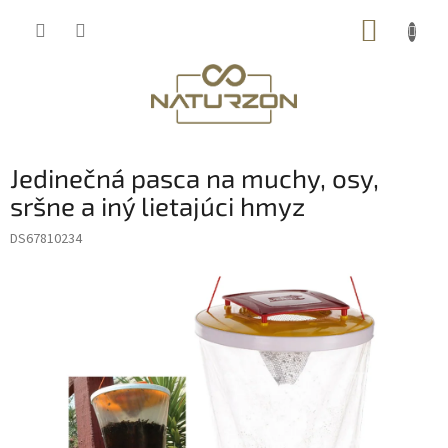
Prejsť
NÁKUP
na
obsah
KOŠÍK
Jedinečná pasca na muchy, osy,
sršne a iný lietajúci hmyz
DS67810234