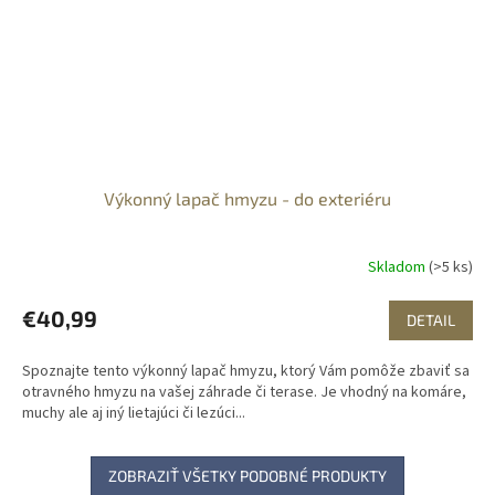
Výkonný lapač hmyzu - do exteriéru
Skladom
(>5 ks)
€40,99
DETAIL
Spoznajte tento výkonný lapač hmyzu, ktorý Vám pomôže zbaviť sa
otravného hmyzu na vašej záhrade či terase. Je vhodný na komáre,
muchy ale aj iný lietajúci či lezúci...
ZOBRAZIŤ VŠETKY PODOBNÉ PRODUKTY