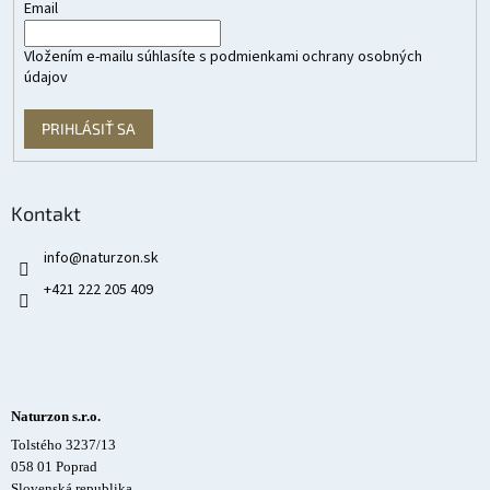
Email
Vložením e-mailu súhlasíte s
podmienkami ochrany osobných
údajov
PRIHLÁSIŤ SA
Kontakt
info
@
naturzon.sk
+421 222 205 409
Naturzon s.r.o.
Tolstého 3237/13
058 01 Poprad
Slovenská republika