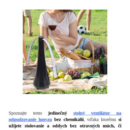
Spoznajte tento
jedinečný
stolný ventilátor na
odpudzovanie hmyzu
bez chemikálií
, vďaka ktorému
si
užijete stolovanie a oddych bez otravných múch, či