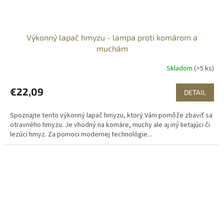
Výkonný lapač hmyzu - lampa proti komárom a
muchám
Skladom
(>5 ks)
€22,09
DETAIL
Spoznajte tento výkonný lapač hmyzu, ktorý Vám pomôže zbaviť sa
otravného hmyzu. Je vhodný na komáre, muchy ale aj iný lietajúci či
lezúci hmyz. Za pomoci modernej technológie...