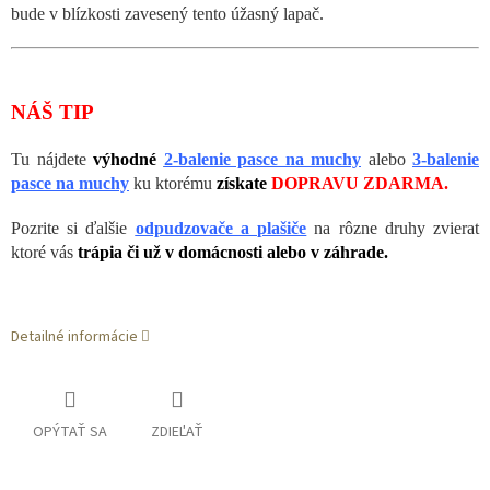
bude v blízkosti zavesený tento úžasný lapač.
NÁŠ TIP
Tu nájdete
výhodné
2-balenie pasce na muchy
alebo
3-balenie
pasce na muchy
ku ktorému
získate
DOPRAVU ZDARMA.
Pozrite si ďalšie
odpudzovače a plašiče
na rôzne druhy zvierat
ktoré vás
trápia či už v domácnosti alebo v záhrade.
Detailné informácie
OPÝTAŤ SA
ZDIEĽAŤ