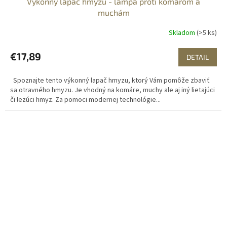
Výkonný lapač hmyzu - lampa proti komárom a
muchám
Skladom
(>5 ks)
€17,89
DETAIL
Spoznajte tento výkonný lapač hmyzu, ktorý Vám pomôže zbaviť
sa otravného hmyzu. Je vhodný na komáre, muchy ale aj iný lietajúci
či lezúci hmyz. Za pomoci modernej technológie...