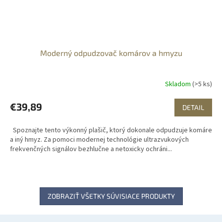
Moderný odpudzovač komárov a hmyzu
Skladom
(>5 ks)
€39,89
DETAIL
Spoznajte tento výkonný plašič, ktorý dokonale odpudzuje komáre
a iný hmyz. Za pomoci modernej technológie ultrazvukových
frekvenčných signálov bezhlučne a netoxicky ochráni...
ZOBRAZIŤ VŠETKY SÚVISIACE PRODUKTY