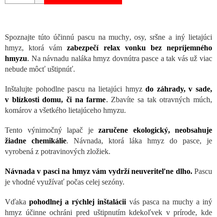
Spoznajte túto účinnú pascu na muchy, osy, sršne a iný lietajúci
hmyz, ktorá vám
zabezpečí relax vonku bez nepríjemného
hmyzu
.
Na návnadu naláka hmyz dovnútra pasce a tak vás už viac
nebude môcť uštipnúť.
Inštalujte pohodlne pascu na lietajúci hmyz
do záhrady, v sade,
v blízkosti domu, či na farme
.
Zbavíte sa tak otravných múch,
komárov a všetkého lietajúceho hmyzu.
Tento výnimočný lapač je
zaručene ekologický, neobsahuje
žiadne chemikálie
. Návnada, ktorá láka hmyz do pasce, je
vyrobená z potravinových zložiek.
Návnada v pasci na hmyz vám vydrží neuveriteľne dlho.
Pascu
je vhodné využívať počas celej sezóny.
Vďaka
pohodlnej a rýchlej inštalácii
vás pasca na muchy a iný
hmyz účinne ochráni pred uštipnutím kdekoľvek v prírode, kde