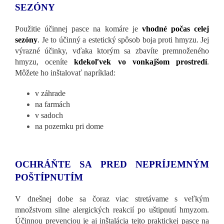
SEZÓNY
Použitie účinnej pasce na komáre je
vhodné počas celej
sezóny
. Je to účinný a estetický spôsob boja proti hmyzu. Jej
výrazné účinky, vďaka ktorým sa zbavíte premnoženého
hmyzu, oceníte
kdekoľvek vo vonkajšom prostredí
.
Môžete ho inštalovať napríklad:
v záhrade
na farmách
v sadoch
na pozemku pri dome
OCHRÁŇTE SA PRED NEPRÍJEMNÝM
POŠTÍPNUTÍM
V dnešnej dobe sa čoraz viac stretávame s veľkým
množstvom silne alergických reakcií po uštipnutí hmyzom.
Účinnou prevenciou je aj inštalácia tejto praktickej pasce na