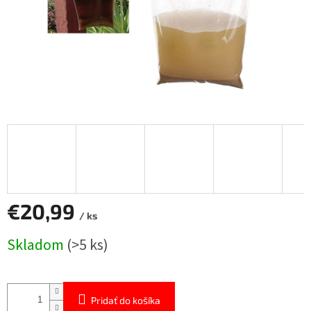
€20,99
/ ks
Jednotková
Skladom
(>5 ks)
cena:
Pridať do košíka