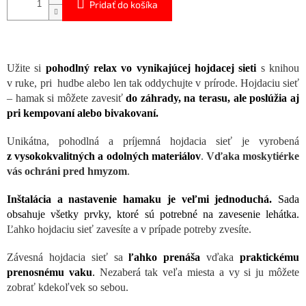
Pridať do košíka
Užite si
pohodlný relax vo vynikajúcej hojdacej sieti
s knihou
v ruke, pri hudbe alebo len tak oddychujte v prírode. Hojdaciu sieť
– hamak si môžete zavesiť
do záhrady, na terasu, ale poslúžia aj
pri kempovaní alebo bivakovaní.
Unikátna, pohodlná a príjemná hojdacia sieť je vyrobená
z vysokokvalitných a odolných materiálov
.
Vďaka moskytiérke
vás ochráni pred hmyzom
.
Inštalácia a nastavenie hamaku je veľmi jednoduchá.
Sada
obsahuje všetky prvky, ktoré sú potrebné na zavesenie lehátka
.
Ľahko hojdaciu sieť zavesíte a v prípade potreby zvesíte.
Závesná hojdacia sieť sa
ľahko prenáša
vďaka
praktickému
prenosnému vaku
.
Nezaberá tak veľa miesta a vy si ju môžete
zobrať kdekoľvek so sebou.