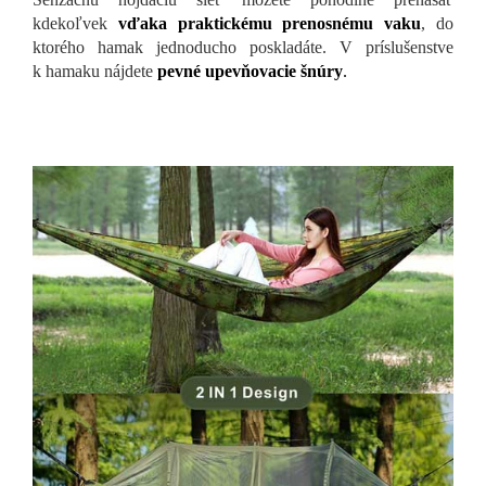
kdekoľvek
vďaka praktickému prenosnému vaku
, do
ktorého hamak jednoducho poskladáte. V príslušenstve
k hamaku nájdete
pevné upevňovacie šnúry
.