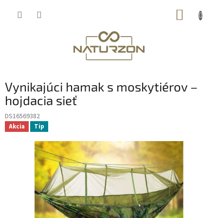
Prejsť
NÁKUP
na
obsah
KOŠÍK
Vynikajúci hamak s moskytiérov –
hojdacia sieť
DS16569382
Akcia
Tip