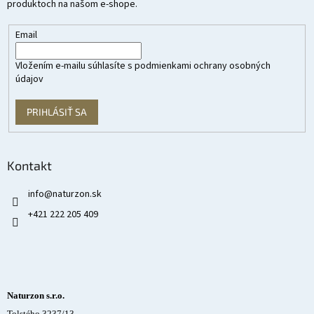
produktoch na našom e-shope.
Email
Vložením e-mailu súhlasíte s
podmienkami ochrany osobných
údajov
PRIHLÁSIŤ SA
Kontakt
info
@
naturzon.sk
+421 222 205 409
Naturzon s.r.o.
Tolstého 3237/13