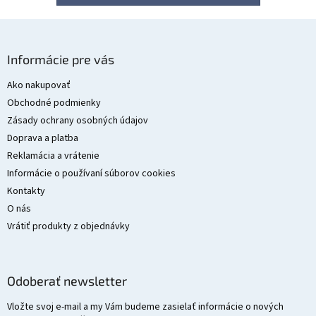
Z
á
Informácie pre vás
p
ä
Ako nakupovať
t
Obchodné podmienky
i
Zásady ochrany osobných údajov
e
Doprava a platba
Reklamácia a vrátenie
Informácie o používaní súborov cookies
Kontakty
O nás
Vrátiť produkty z objednávky
Odoberať newsletter
Vložte svoj e-mail a my Vám budeme zasielať informácie o nových