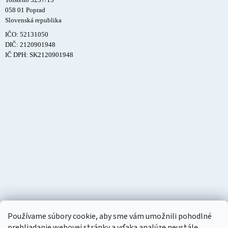
058 01 Poprad
Slovenská republika
IČO: 52131050
DIČ: 2120901948
IČ DPH: SK2120901948
Používame súbory cookie, aby sme vám umožnili pohodlné
prehliadanie webovej stránky a vďaka analýze neustále