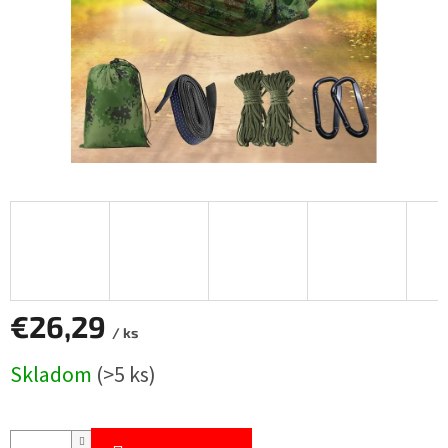
€26,29
/ ks
Jednotková
Skladom
(>5 ks)
cena: