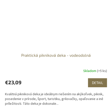
Praktická pikniková deka - vodeodolná
Skladom
(>5 ks)
€23,09
DETAIL
Kvalitná pikniková deka je ideálnym riešením na akýkoľvek, piknik,
posedenie v prírode, šport, turistiku, grilovačky, opaľovanie a iné
príležitosti. Táto deka je dokonale...