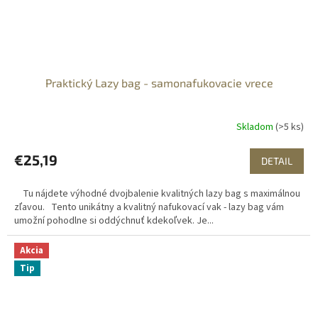
Praktický Lazy bag - samonafukovacie vrece
Skladom
(>5 ks)
€25,19
DETAIL
Tu nájdete výhodné dvojbalenie kvalitných lazy bag s maximálnou
zľavou. Tento unikátny a kvalitný nafukovací vak - lazy bag vám
umožní pohodlne si oddýchnuť kdekoľvek. Je...
Akcia
Tip