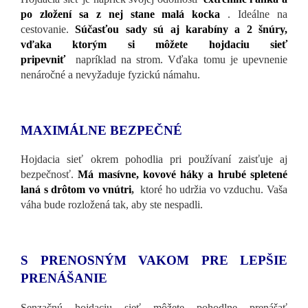
po zložení sa z nej stane malá kocka
. Ideálne na
cestovanie.
Súčasťou sady sú aj karabíny a 2 šnúry,
vďaka ktorým si môžete hojdaciu sieť
pripevniť
napríklad na strom. Vďaka tomu je upevnenie
nenáročné a nevyžaduje fyzickú námahu.
MAXIMÁLNE BEZPEČNÉ
Hojdacia sieť okrem pohodlia pri používaní zaisťuje aj
bezpečnosť.
Má masívne, kovové háky a hrubé spletené
laná s drôtom vo vnútri
,
ktoré ho udržia vo vzduchu. Vaša
váha bude rozložená tak, aby ste nespadli.
S PRENOSNÝM VAKOM PRE LEPŠIE
PRENÁŠANIE
Senzačnú hojdaciu sieť môžete pohodlne prenášať