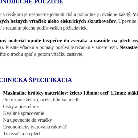
DNODUCHÉ POUŽITIE
a s rezákom je nesmierne jednoduchá a pohodlne ju zvládne každý.
Vď
kých bežných vŕtačiek alebo elektrických skrutkovačov.
Upevnite š
ť s rezaním plechu podľa vašich požiadaviek.
ný materiál upnite bezpečne do zveráka a nasuňte na plech re
a). Pustite vŕtačku a pomaly posúvajte rezačku v smere rezu.
Nezastav
ňte o trochu späť a potom vŕtačku zastavte.
CHNICKÁ ŠPECIFIKÁCIA
Maximálne hrúbky materiálov: železo 1,8mm; oceľ 1,2mm; mäkk
Pre rezanie železa, ocele, hliníka, medi
Ostrý a presný rez
Kvalitné spracovanie
Na upevnenie do vŕtačky
Ergonomicky tvarovaná rukoväť
1x rezačka na plech