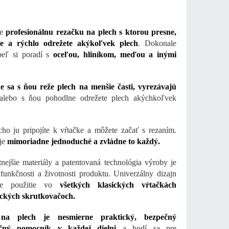
te
profesionálnu rezačku na plech s ktorou presne,
e a rýchlo odrežete akýkoľvek plech
. Dokonale
peľ si poradí s
oceľou, hliníkom, meďou a inými
e sa s ňou reže plech na menšie časti, vyrezávajú
lebo s ňou pohodlne odrežete plech akýchkoľvek
ho ju pripojíte k vŕtačke a môžete začať s rezaním.
 je
mimoriadne jednoduché a zvládne to každý.
tnejšie materiály a patentovaná technológia výroby je
funkčnosti a životnosti produktu. Univerzálny dizajn
je použitie vo
všetkých klasických vŕtačkách
ických skrutkovačoch.
na plech je nesmierne praktický, bezpečný
očný pomocník v každej dielni
a hodí sa pre