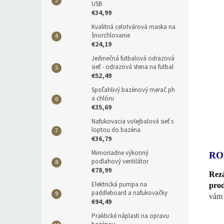
USB
€34,99
Kvalitná celotvárová maska na
šnorchlovanie
€24,19
Jedinečná futbalová odrazová
sieť - odrazová stena na futbal
€52,49
Spoľahlivý bazénový merač ph
a chlóru
€35,69
Nafukovacia volejbalová sieť s
loptou do bazéna
€36,79
Mimoriadne výkonný
RO
podlahový ventilátor
€78,99
Rez
Elektrická pumpa na
pro
paddleboard a nafukovačky
vám 
€94,49
Praktické náplasti na opravu