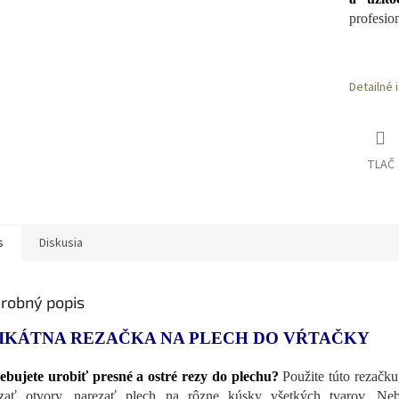
profesion
Detailné 
TLAČ
s
Diskusia
robný popis
IKÁTNA REZAČKA NA PLECH DO VŔTAČKY
ebujete urobiť presné a ostré rezy do plechu?
Použite túto rezačk
zať otvory, narezať plech na rôzne kúsky všetkých tvarov. Ne