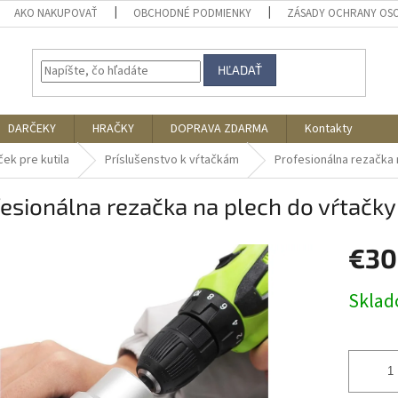
AKO NAKUPOVAŤ
OBCHODNÉ PODMIENKY
ZÁSADY OCHRANY OS
HĽADAŤ
DARČEKY
HRAČKY
DOPRAVA ZDARMA
Kontakty
ček pre kutila
Príslušenstvo k vŕtačkám
Profesionálna rezačka 
esionálna rezačka na plech do vŕtačky
€30
Jednotk
Skla
cena: