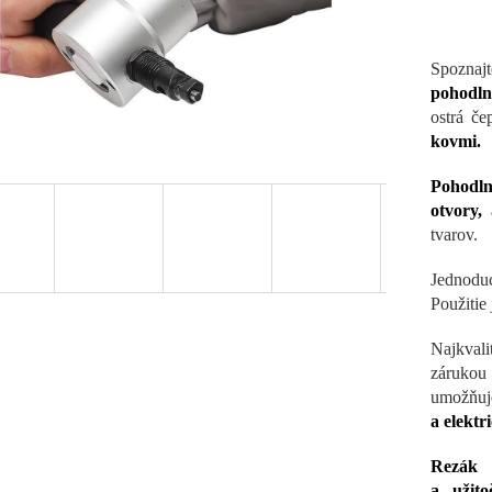
Spoznaj
pohodln
ostrá če
kovmi.
Pohodln
otvory,
a
tvarov.
Jednoduc
Použitie
Najkvali
zárukou 
umožňu
a elektr
Rezák 
a užit