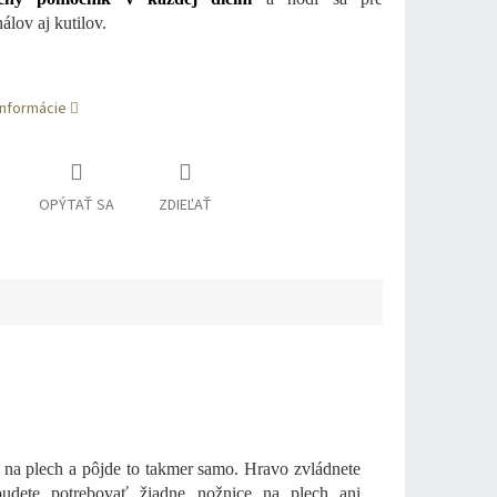
álov aj kutilov.
informácie
OPÝTAŤ SA
ZDIEĽAŤ
u na plech a pôjde to takmer samo. Hravo zvládnete
budete potrebovať žiadne nožnice na plech ani