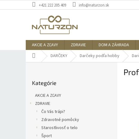
Prejsť
+421 222 205 409
info@naturzon.sk
na
obsah
AKCIE A ZĽAVY
ZDRAVIE
DOM A ZÁHRADA
Domov
DARČEKY
Darčeky podľa hobby
Dar
B
Prof
o
Preskočiť
č
Kategórie
kategórie
n
ý
AKCIE A ZĽAVY
p
ZDRAVIE
a
Čo Vás trápi?
n
e
Zdravotné pomôcky
l
Starostlivosť o telo
Šport