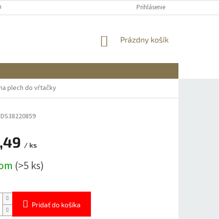
OBNÝCH ÚDAJOV
DOPRAVA A PLATBA
REKLAMÁCIA A VRÁTENIE
Prihlásenie
NÁKUPNÝ
Prázdny košík
KOŠÍK
na plech do vŕtačky
DS38220859
,49
/ ks
ová
dom
(>5 ks)
Pridať do košíka