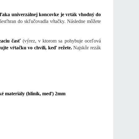
aka univerzálnej koncovke je vrták vhodný do
esťhran do skľučovadla vŕtačky. Následne môžete
zaciu časť
(výrez, v ktorom sa pohybuje oceľová
ujte vŕtačku vo chvíli, keď režete.
Najskôr rezák
é materiály (hliník, meď) 2mm