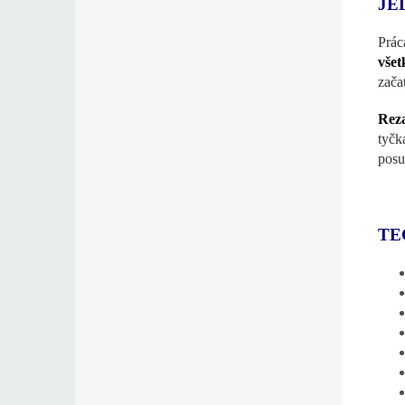
JE
Prác
všet
zača
Reza
tyčk
posu
TE