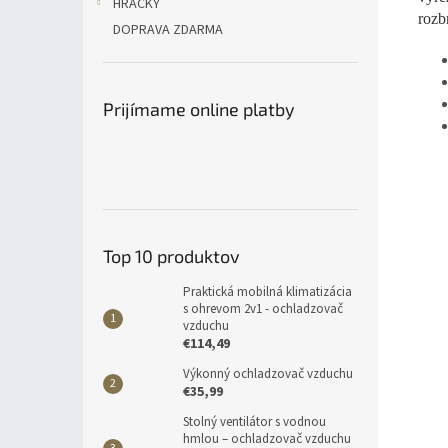
HRAČKY
rozb
DOPRAVA ZDARMA
Prijímame online platby
Top 10 produktov
Praktická mobilná klimatizácia
s ohrevom 2v1 - ochladzovač
vzduchu
€114,49
Výkonný ochladzovač vzduchu
€35,99
Stolný ventilátor s vodnou
hmlou – ochladzovač vzduchu