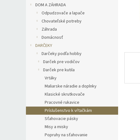
DOM A ZÁHRADA
Odpudzovače a lapače
Chovateľské potreby
Záhrada
Domácnosť
DARČEKY
Darčeky podľa hobby
Darček pre vodičov
Darček pre kutila
Vrtáky
Maliarske náradie a doplnky
Klasické skrutkovače
Pracovné rukavice
Príslušenstvo k vŕtačkám
Sťahovacie pásky
Misy a misky
Popruhy na sťahovanie