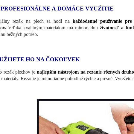
 PROFESIONÁLNE A DOMÁCE VYUŽITIE
ciálny rezák na plech sa hodí na
každodenné používanie pre 
lov.
Vďaka kvalitným materiálom má mimoriadnu
životnosť a fun
inu bežných potrieb.
UŽIJETE HO NA ČOKOĽVEK
o rezák plechov je
najlepším nástrojom na rezanie rôznych druho
é materiály. Rezanie je mimoriadne pohodlné rýchle a presné. Vyrežete