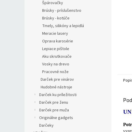
Špárovačky
Brúsky - príslušenstvo
Brúsky - kotúče
Tmely, silikóny a lepidlá
Meracie lasery
Oprava karosérie
Lepiace pištole
Aku skrutkovače
Vosky na drevo
Pracovné nože
Darček pre vinárov
Popi
Hudobné nástroje
Darček ku príležitosti
Pod
Darček pre ženu
Darček pre muža
UN
Originálne gadgets
Potr
Darčeky
vyre