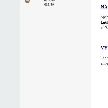
bazénov
€12,59
NA
Špe
kuti
väčš
VY
Tent
a in