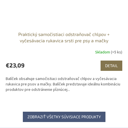
Praktický samočistiaci odstraňovač chlpov +
vyčesávacia rukavica srsti pre psy a mačky
Skladom
(>5 ks)
€23,09
DETAIL
Balíček obsahuje samočistiaci odstraňovač chlpov a vyčesávacia
rukavica pre psov a mačky. Balíček predstavuje ideálnu kombináciu
produktov pre odstránenie pĺznúcej...
ZOBRAZIŤ VŠETKY SÚVISIACE PRODUKTY