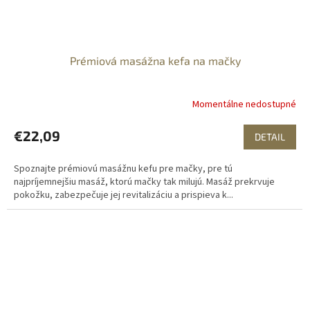
Prémiová masážna kefa na mačky
Momentálne nedostupné
€22,09
DETAIL
Spoznajte prémiovú masážnu kefu pre mačky, pre tú
najpríjemnejšiu masáž, ktorú mačky tak milujú. Masáž prekrvuje
pokožku, zabezpečuje jej revitalizáciu a prispieva k...