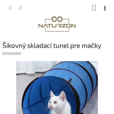
Prejsť
NÁKUP
na
obsah
KOŠÍK
Šikovný skladací tunel pre mačky
DS59164902