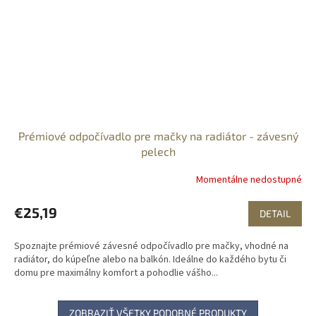
Prémiové odpočívadlo pre mačky na radiátor - závesný
pelech
Momentálne nedostupné
€25,19
DETAIL
Spoznajte prémiové závesné odpočívadlo pre mačky, vhodné na
radiátor, do kúpeľne alebo na balkón. Ideálne do každého bytu či
domu pre maximálny komfort a pohodlie vášho...
ZOBRAZIŤ VŠETKY PODOBNÉ PRODUKTY