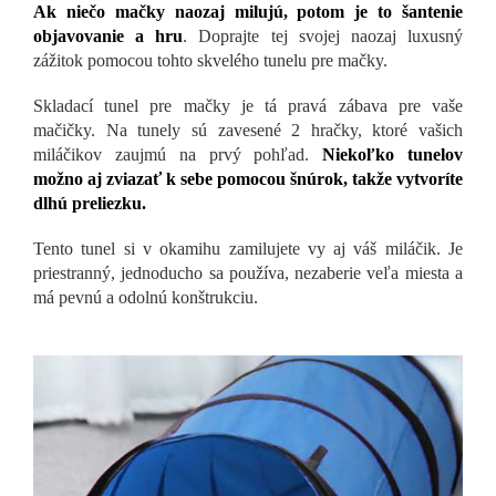
Ak niečo mačky naozaj milujú, potom je to šantenie
objavovanie a hru
. Doprajte tej svojej naozaj luxusný
zážitok pomocou tohto skvelého tunelu pre mačky.
Skladací tunel pre mačky je tá pravá zábava pre vaše
mačičky. Na tunely sú zavesené 2 hračky, ktoré vašich
miláčikov zaujmú na prvý pohľad.
Niekoľko tunelov
možno aj zviazať k sebe pomocou šnúrok, takže vytvoríte
dlhú preliezku.
Tento tunel si v okamihu zamilujete vy aj váš miláčik. Je
priestranný, jednoducho sa používa, nezaberie veľa miesta a
má pevnú a odolnú konštrukciu.