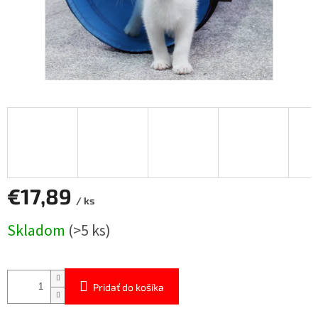
€17,89
/ ks
Jednotková
Skladom
(>5 ks)
cena:
Pridať do košíka