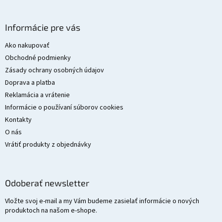
Z
á
Informácie pre vás
p
ä
Ako nakupovať
t
Obchodné podmienky
i
Zásady ochrany osobných údajov
e
Doprava a platba
Reklamácia a vrátenie
Informácie o používaní súborov cookies
Kontakty
O nás
Vrátiť produkty z objednávky
Odoberať newsletter
Vložte svoj e-mail a my Vám budeme zasielať informácie o nových
produktoch na našom e-shope.