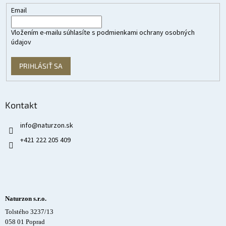
Email
Vložením e-mailu súhlasíte s
podmienkami ochrany osobných
údajov
PRIHLÁSIŤ SA
Kontakt
info
@
naturzon.sk
+421 222 205 409
Naturzon s.r.o.
Tolstého 3237/13
058 01 Poprad