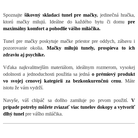
Spoznajte
šikovný skladací tunel pre mačky
,
jedinečná hračka,
ktorú mačky milujú. Ideálne do každého bytu či domu
pre
maximálny komfort a pohodlie vášho miláčika.
Tunel pre mačky poskytuje mačke priestor pre oddych, zábavu i
pozorovanie okolia.
Mačky milujú tunely, prospieva to ich
zdraviu aj psychike.
Vďaka najkvalitnejším materiálom, ideálnym rozmerom, vysokej
odolnosti a jednoduchosti použitia sa jedná
o prémiový produkt
vo svojej cenovej kategórii za bezkonkurenčnú cenu
.
Máte
istotu že vám vydrží.
Navyše, váš chlpáč sa doňho zamiluje po prvom použití.
V
prípade potreby môžete zviazať viac tunelov dokopy a vytvoriť
dlhý tunel
pre vášho miláčika.