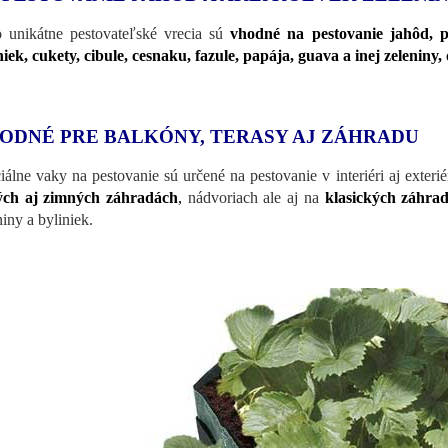
o unikátne pestovateľské vrecia sú
vhodné na pestovanie jahôd, pa
niek, cukety, cibule, cesnaku, fazule, papája, guava a inej zeleniny
ODNÉ PRE BALKÓNY, TERASY AJ ZÁHRADU
iálne vaky na pestovanie sú určené na pestovanie v interiéri aj exterié
ých aj zimných záhradách
,
nádvoriach ale aj na
klasických záhra
niny a byliniek.