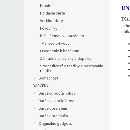
Hrable
UN
Hojdacie siete
Túži
Vertikutátory
jedi
Fóliovníky
unik
Príslušenstvo k bazénom
Merače pH vody
Osvetlenie k bazénom
Záhradné slnečníky a doplnky
Starostlivosť o rastliny a pestovanie
rastlín
Domácnosť
DARČEKY
Darčeky podľa hobby
Darček ku príležitosti
Darček pre ženu
Darček pre muža
Originálne gadgets