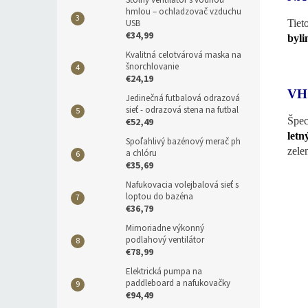
Stolný ventilátor s vodnou
hmlou – ochladzovač vzduchu
Tiet
USB
€34,99
byli
Kvalitná celotvárová maska na
šnorchlovanie
€24,19
VH
Jedinečná futbalová odrazová
sieť - odrazová stena na futbal
Špec
€52,49
letn
Spoľahlivý bazénový merač ph
zele
a chlóru
€35,69
Nafukovacia volejbalová sieť s
loptou do bazéna
€36,79
Mimoriadne výkonný
podlahový ventilátor
€78,99
Elektrická pumpa na
paddleboard a nafukovačky
€94,49