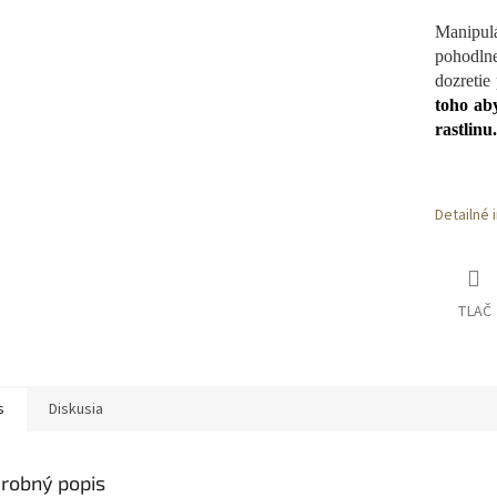
Manipul
pohodln
dozretie
toho aby
rastlin
Detailné 
TLAČ
s
Diskusia
robný popis