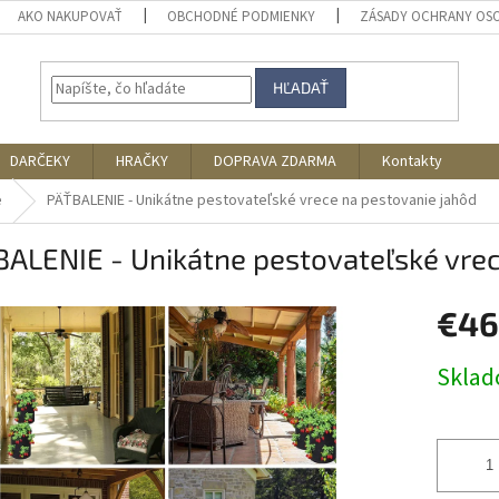
AKO NAKUPOVAŤ
OBCHODNÉ PODMIENKY
ZÁSADY OCHRANY OS
HĽADAŤ
DARČEKY
HRAČKY
DOPRAVA ZDARMA
Kontakty
e
PÄŤBALENIE - Unikátne pestovateľské vrece na pestovanie jahôd
ALENIE - Unikátne pestovateľské vrec
€46
Jednotk
Skla
cena: