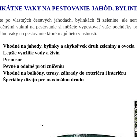
IKÁTNE VAKY NA PESTOVANIE JAHÔD, BYLIN
te po vlastných čerstvých jahodách, bylinkách či zelenine, ale ne
nečnými vakmi na pestovanie si môžete vypestovať vaše pochúťky p
átne vaky na pestovanie ktoré majú tieto vlastnosti:
Vhodné na jahody, bylinky a akýkoľvek druh zeleniny a ovocia
Lepšie využitie vody a živín
Prenosné
Pevné a odolné proti zničeniu
Vhodné na balkóny, terasy, záhrady do exteriéru i interiéru
Špeciálny dizajn pre maximálnu úrodu