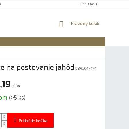
OBNÝCH ÚDAJOV
DOPRAVA A PLATBA
REKLAMÁCIA A VRÁTENIE
Prihlásenie
NÁKUPNÝ
Prázdny košík
KOŠÍK
e na pestovanie jahôd
DB61047474
,19
/ ks
ová
dom
(>5 ks)
Pridať do košíka