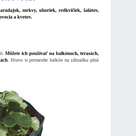
radajok, mrkvy, uhoriek, redkvičiek, šalátov,
, ovocia a kvetov.
ri.
Môžete ich používať na balkónoch, terasách,
dách
.
Hravo si premeníte balkón na záhradku plnú