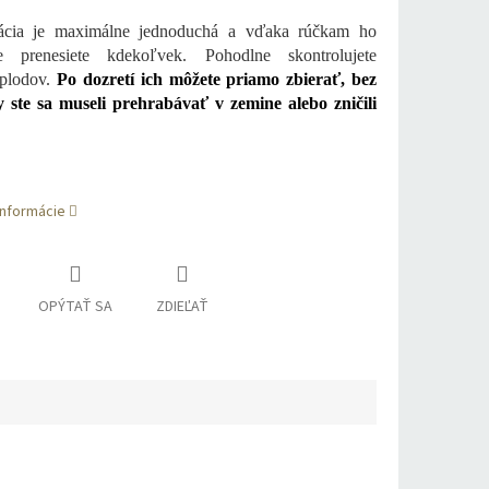
ácia je maximálne jednoduchá a vďaka rúčkam ho
e prenesiete kdekoľvek. Pohodlne skontrolujete
 plodov.
Po dozretí ich môžete priamo zbierať, bez
 ste sa museli prehrabávať v zemine alebo zničili
u.
informácie
OPÝTAŤ SA
ZDIEĽAŤ