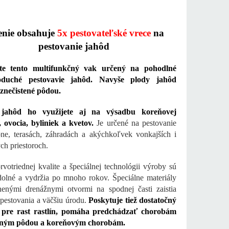
enie obsahuje
5x pestovateľské vrece
na
pestovanie jahôd
te tento multifunkčný vak určený na pohodlné
oduché pestovavie jahôd. Navyše plody jahôd
znečistené pôdou.
jahôd ho využijete aj na
výsadbu
koreňovej
, ovocia, byliniek a kvetov.
Je určené na pestovanie
ne, terasách, záhradách a akýchkoľvek vonkajších i
ch priestoroch.
votriednej kvalite a špeciálnej technológii výroby sú
olné a vydržia po mnoho rokov. Špeciálne materiály
nenými drenážnymi otvormi na spodnej časti zaistia
 pestovania a väčšiu úrodu.
Poskytuje tiež dostatočný
r pre rast rastlín, pomáha predchádzať chorobám
aným pôdou a koreňovým chorobám.