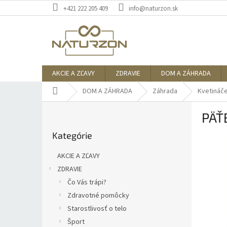
Prejsť
+421 222 205 409
info@naturzon.sk
na
obsah
AKCIE A ZĽAVY
ZDRAVIE
DOM A ZÁHRADA
Domov
DOM A ZÁHRADA
Záhrada
Kvetináč
B
PÄŤB
o
Preskočiť
č
Kategórie
kategórie
n
ý
AKCIE A ZĽAVY
p
ZDRAVIE
a
Čo Vás trápi?
n
e
Zdravotné pomôcky
l
Starostlivosť o telo
Šport