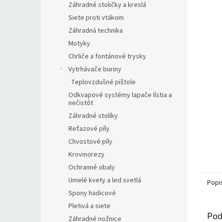
Záhradné stoličky a kreslá
Siete proti vtákom
Záhradná technika
Motyky
Chrliče a fontánové trysky
Vytrhávače buriny
Teplovzdušné pištole
Odkvapové systémy lapače lístia a
nečistôt
Záhradné stolíky
Reťazové píly
Chvostové píly
Krovinorezy
Ochranné obaly
Umelé kvety a led svetlá
Popi
Spony hadicové
Pletivá a siete
Pod
Záhradné nožnice