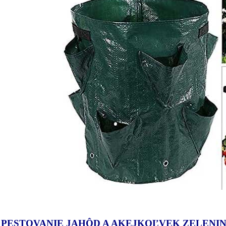
 PESTOVANIE JAHÔD A AKEJKOĽVEK ZELENI