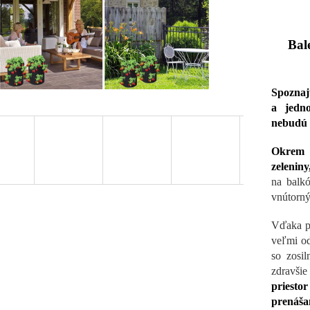
Bal
Spoznaj
a jedn
nebudú 
Okrem 
zeleniny
na balkó
vnútorný
Vďaka pr
veľmi od
so zosil
zdravšie
priesto
prenáš