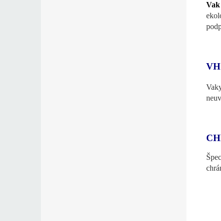
Vak
ekol
podp
VH
Vaky
neuv
CH
Špec
chrá