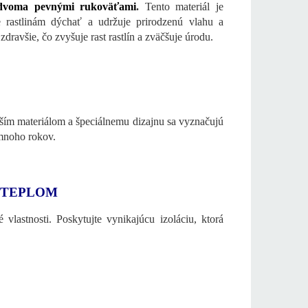
s dvoma pevnými rukoväťami
.
Tento materiál je
e rastlinám dýchať a udržuje prirodzenú vlahu a
zdravšie, čo zvyšuje rast rastlín a zväčšuje úrodu.
ším materiálom a špeciálnemu dizajnu sa vyznačujú
o mnoho rokov.
M TEPLOM
vlastnosti. Poskytujte vynikajúcu izoláciu, ktorá