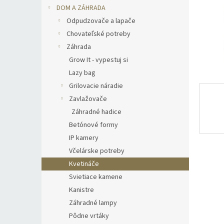
DOM A ZÁHRADA
Odpudzovače a lapače
Chovateľské potreby
Záhrada
Grow It - vypestuj si
Lazy bag
Grilovacie náradie
Zavlažovače
Záhradné hadice
Betónové formy
IP kamery
Včelárske potreby
Kvetináče
Svietiace kamene
Kanistre
Záhradné lampy
Pôdne vrtáky