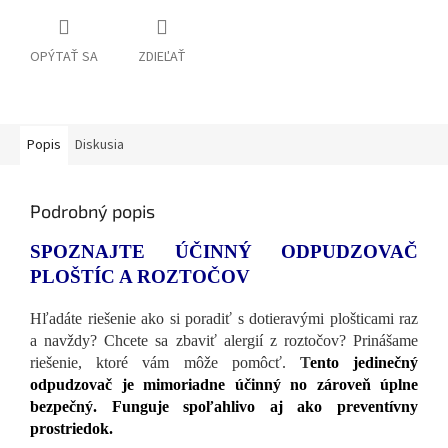
OPÝTAŤ SA
ZDIEĽAŤ
Popis
Diskusia
Podrobný popis
SPOZNAJTE ÚČINNÝ ODPUDZOVAČ
PLOŠTÍC A ROZTOČOV
Hľadáte riešenie ako si poradiť s dotieravými plošticami raz
a navždy? Chcete sa zbaviť alergií z roztočov? Prinášame
riešenie, ktoré vám môže pomôcť.
T
ento jedinečný
odpudzovač je mimoriadne účinný no zároveň úplne
bezpečný. Funguje spoľahlivo aj ako preventívny
prostriedok.