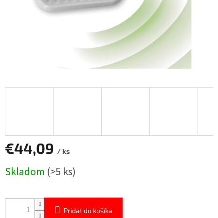
€44,09
/ ks
Jednotková
Skladom
(>5 ks)
cena:
Pridať do košíka