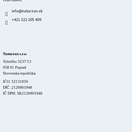
info
@
naturzon.sk
+421 222 205 409
Naturzon s.r.o.
Tolstého 3237/13
058 01 Poprad
Slovenská republika
IČO: 52131050
DIČ: 2120901948
IČ DPH: SK2120901948