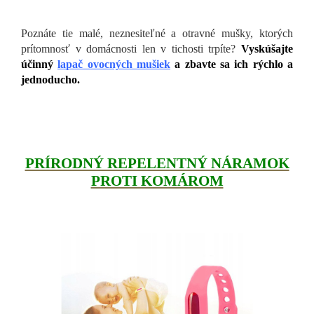
Poznáte tie malé, neznesiteľné a otravné mušky, ktorých
prítomnosť v domácnosti len v tichosti trpíte?
Vyskúšajte
účinný
lapač ovocných mušiek
a zbavte sa ich rýchlo a
jednoducho.
PRÍRODNÝ REPELENTNÝ NÁRAMOK
PROTI KOMÁROM