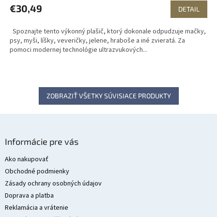
€30,49
DETAIL
Spoznajte tento výkonný plašič, ktorý dokonale odpudzuje mačky,
psy, myši, líšky, veveričky, jelene, hraboše a iné zvieratá. Za
pomoci modernej technológie ultrazvukových...
ZOBRAZIŤ VŠETKY SÚVISIACE PRODUKTY
Z
á
Informácie pre vás
p
ä
Ako nakupovať
t
Obchodné podmienky
i
Zásady ochrany osobných údajov
e
Doprava a platba
Reklamácia a vrátenie