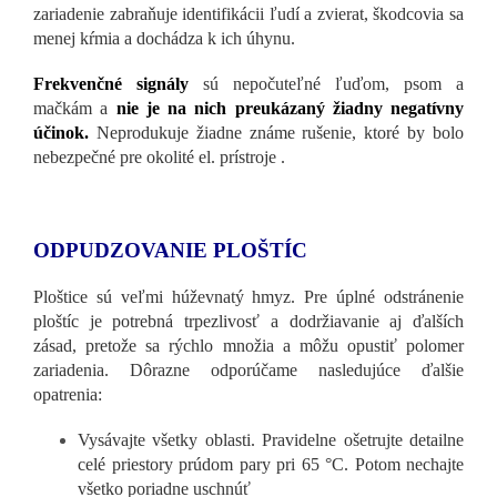
zariadenie zabraňuje identifikácii ľudí a zvierat, škodcovia sa
menej kŕmia a dochádza k ich úhynu.
Frekvenčné signály
sú nepočuteľné ľuďom, psom a
mačkám a
nie je na nich preukázaný žiadny negatívny
účinok.
Neprodukuje žiadne známe rušenie, ktoré by bolo
nebezpečné pre okolité el. prístroje .
ODPUDZOVANIE PLOŠTÍC
Ploštice sú veľmi húževnatý hmyz. Pre úplné odstránenie
ploštíc je potrebná trpezlivosť a dodržiavanie aj ďalších
zásad, pretože sa rýchlo množia a môžu opustiť polomer
zariadenia. Dôrazne odporúčame nasledujúce ďalšie
opatrenia:
Vysávajte všetky oblasti. Pravidelne ošetrujte detailne
celé priestory prúdom pary pri 65 °C. Potom nechajte
všetko poriadne uschnúť