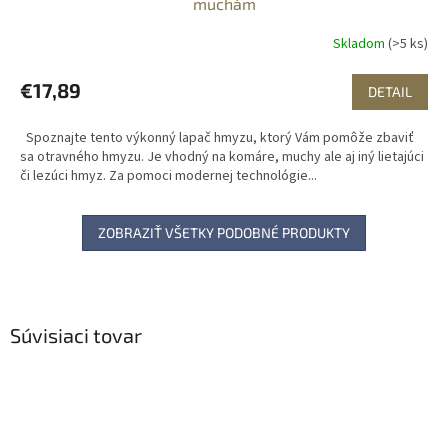
muchám
Skladom
(>5 ks)
€17,89
DETAIL
Spoznajte tento výkonný lapač hmyzu, ktorý Vám pomôže zbaviť
sa otravného hmyzu. Je vhodný na komáre, muchy ale aj iný lietajúci
či lezúci hmyz. Za pomoci modernej technológie...
ZOBRAZIŤ VŠETKY PODOBNÉ PRODUKTY
Súvisiaci tovar