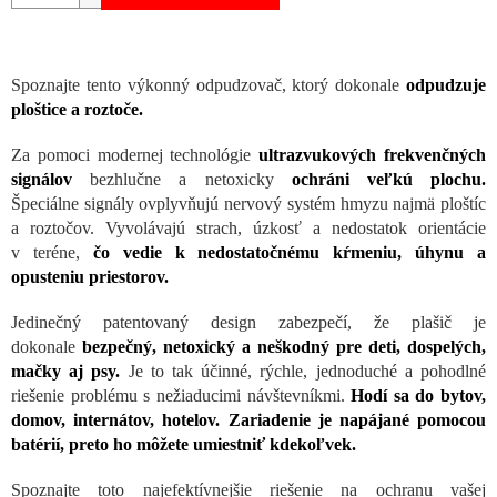
Spoznajte tento výkonný odpudzovač, ktorý dokonale
odpudzuje
ploštice a roztoče.
Za pomoci modernej technológie
ultrazvukových frekvenčných
signálov
bezhlučne a netoxicky
ochráni veľkú plochu.
Špeciálne
signály ovplyvňujú nervový systém hmyzu najmä ploštíc
a roztočov. Vyvolávajú strach, úzkosť a nedostatok orientácie
v teréne,
čo vedie k nedostatočnému kŕmeniu, úhynu a
opusteniu priestorov.
Jedinečný patentovaný design zabezpečí, že plašič je
dokonale
bezpečný, netoxický a neškodný pre deti, dospelých,
mačky aj psy.
Je to tak účinné, rýchle, jednoduché a pohodlné
riešenie problému s nežiaducimi návštevníkmi.
Hodí sa do bytov,
domov, internátov, hotelov. Zariadenie je napájané pomocou
batérií, preto ho môžete umiestniť kdekoľvek.
Spoznajte toto najefektívnejšie riešenie na ochranu vašej