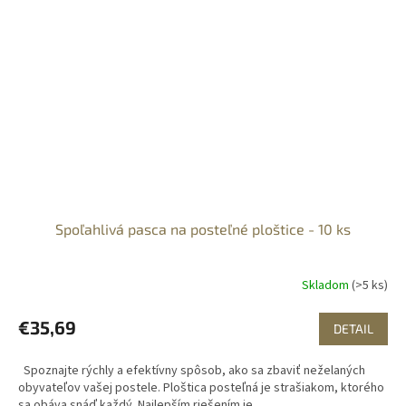
Spoľahlivá pasca na posteľné ploštice - 10 ks
Skladom
(>5 ks)
€35,69
DETAIL
Spoznajte rýchly a efektívny spôsob, ako sa zbaviť neželaných
obyvateľov vašej postele. Ploštica posteľná je strašiakom, ktorého
sa obáva snáď každý. Najlepším riešením je...