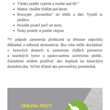
Všetko prádlo vyperte a osušte nad 60 °
Matrac chráňte ďalším poťahom
Rozsypte „kremelinu“ do trhlín a dier. Vysuší to
ploštice.
Posuňte posteľ preč od steny.
Nohy postele si potrite olejom.
*V prípade zamorenia plošticami sa dôrazne odporúča
dôkladná a odborná dezinsekcia. Bez toho môže dochádzať
v bytových domoch k zamoreniu ďalších priestorov
a susedných bytov a opakovanému zavlečeniu ploštíc.
Zariadenie môžete používať ako doplnok ku klasickým
dezinfekciám. Veľmi účinné ako preventívny prostriedok.