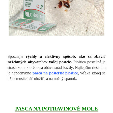
Spoznajte
rýchly a efektívny spôsob, ako sa zbaviť
neželaných obyvateľov vašej postele.
Ploštica posteľná je
strašiakom, ktorého sa obáva snáď každý. Najlepším riešením
je nepochybne
pasca na posteľné ploštice
, vďaka ktorej sa
už nemusíte báť uložiť sa na nočný spánok.
PASCA NA POTRAVINOVÉ MOLE