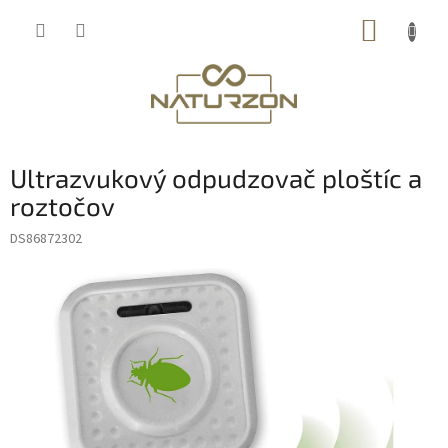
Prejsť
NÁKUP
na
obsah
KOŠÍK
Ultrazvukový odpudzovač ploštíc a
roztočov
DS86872302