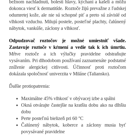
bežnom nachladnutí, bolesti hlavy, kýchani a kašeli a môžu
dokonca viesť k dermatitíde. Roztoče žijú prevažne z ľudskej
odumretej kože, ale nie sú schopné piť a preto sú závislé od
vlhkosti vzduchu. Milujú postele, posteľné plachty, čalúnený
nábytok, vankúše, záclony a vlhkosť.
Odpudzovač roztočov je možné umiestniť všade.
Zastavuje roztoče v kŕmení a vedie tak k ich úmrtiu.
Mŕtve roztoče a ich výlučky pravidelne odstraňujte
vysávaním. Pri dlhodobom používaní zaznamenáte podstatné
zníženie alergickej citlivosti. Účinnosť proti roztočom
dokázala spoločnosť univerzita v Miláne (Taliansko).
Ďalšie protiopatrenia:
Maximálne 45% vlhkosť v obývacej izbe a spálni
Okná otvárajte častejšie na kratšiu dobu ako na dlhšiu
dobu
Perte posteľnú bielizeň pri 60 °C
Čalúnený nábytok, koberce a záclony musia byť
povysávané pravidelne