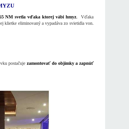
MYZU
65 NM svetla vďaka ktorej vábi hmyz
.
Vďaka
ej klietke eliminovaný a vypadáva zo svietidla von.
ovku postačuje
zamontovať do objímky a zapnúť