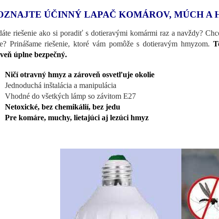
OZNAJTE ÚČINNÝ LAPAČ KOMÁROV, MÚCH A
áte riešenie ako si poradiť s dotieravými komármi raz a navždy? Chc
se? Prinášame riešenie, ktoré vám pomôže s dotieravým hmyzom.
T
veň úplne bezpečný.
Ničí otravný hmyz a zároveň osvetľuje okolie
Jednoduchá inštalácia a manipulácia
Vhodné do všetkých lámp so závitom E27
Netoxické, bez chemikálií, bez jedu
Pre komáre, muchy, lietajúci aj lezúci hmyz