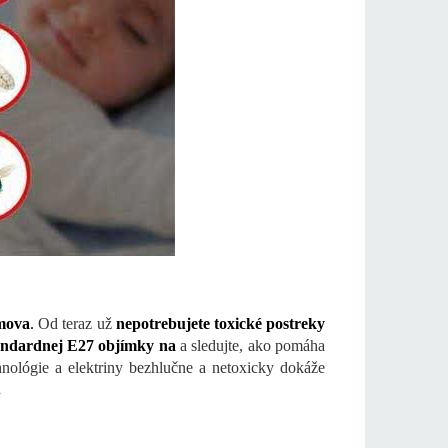
omova
.
Od teraz už
nepotrebujete toxické postreky
andardnej E27 objímky na
a sledujte, ako pomáha
lógie a elektriny bezhlučne a netoxicky dokáže
.