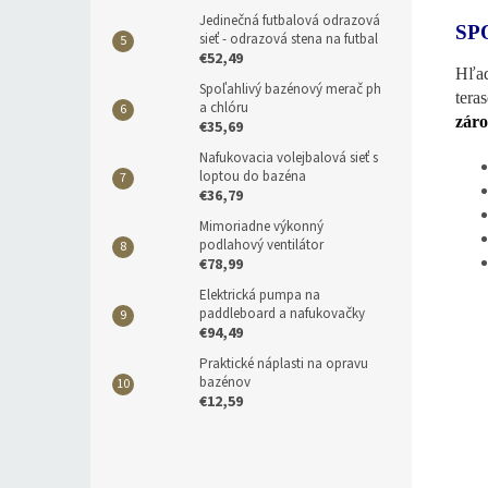
Jedinečná futbalová odrazová
SP
sieť - odrazová stena na futbal
€52,49
Hľad
Spoľahlivý bazénový merač ph
tera
a chlóru
záro
€35,69
Nafukovacia volejbalová sieť s
loptou do bazéna
€36,79
Mimoriadne výkonný
podlahový ventilátor
€78,99
Elektrická pumpa na
paddleboard a nafukovačky
€94,49
Praktické náplasti na opravu
bazénov
€12,59