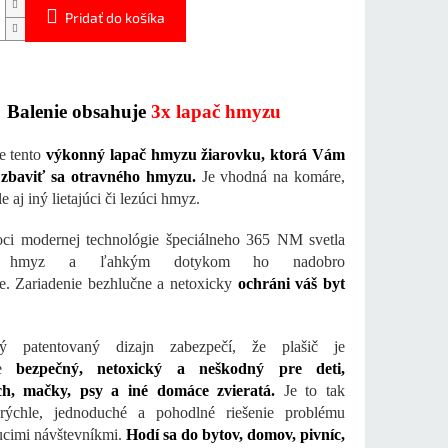
Pridať do košíka
Balenie obsahuje
3x lapač hmyzu
e tento
výkonný lapač hmyzu žiarovku, ktorá Vám
zbaviť sa otravného hmyzu.
Je vhodná na komáre,
 aj iný lietajúci či lezúci hmyz.
ci modernej technológie špeciálneho 365 NM svetla
ka hmyz a ľahkým dotykom ho nadobro
je. Zariadenie bezhlučne a netoxicky
ochráni váš byt
ný patentovaný dizajn zabezpečí, že plašič je
le
bezpečný, netoxický a neškodný pre deti,
ch, mačky, psy a iné domáce zvieratá.
Je to tak
 rýchle, jednoduché a pohodlné riešenie problému
ucimi návštevníkmi.
Hodí sa do bytov, domov, pivníc,