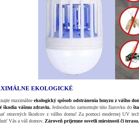
XIMÁLNE EKOLOGICKÉ
najte maximálne
ekologický spôsob odstránenia hmyzu z vášho d
é škodia vášmu zdraviu.
Jednoducho zamontujte túto žiarovku do
št
ať otravných škodcov z vášho domu! Za pomoci modernej UV techno
ániť Vás a váš domov.
Zároveň príjemne osvetlí miestnosti či terasu