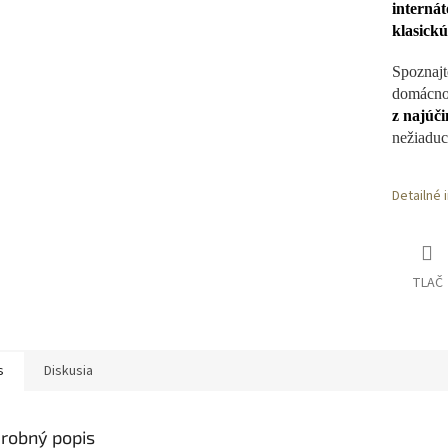
M
interná
klasickú
O
Spoznajt
domác
z najúč
nežiaduc
Detailné 
TLAČ
s
Diskusia
robný popis