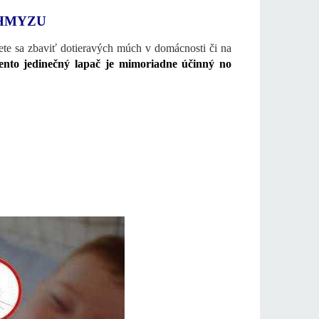
 HMYZU
ete sa zbaviť dotieravých múch v domácnosti či na
ento jedinečný lapač je mimoriadne účinný no