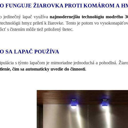
O FUNGUJE ŽIAROVKA PROTI KOMÁROM A H
o jedinečný lapač využíva
najmodernejšiu technológiu modrého 3
o technológii hmyz priletí k žiarovke. Tento je potom vo vysokonapäťov
cť s čistením môže tiež priložený štetec.
O SA LAPAČ POUŽÍVA
pulácia s týmto lapačom je mimoriadne jednoduchá a pohodlná. Žiar
tlenie, čím sa automaticky uvedie do činnosti
.