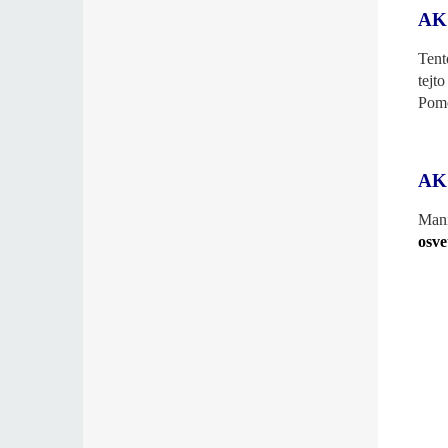
AK
Tent
tejt
Pomô
AK
Mani
osve