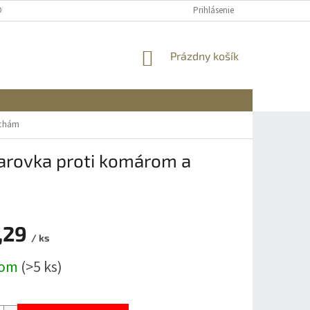
OBNÝCH ÚDAJOV
DOPRAVA A PLATBA
REKLAMÁCIA A VRÁTENIE
Prihlásenie
NÁKUPNÝ
Prázdny košík
KOŠÍK
uchám
iarovka proti komárom a
,29
/ ks
ová
dom
(>5 ks)