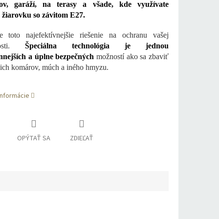
tov, garáží, na terasy a všade, kde využívate
 žiarovku so závitom E27.
e toto najefektívnejšie riešenie na ochranu vašej
nosti.
Špeciálna technológia je jednou
innejších a úplne bezpečných
možností ako sa zbaviť
ich komárov, múch a iného hmyzu.
informácie
OPÝTAŤ SA
ZDIEĽAŤ