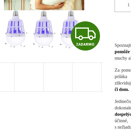
Z
ZADARMO
Spoznajt
A
pomôže 
muchy ale
D
Za pomo
prilá
zlikvidu
A
či dom.
Jedineč
R
dokona
dospelý
účinné,
s nežiad