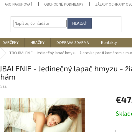
AKO NAKUPOVAŤ
OBCHODNÉ PODMIENKY
ZÁSADY OCHRANY OS
HĽADAŤ
DARČEKY
HRAČKY
DOPRAVA ZDARMA
Kontakty
TROJBALENIE - Jedinečný lapač hmyzu - žiarovka proti komárom a m
BALENIE - Jedinečný lapač hmyzu - ž
chám
9522
€47
Jednotk
Skla
cena: