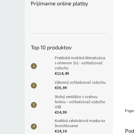
Prijímame online platby
Top 10 produktov
Praktická mobilná klimatizácia
s ohrevom 2v1 - ochladzovač
vzduchu
€114,49
Výkonný ochladzovač vzduchu
€35,99
Stolný ventilátor s vodnou
hmlou – ochladzovač vzduchu
USB
Popi
€34,99
Kvalitná celotvárová maska na
šnorchlovanie
Pod
€24,19