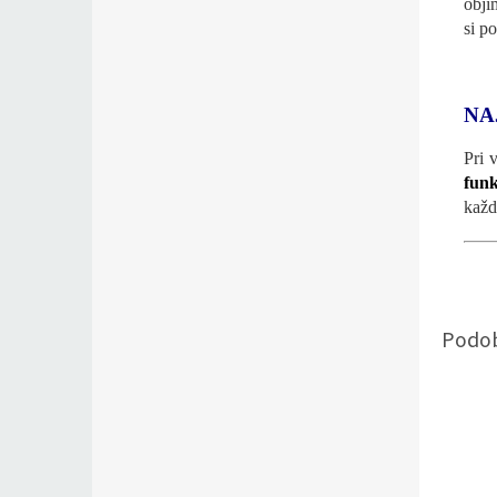
objí
si p
NA
Pri 
funk
každe