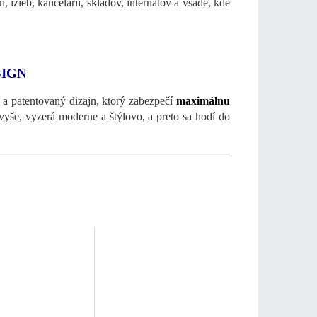
 izieb, kancelárií, skladov, internátov a všade, kde
SIGN
ly a patentovaný dizajn, ktorý zabezpečí
maximálnu
yše, vyzerá moderne a štýlovo, a preto sa hodí do