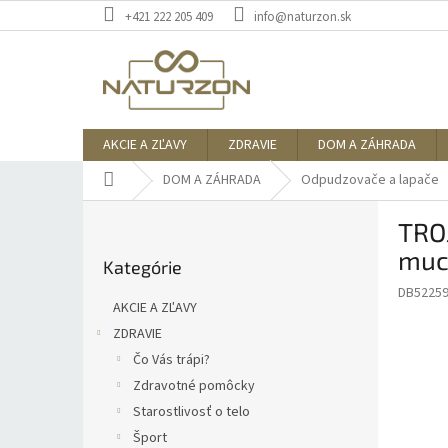
Prejsť
+421 222 205 409
info@naturzon.sk
na
obsah
AKCIE A ZĽAVY
ZDRAVIE
DOM A ZÁHRADA
Domov
DOM A ZÁHRADA
Odpudzovače a lapače
B
TROJ
o
Preskočiť
č
mu
Kategórie
kategórie
n
DB5225
ý
AKCIE A ZĽAVY
p
ZDRAVIE
a
Čo Vás trápi?
n
e
Zdravotné pomôcky
l
Starostlivosť o telo
Šport