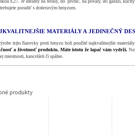
mkou E27. Je ideálny na terasy, do pivníc, na povaly, do garáží, kuchýň,
otrebujete poradiť s dotieravým hmyzom.
JKVALITNEJŠIE MATERIÁLY A JEDINEČNÝ DE
výrobe tejto žiarovky proti hmyzu boli použité najkvalitnejšie materiá
čnosť a životnosť produktu. Máte istotu že lapač vám vydrží.
Nav
j miestnosti, kancelárii či spálne.