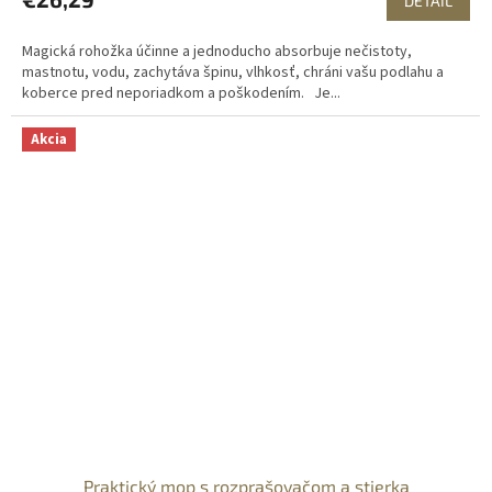
DETAIL
Magická rohožka účinne a jednoducho absorbuje nečistoty,
mastnotu, vodu, zachytáva špinu, vlhkosť, chráni vašu podlahu a
koberce pred neporiadkom a poškodením. Je...
Akcia
Praktický mop s rozprašovačom a stierka