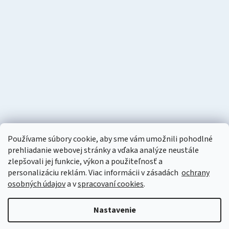
Používame súbory cookie, aby sme vám umožnili pohodlné
prehliadanie webovej stránky a vďaka analýze neustále
zlepšovali jej funkcie, výkon a použiteľnosť a
personalizáciu
reklám. Viac informácii v zásadách
ochrany
osobných údajov
a v
spracovaní cookies
.
Vytvoril Shoptet
Nastavenie
Copyright 2026
Naturzon
. Všetky práva vyhradené.
Upraviť