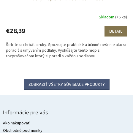
Skladom
(>5 ks)
€28,39
DETAIL
Šetrite si chrbát a ruky. Spoznajte praktické a účinné riešenie ako si
poradiť s umývaním podlahy. Vyskúšajte tento mop s
rozprašovačom ktorý si poradí s každou podlahou....
ZOBRAZIŤ VŠETKY SÚVISIACE PRODUKTY
Z
á
Informácie pre vás
p
ä
Ako nakupovať
t
Obchodné podmienky