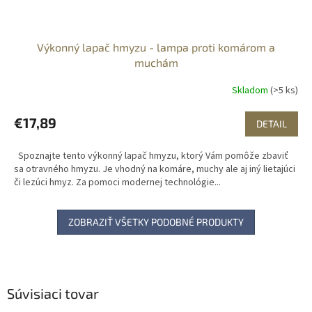
Výkonný lapač hmyzu - lampa proti komárom a
muchám
Skladom
(>5 ks)
€17,89
DETAIL
Spoznajte tento výkonný lapač hmyzu, ktorý Vám pomôže zbaviť
sa otravného hmyzu. Je vhodný na komáre, muchy ale aj iný lietajúci
či lezúci hmyz. Za pomoci modernej technológie...
ZOBRAZIŤ VŠETKY PODOBNÉ PRODUKTY
Súvisiaci tovar