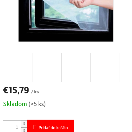
€15,79
/ ks
Jednotková
Skladom
(>5 ks)
cena:
Pridať do košíka