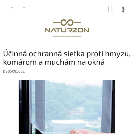
Prejsť
NÁKUP
na
obsah
KOŠÍK
Účinná ochranná sieťka proti hmyzu,
komárom a muchám na okná
DS95081062