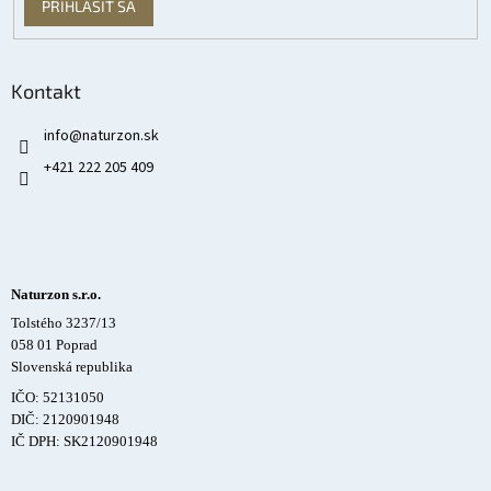
PRIHLÁSIŤ SA
Kontakt
info
@
naturzon.sk
+421 222 205 409
Naturzon s.r.o.
Tolstého 3237/13
058 01 Poprad
Slovenská republika
IČO: 52131050
DIČ: 2120901948
IČ DPH: SK2120901948