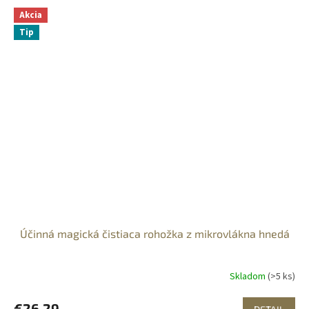
Akcia
Tip
Účinná magická čistiaca rohožka z mikrovlákna hnedá
Skladom
(>5 ks)
€26,29