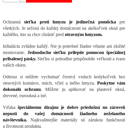
Ochranná
sieťka proti hmyzu je jedinečná pomôcka
pre
všetkých. Je určená do každej domácnosti na akékoľvek okná pre
každého, kto sa chce chrániť pred
otravným hmyzom.
Inštaláciu zvládne každý. Nie je potrebné žiadne vŕtanie ani zložité
montovanie.
Jednoducho sieťku prilepíte pomocou špeciálnej
pribalenej pásky.
Sieťku si pohodlne prispôsobíte veľkosti a tvaru
vašich okien.
Odteraz si môžete vychutnať čerstvý vzduch kedykoľvek bez
otravných komárov, múch, včiel a iného hmyzu.
Poskytne vám
dokonalú ochranu
.
Môžete ju aplikovať na plastové okná,
drevené, eurookná a iné.
Vďaka
špeciálnemu dizajnu je dobre priedušná no zároveň
nepustí do vašej domácnosti žiadneho neželaného
návštevníka.
Najkvalitnejšie materiály sú zárukou funkčnosti
a životnosti produktu.