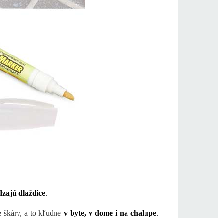
zajú dlaždice
.
e škáry, a to kľudne
v byte, v dome i na chalupe
.