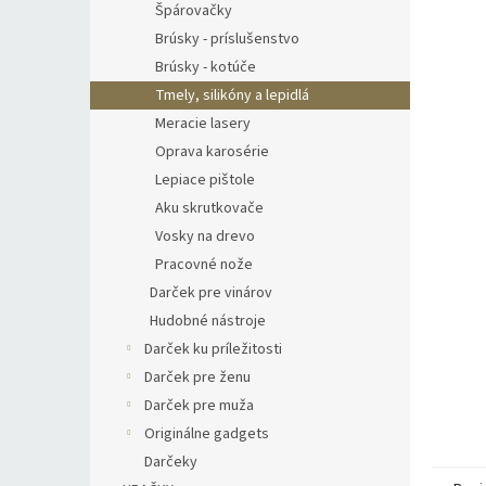
Špárovačky
Brúsky - príslušenstvo
Brúsky - kotúče
Tmely, silikóny a lepidlá
Meracie lasery
Oprava karosérie
Lepiace pištole
Aku skrutkovače
Vosky na drevo
Pracovné nože
Darček pre vinárov
Hudobné nástroje
Darček ku príležitosti
Darček pre ženu
Darček pre muža
Originálne gadgets
Darčeky