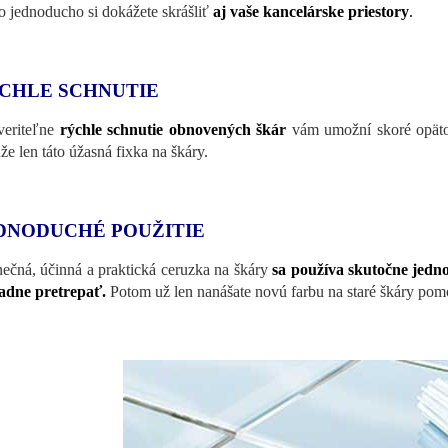
o jednoducho si dokážete skrášliť
aj vaše
kancelárske priestory
.
CHLE SCHNUTIE
eriteľne
rýchle schnutie obnovených škár
vám umožní skoré opäto
že len táto úžasná fixka na škáry.
DNODUCHÉ POUŽITIE
nečná, účinná a praktická ceruzka na škáry
sa používa skutočne jed
adne pretrepať.
Potom už len nanášate novú farbu na staré škáry pom