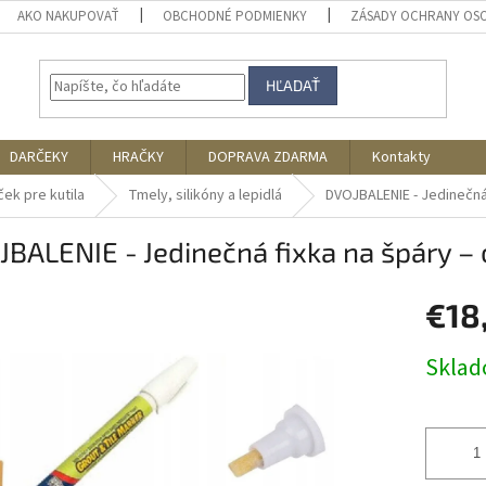
AKO NAKUPOVAŤ
OBCHODNÉ PODMIENKY
ZÁSADY OCHRANY OS
HĽADAŤ
DARČEKY
HRAČKY
DOPRAVA ZDARMA
Kontakty
ček pre kutila
Tmely, silikóny a lepidlá
DVOJBALENIE - Jedinečná
BALENIE - Jedinečná fixka na špáry –
€18
Jednotk
Skla
cena: