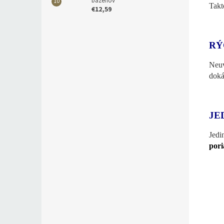
bazénov
Takt
€12,59
RÝ
Neuv
doká
JE
Jedi
pori