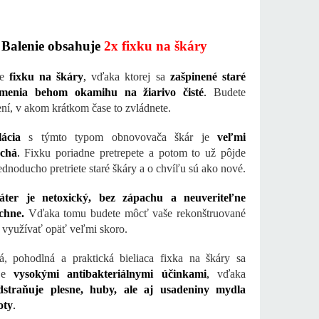
Balenie obsahuje
2x fixku na škáry
te
fixku na škáry
,
vďaka ktorej sa
zašpinené staré
menia behom okamihu na žiarivo čisté
.
Budete
ní, v akom krátkom čase to zvládnete.
ácia
s týmto typom obnovovača škár je
veľmi
chá
.
Fixku poriadne pretrepete a potom to už pôjde
ednoducho pretriete staré škáry a o chvíľu sú ako nové.
ter je netoxický, bez zápachu a neuveriteľne
chne.
Vďaka tomu budete môcť vaše rekonštruované
y využívať opäť veľmi skoro.
á, pohodlná a praktická bieliaca fixka na škáry sa
uje
vysokými antibakteriálnymi účinkami
,
vďaka
dstraňuje plesne, huby, ale aj usadeniny mydla
oty
.