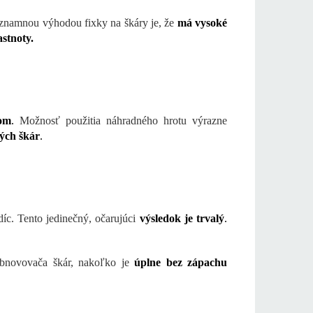
Významnou výhodou fixky na škáry je, že
má vysoké
stnoty.
om
.
Možnosť použitia náhradného hrotu výrazne
ých škár
.
c. Tento jedinečný, očarujúci
výsledok je trvalý
.
obnovovača škár, nakoľko je
úplne bez zápachu