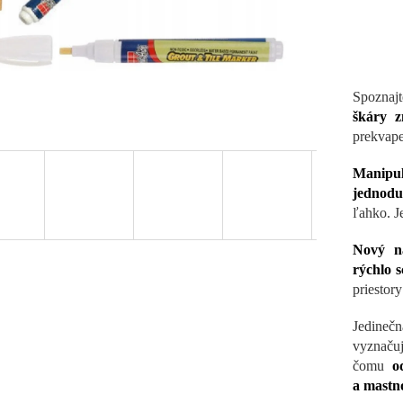
Spoznaj
škáry z
prekvape
Manipul
jednodu
ľahko. J
Nový ná
rýchlo s
priestor
Jedinečn
vyznač
čomu
o
a mastn