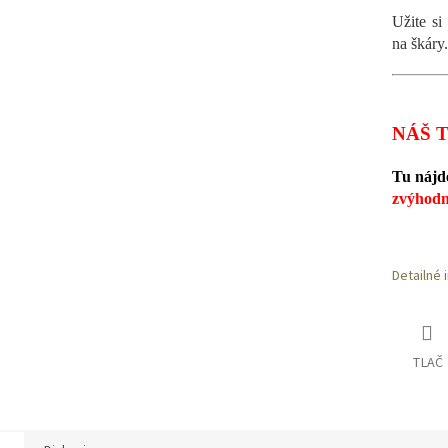
Užite si
na škáry.
NÁŠ T
Tu nájd
zvýhodn
Detailné 
TLAČ