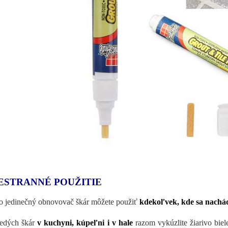
ESTRANNÉ POUŽITIE
o jedinečný obnovovač škár môžete použiť
kdekoľvek, kde sa nachád
edých škár
v kuchyni, kúpeľni i v hale
razom vykúzlite žiarivo biel