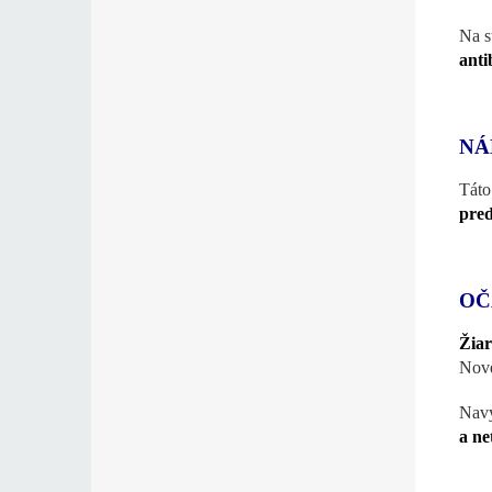
Na s
anti
NÁ
Táto
pred
OČ
Žiar
Nov
Navy
a ne