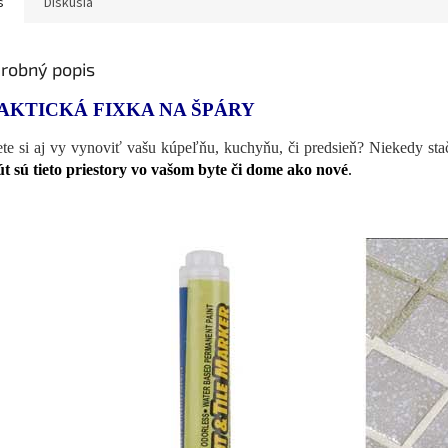
s
Diskusia
robný popis
AKTICKÁ FIXKA NA ŠPÁRY
te si aj vy vynoviť vašu kúpeľňu, kuchyňu, či predsieň? Niekedy st
t sú tieto priestory vo vašom byte či dome ako nové
.