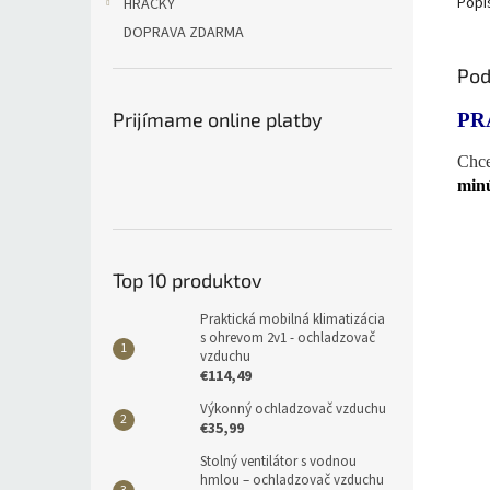
Popi
HRAČKY
DOPRAVA ZDARMA
Pod
Prijímame online platby
PR
Chce
minú
Top 10 produktov
Praktická mobilná klimatizácia
s ohrevom 2v1 - ochladzovač
vzduchu
€114,49
Výkonný ochladzovač vzduchu
€35,99
Stolný ventilátor s vodnou
hmlou – ochladzovač vzduchu