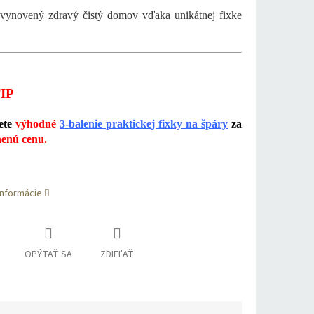
 vynovený zdravý čistý domov vďaka unikátnej fixke
IP
ete
výhodné
3-balenie praktickej fixky na špáry
za
enú cenu.
informácie
OPÝTAŤ SA
ZDIEĽAŤ