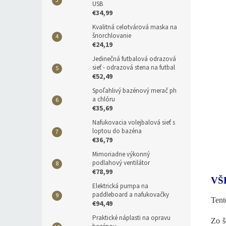
USB
€34,99
Kvalitná celotvárová maska na
šnorchlovanie
€24,19
Jedinečná futbalová odrazová
sieť - odrazová stena na futbal
€52,49
Spoľahlivý bazénový merač ph
a chlóru
€35,69
Nafukovacia volejbalová sieť s
loptou do bazéna
€36,79
Mimoriadne výkonný
podlahový ventilátor
€78,99
VŠ
Elektrická pumpa na
paddleboard a nafukovačky
Tent
€94,49
Praktické náplasti na opravu
Zo š