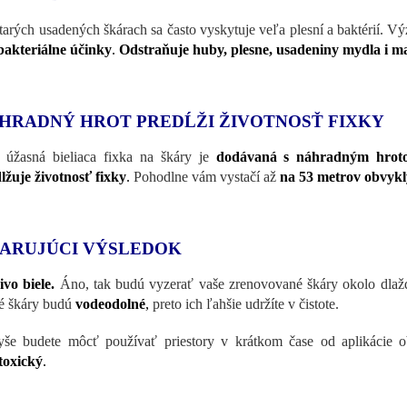
tarých usadených škárach sa často vyskytuje veľa plesní a baktérií. 
bakteriálne účinky
.
Odstraňuje huby, plesne, usadeniny mydla i ma
HRADNÝ HROT PREDĹŽI ŽIVOTNOSŤ FIXKY
 úžasná bieliaca fixka na škáry je
dodávaná s náhradným hrot
lžuje životnosť fixky
.
Pohodlne vám vystačí až
na 53 metrov obvykl
ARUJÚCI VÝSLEDOK
ivo biele.
Áno, tak budú vyzerať vaše zrenovované škáry okolo dlaždí
é škáry budú
vodeodolné
,
preto ich ľahšie udržíte v čistote.
še budete môcť používať priestory v krátkom čase od aplikácie 
toxický
.