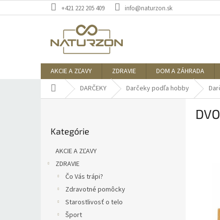
Prejsť
+421 222 205 409
info@naturzon.sk
na
obsah
AKCIE A ZĽAVY
ZDRAVIE
DOM A ZÁHRADA
Domov
DARČEKY
Darčeky podľa hobby
Dar
B
DVOJ
o
Preskočiť
č
Kategórie
kategórie
n
ý
AKCIE A ZĽAVY
p
ZDRAVIE
a
Čo Vás trápi?
n
e
Zdravotné pomôcky
l
Starostlivosť o telo
Šport