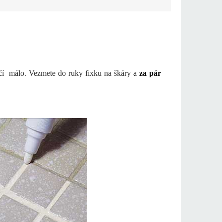
ačí málo. Vezmete do ruky fixku na škáry
a
za pár