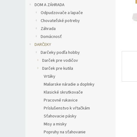
DOM A ZÁHRADA
Odpudzovače a lapače
Chovateľské potreby
Záhrada
Domácnosť
DARČEKY
Darčeky podľa hobby
Darček pre vodičov
Darček pre kutila
Vrtáky
Maliarske náradie a doplnky
Klasické skrutkovače
Pracovné rukavice
Príslušenstvo k vŕtačkám
Sťahovacie pásky
Misy a misky
Popruhy na sťahovanie