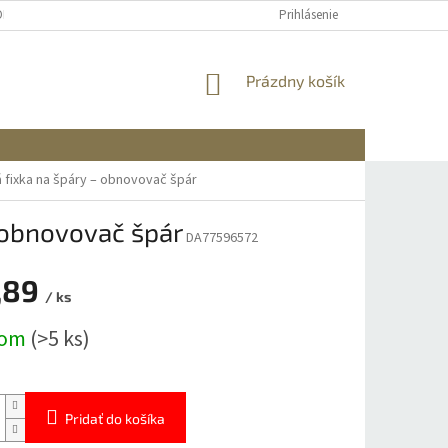
OBNÝCH ÚDAJOV
DOPRAVA A PLATBA
REKLAMÁCIA A VRÁTENIE
Prihlásenie
NÁKUPNÝ
Prázdny košík
KOŠÍK
 fixka na špáry – obnovovač špár
 obnovovač špár
DA77596572
,89
/ ks
ová
dom
(>5 ks)
Pridať do košíka