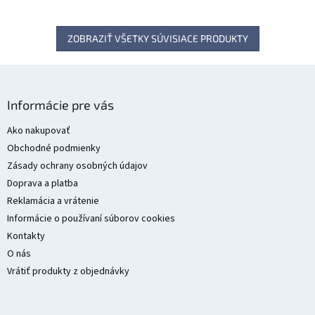
ZOBRAZIŤ VŠETKY SÚVISIACE PRODUKTY
Z
á
Informácie pre vás
p
ä
Ako nakupovať
t
Obchodné podmienky
i
Zásady ochrany osobných údajov
e
Doprava a platba
Reklamácia a vrátenie
Informácie o používaní súborov cookies
Kontakty
O nás
Vrátiť produkty z objednávky