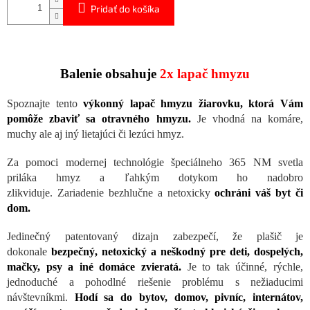
Pridať do košíka
Balenie obsahuje
2x lapač hmyzu
Spoznajte tento
výkonný lapač hmyzu žiarovku, ktorá Vám
pomôže zbaviť sa otravného hmyzu.
Je vhodná na komáre,
muchy ale aj iný lietajúci či lezúci hmyz.
Za pomoci modernej technológie špeciálneho 365 NM svetla
priláka hmyz a ľahkým dotykom ho nadobro
zlikviduje. Zariadenie bezhlučne a netoxicky
ochráni váš byt či
dom.
Jedinečný patentovaný dizajn zabezpečí, že plašič je
dokonale
bezpečný, netoxický a neškodný pre deti, dospelých,
mačky, psy a iné domáce zvieratá.
Je to tak účinné, rýchle,
jednoduché a pohodlné riešenie problému s nežiaducimi
návštevníkmi.
Hodí sa do bytov, domov, pivníc, internátov,