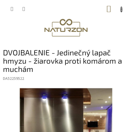
Prejsť
NÁKUP
na
obsah
KOŠÍK
DVOJBALENIE - Jedinečný lapač
hmyzu - žiarovka proti komárom a
muchám
DA52259522