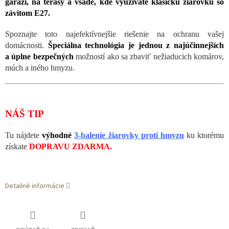
garáží, na terasy a všade, kde využívate klasickú žiarovku so
závitom E27.
Spoznajte toto najefektívnejšie riešenie na ochranu vašej
domácnosti.
Špeciálna technológia je jednou z najúčinnejších
a úplne bezpečných
možností ako sa zbaviť nežiaducich komárov,
múch a iného hmyzu.
NÁŠ TIP
Tu nájdete
výhodné
3-balenie žiarovky proti hmyzu
ku ktorému
získate
DOPRAVU ZDARMA.
Detailné informácie