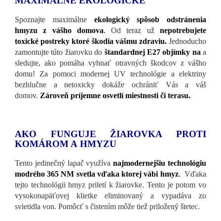
MAXIMÁLNE EKOLOGICKÉ
Spoznajte maximálne
ekologický spôsob odstránenia
hmyzu z vášho domova
.
Od teraz už
nepotrebujete
toxické postreky ktoré škodia vášmu zdraviu.
Jednoducho
zamontujte túto žiarovku do
štandardnej E27 objímky na
a
sledujte, ako pomáha vyhnať otravných škodcov z vášho
domu! Za pomoci modernej UV technológie a elektriny
bezhlučne a netoxicky dokáže ochrániť Vás a váš
domov.
Zároveň príjemne osvetlí miestnosti či terasu.
AKO FUNGUJE ŽIAROVKA PROTI
KOMÁROM A HMYZU
Tento jedinečný lapač využíva
najmodernejšiu technológiu
modrého 365 NM svetla vďaka ktorej vábi hmyz
.
Vďaka
tejto technológii hmyz priletí k žiarovke. Tento je potom vo
vysokonapäťovej klietke eliminovaný a vypadáva zo
svietidla von. Pomôcť s čistením môže tiež priložený štetec.