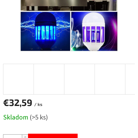
€32,59
/ ks
Jednotková
Skladom
(>5 ks)
cena: