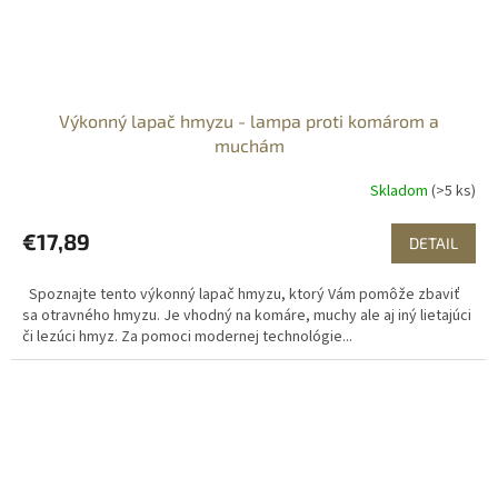
Výkonný lapač hmyzu - lampa proti komárom a
muchám
Skladom
(>5 ks)
€17,89
DETAIL
Spoznajte tento výkonný lapač hmyzu, ktorý Vám pomôže zbaviť
sa otravného hmyzu. Je vhodný na komáre, muchy ale aj iný lietajúci
či lezúci hmyz. Za pomoci modernej technológie...