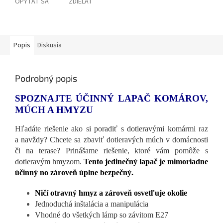
OPÝTAŤ SA
ZDIEĽAŤ
Popis
Diskusia
Podrobný popis
SPOZNAJTE ÚČINNÝ LAPAČ KOMÁROV,
MÚCH A HMYZU
Hľadáte riešenie ako si poradiť s dotieravými komármi raz
a navždy? Chcete sa zbaviť dotieravých múch v domácnosti
či na terase? Prinášame riešenie, ktoré vám pomôže s
dotieravým hmyzom.
Tento jedinečný lapač je mimoriadne
účinný no zároveň úplne bezpečný.
Ničí otravný hmyz a zároveň osvetľuje okolie
Jednoduchá inštalácia a manipulácia
Vhodné do všetkých lámp so závitom E27