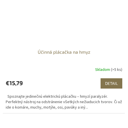
Účinná plácačka na hmyz
Skladom
(>5 ks)
€15,79
DETAIL
Spoznajte jedinečnú elektrickú plácačku – hmyzí paralyzér.
Perfektný nástroj na odstránenie všetkých nežiaducich tvorov. Či už
ide o komáre, muchy, motýle, osi, pavúky a iný...