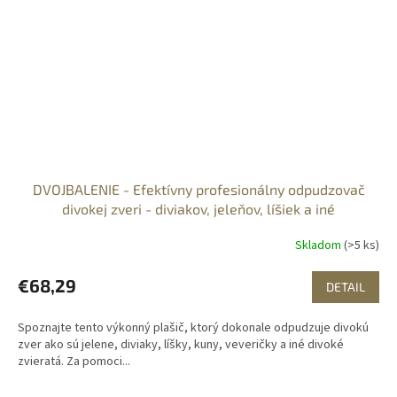
DVOJBALENIE - Efektívny profesionálny odpudzovač
divokej zveri - diviakov, jeleňov, líšiek a iné
Skladom
(>5 ks)
€68,29
DETAIL
Spoznajte tento výkonný plašič, ktorý dokonale odpudzuje divokú
zver ako sú jelene, diviaky, líšky, kuny, veveričky a iné divoké
zvieratá. Za pomoci...