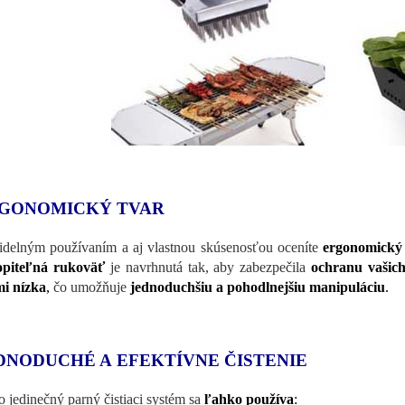
GONOMICKÝ TVAR
idelným používaním a aj vlastnou skúsenosťou oceníte
ergonomický
opiteľná rukoväť
je navrhnutá tak, aby zabezpečila
ochranu vašic
i nízka
,
čo umožňuje
jednoduchšiu a pohodlnejšiu manipuláciu
.
DNODUCHÉ A EFEKTÍVNE ČISTENIE
o jedinečný parný čistiaci systém sa
ľahko používa
: