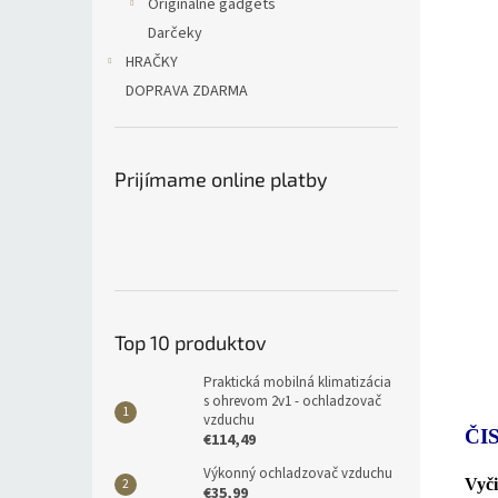
Originálne gadgets
Darčeky
HRAČKY
DOPRAVA ZDARMA
Prijímame online platby
Top 10 produktov
Praktická mobilná klimatizácia
s ohrevom 2v1 - ochladzovač
vzduchu
ČI
€114,49
Výkonný ochladzovač vzduchu
Vyči
€35,99