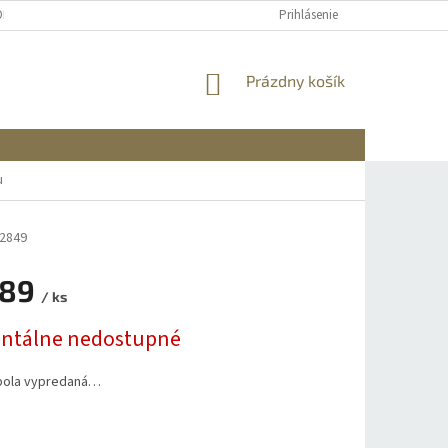
OBNÝCH ÚDAJOV
DOPRAVA A PLATBA
REKLAMÁCIA A VRÁTENIE
Prihlásenie
NÁKUPNÝ
Prázdny košík
KOŠÍK
u
2849
,89
/ ks
ová
tálne nedostupné
bola vypredaná…