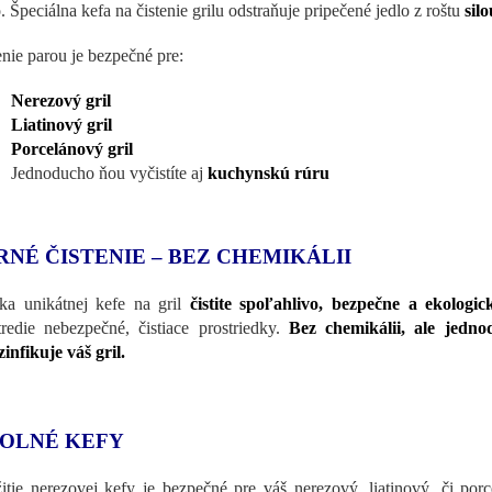
o. Špeciálna kefa na čistenie grilu odstraňuje pripečené jedlo z roštu
sil
enie parou je bezpečné pre:
Nerezový gril
Liatinový gril
Porcelánový gril
Jednoducho ňou vyčistíte aj
kuchynskú rúru
RNÉ ČISTENIE – BEZ CHEMIKÁLII
a unikátnej kefe na gril
čistite spoľahlivo, bezpečne a ekologic
tredie nebezpečné, čistiace prostriedky.
Bez chemikálii, ale jedno
zinfikuje váš gril.
OLNÉ KEFY
itie nerezovej kefy je bezpečné pre váš nerezový, liatinový, či por