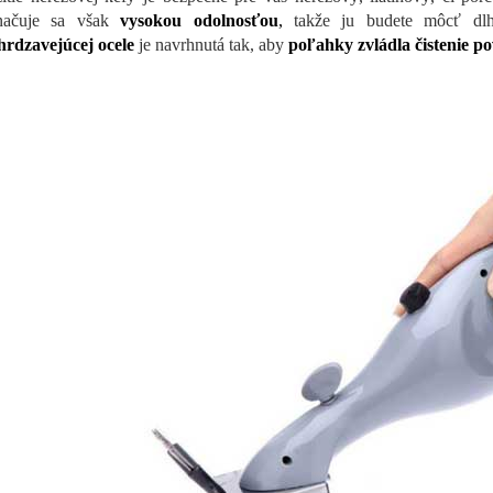
načuje sa však
vysokou odolnosťou
,
takže ju budete môcť dl
hrdzavejúcej ocele
je navrhnutá tak, aby
poľahky zvládla čistenie po