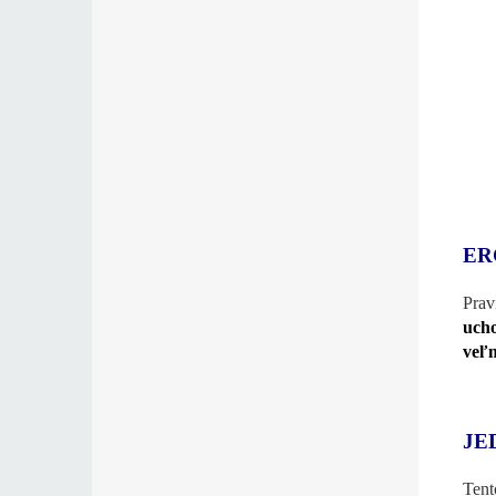
ER
Prav
uch
veľm
JE
Tent