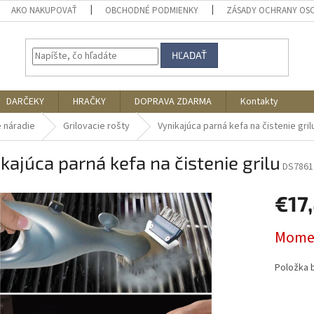
AKO NAKUPOVAŤ
OBCHODNÉ PODMIENKY
ZÁSADY OCHRANY OS
HĽADAŤ
DARČEKY
HRAČKY
DOPRAVA ZDARMA
Kontakty
e náradie
Grilovacie rošty
Vynikajúca parná kefa na čistenie gril
kajúca parná kefa na čistenie grilu
DS7861
€17
Jednotk
Momen
cena:
Položka 