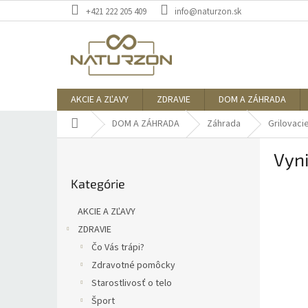
Prejsť
+421 222 205 409
info@naturzon.sk
na
obsah
AKCIE A ZĽAVY
ZDRAVIE
DOM A ZÁHRADA
Domov
DOM A ZÁHRADA
Záhrada
Grilovaci
B
Vyni
o
Preskočiť
č
Kategórie
kategórie
n
ý
AKCIE A ZĽAVY
p
ZDRAVIE
a
Čo Vás trápi?
n
e
Zdravotné pomôcky
l
Starostlivosť o telo
Šport