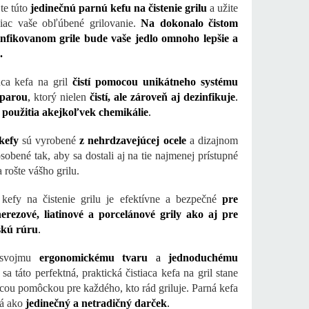
te túto
jedinečnú parnú kefu na čistenie grilu
a užite
viac vaše obľúbené grilovanie.
Na dokonalo čistom
infikovanom grile bude vaše jedlo omnoho lepšie a
.
ca kefa na gril
čistí pomocou unikátneho systému
 parou
,
ktorý nielen
čistí, ale zároveň aj dezinfikuje
.
 použitia akejkoľvek chemikálie
.
kefy
sú vyrobené
z nehrdzavejúcej ocele
a dizajnom
sobené tak, aby sa dostali aj na tie najmenej prístupné
 rošte vášho grilu.
 kefy na čistenie grilu je efektívne a bezpečné
pre
erezové, liatinové a porcelánové grily ako aj pre
kú rúru
.
svojmu
ergonomickému tvaru
a
jednoduchému
sa táto perfektná, praktická čistiaca kefa na gril stane
cou pomôckou pre každého, kto rád griluje. Parná kefa
ná ako
jedinečný a netradičný darček
.