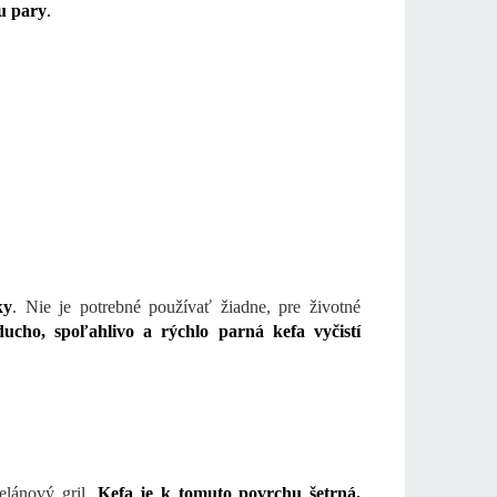
ou pary
.
ky
. Nie je potrebné používať žiadne, pre životné
ducho, spoľahlivo a rýchlo parná kefa vyčistí
celánový gril.
Kefa je k tomuto povrchu šetrná.