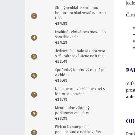
jedl
Stolný ventilátor s vodnou
hmlou – ochladzovač vzduchu
Čist
USB
€34,99
Kvalitná celotvárová maska na
šnorchlovanie
€24,19
Jedinečná futbalová odrazová
sieť - odrazová stena na futbal
€52,49
Spoľahlivý bazénový merač ph
PA
a chlóru
€35,69
Vďak
Nafukovacia volejbalová sieť s
pros
loptou do bazéna
a de
€36,79
Mimoriadne výkonný
podlahový ventilátor
€78,99
OD
Elektrická pumpa na
paddleboard a nafukovačky
Použ