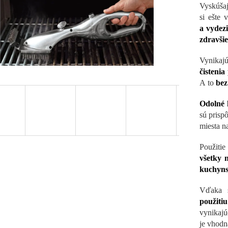
Vyskúšaj
si ešte 
a vydez
zdravšie
Vynikajú
čistenia
A to
bez
Odolné 
sú prispô
miesta na
Použitie
všetky n
kuchyns
Vďaka 
použitiu
vynikajú
je vhod