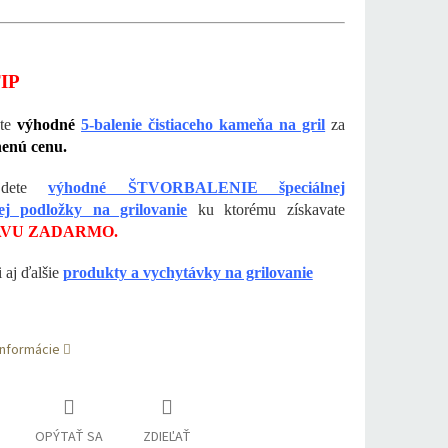
IP
ete
výhodné
5-balenie čistiaceho kameňa na gril
za
enú cenu.
jdete
výhodné ŠTVORBALENIE špeciálnej
vej podložky na grilovanie
ku ktorému získavate
VU ZADARMO.
i aj ďalšie
produkty a vychytávky na grilovanie
informácie
OPÝTAŤ SA
ZDIEĽAŤ