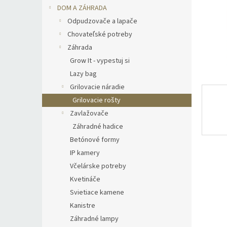
DOM A ZÁHRADA
Odpudzovače a lapače
Chovateľské potreby
Záhrada
Grow It - vypestuj si
Lazy bag
Grilovacie náradie
Grilovacie rošty
Zavlažovače
Záhradné hadice
Betónové formy
IP kamery
Včelárske potreby
Kvetináče
Svietiace kamene
Kanistre
Záhradné lampy