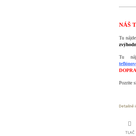
NÁŠ T
Tu nájd
zvýhodn
Tu ná
teflóno
DOPRA
Pozrite s
Detailné 
TLAČ