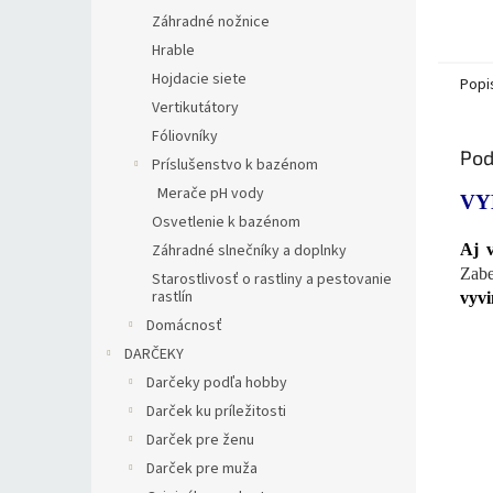
Záhradné nožnice
Hrable
Hojdacie siete
Popi
Vertikutátory
Fóliovníky
Pod
Príslušenstvo k bazénom
Merače pH vody
VY
Osvetlenie k bazénom
Záhradné slnečníky a doplnky
Aj v
Zabe
Starostlivosť o rastliny a pestovanie
rastlín
vyvi
Domácnosť
DARČEKY
Darčeky podľa hobby
Darček ku príležitosti
Darček pre ženu
Darček pre muža