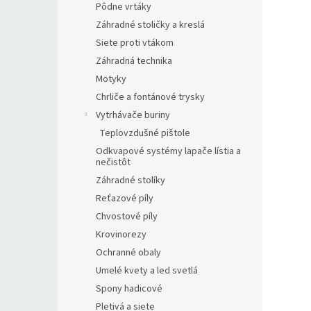
Pôdne vrtáky
Záhradné stoličky a kreslá
Siete proti vtákom
Záhradná technika
Motyky
Chrliče a fontánové trysky
Vytrhávače buriny
Teplovzdušné pištole
Odkvapové systémy lapače lístia a
nečistôt
Záhradné stolíky
Reťazové píly
Chvostové píly
Krovinorezy
Ochranné obaly
Umelé kvety a led svetlá
Spony hadicové
Pletivá a siete