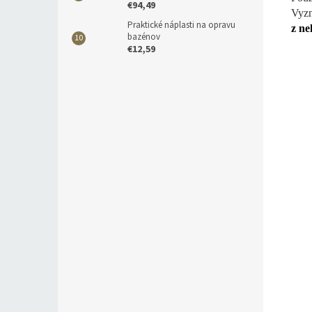
€94,49
Vyz
Praktické náplasti na opravu
z ne
bazénov
€12,59