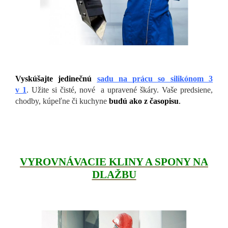
Vyskúšajte
jedinečnú
sadu na prácu so silikónom 3
v 1
. Užite si čisté, nové a upravené škáry. Vaše predsiene,
chodby, kúpeľne či kuchyne
budú ako z časopisu
.
VYROVNÁVACIE KLINY A SPONY NA
DLAŽBU