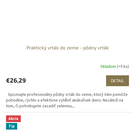
Praktický vrták do zeme - pôdny vrták
Skladom
(>5 ks)
€26,29
DETAIL
Spoznajte profesionálny pôdny vrták do zeme, ktorý Vám pomôže
pohodlne, rýchlo a efektívne vyhĺbiť akúkoľvek dieru. Nezáleží na
tom, či potrebujete zasadiť zeleninu,...
Akcia
Tip