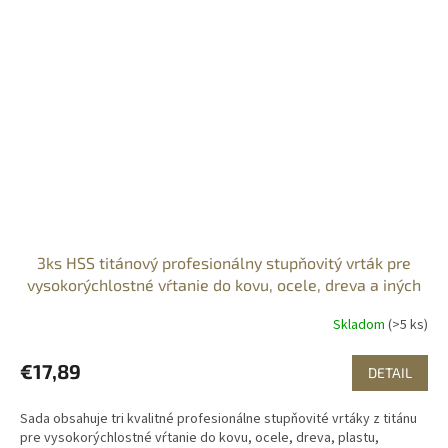
3ks HSS titánový profesionálny stupňovitý vrták pre
vysokorýchlostné vŕtanie do kovu, ocele, dreva a iných
materiálov
Skladom
(>5 ks)
€17,89
DETAIL
Sada obsahuje tri kvalitné profesionálne stupňovité vrtáky z titánu
pre vysokorýchlostné vŕtanie do kovu, ocele, dreva, plastu,