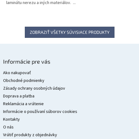
laminátu nerezu a iných materiálov. ...
ZOBRAZIŤ VŠETKY SÚVISIACE PRODUKTY
Z
á
Informácie pre vás
p
ä
Ako nakupovať
t
Obchodné podmienky
i
Zásady ochrany osobných údajov
e
Doprava a platba
Reklamácia a vrátenie
Informácie o používaní súborov cookies
Kontakty
O nás
Vrátiť produkty z objednávky