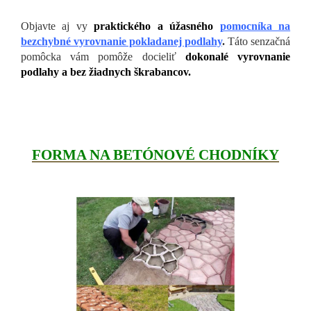
Objavte aj vy
praktického a úžasného
pomocníka na
bezchybné vyrovnanie pokladanej podlahy
.
Táto senzačná
pomôcka vám pomôže docieliť
dokonalé vyrovnanie
podlahy a bez žiadnych škrabancov.
FORMA NA BETÓNOVÉ CHODNÍKY