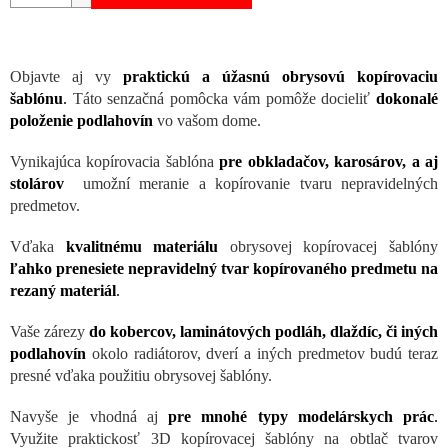
Objavte aj vy
praktickú a úžasnú obrysovú kopírovaciu
šablónu
.
Táto senzačná pomôcka vám pomôže docieliť
dokonalé
položenie podlahovín
vo vašom dome.
Vynikajúca kopírovacia šablóna
pre obkladačov, karosárov, a aj
stolárov
umožní meranie a kopírovanie tvaru nepravidelných
predmetov.
Vďaka
kvalitnému materiálu
obrysovej kopírovacej šablóny
ľahko prenesiete nepravidelný tvar kopírovaného predmetu na
rezaný materiál
.
Vaše zárezy
do kobercov, laminátových podláh, dlaždíc, či iných
podlahovín
okolo radiátorov, dverí a iných predmetov budú teraz
presné vďaka použitiu obrysovej šablóny.
Navyše je vhodná aj
pre mnohé typy modelárskych prác
.
Využite praktickosť 3D kopírovacej šablóny na obtlač tvarov