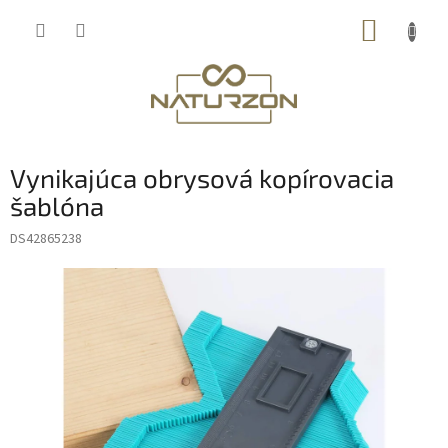
Prejsť
NÁKUP
na
obsah
KOŠÍK
Vynikajúca obrysová kopírovacia
šablóna
DS42865238