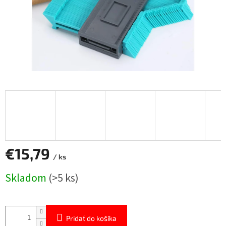
€15,79
/ ks
Jednotková
Skladom
(>5 ks)
cena:
Pridať do košíka