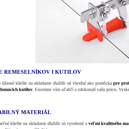
E REMESELNÍKOV I KUTILOV
o úžasné kliešte na ukladanie dlaždíc sú vhodné ako pomôcka
pre pro
domácich kutilov
.
Enormne vám uľahčí a zdokonalí vašu prácu. Vyskú
ABILNÝ MATERIÁL
nečné kliešte na ukladanie dlaždíc sú vyrobené z
veľmi kvalitného ma