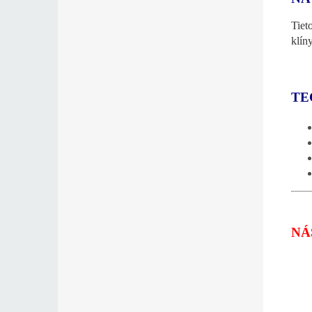
Tiet
klíny
TE
NÁ