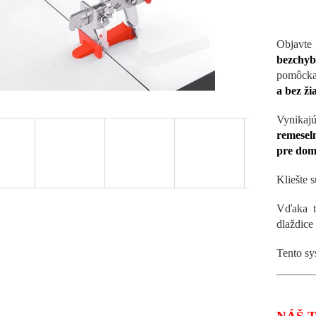
Objavt
bezchyb
pomôcka
a bez ž
Vynika
remeseln
pre domá
Kliešte 
Vďaka t
dlaždice
Tento s