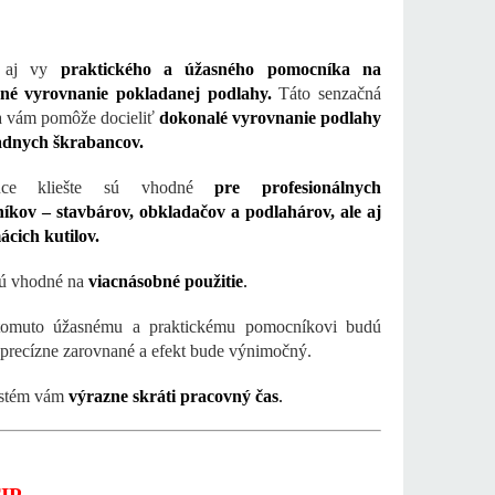
e aj vy
praktického a úžasného pomocníka na
né vyrovnanie pokladanej podlahy.
Táto senzačná
 vám pomôže docieliť
dokonalé vyrovnanie podlahy
iadnych škrabancov.
júce kliešte sú vhodné
pre profesionálnych
íkov – stavbárov, obkladačov a podlahárov, ale aj
cich kutilov.
sú vhodné na
viacnásobné použitie
.
omuto úžasnému a praktickému pomocníkovi budú
 precízne zarovnané a efekt bude výnimočný.
ystém vám
výrazne skráti pracovný čas
.