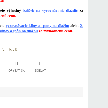
IP
dete výhodný
balíček na vyrovnávanie dlaždíc
za
enú cenu.
ete
vyrovnávacie kliny a spony na dlažbu
alebo
2-
klinov a spôn na dlažbu
za zvýhodnenú cenu.
informácie
OPÝTAŤ SA
ZDIEĽAŤ