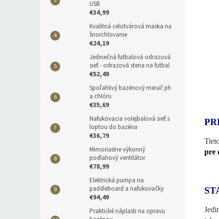
USB
€34,99
Kvalitná celotvárová maska na
šnorchlovanie
€24,19
Jedinečná futbalová odrazová
sieť - odrazová stena na futbal
€52,49
Spoľahlivý bazénový merač ph
a chlóru
€35,69
Nafukovacia volejbalová sieť s
PR
loptou do bazéna
€36,79
Tiet
Mimoriadne výkonný
pre 
podlahový ventilátor
€78,99
Elektrická pumpa na
paddleboard a nafukovačky
ST
€94,49
Jedi
Praktické náplasti na opravu