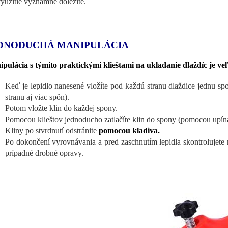
využitie významne dôležité.
DNODUCHÁ MANIPULÁCIA
pulácia s týmito praktickými klieštami na ukladanie dlaždíc je v
Keď je lepidlo nanesené vložíte pod každú stranu dlaždice jednu sp
stranu aj viac spôn).
Potom vložte klin do každej spony.
Pomocou klieštov jednoducho zatlačíte klin do spony (pomocou upína
Kliny po stvrdnutí odstránite
pomocou kladiva.
Po dokončení vyrovnávania a pred zaschnutím lepidla skontrolujete 
prípadné drobné opravy.