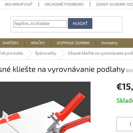
AKO NAKUPOVAŤ
OBCHODNÉ PODMIENKY
ZÁSADY OCHRANY OS
HĽADAŤ
DARČEKY
HRAČKY
DOPRAVA ZDARMA
Kontakty
ček pre kutila
Špárovačky
Úžasné kliešte na vyrovnávanie pod
né kliešte na vyrovnávanie podlahy
DS2
€15
Jednotk
Skla
cena: