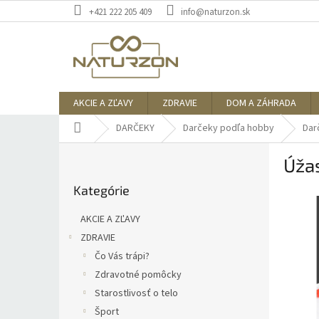
Prejsť
+421 222 205 409
info@naturzon.sk
na
obsah
AKCIE A ZĽAVY
ZDRAVIE
DOM A ZÁHRADA
Domov
DARČEKY
Darčeky podľa hobby
Dar
B
Úžas
o
Preskočiť
č
Kategórie
kategórie
n
ý
AKCIE A ZĽAVY
p
ZDRAVIE
a
Čo Vás trápi?
n
e
Zdravotné pomôcky
l
Starostlivosť o telo
Šport