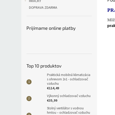
HRAČKY
DOPRAVA ZDARMA
PR
Môže
pra
Prijímame online platby
Top 10 produktov
Praktická mobilná klimatizácia
s ohrevom 2v1 - ochladzovač
vzduchu
€114,49
Výkonný ochladzovač vzduchu
€35,99
Stolný ventilátor s vodnou
hmlou – ochladzovač vzduchu