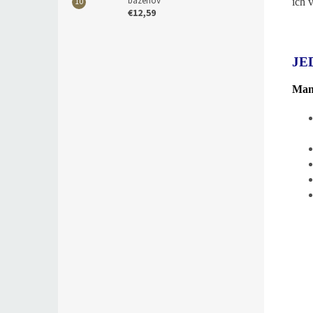
bazénov
ich 
€12,59
JE
Mani