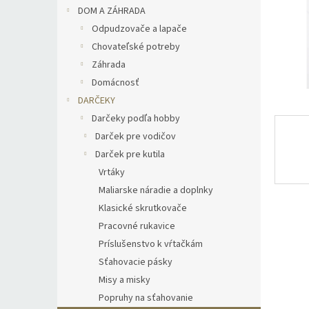
DOM A ZÁHRADA
Odpudzovače a lapače
Chovateľské potreby
Záhrada
Domácnosť
DARČEKY
Darčeky podľa hobby
Darček pre vodičov
Darček pre kutila
Vrtáky
Maliarske náradie a doplnky
Klasické skrutkovače
Pracovné rukavice
Príslušenstvo k vŕtačkám
Sťahovacie pásky
Misy a misky
Popruhy na sťahovanie