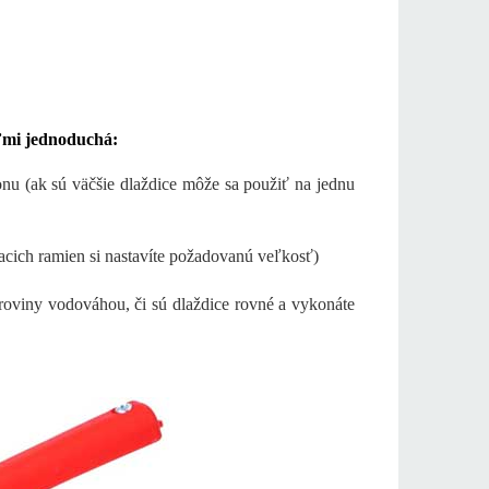
eľmi jednoduchá:
onu (ak sú väčšie dlaždice môže sa použiť na jednu
cich ramien si nastavíte požadovanú veľkosť)
roviny vodováhou, či sú dlaždice rovné a vykonáte