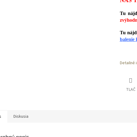
NÁŠ T
Tu náj
zvýhodn
Tu nájd
balenie 
Detailné 
TLAČ
s
Diskusia
robný popis