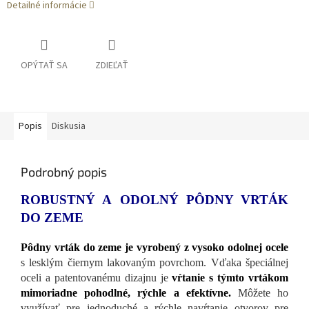
Detailné informácie
OPÝTAŤ SA
ZDIEĽAŤ
Popis
Diskusia
Podrobný popis
ROBUSTNÝ A ODOLNÝ PÔDNY VRTÁK
DO ZEME
Pôdny vrták do zeme je vyrobený z vysoko odolnej ocele
s lesklým čiernym lakovaným povrchom. Vďaka špeciálnej
oceli a patentovanému dizajnu je
vŕtanie s týmto vrtákom
mimoriadne pohodlné, rýchle a efektívne.
Môžete ho
využívať pre jednoduché a rýchle navŕtanie otvorov pre