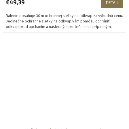
€49,39
DETAIL
Balenie obsahuje 30 m ochrannej sieťky na odkvap za výhodnú cenu.
Jedinečné ochranné sieťky na odkvap vám pomôžu ochrániť
odkvap pred upchaním a následným pretečením a prípadným...