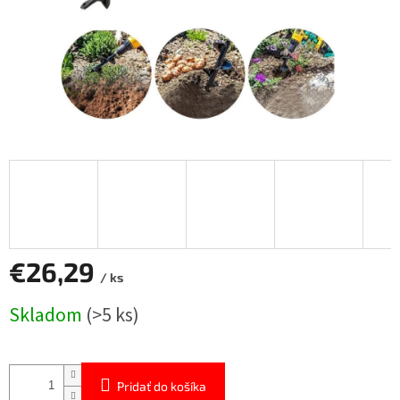
€26,29
/ ks
Jednotková
Skladom
(>5 ks)
cena:
Pridať do košíka