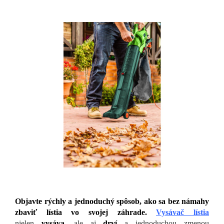
Objavte rýchly a jednoduchý spôsob, ako sa bez námahy
zbaviť lístia vo svojej záhrade.
Vysávač lístia
nielen
vysáva
,
ale aj
drví
a jednoduchou zmenou