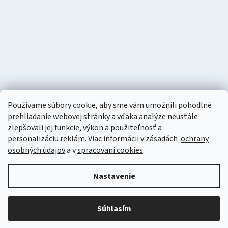
Používame súbory cookie, aby sme vám umožnili pohodlné
prehliadanie webovej stránky a vďaka analýze neustále
zlepšovali jej funkcie, výkon a použiteľnosť a
personalizáciu
reklám. Viac informácii v zásadách
ochrany
osobných údajov
a v
spracovaní cookies
.
Vytvoril Shoptet
Nastavenie
Copyright 2026
Naturzon
. Všetky práva vyhradené.
Upraviť
nastavenie cookies
Súhlasím