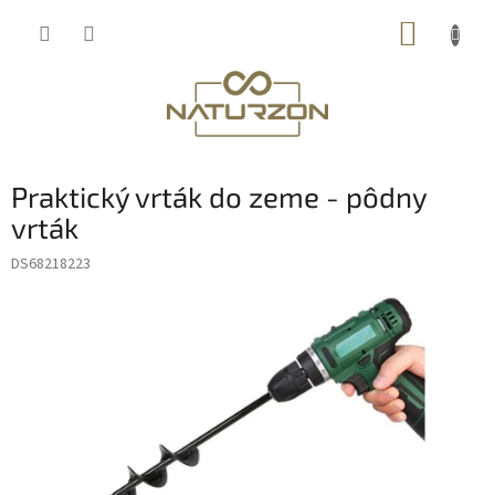
Prejsť
NÁKUP
na
obsah
KOŠÍK
Praktický vrták do zeme - pôdny
vrták
DS68218223