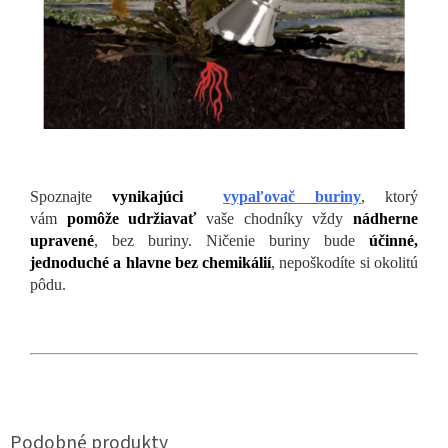
Spoznajte
vynikajúci
vypaľovač buriny
, ktorý
vám
pomôže udržiavať
vaše chodníky vždy
nádherne
upravené
, bez buriny. Ničenie buriny bude
účinné,
jednoduché a hlavne bez chemikálií
, nepoškodíte si okolitú
pôdu.