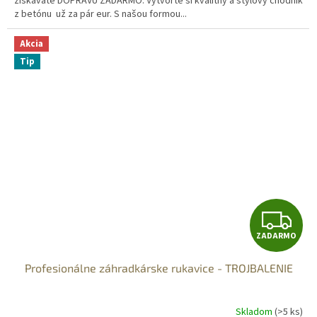
získavate DOPRAVU ZADARMO. Vytvorte si kvalitný a štýlový chodník
z betónu už za pár eur. S našou formou...
Akcia
Tip
Z
ZADARMO
A
Profesionálne záhradkárske rukavice - TROJBALENIE
D
A
Skladom
(>5 ks)