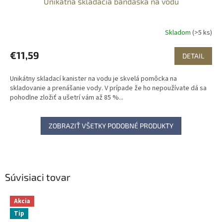
Unikátna skladacia bandaska na vodu
Skladom
(>5 ks)
€11,59
DETAIL
Unikátny skladací kanister na vodu je skvelá pomôcka na
skladovanie a prenášanie vody. V prípade že ho nepoužívate dá sa
pohodlne zložiť a ušetrí vám až 85 %...
ZOBRAZIŤ VŠETKY PODOBNÉ PRODUKTY
Súvisiaci tovar
Akcia
Tip