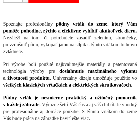
Spoznajte profesionálny
pôdny vrták do zeme, ktorý Vám
pomôže pohodlne, rýchlo a efektívne vyhĺbiť akúkoľvek dieru.
Nezáleží na tom, či potrebujete zasadiť zeleninu, stromčeky,
prevzdušniť pôdu, vykopať jamu na stĺpik s týmto vrtákom to hravo
zvládnete.
Pri výrobe boli použité najkvalitnejšie materiály a patentovaná
technológia výroby pre
dosiahnutie maximálneho výkonu
a životnosti produktu.
Univerzálny dizajn umožňuje použitie vo
všetkých klasických vŕtačkách a elektrických skrutkovačoch.
Pôdny vrták je nesmierne praktický a užitočný pomocník
v každej záhrade.
Výrazne šetrí Váš čas a aj váš chrbát. Je vhodný
pre profesionálne aj domáce použitie. S týmito vrtákom do zeme
Vás bude práca na záhradke baviť ešte viac.