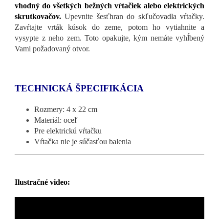
vhodný do všetkých bežných vŕtačiek alebo elektrických
skrutkovačov.
Upevnite šesťhran do skľučovadla vŕtačky.
Zavŕtajte vrták kúsok do zeme, potom ho vytiahnite a
vysypte z neho zem. Toto opakujte, kým nemáte vyhĺbený
Vami požadovaný otvor.
TECHNICKÁ ŠPECIFIKÁCIA
Rozmery: 4 x 22 cm
Materiál: oceľ
Pre elektrickú vŕtačku
Vŕtačka nie je súčasťou balenia
Ilustračné video: