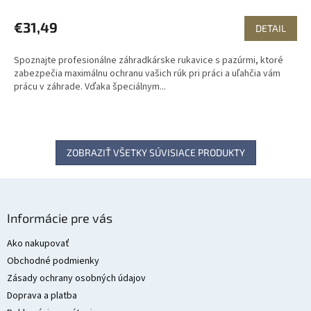
R
€31,49
DETAIL
M
Spoznajte profesionálne záhradkárske rukavice s pazúrmi, ktoré
O
zabezpečia maximálnu ochranu vašich rúk pri práci a uľahčia vám
prácu v záhrade. Vďaka špeciálnym...
ZOBRAZIŤ VŠETKY SÚVISIACE PRODUKTY
Z
á
Informácie pre vás
p
ä
Ako nakupovať
t
Obchodné podmienky
i
Zásady ochrany osobných údajov
e
Doprava a platba