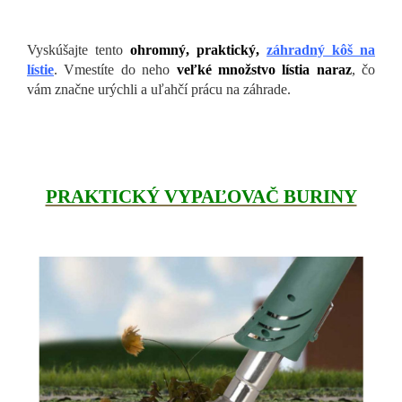
Vyskúšajte tento
ohromný, praktický,
záhradný kôš na
lístie
. Vmestíte do neho
veľké množstvo lístia naraz
, čo
vám značne urýchli a uľahčí prácu na záhrade.
PRAKTICKÝ VYPAĽOVAČ BURINY