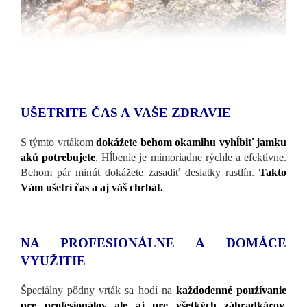
UŠETRITE ČAS A VAŠE ZDRAVIE
S týmto vrtákom
dokážete behom okamihu vyhĺbiť jamku
akú potrebujete
. Hĺbenie je mimoriadne rýchle a efektívne.
Behom pár minút dokážete zasadiť desiatky rastlín.
Takto
Vám ušetrí čas a aj váš chrbát.
NA PROFESIONÁLNE A DOMÁCE
VYUŽITIE
Špeciálny pôdny vrták sa hodí na
každodenné používanie
pre profesionálov ale aj pre všetkých záhradkárov.