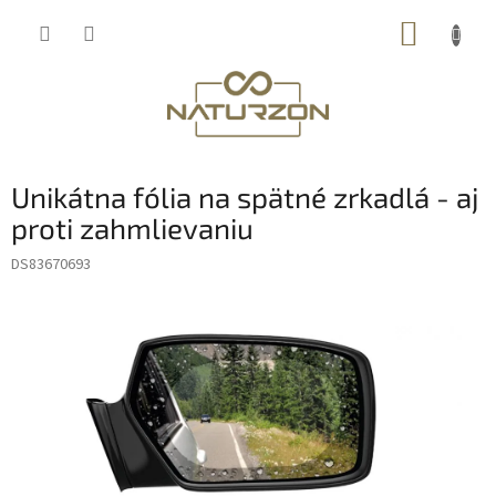
Prejsť
NÁKUP
na
obsah
KOŠÍK
Unikátna fólia na spätné zrkadlá - aj
proti zahmlievaniu
DS83670693