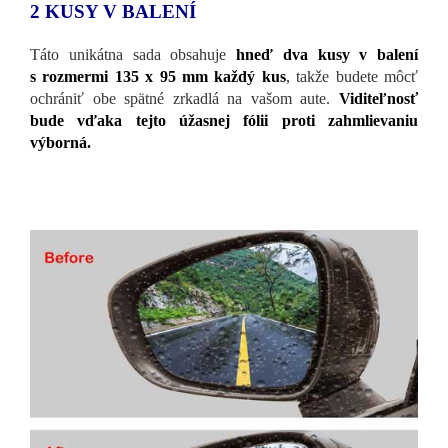
2 KUSY V BALENÍ
Táto unikátna sada obsahuje
hneď dva kusy v balení
s rozmermi 135 x 95 mm každý kus
, takže budete môcť
ochrániť obe spätné zrkadlá na vašom aute.
Viditeľnosť
bude vďaka tejto úžasnej fólii proti zahmlievaniu
výborná.