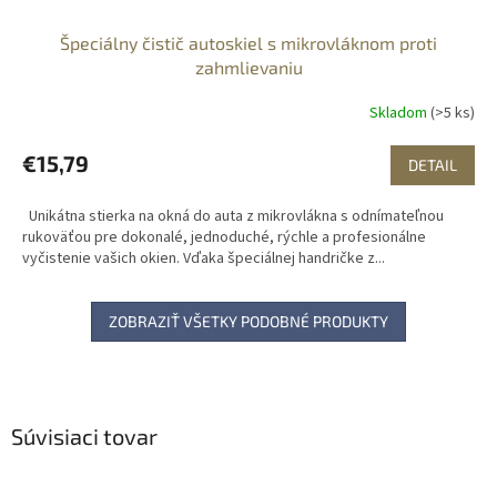
Špeciálny čistič autoskiel s mikrovláknom proti
zahmlievaniu
Skladom
(>5 ks)
€15,79
DETAIL
Unikátna stierka na okná do auta z mikrovlákna s odnímateľnou
rukoväťou pre dokonalé, jednoduché, rýchle a profesionálne
vyčistenie vašich okien. Vďaka špeciálnej handričke z...
ZOBRAZIŤ VŠETKY PODOBNÉ PRODUKTY
Súvisiaci tovar