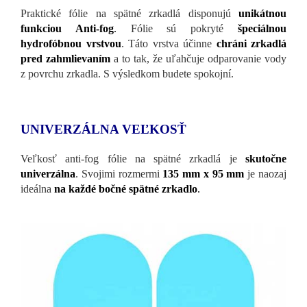
Praktické fólie na spätné zrkadlá disponujú
unikátnou
funkciou Anti-fog
.
Fólie sú pokryté
špeciálnou
hydrofóbnou vrstvou
. Táto vrstva účinne
chráni zrkadlá
pred zahmlievaním
a to tak, že uľahčuje odparovanie vody
z povrchu zrkadla. S výsledkom budete spokojní.
UNIVERZÁLNA VEĽKOSŤ
Veľkosť anti-fog fólie na spätné zrkadlá je
skutočne
univerzálna
. Svojimi rozmermi
135 mm x 95 mm
je naozaj
ideálna
na každé bočné spätné zrkadlo
.