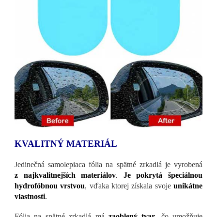
KVALITNÝ MATERIÁL
Jedinečná samolepiaca fólia na spätné zrkadlá je vyrobená
z najkvalitnejších materiálov
.
Je pokrytá špeciálnou
hydrofóbnou vrstvou
, vďaka ktorej získala svoje
unikátne
vlastnosti
.
Fólia na spätné zrkadlá má
zaoblený tvar
, čo umožňuje