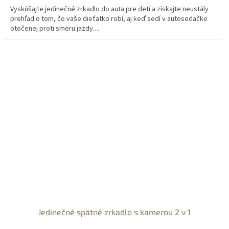
Vyskúšajte jedinečné zrkadlo do auta pre deti a získajte neustály
prehľad o tom, čo vaše dieťatko robí, aj keď sedí v autosedačke
otočenej proti smeru jazdy....
Jedinečné spätné zrkadlo s kamerou 2 v 1