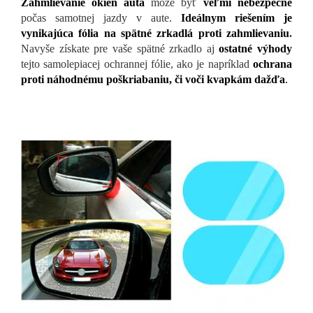
Zahmlievanie okien auta
môže byť
veľmi nebezpečné
počas samotnej jazdy v aute.
Ideálnym riešením je
vynikajúca fólia na spätné zrkadlá proti zahmlievaniu
.
Navyše získate pre vaše spätné zrkadlo aj
ostatné výhody
tejto samolepiacej ochrannej fólie, ako je napríklad
ochrana
proti náhodnému poškriabaniu, či voči kvapkám dažďa
.