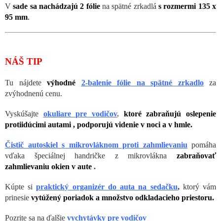
V
sade sa nachádzajú 2 fólie
na spätné zrkadlá
s rozmermi 135 x
95 mm
.
NÁŠ TIP
Tu nájdete
výhodné
2-balenie fólie na spätné zrkadlo
za
zvýhodnenú cenu.
Vyskúšajte
okuliare pre vodičov
,
ktoré
zabraňujú oslepenie
protiidúcimi autami ,
po
dporujú videnie v noci a v hmle.
Čistič autoskiel s mikrovláknom proti zahmlievaniu
pomáha
vďaka špeciálnej handričke z mikrovlákna
zabraňovať
zahmlievaniu okien v aute
.
Kúpte si
praktický
organizér do auta na sedačku
,
ktorý vám
prinesie
vytúžený poriadok a množstvo odkladacieho priestoru.
Pozrite sa na ďalšie
vychytávky pre vodičov