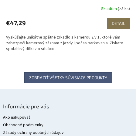
Skladom
(>5 ks)
€47,29
DETAIL
Vyskúšajte unikátne spätné zrkadlo s kamerou 2 v 1, ktoré vám
zabezpečí kamerový záznam z jazdy i počas parkovania. Získate
spoľahlivý dôkaz o situácii...
ZOBRAZIŤ VŠETKY SÚVISIACE PRODUKTY
Z
á
Informácie pre vás
p
ä
Ako nakupovať
t
Obchodné podmienky
i
Zásady ochrany osobných údajov