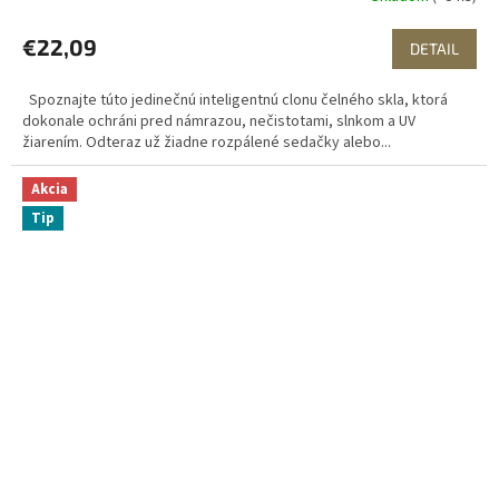
€22,09
DETAIL
Spoznajte túto jedinečnú inteligentnú clonu čelného skla, ktorá
dokonale ochráni pred námrazou, nečistotami, slnkom a UV
žiarením. Odteraz už žiadne rozpálené sedačky alebo...
Akcia
Tip