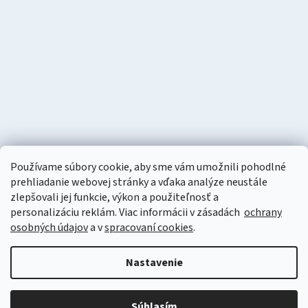
Používame súbory cookie, aby sme vám umožnili pohodlné
prehliadanie webovej stránky a vďaka analýze neustále
zlepšovali jej funkcie, výkon a použiteľnosť a
personalizáciu
reklám. Viac informácii v zásadách
ochrany
osobných údajov
a v
spracovaní cookies
.
Vytvoril Shoptet
Nastavenie
Copyright 2026
Naturzon
. Všetky práva vyhradené.
Upraviť
nastavenie cookies
Súhlasím