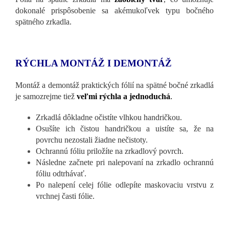
dokonalé prispôsobenie sa akémukoľvek typu bočného
spätného zrkadla.
RÝCHLA MONTÁŽ I DEMONTÁŽ
Montáž a demontáž praktických fólií na spätné bočné zrkadlá
je samozrejme tiež
veľmi rýchla a jednoduchá
.
Zrkadlá dôkladne očistíte vlhkou handričkou.
Osušíte ich čistou handričkou a uistíte sa, že na
povrchu nezostali žiadne nečistoty.
Ochrannú fóliu priložíte na zrkadlový povrch.
Následne začnete pri nalepovaní na zrkadlo ochrannú
fóliu odtrhávať.
Po nalepení celej fólie odlepíte maskovaciu vrstvu z
vrchnej časti fólie.