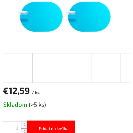
€12,59
/ ks
Jednotková
Skladom
(>5 ks)
cena:
Pridať do košíka