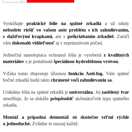
Vyskúšajte
praktické fólie na spätné zrkadlá
a už nikdy
nebudete riešiť vo vašom aute problém s ich zahmlievaním,
s dažďovými kvapkami,
ani s
poškriabaním zrkadiel
.
Zaručí
vám
dokonalú viditeľnosť
aj v nepriaznivom počasí.
Jedinečná samolepiaca ochranná fólia je vyrobená
z kvalitných
materiálov
a je potiahnutá
špeciálnou hydrofóbnou vrstvou
.
Vďaka tomu disponuje úžasnou
funkciu Anti-fog.
Vaše spätné
bočné zrkadlá budú takto
chránené voči zahmlievaniu sa
.
Unikátna fólia na spätné zrkadlá je
univerzálna
. Jej
zaoblený tvar
umožňuje, že sa dokáže
prispôsobiť
akémukoľvek typu spätného
zrkadla.
Montáž a prípadná demontáž sú skutočne veľmi rýchle
a jednoduché.
Zvládne to naozaj každý.