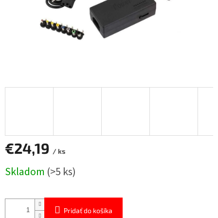
€24,19
/ ks
Jednotková
Skladom
(>5 ks)
cena:
Pridať do košíka