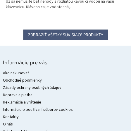
Už sa nemusíte báť nehody s rozliatou kávou či vodou na vašu
klávesnicu. Klávesnica je vodotesná,...
ZOBRAZIŤ VŠETKY SÚVISIACE PRODUKTY
Z
á
Informácie pre vás
p
ä
Ako nakupovať
t
Obchodné podmienky
i
Zásady ochrany osobných údajov
e
Doprava a platba
Reklamácia a vrátenie
Informácie o používaní súborov cookies
Kontakty
O nás