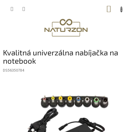
Prejsť
NÁKUP
na
obsah
KOŠÍK
Kvalitná univerzálna nabíjačka na
notebook
DS56350784