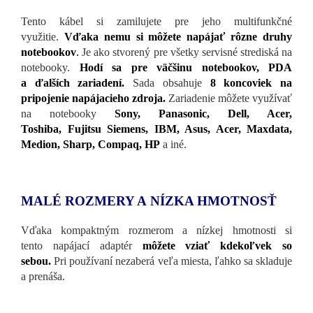
Tento kábel si zamilujete pre jeho multifunkčné
využitie.
Vďaka nemu si môžete napájať rôzne druhy
notebookov
.
Je ako stvorený pre všetky servisné strediská na
notebooky.
Hodí sa pre väčšinu notebookov, PDA
a ďalších zariadení.
Sada obsahuje
8 koncoviek na
pripojenie napájacieho zdroja.
Zariadenie môžete využívať
na notebooky
Sony, Panasonic, Dell, Acer,
Toshiba, Fujitsu Siemens, IBM, Asus, Acer, Maxdata,
Medion, Sharp, Compaq, HP
a iné.
MALÉ ROZMERY A NÍZKA HMOTNOSŤ
Vďaka kompaktným rozmerom a nízkej hmotnosti si
tento napájací adaptér
môžete vziať kdekoľvek so
sebou.
Pri používaní nezaberá veľa miesta, ľahko sa skladuje
a prenáša.