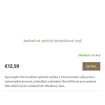
Jedinečná optická bezdrôtová myš
Skladom
(>5 ks)
€12,59
DETAIL
Spoznajte túto kvalitnú optickú myšku s ktorou bude vaša práca
mimoriadne presná, pohodlná a detailná. Bezdrôtové prevedenie
Vám uľahčí prácu kdekoľvek. Moderný slim...