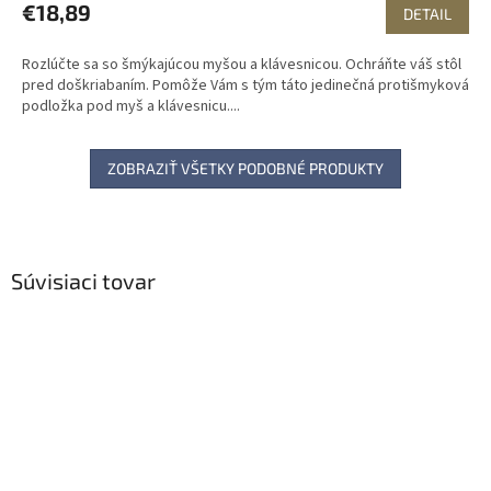
€18,89
DETAIL
Rozlúčte sa so šmýkajúcou myšou a klávesnicou. Ochráňte váš stôl
pred doškriabaním. Pomôže Vám s tým táto jedinečná protišmyková
podložka pod myš a klávesnicu....
ZOBRAZIŤ VŠETKY PODOBNÉ PRODUKTY
Súvisiaci tovar