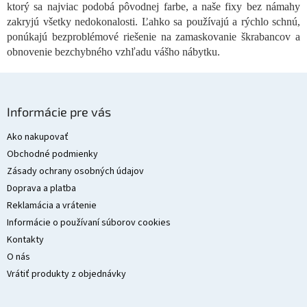
y
ktorý sa najviac podobá pôvodnej farbe, a naše fixy bez námahy
v
zakryjú všetky nedokonalosti. Ľahko sa používajú a rýchlo schnú,
ý
ponúkajú bezproblémové riešenie na zamaskovanie škrabancov a
p
obnovenie bezchybného vzhľadu vášho nábytku.
i
s
u
Z
á
Informácie pre vás
p
ä
Ako nakupovať
t
Obchodné podmienky
i
Zásady ochrany osobných údajov
e
Doprava a platba
Reklamácia a vrátenie
Informácie o používaní súborov cookies
Kontakty
O nás
Vrátiť produkty z objednávky