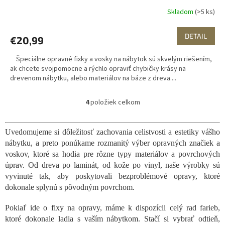
Skladom
(>5 ks)
DETAIL
€20,99
Špeciálne opravné fixky a vosky na nábytok sú skvelým riešením,
ak chcete svojpomocne a rýchlo opraviť chybičky krásy na
drevenom nábytku, alebo materiálov na báze z dreva....
4
položiek celkom
O
v
l
Uvedomujeme si dôležitosť zachovania celistvosti a estetiky vášho
á
nábytku, a preto ponúkame rozmanitý výber opravných značiek a
d
a
voskov, ktoré sa hodia pre rôzne typy materiálov a povrchových
c
úprav. Od dreva po laminát, od kože po vinyl, naše výrobky sú
i
vyvinuté tak, aby poskytovali bezproblémové opravy, ktoré
e
dokonale splynú s pôvodným povrchom.
p
r
Pokiaľ ide o fixy na opravy, máme k dispozícii celý rad farieb,
v
ktoré dokonale ladia s vaším nábytkom. Stačí si vybrať odtieň,
k