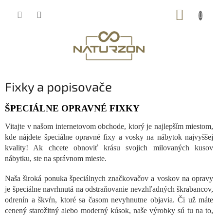
Prejsť
NÁKUP
na
obsah
KOŠÍK
Fixky a popisovače
ŠPECIÁLNE OPRAVNÉ FIXKY
Vitajte v našom internetovom obchode, ktorý je najlepším miestom,
kde nájdete špeciálne opravné fixy a vosky na nábytok najvyššej
kvality! Ak chcete obnoviť krásu svojich milovaných kusov
nábytku, ste na správnom mieste.
Naša široká ponuka špeciálnych značkovačov a voskov na opravy
je špeciálne navrhnutá na odstraňovanie nevzhľadných škrabancov,
odrenín a škvŕn, ktoré sa časom nevyhnutne objavia. Či už máte
cenený starožitný alebo moderný kúsok, naše výrobky sú tu na to,