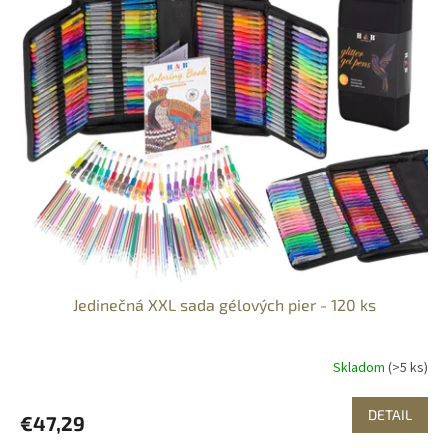
Jedinečná XXL sada gélových pier - 120 ks
Skladom
(>5 ks)
DETAIL
€47,29