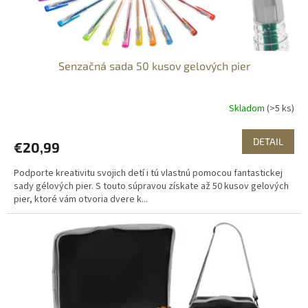
t
o
v
Senzačná sada 50 kusov gelových pier
Skladom
(>5 ks)
DETAIL
€20,99
Podporte kreativitu svojich detí i tú vlastnú pomocou fantastickej
sady gélových pier. S touto súpravou získate až 50 kusov gelových
pier, ktoré vám otvoria dvere k...