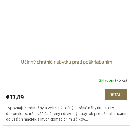
Účinný chránič nábytku pred poškriabaním
Skladom
(>5 ks)
DETAIL
€17,89
Spoznajte jedinečný a veľmi užitočný chránič nábytku, ktorý
dokonalo ochráni váš čalúnený i drevený nábytok pred škrabancami
od vašich mačiek a iných domácich miláčikov....