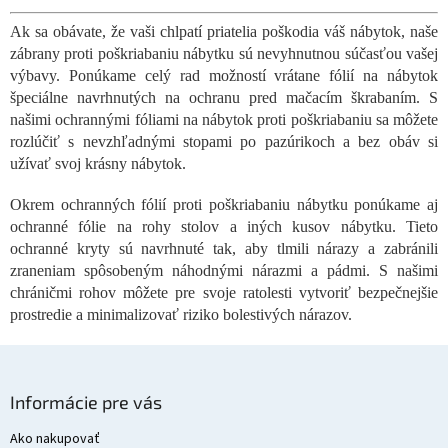
v
l
Ak sa obávate, že vaši chlpatí priatelia poškodia váš nábytok, naše
á
zábrany proti poškriabaniu nábytku sú nevyhnutnou súčasťou vašej
d
a
výbavy. Ponúkame celý rad možností vrátane fólií na nábytok
c
špeciálne navrhnutých na ochranu pred mačacím škrabaním. S
i
našimi ochrannými fóliami na nábytok proti poškriabaniu sa môžete
e
rozlúčiť s nevzhľadnými stopami po pazúrikoch a bez obáv si
p
užívať svoj krásny nábytok.
r
v
Okrem ochranných fólií proti poškriabaniu nábytku ponúkame aj
k
y
ochranné fólie na rohy stolov a iných kusov nábytku. Tieto
v
ochranné kryty sú navrhnuté tak, aby tlmili nárazy a zabránili
ý
zraneniam spôsobeným náhodnými nárazmi a pádmi. S našimi
p
chráničmi rohov môžete pre svoje ratolesti vytvoriť bezpečnejšie
i
prostredie a minimalizovať riziko bolestivých nárazov.
s
u
Z
á
Informácie pre vás
p
ä
Ako nakupovať