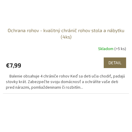
Ochrana rohov - kvalitný chránič rohov stola a nábytku
(4ks)
Skladom
(>5 ks)
DETAIL
€7,99
Balenie obsahuje 4 chrániče rohov Keď sa deti učia chodiť, padajú
stovky krát. Zabezpečte svoju domácnosť a ochráňte vaše deti
pred nárazmi, pomliaždeninami či rozbitím...