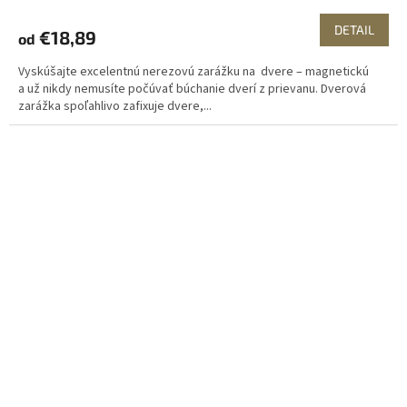
DETAIL
€18,89
od
Vyskúšajte excelentnú nerezovú zarážku na dvere – magnetickú
a už nikdy nemusíte počúvať búchanie dverí z prievanu. Dverová
zarážka spoľahlivo zafixuje dvere,...