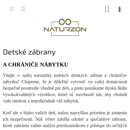
Prejsť
NÁKUP
na
obsah
KOŠÍK
Detské zábrany
A CHRÁNIČE NÁBYTKU
Vitajte v našej rozsiahlej kolekcii detských zábran a chráničov
nábytku! Chápeme, že je dôležité vytvoriť vo vašej domácnosti
bezpečné prostredie vhodné pre deti, a preto ponúkame širokú škálu
vysokokvalitných výrobkov, ktoré sú navrhnuté tak, aby chránili
vaše ratolesti a nepoškriabali váš nábytok.
Keď ide o blaho vašich detí, našou najvyššou prioritou je zaistenie
ich bezpečnosti. Náš výber zahŕňa odolné a spoľahlivé zábrany,
ktoré zabránia vašim malým prieskumníkom v prístupe do určitých