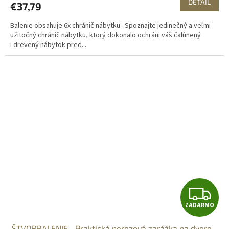
DETAIL
€37,79
Balenie obsahuje 6x chránič nábytku Spoznajte jedinečný a veľmi
užitočný chránič nábytku, ktorý dokonalo ochráni váš čalúnený
i drevený nábytok pred...
Z
ZADARMO
A
ŠTVORBALENIE - Praktická nerezová zarážka na dvere -