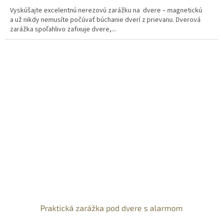
Vyskúšajte excelentnú nerezovú zarážku na dvere – magnetickú
a už nikdy nemusíte počúvať búchanie dverí z prievanu. Dverová
zarážka spoľahlivo zafixuje dvere,...
Praktická zarážka pod dvere s alarmom