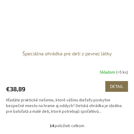
Špeciálna ohrádka pre deti z pevnej látky
Skladom
(>5 ks)
DETAIL
€38,89
Hľadáte praktické riešenie, ktoré vášmu dieťaťu poskytne
bezpečné miesto na hranie aj oddych? Detská ohrádka je ideálna
pre batoľatá a malé deti, ktoré potrebujú spoľahlivú...
14
položiek celkom
O