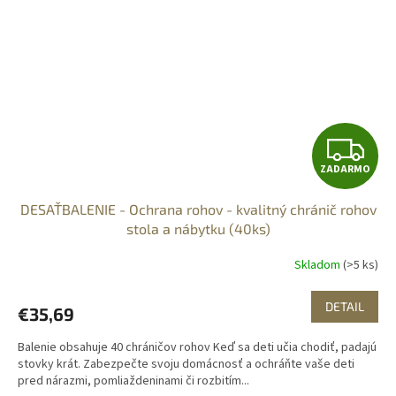
Z
ZADARMO
A
DESAŤBALENIE - Ochrana rohov - kvalitný chránič rohov
D
stola a nábytku (40ks)
A
Skladom
(>5 ks)
R
DETAIL
€35,69
M
Balenie obsahuje 40 chráničov rohov Keď sa deti učia chodiť, padajú
O
stovky krát. Zabezpečte svoju domácnosť a ochráňte vaše deti
pred nárazmi, pomliaždeninami či rozbitím...