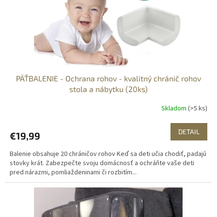
d
u
k
t
o
v
PÄŤBALENIE - Ochrana rohov - kvalitný chránič rohov
stola a nábytku (20ks)
Skladom
(>5 ks)
DETAIL
€19,99
Balenie obsahuje 20 chráničov rohov Keď sa deti učia chodiť, padajú
stovky krát. Zabezpečte svoju domácnosť a ochráňte vaše deti
pred nárazmi, pomliaždeninami či rozbitím...