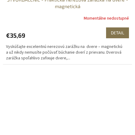
D
magnetická
A
Momentálne nedostupné
R
DETAIL
€35,69
M
Vyskúšajte excelentnú nerezovú zarážku na dvere – magnetickú
O
a už nikdy nemusíte počúvať búchanie dverí z prievanu. Dverová
zarážka spoľahlivo zafixuje dvere,...