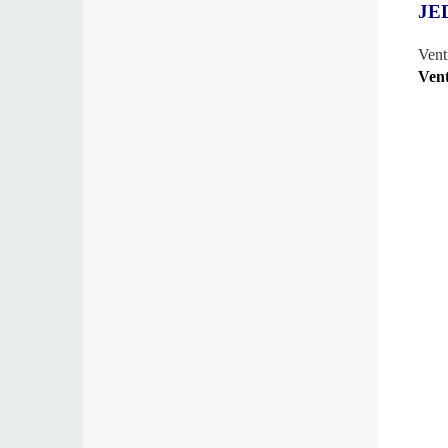
JE
Vent
Vent