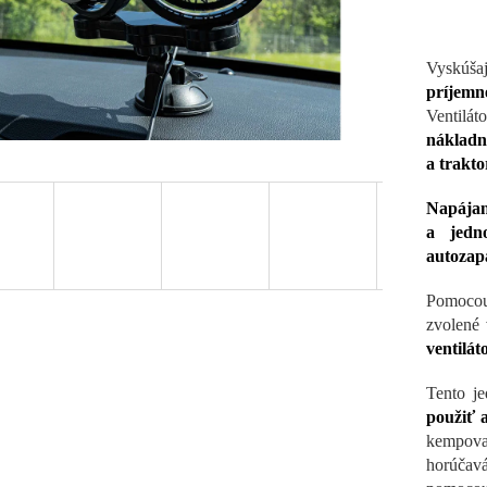
Vyskúšaj
príjemn
Ventilá
nákladn
a trakt
Napája
a jedn
autozap
Pomoco
zvolené 
ventilát
Tento je
použiť 
kempovač
horúčav