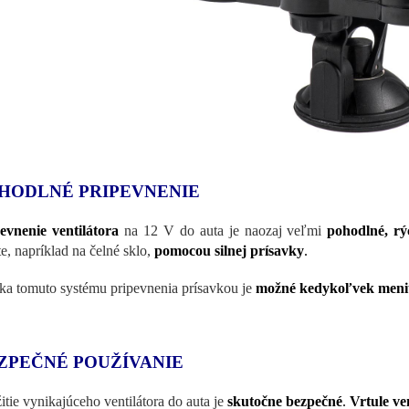
HODLNÉ PRIPEVNENIE
evnenie ventilátora
na 12 V do auta je naozaj veľmi
pohodlné, rý
te, napríklad na čelné sklo,
pomocou silnej prísavky
.
a tomuto systému pripevnenia prísavkou je
možné kedykoľvek meniť 
ZPEČNÉ POUŽÍVANIE
itie vynikajúceho ventilátora do auta je
skutočne bezpečné
.
Vrtule ve