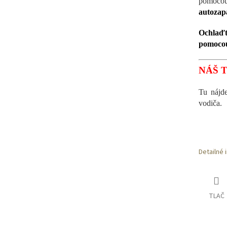
pomo
autozap
Ochlaďt
pomocou 
NÁŠ T
Tu nájd
vodiča.
Detailné 
TLAČ