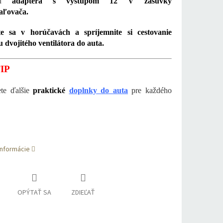
cou
adaptéra s výstupom 12 V zásuvky
aľovača.
e sa v horúčavách a spríjemnite si cestovanie
dvojitého ventilátora do auta.
IP
ete ďalšie
praktické
doplnky do auta
pre každého
informácie
OPÝTAŤ SA
ZDIEĽAŤ