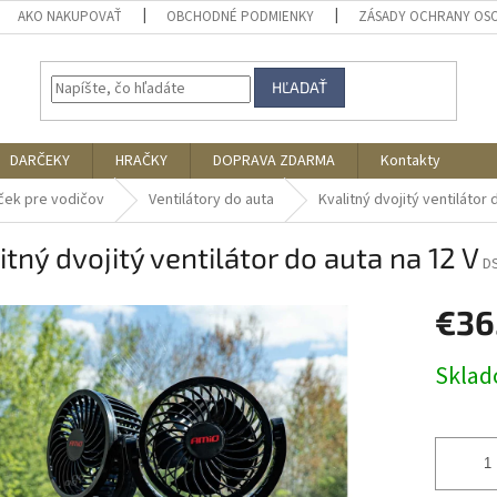
AKO NAKUPOVAŤ
OBCHODNÉ PODMIENKY
ZÁSADY OCHRANY OS
HĽADAŤ
DARČEKY
HRAČKY
DOPRAVA ZDARMA
Kontakty
ček pre vodičov
Ventilátory do auta
Kvalitný dvojitý ventilátor 
itný dvojitý ventilátor do auta na 12 V
D
€36
Jednotk
Skla
cena: