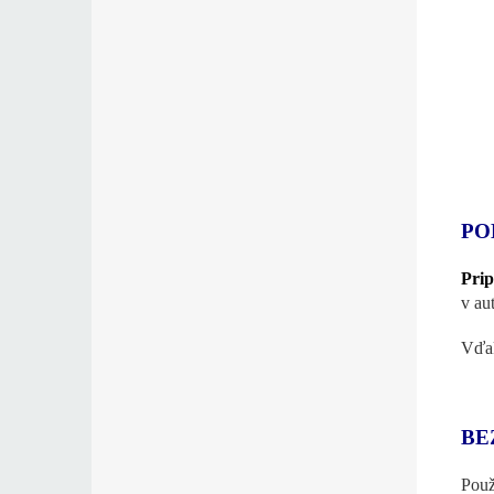
PO
Prip
v au
Vďak
BE
Použ