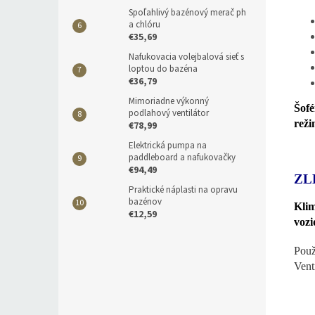
Spoľahlivý bazénový merač ph
a chlóru
€35,69
Nafukovacia volejbalová sieť s
loptou do bazéna
€36,79
Mimoriadne výkonný
Šofé
podlahový ventilátor
reži
€78,99
Elektrická pumpa na
paddleboard a nafukovačky
€94,49
ZL
Praktické náplasti na opravu
bazénov
Klim
€12,59
vozi
Použ
Vent