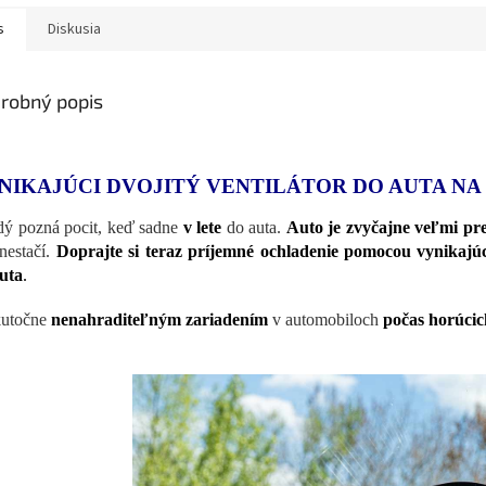
s
Diskusia
robný popis
NIKAJÚCI DVOJITÝ VENTILÁTOR DO AUTA NA 
ý pozná pocit, keď sadne
v lete
do auta.
Auto je zvyčajne veľmi pre
 nestačí.
Doprajte si teraz príjemné ochladenie pomocou vynikajú
uta
.
kutočne
nenahraditeľným zariadením
v automobiloch
počas horúcic