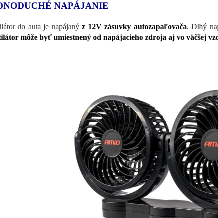
DNODUCHÉ NAPÁJANIE
ilátor do auta je napájaný
z 12V zásuvky autozapaľovača
.
Dlhý nap
ilátor môže byť umiestnený od napájacieho zdroja aj vo väčšej vzd