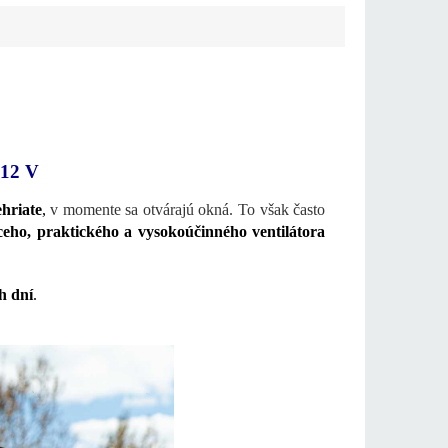
12 V
hriate
,
v momente sa otvárajú okná. To však často
ceho, praktického a vysokoúčinného ventilátora
h dní
.