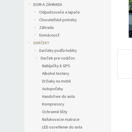
DOM A ZÁHRADA
Odpudzovače a lapače
Chovateľské potreby
Záhrada
Domácnosť
DARČEKY
Darčeky podľa hobby
Darček pre vodičov
Nabíjačky k GPS
Alkohol testery
Držiaky na mobil
Autopoťahy
Handsfree do auta
Kompresory
Ochranné lišty
Nafukovacie matrace
LED osvetlenie do auta