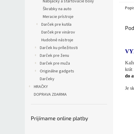
Nabíjačky a štartovacie boxy
Popi
Škrabky na auto
Meracie prístroje
Darček pre kutila
Pod
Darček pre vinárov
Hudobné nástroje
Darček ku príležitosti
VY
Darček pre ženu
Každ
Darček pre muža
krát
Originálne gadgets
do a
Darčeky
HRAČKY
Je s
DOPRAVA ZDARMA
Prijímame online platby