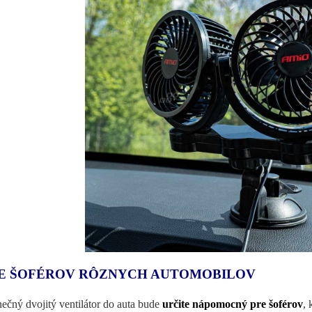
E ŠOFÉROV RÔZNYCH AUTOMOBILOV
nečný dvojitý ventilátor do auta bude
určite nápomocný pre šoférov
, 