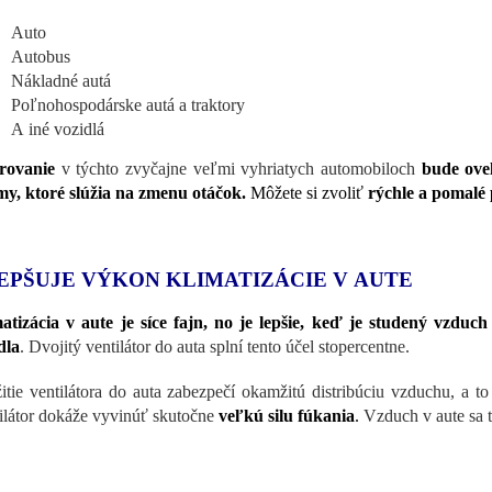
Auto
Autobus
Nákladné autá
Poľnohospodárske autá a traktory
A iné vozidlá
rovanie
v týchto zvyčajne veľmi vyhriatych automobiloch
bude ove
my, ktoré slúžia na zmenu otáčok.
Môžete si zvoliť
rýchle a pomalé
EPŠUJE VÝKON KLIMATIZÁCIE V AUTE
atizácia v aute je síce fajn, no je lepšie, keď je studený vzdu
dla
. Dvojitý ventilátor do auta splní tento účel stopercentne.
itie ventilátora do auta zabezpečí okamžitú distribúciu vzduchu, a 
ilátor dokáže vyvinúť skutočne
veľkú silu fúkania
.
Vzduch v aute sa t