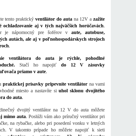
te tento praktický
ventilátor do auta
na 12V a
zažite
é ochladzovanie aj v tých najväčších horúčavách
.
tor je nápomocný pre šoférov v
aute, autobuse,
ých autách, ale aj v poľnohospodárskych strojoch
oroch
.
nie ventilátora do auta je rýchle, pohodlné
oduché.
Stačí ho napojiť
do 12 V zásuvky
aľovača priamo v aute
.
u
praktickej prísavky pripevníte ventilátor
na vami
vhodné miesto a nastavíte si
uhol sklonu dvojitého
ora do auta
.
dinečný dvojitý ventilátor na 12 V do auta môžete
aj mimo auta
.
Poslúži vám ako príručný ventilátor pri
ke, na rybačke, alebo pri posedení vonku v letných
ách. V takomto prípade ho môžete napojiť k sieti