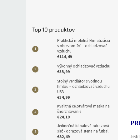
Top 10 produktov
Praktická mobilná klimatizácia
s ohrevom 2v1 - ochladzovač
vzduchu
€114,49
Výkonný ochladzovač vzduchu
€35,99
Stolný ventilátor s vodnou
hmlou – ochladzovač vzduchu
USB
€34,99
Kvalitná celotvárová maska na
šnorchlovanie
€24,19
PR
Jedinečná futbalová odrazová
sieť - odrazová stena na futbal
Jedi
€52,49