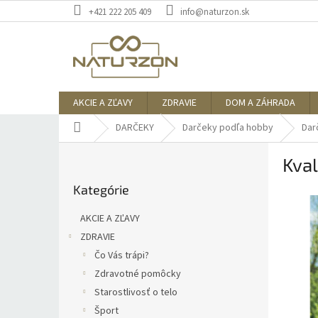
Prejsť
+421 222 205 409
info@naturzon.sk
na
obsah
AKCIE A ZĽAVY
ZDRAVIE
DOM A ZÁHRADA
Domov
DARČEKY
Darčeky podľa hobby
Dar
B
Kval
o
Preskočiť
č
Kategórie
kategórie
n
ý
AKCIE A ZĽAVY
p
ZDRAVIE
a
Čo Vás trápi?
n
e
Zdravotné pomôcky
l
Starostlivosť o telo
Šport