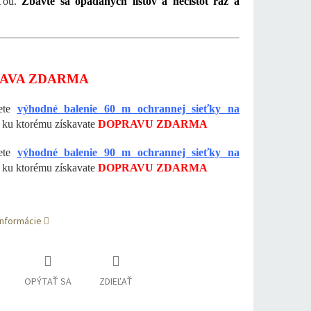
sťou.
Zbavte sa opadaných listov a nečistôt raz a
AVA ZDARMA
dete
výhodné balenie 60 m ochrannej sieťky na
ku ktorému získavate
DOPRAVU ZDARMA
dete
výhodné balenie 90 m ochrannej sieťky na
ku ktorému získavate
DOPRAVU ZDARMA
informácie
OPÝTAŤ SA
ZDIEĽAŤ