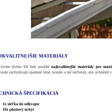
JKVALITNEJŠIE MATERIÁLY
výrobe týchto líšt boli použité
najkvalitnejšie materiály pre max
nale zachytávajú opadané lístie, konáre a iné nečistoty, aby ochránili
CHNICKÁ ŠPECIFIKÁCIA
1x sieťka do odkvapu
10x plastový úchyt