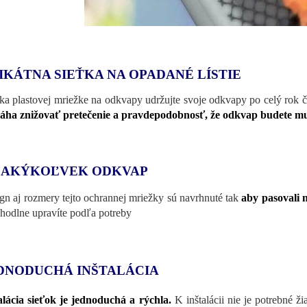
IKÁTNA SIEŤKA NA OPADANÉ LÍSTIE
a plastovej mriežke na odkvapy udržujte svoje odkvapy po celý rok čis
ha znižovať pretečenie a pravdepodobnosť, že odkvap budete mus
 AKÝKOĽVEK ODKVAP
gn aj rozmery tejto ochrannej mriežky sú navrhnuté tak
aby pasovali 
ohodlne upravíte podľa potreby
DNODUCHÁ INŠTALÁCIA
alácia sieťok je jednoduchá a rýchla.
K inštalácii nie je potrebné ži