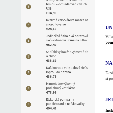
Stolný ventilátor s vodnou
hmlou – ochladzovač vzduchu
USB
€34,99
Kvalitná celotvárová maska na
šnorchlovanie
UN
€24,19
Jedinečná futbalová odrazová
Vďak
sieť - odrazová stena na futbal
pomá
€52,49
Spoľahlivý bazénový merač ph
a chlóru
€35,69
NA
Nafukovacia volejbalová sieť s
loptou do bazéna
Desi
€36,79
si p
Mimoriadne výkonný
podlahový ventilátor
€78,99
JE
Elektrická pumpa na
paddleboard a nafukovačky
€94,49
Inšt