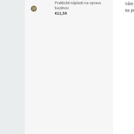
Praktické náplasti na opravu
vám 
bazénov
na p
€12,59