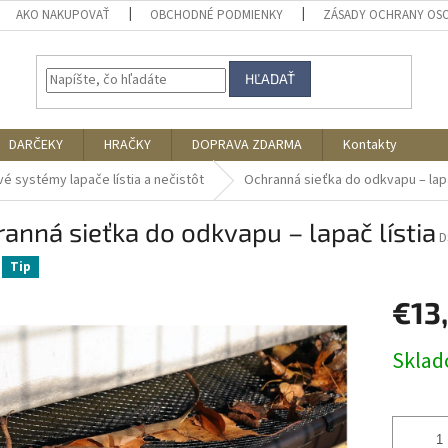
AKO NAKUPOVAŤ
OBCHODNÉ PODMIENKY
ZÁSADY OCHRANY OS
HĽADAŤ
DARČEKY
HRAČKY
DOPRAVA ZDARMA
Kontakty
 systémy lapače lístia a nečistôt
Ochranná sieťka do odkvapu – lapa
anná sieťka do odkvapu – lapač lístia
D
Tip
€13
Jednotk
Skla
cena: