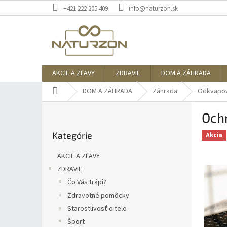
Prejsť
+421 222 205 409
info@naturzon.sk
na
obsah
AKCIE A ZĽAVY
ZDRAVIE
DOM A ZÁHRADA
Domov
DOM A ZÁHRADA
Záhrada
Odkvapové
B
Ochr
o
Preskočiť
č
Kategórie
kategórie
Akcia
n
ý
AKCIE A ZĽAVY
p
ZDRAVIE
a
Čo Vás trápi?
n
e
Zdravotné pomôcky
l
Starostlivosť o telo
Šport