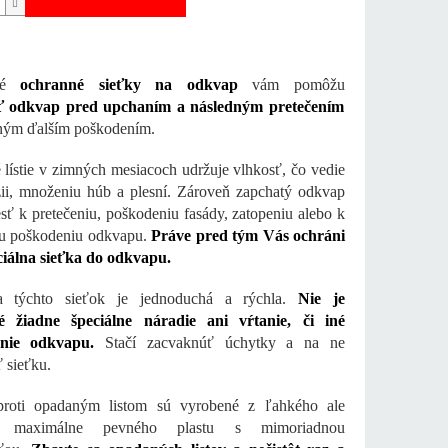
čné
ochranné sieťky na odkvap
vám pomôžu
ť odkvap pred upchaním a následným pretečením
ným ďalším poškodením.
lístie v zimných mesiacoch udržuje vlhkosť, čo vedie
ii, množeniu húb a plesní. Zároveň zapchatý odkvap
sť k pretečeniu, poškodeniu fasády, zatopeniu alebo k
mu poškodeniu odkvapu.
Práve pred tým Vás ochráni
ciálna sieťka do odkvapu.
cia týchto sieťok je jednoduchá a rýchla.
Nie je
é žiadne špeciálne náradie ani vŕtanie, či iné
nie odkvapu.
Stačí zacvaknúť úchytky a na ne
ť sieťku.
proti opadaným listom sú vyrobené z ľahkého ale
ň maximálne pevného plastu s mimoriadnou