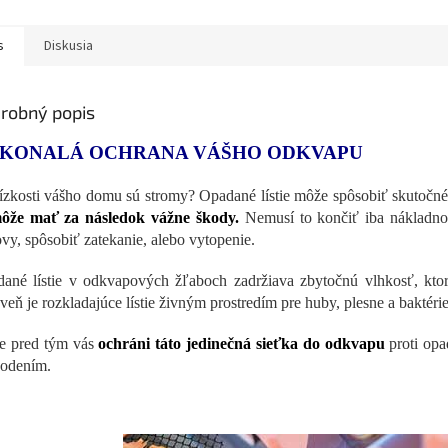
s
Diskusia
robný popis
KONALÁ OCHRANA VÁŠHO ODKVAPU
ízkosti vášho domu sú stromy? Opadané lístie môže spôsobiť skutočn
ôže mať za následok vážne škody.
Nemusí to končiť iba nákladn
vy, spôsobiť zatekanie, alebo vytopenie.
ané lístie v odkvapových žľaboch zadržiava zbytočnú vlhkosť, kt
veň je rozkladajúce lístie živným prostredím pre huby, plesne a baktérie
e pred tým vás
ochráni táto jedinečná sieťka do odkvapu
proti opa
odením.