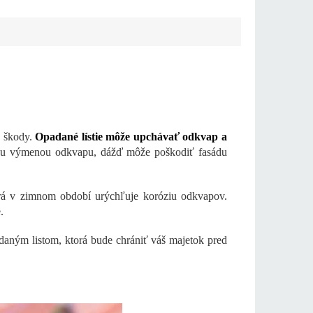
é škody.
Opadané lístie môže upchávať odkvap a
ou výmenou odkvapu, dážď môže poškodiť fasádu
orá v zimnom období urýchľuje koróziu odkvapov.
.
daným listom, ktorá bude chrániť váš majetok pred