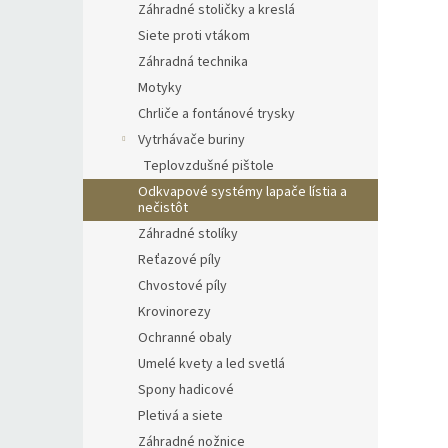
Záhradné stoličky a kreslá
Siete proti vtákom
Záhradná technika
Motyky
Chrliče a fontánové trysky
Vytrhávače buriny
Teplovzdušné pištole
Odkvapové systémy lapače lístia a
nečistôt
Záhradné stolíky
Reťazové píly
Chvostové píly
Krovinorezy
Ochranné obaly
Umelé kvety a led svetlá
Spony hadicové
Pletivá a siete
Záhradné nožnice