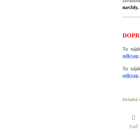
životno
navždy.
DOPR
Tu náj
odkvap
,
Tu náj
odkvap
,
Detailné 
TLAČ