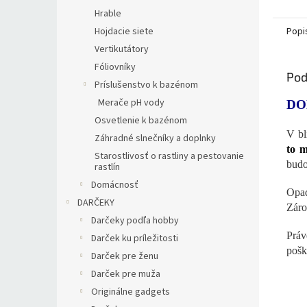
Hrable
Hojdacie siete
Popi
Vertikutátory
Fóliovníky
Pod
Príslušenstvo k bazénom
Merače pH vody
DO
Osvetlenie k bazénom
V bl
Záhradné slnečníky a doplnky
to m
Starostlivosť o rastliny a pestovanie
budo
rastlín
Domácnosť
Opad
DARČEKY
Záro
Darčeky podľa hobby
Práv
Darček ku príležitosti
pošk
Darček pre ženu
Darček pre muža
Originálne gadgets