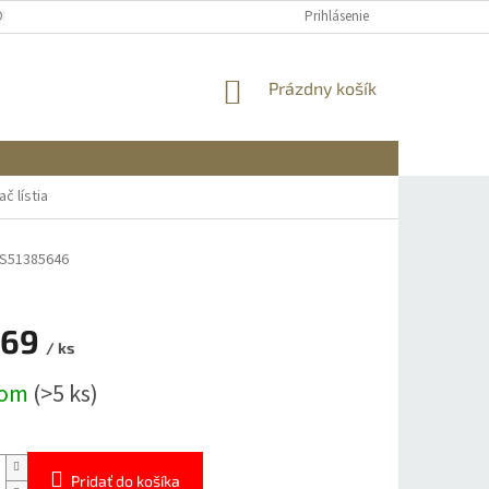
OBNÝCH ÚDAJOV
DOPRAVA A PLATBA
REKLAMÁCIA A VRÁTENIE
Prihlásenie
NÁKUPNÝ
Prázdny košík
KOŠÍK
č lístia
S51385646
,69
/ ks
ová
dom
(>5 ks)
Pridať do košíka