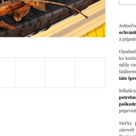
Jedine
ochráni
a prípad
Opadané 
ku koróz
môže vie
fatálne
táto špe
Inštalá
potrebn
poškode
pripevni
Sieťky 
zárove