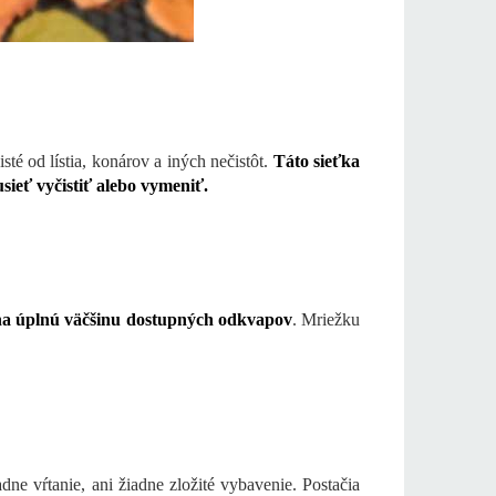
té od lístia, konárov a iných nečistôt.
Táto sieťka
ieť vyčistiť alebo vymeniť.
na úplnú väčšinu dostupných odkvapov
. Mriežku
adne vŕtanie, ani žiadne zložité vybavenie. Postačia