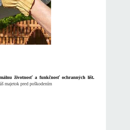
imálnu životnosť a funkčnosť ochranných líšt.
 váš majetok pred poškodením