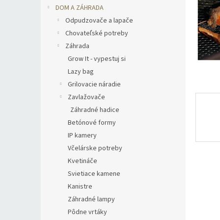
DOM A ZÁHRADA
Odpudzovače a lapače
Chovateľské potreby
Záhrada
Grow It - vypestuj si
Lazy bag
Grilovacie náradie
Zavlažovače
Záhradné hadice
Betónové formy
IP kamery
Včelárske potreby
Kvetináče
Svietiace kamene
Kanistre
Záhradné lampy
Pôdne vrtáky