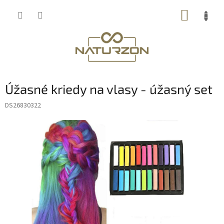
Prejsť
NÁKUP
na
obsah
KOŠÍK
Úžasné kriedy na vlasy - úžasný set
DS26830322