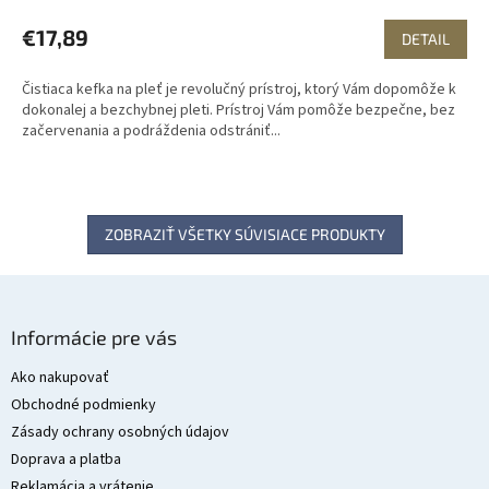
€17,89
DETAIL
Čistiaca kefka na pleť je revolučný prístroj, ktorý Vám dopomôže k
dokonalej a bezchybnej pleti. Prístroj Vám pomôže bezpečne, bez
začervenania a podráždenia odstrániť...
ZOBRAZIŤ VŠETKY SÚVISIACE PRODUKTY
Z
á
Informácie pre vás
p
ä
Ako nakupovať
t
Obchodné podmienky
i
Zásady ochrany osobných údajov
e
Doprava a platba
Reklamácia a vrátenie