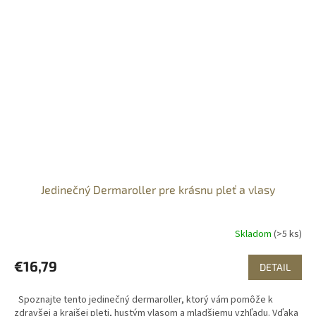
Jedinečný Dermaroller pre krásnu pleť a vlasy
Skladom
(>5 ks)
€16,79
DETAIL
Spoznajte tento jedinečný dermaroller, ktorý vám pomôže k
zdravšej a krajšej pleti, hustým vlasom a mladšiemu vzhľadu. Vďaka