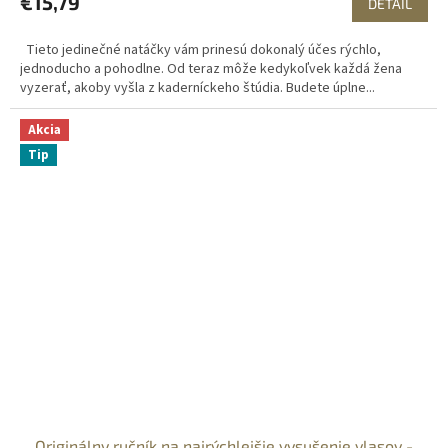
€15,79
DETAIL
Tieto jedinečné natáčky vám prinesú dokonalý účes rýchlo,
jednoducho a pohodlne. Od teraz môže kedykoľvek každá žena
vyzerať, akoby vyšla z kaderníckeho štúdia. Budete úplne...
Akcia
Tip
Originálny ručník na najrýchlejšie vysušenie vlasov -