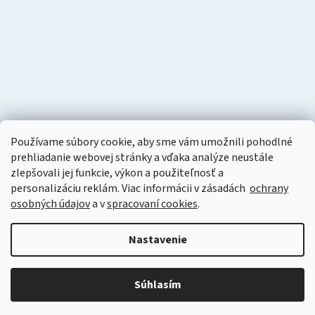
Používame súbory cookie, aby sme vám umožnili pohodlné
prehliadanie webovej stránky a vďaka analýze neustále
zlepšovali jej funkcie, výkon a použiteľnosť a
personalizáciu
reklám. Viac informácii v zásadách
ochrany
osobných údajov
a v
spracovaní cookies
.
Vytvoril Shoptet
Nastavenie
Copyright 2026
Naturzon
. Všetky práva vyhradené.
Upraviť
nastavenie cookies
Súhlasím