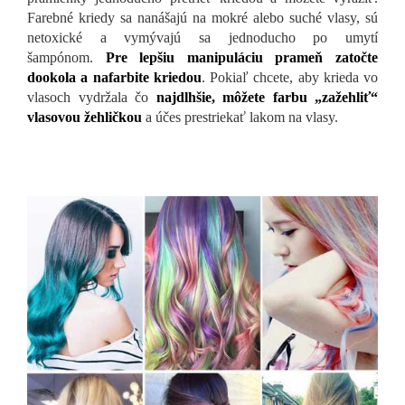
Farebné kriedy sa nanášajú na mokré alebo suché vlasy, sú
netoxické a vymývajú sa jednoducho po umytí
šampónom.
Pre lepšiu manipuláciu prameň zatočte
dookola a nafarbite kriedou
. Pokiaľ chcete, aby krieda vo
vlasoch vydržala čo
najdlhšie, môžete farbu „zažehliť“
vlasovou žehličkou
a účes prestriekať lakom na vlasy.