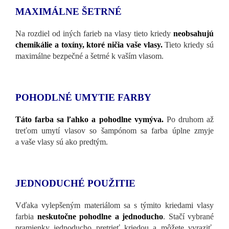
MAXIMÁLNE ŠETRNÉ
Na rozdiel od iných farieb na vlasy tieto kriedy
neobsahujú
chemikálie a toxíny, ktoré ničia vaše vlasy.
Tieto kriedy sú
maximálne bezpečné a šetrné k vaším vlasom.
POHODLNÉ UMYTIE FARBY
Táto farba sa ľahko a pohodlne vymýva.
Po druhom až
treťom umytí vlasov so šampónom sa farba úplne zmyje
a vaše vlasy sú ako predtým.
JEDNODUCHÉ POUŽITIE
Vďaka vylepšeným materiálom sa s týmito kriedami vlasy
farbia
neskutočne pohodlne a jednoducho
. Stačí vybrané
pramienky jednoducho pretrieť kriedou a môžete vyraziť.