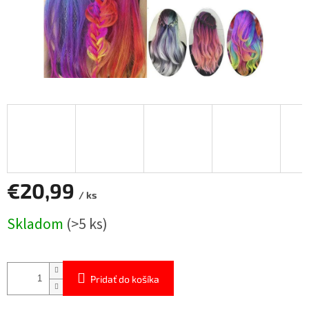
€20,99
/ ks
Jednotková
Skladom
(>5 ks)
cena:
Pridať do košíka