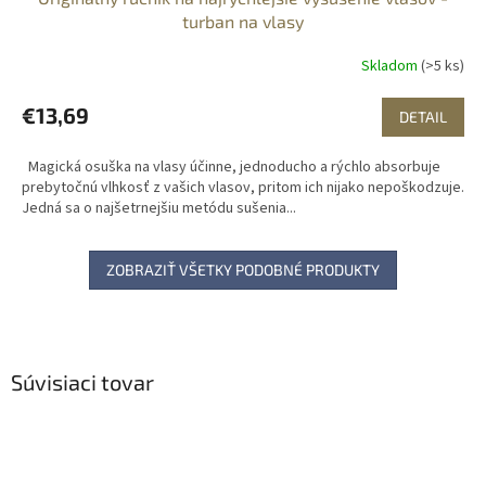
turban na vlasy
Skladom
(>5 ks)
€13,69
DETAIL
Magická osuška na vlasy účinne, jednoducho a rýchlo absorbuje
prebytočnú vlhkosť z vašich vlasov, pritom ich nijako nepoškodzuje.
Jedná sa o najšetrnejšiu metódu sušenia...
ZOBRAZIŤ VŠETKY PODOBNÉ PRODUKTY
Súvisiaci tovar