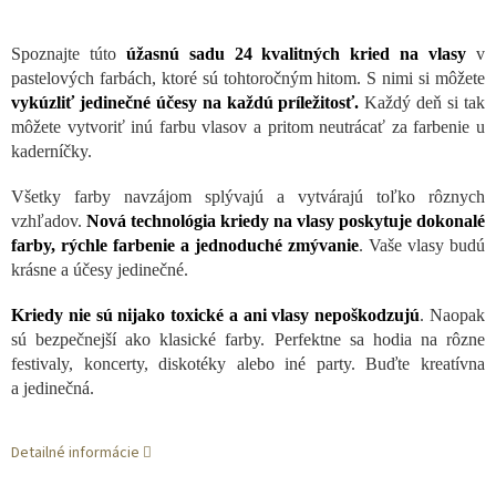
Spoznajte túto
úžasnú sadu 24 kvalitných kried na vlasy
v
pastelových farbách, ktoré sú tohtoročným hitom. S nimi si môžete
vykúzliť jedinečné účesy na každú príležitosť.
Každý deň si tak
môžete vytvoriť inú farbu vlasov a pritom neutrácať za farbenie u
kaderníčky.
Všetky farby navzájom splývajú a vytvárajú toľko rôznych
vzhľadov.
Nová technológia kriedy na vlasy poskytuje dokonalé
farby, rýchle farbenie a jednoduché zmývanie
. Vaše vlasy budú
krásne a účesy jedinečné.
Kriedy nie sú nijako toxické a ani vlasy nepoškodzujú
. Naopak
sú bezpečnejší ako klasické farby. Perfektne sa hodia na rôzne
festivaly, koncerty, diskotéky alebo iné party. Buďte kreatívna
a jedinečná.
Detailné informácie