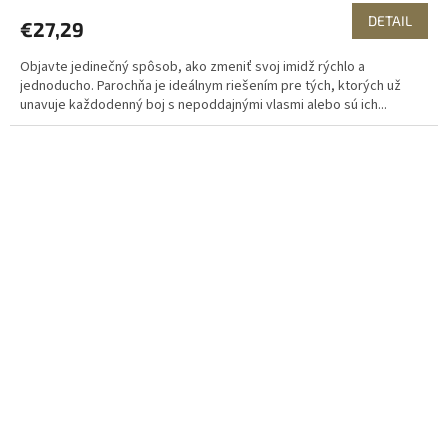
DETAIL
€27,29
Objavte jedinečný spôsob, ako zmeniť svoj imidž rýchlo a
jednoducho. Parochňa je ideálnym riešením pre tých, ktorých už
unavuje každodenný boj s nepoddajnými vlasmi alebo sú ich...