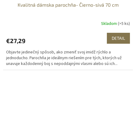
Kvalitná dámska parochňa- Čierno-sivá 70 cm
Skladom
(>5 ks)
DETAIL
€27,29
Objavte jedinečný spôsob, ako zmeniť svoj imidž rýchlo a
jednoducho. Parochňa je ideálnym riešením pre tých, ktorých už
unavuje každodenný boj s nepoddajnými vlasmi alebo sú ich...