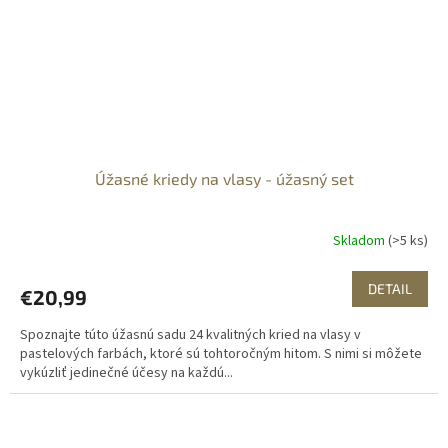
Úžasné kriedy na vlasy - úžasný set
Skladom
(>5 ks)
DETAIL
€20,99
Spoznajte túto úžasnú sadu 24 kvalitných kried na vlasy v
pastelových farbách, ktoré sú tohtoročným hitom. S nimi si môžete
vykúzliť jedinečné účesy na každú...