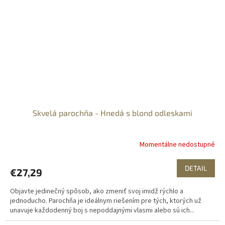
Skvelá parochňa - Hnedá s blond odleskami
Momentálne nedostupné
DETAIL
€27,29
Objavte jedinečný spôsob, ako zmeniť svoj imidž rýchlo a
jednoducho. Parochňa je ideálnym riešením pre tých, ktorých už
unavuje každodenný boj s nepoddajnými vlasmi alebo sú ich...