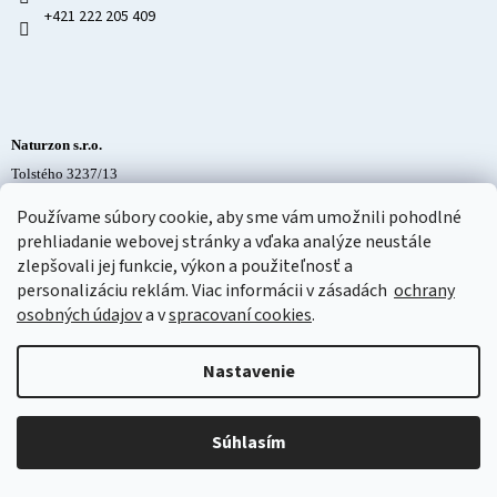
+421 222 205 409
Naturzon s.r.o.
Tolstého 3237/13
058 01 Poprad
Používame súbory cookie, aby sme vám umožnili pohodlné
Slovenská republika
prehliadanie webovej stránky a vďaka analýze neustále
IČO: 52131050
zlepšovali jej funkcie, výkon a použiteľnosť a
DIČ: 2120901948
personalizáciu
reklám. Viac informácii v zásadách
ochrany
IČ DPH: SK2120901948
osobných údajov
a v
spracovaní cookies
.
Nastavenie
Súhlasím