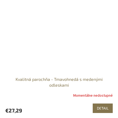
Kvalitná parochňa - Tmavohnedá s medenými
odleskami
Momentálne nedostupné
DETAIL
€27,29