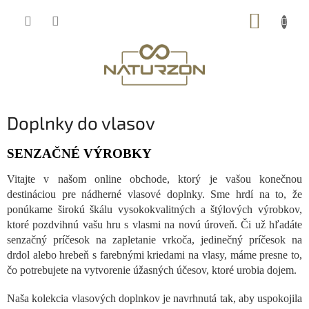
Prejsť
NÁKUP
na
obsah
KOŠÍK
Doplnky do vlasov
SENZAČNÉ VÝROBKY
Vitajte v našom online obchode, ktorý je vašou konečnou
destináciou pre nádherné vlasové doplnky. Sme hrdí na to, že
ponúkame širokú škálu vysokokvalitných a štýlových výrobkov,
ktoré pozdvihnú vašu hru s vlasmi na novú úroveň. Či už hľadáte
senzačný príčesok na zapletanie vrkoča, jedinečný príčesok na
drdol alebo hrebeň s farebnými kriedami na vlasy, máme presne to,
čo potrebujete na vytvorenie úžasných účesov, ktoré urobia dojem.
Naša kolekcia vlasových doplnkov je navrhnutá tak, aby uspokojila