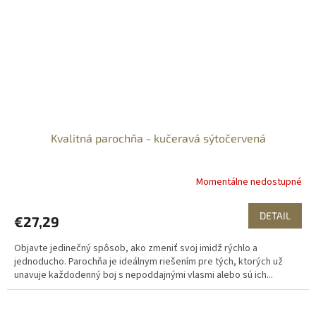
Kvalitná parochňa - kučeravá sýtočervená
Momentálne nedostupné
DETAIL
€27,29
Objavte jedinečný spôsob, ako zmeniť svoj imidž rýchlo a
jednoducho. Parochňa je ideálnym riešením pre tých, ktorých už
unavuje každodenný boj s nepoddajnými vlasmi alebo sú ich...