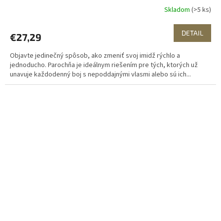
Skladom
(>5 ks)
DETAIL
€27,29
Objavte jedinečný spôsob, ako zmeniť svoj imidž rýchlo a
jednoducho. Parochňa je ideálnym riešením pre tých, ktorých už
unavuje každodenný boj s nepoddajnými vlasmi alebo sú ich...