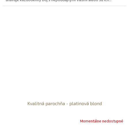
unavuje každodenný boj s nepoddajnými vlasmi alebo sú ich...
Kvalitná parochňa - platinová blond
Momentálne nedostupné