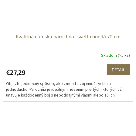
Kvalitná dámska parochňa- svetlo hnedá 70 cm
Skladom
(>5 ks)
DETAIL
€27,29
Objavte jedinečný spôsob, ako zmeniť svoj imidž rýchlo a
jednoducho. Parochňa je ideálnym riešením pre tých, ktorých už
unavuje každodenný boj s nepoddajnými vlasmi alebo sú ich...