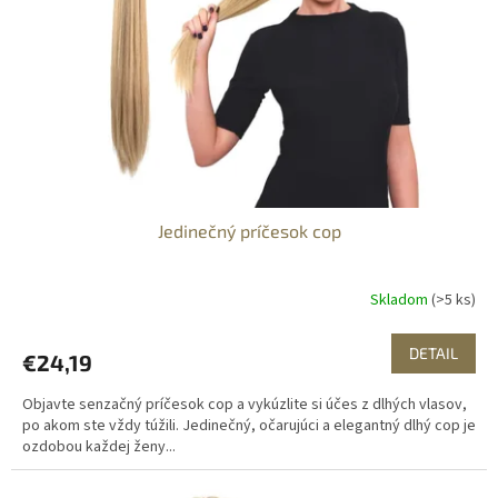
o
r
v
o
d
u
k
t
o
v
Jedinečný príčesok cop
Skladom
(>5 ks)
DETAIL
€24,19
Objavte senzačný príčesok cop a vykúzlite si účes z dlhých vlasov,
po akom ste vždy túžili. Jedinečný, očarujúci a elegantný dlhý cop je
ozdobou každej ženy...