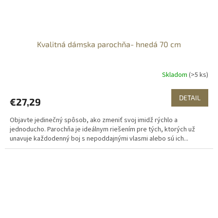
Kvalitná dámska parochňa- hnedá 70 cm
Skladom
(>5 ks)
DETAIL
€27,29
Objavte jedinečný spôsob, ako zmeniť svoj imidž rýchlo a
jednoducho. Parochňa je ideálnym riešením pre tých, ktorých už
unavuje každodenný boj s nepoddajnými vlasmi alebo sú ich...