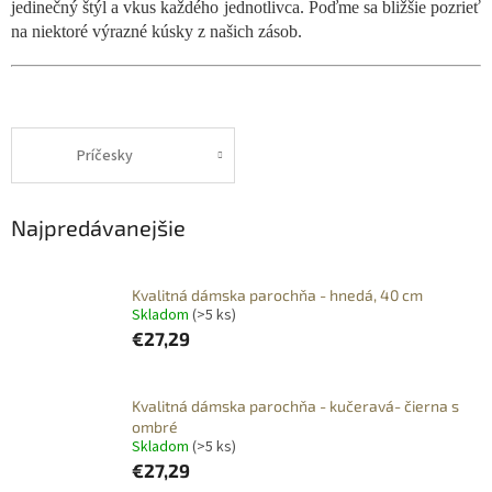
jedinečný štýl a vkus každého jednotlivca. Poďme sa bližšie pozrieť
na niektoré výrazné kúsky z našich zásob.
Príčesky
Najpredávanejšie
Kvalitná dámska parochňa - hnedá, 40 cm
Skladom
(>5 ks)
€27,29
Kvalitná dámska parochňa - kučeravá- čierna s
ombré
Skladom
(>5 ks)
€27,29