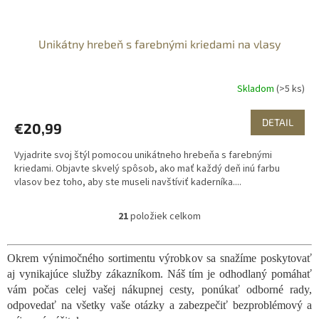
Unikátny hrebeň s farebnými kriedami na vlasy
Skladom
(>5 ks)
DETAIL
€20,99
Vyjadrite svoj štýl pomocou unikátneho hrebeňa s farebnými
kriedami. Objavte skvelý spôsob, ako mať každý deň inú farbu
vlasov bez toho, aby ste museli navštíviť kaderníka....
21
položiek celkom
O
v
l
Okrem výnimočného sortimentu výrobkov sa snažíme poskytovať
á
aj vynikajúce služby zákazníkom. Náš tím je odhodlaný pomáhať
d
a
vám počas celej vašej nákupnej cesty, ponúkať odborné rady,
c
odpovedať na všetky vaše otázky a zabezpečiť bezproblémový a
i