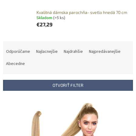
Kvalitná dámska parochňa- svetlo hnedá 70 cm
Skladom
(>5 ks)
€27,29
R
a
Odporúčame
Najlacnejšie
Najdrahšie
Najpredávanejšie
d
e
Abecedne
n
i
e
OTVORIŤ FILTER
p
r
V
o
ý
d
p
u
i
k
s
t
p