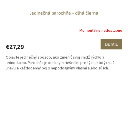
Jedinečná parochňa - dlhá čierna
Momentálne nedostupné
DETAIL
€27,29
Objavte jedinečný spôsob, ako zmeniť svoj imidž rýchlo a
jednoducho. Parochňa je ideálnym riešením pre tých, ktorých už
unavuje každodenný boj s nepoddajnými vlasmi alebo sú ich...