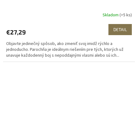
Skladom
(>5 ks)
DETAIL
€27,29
Objavte jedinečný spôsob, ako zmeniť svoj imidž rýchlo a
jednoducho. Parochňa je ideálnym riešením pre tých, ktorých už
unavuje každodenný boj s nepoddajnými vlasmi alebo sú ich...