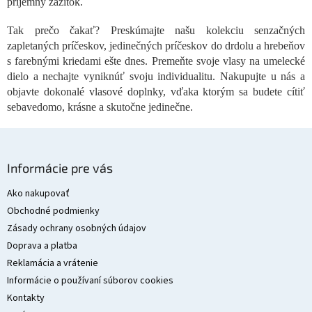
príjemný zážitok.
e
p
Tak prečo čakať? Preskúmajte našu kolekciu senzačných
r
zapletaných príčeskov, jedinečných príčeskov do drdolu a hrebeňov
v
s farebnými kriedami ešte dnes. Premeňte svoje vlasy na umelecké
k
y
dielo a nechajte vyniknúť svoju individualitu. Nakupujte u nás a
v
objavte dokonalé vlasové doplnky, vďaka ktorým sa budete cítiť
ý
sebavedomo, krásne a skutočne jedinečne.
p
i
s
Z
u
á
Informácie pre vás
p
ä
Ako nakupovať
t
Obchodné podmienky
i
Zásady ochrany osobných údajov
e
Doprava a platba
Reklamácia a vrátenie
Informácie o používaní súborov cookies
Kontakty