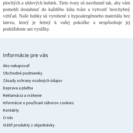
plochých a uhlových hubiek. Tieto tvary sú navrhnuté tak, aby vám
k
y
pomohli dosiahnuť do každého kúta tváre a vytvoriť bezchybný
v
vzhľad. Naše hubky sú vyrobené z hypoalergénneho materiálu bez
ý
latexu, ktorý je šetrný k vašej pokožke a nespôsobuje jej
p
podráždenie ani vyrážky.
i
s
u
Z
á
Informácie pre vás
p
ä
Ako nakupovať
t
Obchodné podmienky
i
Zásady ochrany osobných údajov
e
Doprava a platba
Reklamácia a vrátenie
Informácie o používaní súborov cookies
Kontakty
O nás
Vrátiť produkty z objednávky