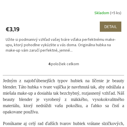
Skladom
(>5 ks)
DETAIL
€3,19
Užite si podmanivý vzhľad vašej tváre vďaka perfektnému make-
upu, ktorý pohodlne vykúzlite u vás doma. Originálna hubka na
make-up vám zaručí perfektné, jemné...
4
položiek celkom
O
v
l
Jedným z najobľúbenejších typov hubiek na líčenie je beauty
á
blender. Táto hubka v tvare vajíčka je navrhnutá tak, aby odrážala a
d
a
miešala make-up a dosiahla tak bezchybný, rozjasnený vzhľad. Náš
c
beauty blender je vyrobený z mäkkého, vysokokvalitného
i
materiálu, ktorý nedráždi vašu pokožku, a ľahko sa čistí a
e
opakovane používa.
p
r
Ponúkame aj celý rad ďalších tvarov hubiek vrátane slzičkových,
v