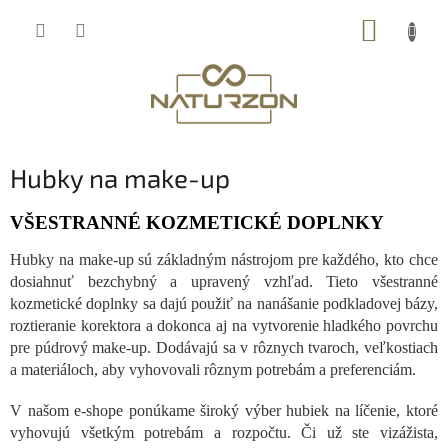
Prejsť
NÁKUP
na
obsah
KOŠÍK
Hubky na make-up
VŠESTRANNÉ KOZMETICKÉ DOPLNKY
Hubky na make-up sú základným nástrojom pre každého, kto chce
dosiahnuť bezchybný a upravený vzhľad. Tieto všestranné
kozmetické doplnky sa dajú použiť na nanášanie podkladovej bázy,
roztieranie korektora a dokonca aj na vytvorenie hladkého povrchu
pre púdrový make-up. Dodávajú sa v rôznych tvaroch, veľkostiach
a materiáloch, aby vyhovovali rôznym potrebám a preferenciám.
V našom e-shope ponúkame široký výber hubiek na líčenie, ktoré
vyhovujú všetkým potrebám a rozpočtu. Či už ste vizážista,