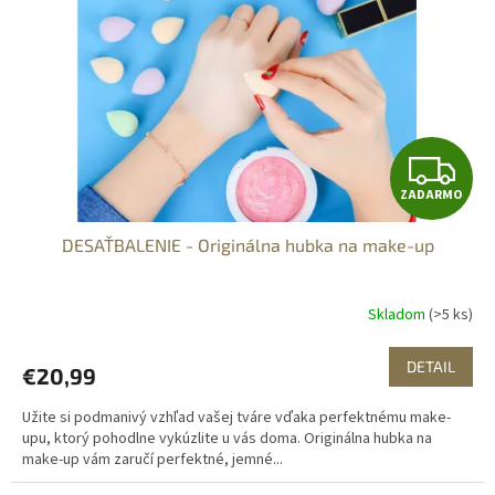
Z
ZADARMO
A
DESAŤBALENIE - Originálna hubka na make-up
D
A
Skladom
(>5 ks)
R
DETAIL
€20,99
M
Užite si podmanivý vzhľad vašej tváre vďaka perfektnému make-
O
upu, ktorý pohodlne vykúzlite u vás doma. Originálna hubka na
make-up vám zaručí perfektné, jemné...