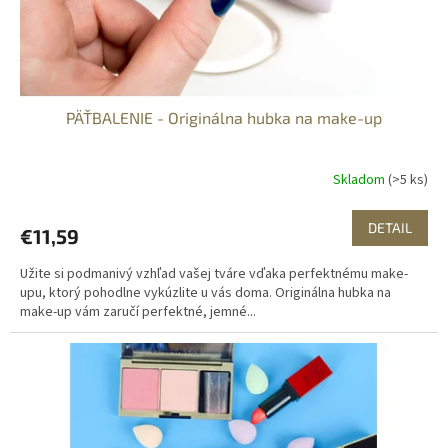
k
t
o
v
PÄŤBALENIE - Originálna hubka na make-up
Skladom
(>5 ks)
DETAIL
€11,59
Užite si podmanivý vzhľad vašej tváre vďaka perfektnému make-
upu, ktorý pohodlne vykúzlite u vás doma. Originálna hubka na
make-up vám zaručí perfektné, jemné...