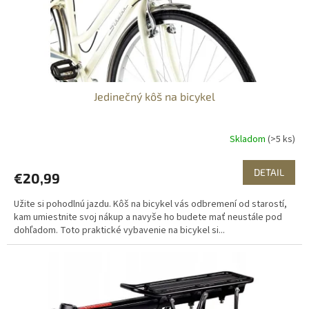
u
k
t
o
v
Jedinečný kôš na bicykel
Skladom
(>5 ks)
DETAIL
€20,99
Užite si pohodlnú jazdu. Kôš na bicykel vás odbremení od starostí,
kam umiestnite svoj nákup a navyše ho budete mať neustále pod
dohľadom. Toto praktické vybavenie na bicykel si...