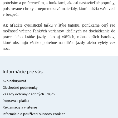
c
potrebám a preferenciám, s funkciami, ako sú nastaviteľné popruhy,
i
polstrované chrbty a nepremokavé materiály, ktoré udržia vaše veci
e
v bezpečí.
p
r
Ak hľadáte cyklistickú tašku v štýle batohu, ponúkame celý rad
v
možností vrátane ľahkých variantov ideálnych na dochádzanie do
k
y
práce alebo krátke jazdy, ako aj väčších, robustnejších batohov,
v
ktoré obsahujú všetko potrebné na dlhšie jazdy alebo výlety cez
ý
noc.
p
i
s
Z
u
á
Informácie pre vás
p
ä
Ako nakupovať
t
Obchodné podmienky
i
Zásady ochrany osobných údajov
e
Doprava a platba
Reklamácia a vrátenie
Informácie o používaní súborov cookies