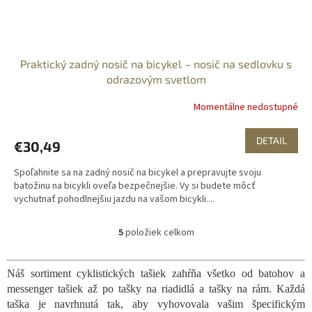
Praktický zadný nosič na bicykel – nosič na sedlovku s
odrazovým svetlom
Momentálne nedostupné
DETAIL
€30,49
Spoľahnite sa na zadný nosič na bicykel a prepravujte svoju
batožinu na bicykli oveľa bezpečnejšie. Vy si budete môcť
vychutnať pohodlnejšiu jazdu na vašom bicykli....
5
položiek celkom
O
v
l
Náš sortiment cyklistických tašiek zahŕňa všetko od batohov a
á
messenger tašiek až po tašky na riadidlá a tašky na rám. Každá
d
a
taška je navrhnutá tak, aby vyhovovala vašim špecifickým