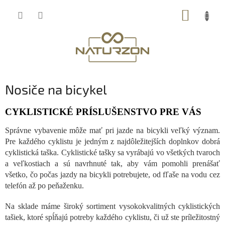
Prejsť
NÁKUP
na
obsah
KOŠÍK
Nosiče na bicykel
CYKLISTICKÉ PRÍSLUŠENSTVO PRE VÁS
Správne vybavenie môže mať pri jazde na bicykli veľký význam.
Pre každého cyklistu je jedným z najdôležitejších doplnkov dobrá
cyklistická taška. Cyklistické tašky sa vyrábajú vo všetkých tvaroch
a veľkostiach a sú navrhnuté tak, aby vám pomohli prenášať
všetko, čo počas jazdy na bicykli potrebujete, od fľaše na vodu cez
telefón až po peňaženku.
Na sklade máme široký sortiment vysokokvalitných cyklistických
tašiek, ktoré spĺňajú potreby každého cyklistu, či už ste príležitostný