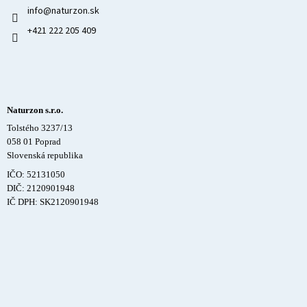
info
@
naturzon.sk
+421 222 205 409
Naturzon s.r.o.
Tolstého 3237/13
058 01 Poprad
Slovenská republika
IČO: 52131050
DIČ: 2120901948
IČ DPH: SK2120901948