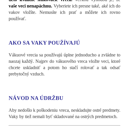
vaše veci nenapáchnu.
Vyberiete ich presne také, aké ich do
vakov vložíte. Nemusíte ich prať a môžete ich rovno
používať.
AKO SA VAKY POUŽÍVAJÚ
Vákuové vrecia sa používajú úplne jednoducho a zvládne to
naozaj každý. Najprv do vákuového vreca vložte veci, ktoré
chcete uskladniť a potom ho stačí rolovať a tak odsať
prebytočný vzduch.
NÁVOD NA ÚDRŽBU
Aby nedošlo k poškodeniu vreca, neskladujte ostré predmety.
Vaky by tiež nemali byť skladované na ostrých predmetoch.