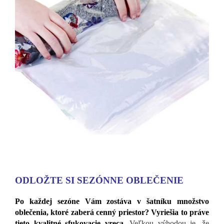
ODLOŽTE SI SEZÓNNE OBLEČENIE
Po každej sezóne Vám zostáva v šatníku množstvo
oblečenia, ktoré zaberá cenný priestor?
Vyriešia to práve
tieto kvalitné sfukovacie vreca.
Veľkou výhodou je, že