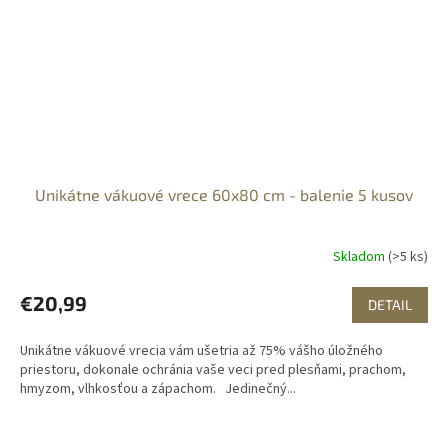
Unikátne vákuové vrece 60x80 cm - balenie 5 kusov
Skladom
(>5 ks)
€20,99
DETAIL
Unikátne vákuové vrecia vám ušetria až 75% vášho úložného
priestoru, dokonale ochránia vaše veci pred plesňami, prachom,
hmyzom, vlhkosťou a zápachom. Jedinečný...