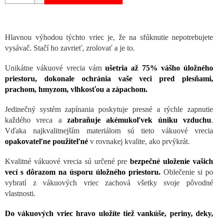
Hlavnou výhodou týchto vriec je, že na sfúknutie nepotrebujete
vysávač. Stačí ho zavrieť, zrolovať a je to.
Unikátne vákuové vrecia vám
ušetria až 75% vášho úložného
priestoru, dokonale ochránia vaše veci pred plesňami,
prachom, hmyzom, vlhkosťou a zápachom.
Jedinečný systém zapínania poskytuje presné a rýchle zapnutie
každého vreca a
zabraňuje akémukoľvek úniku vzduchu
.
Vďaka najkvalitnejším materiálom sú tieto vákuové vrecia
opakovateľne použiteľné
v rovnakej kvalite, ako prvýkrát.
Kvalitné vákuové vrecia sú určené pre
bezpečné uloženie vašich
vecí s dôrazom na úsporu úložného priestoru.
Oblečenie si po
vybratí z vákuových vriec zachová všetky svoje pôvodné
vlastnosti.
Do vákuových vriec hravo uložíte tiež vankúše, periny, deky,