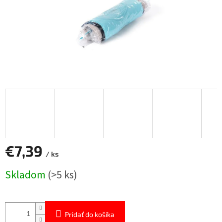
€7,39
/ ks
Jednotková
Skladom
(>5 ks)
cena:
Pridať do košíka