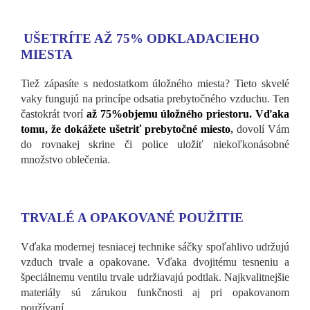
UŠETRÍTE AŽ 75% ODKLADACIEHO
MIESTA
Tiež zápasíte s nedostatkom úložného miesta? Tieto skvelé
vaky
fungujú na princípe odsatia prebytočného vzduchu. Ten
častokrát
tvorí
až 75%objemu úložného priestoru. Vďaka
tomu, že dokážete ušetriť prebytočné miesto
,
dovolí Vám
do rovnakej skrine či police uložiť niekoľkonásobné
množstvo oblečenia.
TRVALÉ A OPAKOVANÉ POUŽITIE
Vďaka modernej tesniacej technike sáčky spoľahlivo udržujú
vzduch trvale a opakovane. Vďaka dvojitému tesneniu a
špeciálnemu ventilu trvale udržiavajú podtlak. Najkvalitnejšie
materiály sú zárukou funkčnosti aj pri opakovanom
používaní.