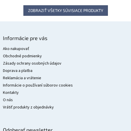
ZOBRAZIŤ VŠETKY SÚVISIACE PRODUKTY
Z
á
Informácie pre vás
p
ä
Ako nakupovať
t
Obchodné podmienky
i
Zásady ochrany osobných údajov
e
Doprava a platba
Reklamácia a vrátenie
Informácie o používaní súborov cookies
Kontakty
O nás
Vrátiť produkty z objednávky
Odoberať newsletter