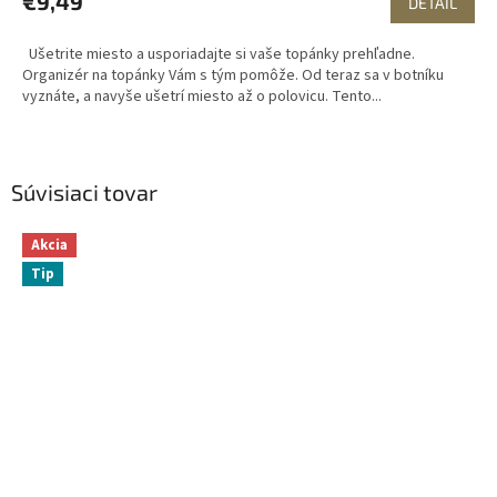
€9,49
DETAIL
Ušetrite miesto a usporiadajte si vaše topánky prehľadne.
Organizér na topánky Vám s tým pomôže. Od teraz sa v botníku
vyznáte, a navyše ušetrí miesto až o polovicu. Tento...
Súvisiaci tovar
Akcia
Tip