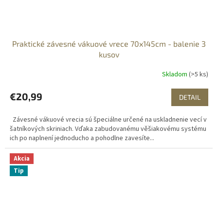
Praktické závesné vákuové vrece 70x145cm - balenie 3
kusov
Skladom
(>5 ks)
€20,99
DETAIL
Závesné vákuové vrecia sú špeciálne určené na uskladnenie vecí v
šatníkových skriniach. Vďaka zabudovanému věšiakovému systému
ich po naplnení jednoducho a pohodlne zavesíte...
Akcia
Tip