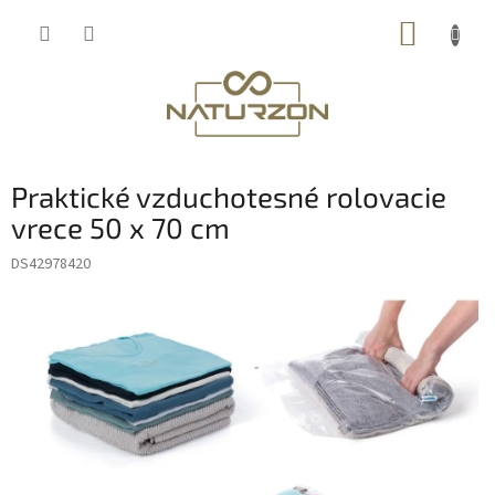
Prejsť
NÁKUP
na
obsah
KOŠÍK
Praktické vzduchotesné rolovacie
vrece 50 x 70 cm
DS42978420