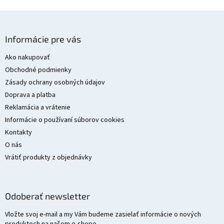
Z
á
Informácie pre vás
p
ä
Ako nakupovať
t
Obchodné podmienky
i
Zásady ochrany osobných údajov
e
Doprava a platba
Reklamácia a vrátenie
Informácie o používaní súborov cookies
Kontakty
O nás
Vrátiť produkty z objednávky
Odoberať newsletter
Vložte svoj e-mail a my Vám budeme zasielať informácie o nových