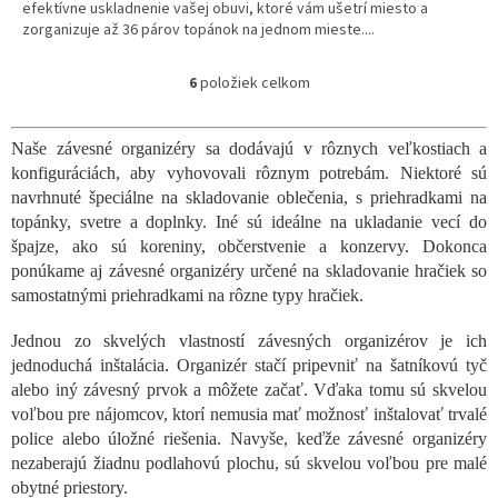
efektívne uskladnenie vašej obuvi, ktoré vám ušetrí miesto a
zorganizuje až 36 párov topánok na jednom mieste....
6
položiek celkom
O
v
l
Naše závesné organizéry sa dodávajú v rôznych veľkostiach a
á
konfiguráciách, aby vyhovovali rôznym potrebám. Niektoré sú
d
a
navrhnuté špeciálne na skladovanie oblečenia, s priehradkami na
c
topánky, svetre a doplnky. Iné sú ideálne na ukladanie vecí do
i
špajze, ako sú koreniny, občerstvenie a konzervy. Dokonca
e
ponúkame aj závesné organizéry určené na skladovanie hračiek so
p
samostatnými priehradkami na rôzne typy hračiek.
r
v
Jednou zo skvelých vlastností závesných organizérov je ich
k
y
jednoduchá inštalácia. Organizér stačí pripevniť na šatníkovú tyč
v
alebo iný závesný prvok a môžete začať. Vďaka tomu sú skvelou
ý
voľbou pre nájomcov, ktorí nemusia mať možnosť inštalovať trvalé
p
police alebo úložné riešenia. Navyše, keďže závesné organizéry
i
nezaberajú žiadnu podlahovú plochu, sú skvelou voľbou pre malé
s
obytné priestory.
u