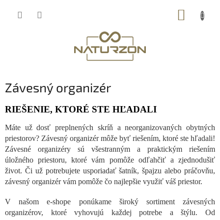
Prejsť
NÁKUP
na
obsah
KOŠÍK
Závesný organizér
RIEŠENIE, KTORÉ STE HĽADALI
Máte už dosť preplnených skríň a neorganizovaných obytných
priestorov? Závesný organizér môže byť riešením, ktoré ste hľadali!
Závesné organizéry sú všestranným a praktickým riešením
úložného priestoru, ktoré vám pomôže odľahčiť a zjednodušiť
život. Či už potrebujete usporiadať šatník, špajzu alebo práčovňu,
závesný organizér vám pomôže čo najlepšie využiť váš priestor.
V našom e-shope ponúkame široký sortiment závesných
organizérov, ktoré vyhovujú každej potrebe a štýlu. Od