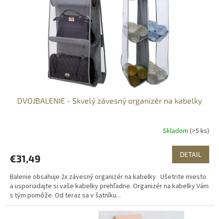
o
r
v
o
d
u
k
t
o
v
DVOJBALENIE - Skvelý závesný organizér na kabelky
Skladom
(>5 ks)
DETAIL
€31,49
Balenie obsahuje 2x závesný organizér na kabelky Ušetrite miesto
a usporiadajte si vaše kabelky prehľadne. Organizér na kabelky Vám
s tým pomôže. Od teraz sa v šatníku...