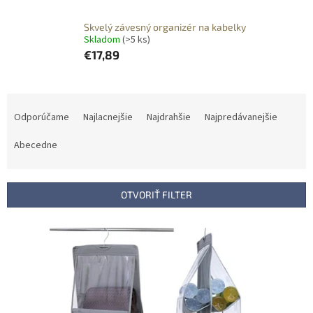
Skvelý závesný organizér na kabelky
Skladom
(>5 ks)
€17,89
R
a
Odporúčame
Najlacnejšie
Najdrahšie
Najpredávanejšie
d
e
Abecedne
n
i
e
OTVORIŤ FILTER
p
r
V
o
ý
d
p
u
i
k
s
t
p