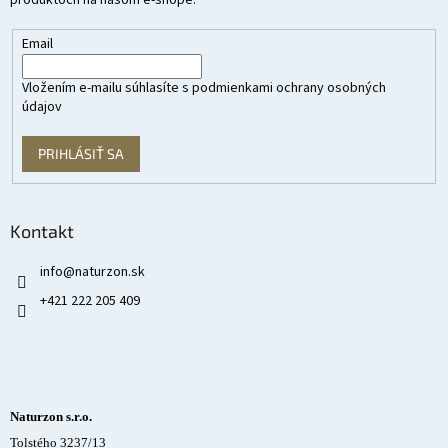
produktoch na našom e-shope.
Email
Vložením e-mailu súhlasíte s
podmienkami ochrany osobných
údajov
PRIHLÁSIŤ SA
Kontakt
info
@
naturzon.sk
+421 222 205 409
Naturzon s.r.o.
Tolstého 3237/13