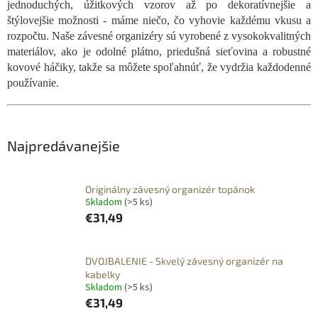
jednoduchých, úžitkových vzorov až po dekoratívnejšie a
štýlovejšie možnosti - máme niečo, čo vyhovie každému vkusu a
rozpočtu. Naše závesné organizéry sú vyrobené z vysokokvalitných
materiálov, ako je odolné plátno, priedušná sieťovina a robustné
kovové háčiky, takže sa môžete spoľahnúť, že vydržia každodenné
používanie.
Najpredávanejšie
Originálny závesný organizér topánok
Skladom
(>5 ks)
€31,49
DVOJBALENIE - Skvelý závesný organizér na
kabelky
Skladom
(>5 ks)
€31,49