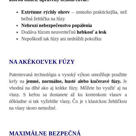
Extrémne rýchly ohrev
– omnoho praktickejšia, než
bežná žehlička na fúzy
Nehrozí nebezpečenstvo popálenia
Dodáva fúzom neuveriteľnú
hebkosť a lesk
Nepoškodí tak fúzy ani nedráždi pokožku
NA AKÉKOĽVEK FÚZY
Patentovaná technológia a vysoký výkon umožňuje použitie
kefy na
jemné, normálne, husté alebo kučeravé fúzy.
Je
vhodná na dlhé ako aj krátke fúzy. Môžete ho využiť aj na
vlasy. S kefou sa dostanete až ku korienkom vlasov a
dôkladne si tak vyžehlíte vlasy, Čo je s klasickou žehličkou
na vlasy skoro nemožné.
MAXIMÁLNE BEZPEČNÁ