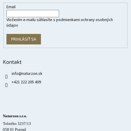
Email
Vložením e-mailu súhlasíte s
podmienkami ochrany osobných
údajov
PRIHLÁSIŤ SA
Kontakt
info
@
naturzon.sk
+421 222 205 409
Naturzon s.r.o.
Tolstého 3237/13
058 01 Poprad