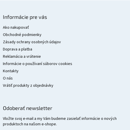
Z
á
Informácie pre vás
p
ä
Ako nakupovať
t
Obchodné podmienky
i
Zásady ochrany osobných údajov
e
Doprava a platba
Reklamácia a vrátenie
Informácie o používaní súborov cookies
Kontakty
O nás
Vrátiť produkty z objednávky
Odoberať newsletter
Vložte svoj e-mail a my Vám budeme zasielať informácie o nových
produktoch na našom e-shope.