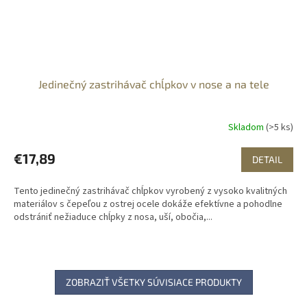
Jedinečný zastrihávač chĺpkov v nose a na tele
Skladom
(>5 ks)
€17,89
DETAIL
Tento jedinečný zastrihávač chĺpkov vyrobený z vysoko kvalitných
materiálov s čepeľou z ostrej ocele dokáže efektívne a pohodlne
odstrániť nežiaduce chĺpky z nosa, uší, obočia,...
ZOBRAZIŤ VŠETKY SÚVISIACE PRODUKTY