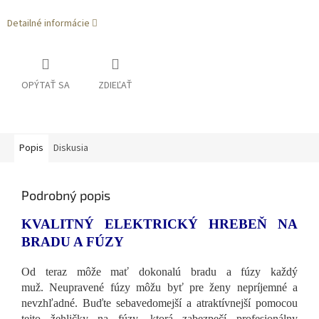
Detailné informácie
OPÝTAŤ SA
ZDIEĽAŤ
Popis
Diskusia
Podrobný popis
KVALITNÝ ELEKTRICKÝ HREBEŇ NA
BRADU A FÚZY
Od teraz môže mať dokonalú bradu a fúzy každý
muž. Neupravené fúzy môžu byť pre ženy nepríjemné a
nevzhľadné. Buďte sebavedomejší a atraktívnejší pomocou
tejto žehličky na fúzy, ktorá zabezpečí profesionálny