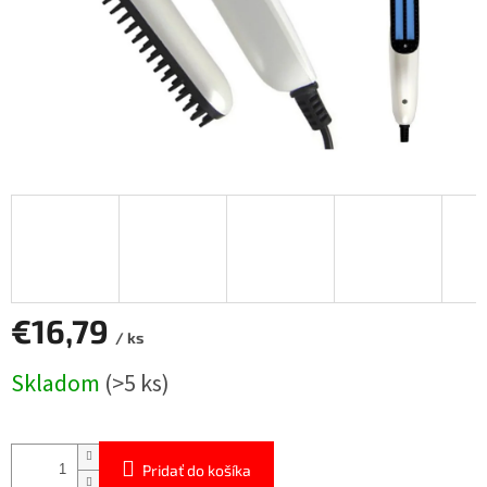
€16,79
/ ks
Jednotková
Skladom
(>5 ks)
cena:
Pridať do košíka