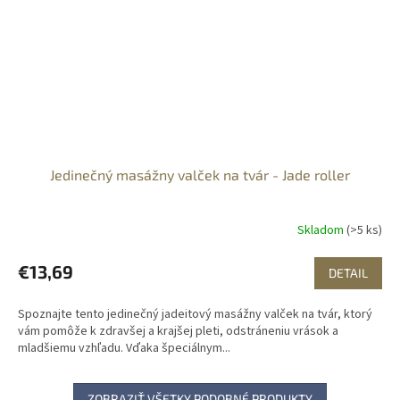
Jedinečný masážny valček na tvár - Jade roller
Skladom
(>5 ks)
€13,69
DETAIL
Spoznajte tento jedinečný jadeitový masážny valček na tvár, ktorý
vám pomôže k zdravšej a krajšej pleti, odstráneniu vrások a
mladšiemu vzhľadu. Vďaka špeciálnym...
ZOBRAZIŤ VŠETKY PODOBNÉ PRODUKTY