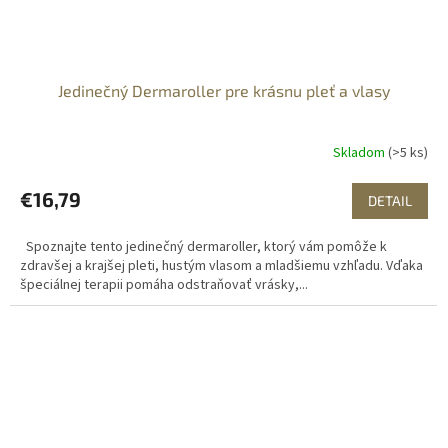
Jedinečný Dermaroller pre krásnu pleť a vlasy
Skladom
(>5 ks)
€16,79
DETAIL
Spoznajte tento jedinečný dermaroller, ktorý vám pomôže k
zdravšej a krajšej pleti, hustým vlasom a mladšiemu vzhľadu. Vďaka
špeciálnej terapii pomáha odstraňovať vrásky,...