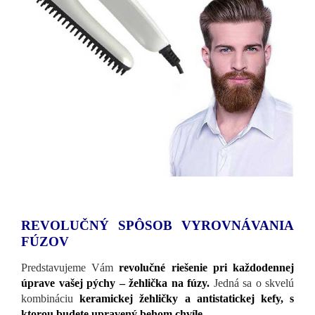
REVOLUČNÝ SPÔSOB VYROVNÁVANIA
FÚZOV
Predstavujeme Vám
revolučné riešenie pri každodennej
úprave vašej pýchy – žehlička na fúzy.
Jedná sa o skvelú
kombináciu
keramickej žehličky a antistatickej kefy, s
ktorou budete upravený behom chvíle.