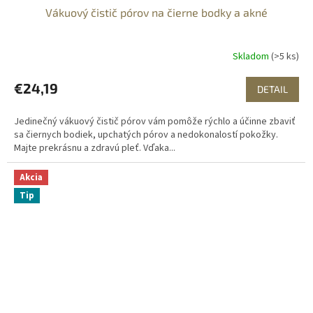
Vákuový čistič pórov na čierne bodky a akné
Skladom
(>5 ks)
€24,19
DETAIL
Jedinečný vákuový čistič pórov vám pomôže rýchlo a účinne zbaviť
sa čiernych bodiek, upchatých pórov a nedokonalostí pokožky.
Majte prekrásnu a zdravú pleť. Vďaka...
Akcia
Tip