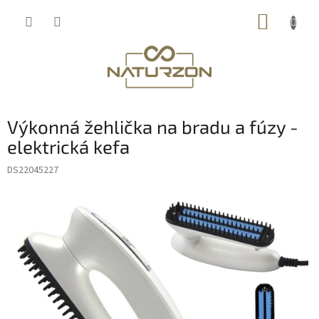
Prejsť
NÁKUP
na
obsah
KOŠÍK
Výkonná žehlička na bradu a fúzy -
elektrická kefa
DS22045227