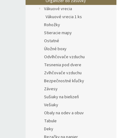
Organizér do zásuvky
Vákuové vrecia
Vákuové vrecia 1 ks
Rohožky
Stieracie mapy
Ostatné
Úložné boxy
Odvlhčovače vzduchu
Tesnenia pod dvere
Zvlhčovače vzduchu
Bezpečnostné kľučky
Závesy
Sušiaky na bielizeň
Vešiaky
Obaly na odev a obuv
Tabule
Deky
Rezačky na papier