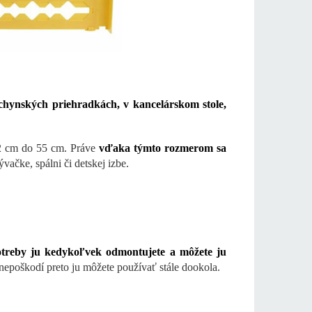
hynských priehradkách, v kancelárskom stole,
32 cm do 55 cm. Práve
vďaka týmto rozmerom sa
vačke, spálni či detskej izbe.
otreby ju kedykoľvek odmontujete a môžete ju
 nepoškodí preto ju môžete používať stále dookola.