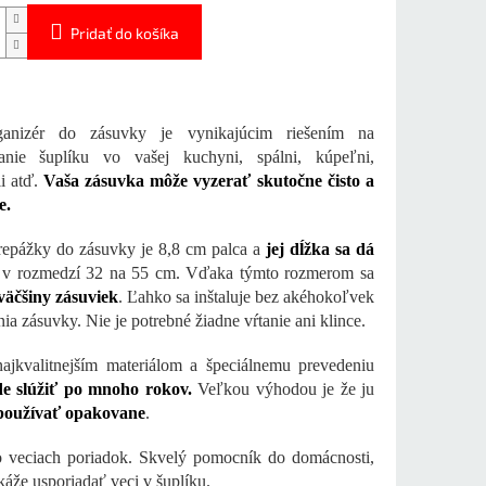
Pridať do košíka
anizér do zásuvky je vynikajúcim riešením na
danie šuplíku vo vašej kuchyni, spálni, kúpeľni,
ii atď.
Vaša zásuvka môže vyzerať skutočne čisto a
e.
epážky do zásuvky je 8,8 cm palca a
jej dĺžka sa dá
v rozmedzí 32 na 55 cm. Vďaka týmto rozmerom sa
väčšiny zásuviek
. Ľahko sa inštaluje bez akéhokoľvek
ia zásuvky. Nie je potrebné žiadne vŕtanie ani klince.
jkvalitnejším materiálom a špeciálnemu prevedeniu
e slúžiť po mnoho rokov.
Veľkou výhodou je že ju
používať opakovane
.
 veciach poriadok. Skvelý pomocník do domácnosti,
káže usporiadať veci v šuplíku.