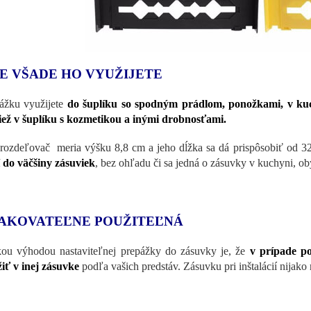
E VŠADE HO VYUŽIJETE
ážku využijete
do šuplíku so spodným prádlom, ponožkami, v kuc
tiež v šuplíku s kozmetikou a inými drobnosťami.
rozdeľovač meria výšku 8,8 cm a jeho dĺžka sa dá prispôsobiť od 
 do väčšiny zásuviek
, bez ohľadu či sa jedná o zásuvky v kuchyni, obý
AKOVATEĽNE POUŽITEĽNÁ
ou výhodou nastaviteľnej prepážky do zásuvky je, že
v prípade p
iť v inej zásuvke
podľa vašich predstáv. Zásuvku pri inštalácií nijako