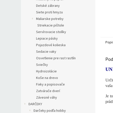
Detské zábrany
Siete proti hmyzu
Maliarske potreby
Striekacie pištole
Servírovacie stolíky
Lepiace pásky
Popi
Pojazdové kolieska
Sedacie vaky
Osvetlenie pre rast rastlín
Pod
Sviečky
UN
Hydroizolácie
Koše na drevo
Urči
Fixky a popisovače
vaša
Zatvárače dverí
Je t
Závesné váhy
prád
DARČEKY
Darčeky podľa hobby