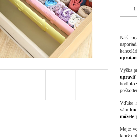
Náš org
usporia
kancelár
upratan
Výška pr
upraviť
hodí
do 
poškoden
Vďaka na
vám
bud
môžete 
Majte vo
ktorý do