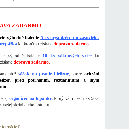
AVA ZADARMO
ete výhodné balenie
5 ks organizéru do zásuviek -
 prepážka
ku ktorému
získate
dopravu zadarmo.
ete výhodné balenie
10 ks vákuových vriec
ku
získate
dopravu zadarmo.
ame tiež
sáčok na pranie bielizne,
ktorý
ochráni
lizeň pred potrhaním, roztiahnutím a iným
ním.
te aj
organizér na topánky,
ktorý vám ušetrí až 50%
 Vašej skrini alebo botníku.
informácie