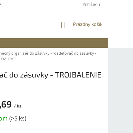
OBNÝCH ÚDAJOV
DOPRAVA A PLATBA
REKLAMÁCIA A VRÁTENIE
Prihlásenie
NÁKUPNÝ
Prázdny košík
KOŠÍK
nečný organizér do zásuvky - rozdeľovač do zásuvky -
JBALENIE
vač do zásuvky - TROJBALENIE
,69
/ ks
ová
dom
(>5 ks)