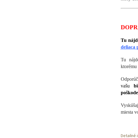
DOPR
Tu nájd
deliaca
Tu nájd
ktorému
Odporúč
vašu
bie
poškode
Vyskúšaj
miesta vo
Detailné 