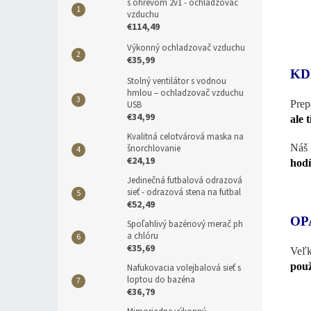
s ohrevom 2v1 - ochladzovač
vzduchu
€114,49
Výkonný ochladzovač vzduchu
€35,99
KD
Stolný ventilátor s vodnou
hmlou – ochladzovač vzduchu
Prep
USB
€34,99
ale 
Kvalitná celotvárová maska na
Náš 
šnorchlovanie
€24,19
hodí
Jedinečná futbalová odrazová
sieť - odrazová stena na futbal
€52,49
OP
Spoľahlivý bazénový merač ph
a chlóru
€35,69
Veľk
použ
Nafukovacia volejbalová sieť s
loptou do bazéna
€36,79