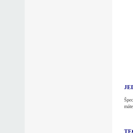
JE
Špec
máte
TE