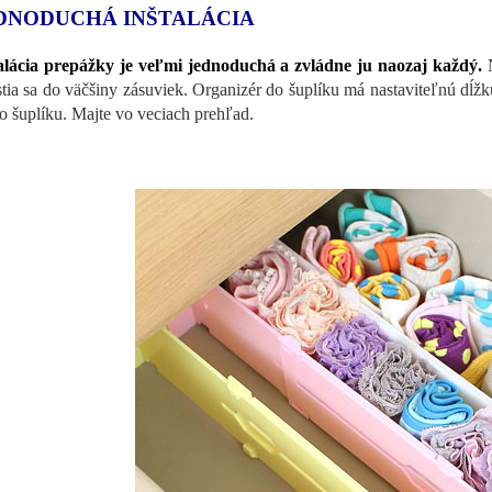
DNODUCHÁ INŠTALÁCIA
alácia prepážky je veľmi jednoduchá a zvládne ju naozaj každý.
N
tia sa do väčšiny zásuviek. Organizér do šuplíku má nastaviteľnú dĺž
o šuplíku. Majte vo veciach prehľad.