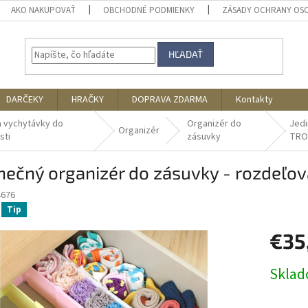
AKO NAKUPOVAŤ
OBCHODNÉ PODMIENKY
ZÁSADY OCHRANY OS
HĽADAŤ
DARČEKY
HRAČKY
DOPRAVA ZDARMA
Kontakty
a vychytávky do
Organizér do
Jedi
Organizér
sti
zásuvky
TRO
nečný organizér do zásuvky - rozdeľo
4676
Tip
€35
Jednotk
Skla
cena: