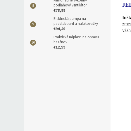
Mimoriadne výkonný
JE
podlahový ventilátor
€78,99
Inšt
Elektrická pumpa na
paddleboard a nafukovačky
zmes
€94,49
vášh
Praktické náplasti na opravu
bazénov
€12,59