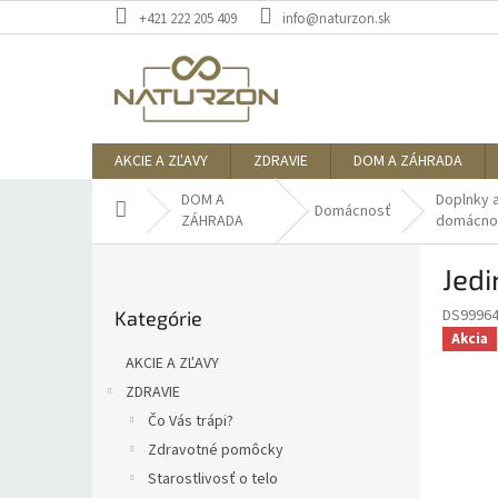
Prejsť
+421 222 205 409
info@naturzon.sk
na
obsah
AKCIE A ZĽAVY
ZDRAVIE
DOM A ZÁHRADA
DOM A
Doplnky 
Domov
Domácnosť
ZÁHRADA
domácno
B
Jedi
o
Preskočiť
č
DS9996
Kategórie
kategórie
n
Akcia
ý
AKCIE A ZĽAVY
p
ZDRAVIE
a
Čo Vás trápi?
n
e
Zdravotné pomôcky
l
Starostlivosť o telo