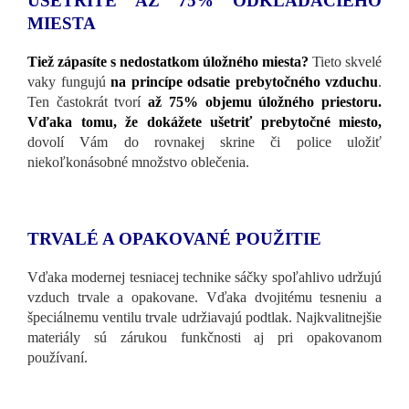
UŠETRÍTE AŽ 75% ODKLADACIEHO
MIESTA
Tiež zápasíte s nedostatkom úložného miesta?
Tieto skvelé
vaky fungujú
na princípe odsatie prebytočného vzduchu
.
Ten častokrát tvorí
až 75% objemu úložného priestoru.
Vďaka tomu, že dokážete ušetriť prebytočné miesto,
dovolí Vám do rovnakej skrine či police uložiť
niekoľkonásobné množstvo oblečenia.
TRVALÉ A OPAKOVANÉ POUŽITIE
Vďaka modernej tesniacej technike sáčky spoľahlivo udržujú
vzduch trvale a opakovane. Vďaka dvojitému tesneniu a
špeciálnemu ventilu trvale udržiavajú podtlak. Najkvalitnejšie
materiály sú zárukou funkčnosti aj pri opakovanom
používaní.