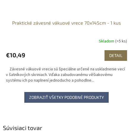
Praktické závesné vákuové vrece 70x145cm - 1 kus
Skladom
(>5 ks)
€10,49
DETAIL
Závesné vákuové vrecia sú špeciálne určené na uskladnenie vecí
v šatníkových skriniach. Vďaka zabudovanému věšiakovému
systému ich po naplnení jednoducho a pohodlne...
ZOBRAZIŤ VŠETKY PODOBNÉ PRODUKTY
Súvisiaci tovar