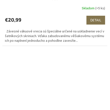
Skladom
(>5 ks)
€20,99
DETAIL
Závesné vákuové vrecia sú špeciálne určené na uskladnenie vecí v
šatníkových skriniach. Vďaka zabudovanému věšiakovému systému
ich po naplnení jednoducho a pohodlne zavesíte...