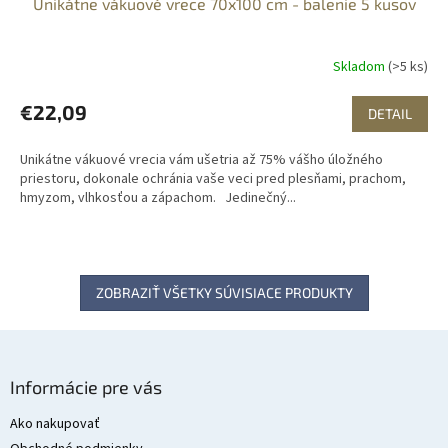
Unikátne vákuové vrece 70x100 cm - balenie 5 kusov
Skladom
(>5 ks)
€22,09
DETAIL
Unikátne vákuové vrecia vám ušetria až 75% vášho úložného
priestoru, dokonale ochránia vaše veci pred plesňami, prachom,
hmyzom, vlhkosťou a zápachom. Jedinečný...
ZOBRAZIŤ VŠETKY SÚVISIACE PRODUKTY
Z
á
Informácie pre vás
p
ä
Ako nakupovať