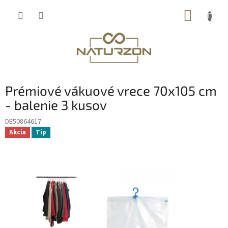
Prejsť
NÁKUP
na
obsah
KOŠÍK
Prémiové vákuové vrece 70x105 cm
- balenie 3 kusov
DE50864617
Akcia
Tip