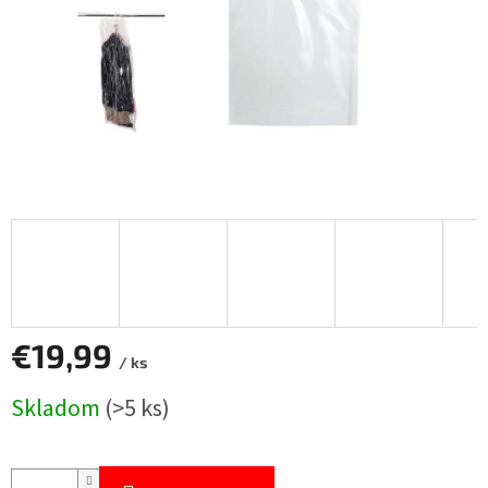
€19,99
/ ks
Jednotková
Skladom
(>5 ks)
cena: