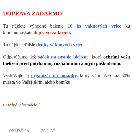
DOPRAVA ZADARMO
Tu nájdete výhodné balenie
10 ks vákuových vriec
ku
ktorému
získate
dopravu zadarmo.
Tu nájdete ďalšie
druhy vákuových vriec
.
Odporúčame tiež
sáčok na pranie bielizne,
ktorý
ochráni vašu
bielizeň pred potrhaním, roztiahnutím a iným poškodením.
Vyskúšajte aj
organizér na topánky,
ktorý vám ušetrí až 50%
miesta vo Vašej skrini alebo botníku.
Detailné informácie
OPÝTAŤ SA
ZDIEĽAŤ