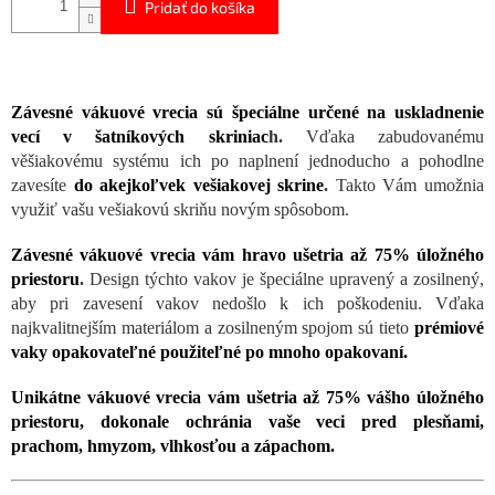
Pridať do košíka
Závesné vákuové vrecia sú špeciálne určené na uskladnenie
vecí v šatníkových skriniac
h.
Vďaka zabudovanému
věšiakovému systému ich po naplnení jednoducho a pohodlne
zavesíte
do akejkoľvek vešiakovej skrine
.
Takto Vám umožnia
využiť vašu vešiakovú skriňu novým spôsobom.
Závesné vákuové vrecia vám hravo
ušetria až 75% úložného
priestoru
.
Design týchto vakov je špeciálne upravený a zosilnený,
aby pri zavesení vakov nedošlo k ich poškodeniu. Vďaka
najkvalitnejším materiálom a zosilneným spojom sú tieto
prémiové
vaky opakovateľné použiteľné po mnoho opakovaní.
Unikátne vákuové vrecia vám ušetria až 75% vášho úložného
priestoru, dokonale ochránia vaše veci pred plesňami,
prachom, hmyzom, vlhkosťou a zápachom.