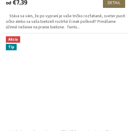
€7,39
od
DETAIL
Stáva sa vám, že po vypraní je vaše tričko rozťahané, sveter pustí
očko alebo sa vaša bielizeň roztrhá či inak poškodí? Prinášame
účinné riešenie na pranie bielizne. Tento...
Akcia
Tip