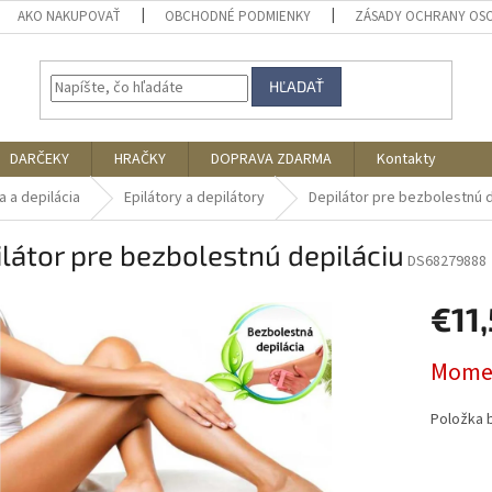
AKO NAKUPOVAŤ
OBCHODNÉ PODMIENKY
ZÁSADY OCHRANY OS
HĽADAŤ
DARČEKY
HRAČKY
DOPRAVA ZDARMA
Kontakty
ia a depilácia
Epilátory a depilátory
Depilátor pre bezbolestnú d
látor pre bezbolestnú depiláciu
DS68279888
€11
Jednotk
Momen
cena:
Položka 