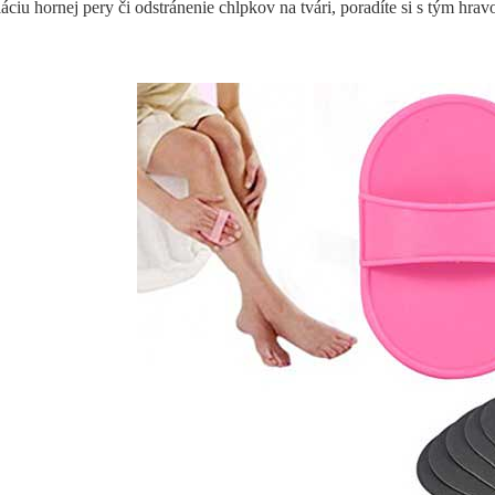
láciu hornej pery či odstránenie chĺpkov na tvári, poradíte si s tým hra