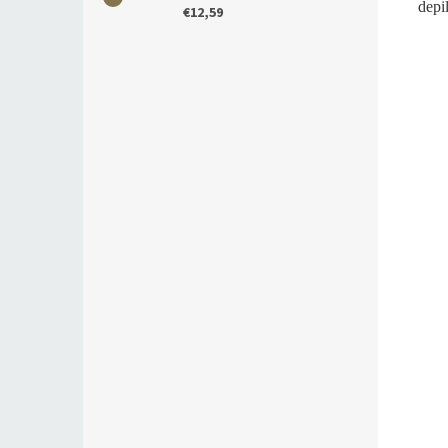
depi
€12,59