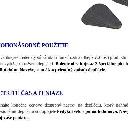
OHONÁSOBNÉ POUŽITIE
valitnejšie materiály sú zárukou funkčnosti a dlhej životnosti produktu
eto
vydržia množstvo depilácii.
Balenie obsahuje až 3 špeciálne ploch
lhú dobu. Navyše, je to čisto prírodný spôsob depilácie.
ETRÍTE ČAS A PENIAZE
najte konečne cenovo dostupný nástroj na depiláciu, ktorý nahrad
esionálnu depiláciu si doprajete
kedykoľvek v pohodlí domova. Navyše
aj vaše peniaze.