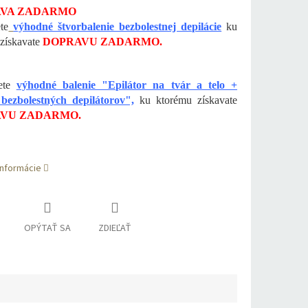
VA ZADARMO
te
výhodné štvorbalenie bezbolestnej depilácie
ku
získavate
DOPRAVU ZADARMO.
ete
výhodné balenie "Epilátor na tvár a telo +
 bezbolestných depilátorov",
ku ktorému získavate
VU ZADARMO.
informácie
OPÝTAŤ SA
ZDIEĽAŤ