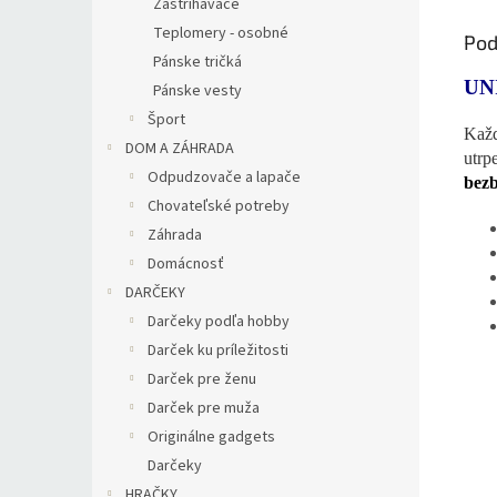
Zastrihávače
Teplomery - osobné
Pod
Pánske tričká
UN
Pánske vesty
Šport
Každ
DOM A ZÁHRADA
utrp
Odpudzovače a lapače
bezb
Chovateľské potreby
Záhrada
Domácnosť
DARČEKY
Darčeky podľa hobby
Darček ku príležitosti
Darček pre ženu
Darček pre muža
Originálne gadgets
Darčeky
HRAČKY