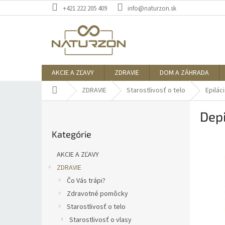
Prejsť
+421 222 205 409
info@naturzon.sk
na
obsah
AKCIE A ZĽAVY
ZDRAVIE
DOM A ZÁHRADA
Domov
ZDRAVIE
Starostlivosť o telo
Epilác
B
Depi
o
Preskočiť
č
Kategórie
kategórie
n
ý
AKCIE A ZĽAVY
p
ZDRAVIE
a
Čo Vás trápi?
n
e
Zdravotné pomôcky
l
Starostlivosť o telo
Starostlivosť o vlasy