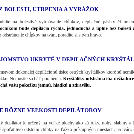
Z BOLESTI, UTRPENIA A VYRÁŽOK
dnite na bolestivé vytrhávanie chĺpkov, depilačné pásiky či ho
cníkom bude depilácia rýchla, jednoduchá a úplne bez bolesti 
o odstránenie chĺpkov na tvári, poradíte si s tým hravo.
JOMSTVO UKRYTÉ V DEPILAČNÝCH KRYŠT
mstvom dokonalej depilácie sú tisíce ostrých kryštálikov ktoré sú nemil
žke. Nemusíte sa báť poranenia.
Kryštáliky odstránia iba nežiadu
chá vašu pokožku jemnú, hladkú a zdravšiu.
E RÔZNE VEĽKOSTI DEPILÁTOROV
ý depilátor je určený na veľké plochy ako sú ruky, nohy, slabiny a i
ý spoľahlivo odstráni chĺpky na ťažko prístupných miestach, na tvári, 