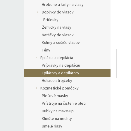
Hrebene a kefy na vlasy
Doplnky do vlasov
Príčesky
Žehličky na vlasy
Natáčky do vlasov
Kulmy a sušiče vlasov
Fény
Epilácia a depilácia
Prípravky na depiláciu
Epilátory a depilátory
Holiace strojčeky
Kozmetické pomôcky
Pleťové masky
Prístroje na čistenie pleti
Hubky na make-up
Kliešte na nechty
Umelé riasy