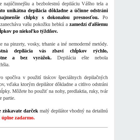
e najúčinnejšiu a bezbolestnú depiláciu Vášho tela a
to unikátna depilácia dôkladne a účinne odstráni
najmenšie chĺpky s dokonalou presnosťou.
Po
i zanecháva vašu pokožku hebkú a
zamedzí ďalšiemu
hĺpkov po niekoľko týždňov.
e na pinzety, vosky, trhanie a iné nemoderné metódy.
estná depilácia vás zbaví chĺpkov rýchlo,
estne a bez vyrážok.
Depilácia ešte nebola
hšia.
o spočíva v použití tisícov špeciálnych depilačných
kov, vďaka ktorým depilátor dôkladne a citlivo odstráni
hĺpky. Môžete ho použiť na nohy, predlaktia, ruky, tvár
e partie.
 získavate darček
malý depilátor vhodný na detailnú
u
úplne zadarmo.