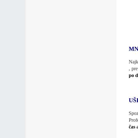
MN
Najk
, pr
po d
UŠ
Spoz
Prof
čas 