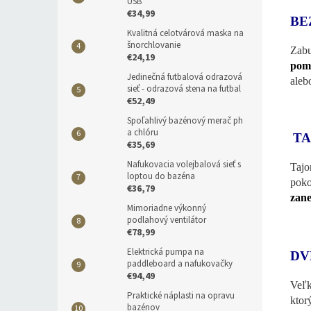
USB
€34,99
BE
Kvalitná celotvárová maska na
šnorchlovanie
Zabu
€24,19
pomo
Jedinečná futbalová odrazová
aleb
sieť - odrazová stena na futbal
€52,49
Spoľahlivý bazénový merač ph
a chlóru
TA
€35,69
Nafukovacia volejbalová sieť s
Tajo
loptou do bazéna
poko
€36,79
zane
Mimoriadne výkonný
podlahový ventilátor
€78,99
Elektrická pumpa na
DV
paddleboard a nafukovačky
€94,49
Veľk
Praktické náplasti na opravu
ktor
bazénov