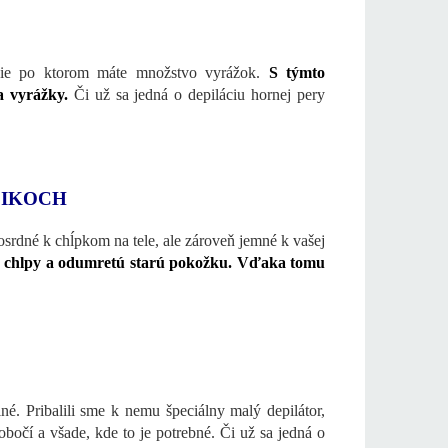
lenie po ktorom máte množstvo vyrážok.
S týmto
a vyrážky.
Či už sa jedná o depiláciu hornej pery
ÁLIKOCH
osrdné k chĺpkom na tele, ale zároveň jemné k vašej
ce chlpy a odumretú starú pokožku. Vďaka tomu
né. Pribalili sme k nemu špeciálny malý depilátor,
obočí a všade, kde to je potrebné. Či už sa jedná o