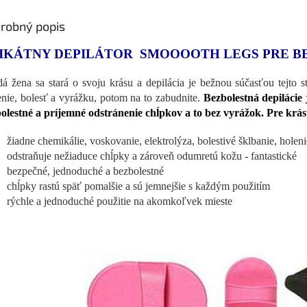
robný popis
IKÁTNY DEPILÁTOR SMOOOOTH LEGS PRE B
á žena sa stará o svoju krásu a depilácia je bežnou súčasťou tejto s
enie, bolesť a vyrážku, potom na to zabudnite.
Bezbolestná depilácie
olestné a príjemné odstránenie chĺpkov a to bez vyrážok. Pre krás
žiadne chemikálie, voskovanie, elektrolýza, bolestivé šklbanie, hole
odstraňuje nežiaduce chĺpky a zároveň odumretú kožu - fantastické
bezpečné, jednoduché a bezbolestné
chĺpky rastú späť pomalšie a sú jemnejšie s každým použitím
rýchle a jednoduché použitie na akomkoľvek mieste