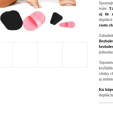
Spoznajt
tváre.
Tá
aj tie 
depiláci
rastu c
Zabudnit
Bezbol
bezbol
jednoduc
Tajomstv
kryštáli
všetky c
aj intímn
Ku kúpe
depiláci