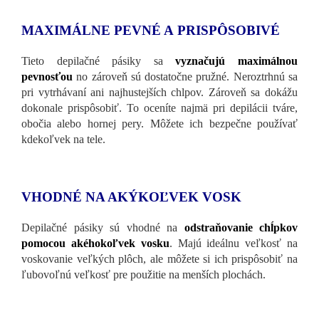
MAXIMÁLNE PEVNÉ A PRISPÔSOBIVÉ
Tieto depilačné pásiky sa
vyznačujú maximálnou
pevnosťou
no zároveň sú dostatočne pružné. Neroztrhnú sa
pri vytrhávaní ani najhustejších chlpov. Zároveň sa dokážu
dokonale prispôsobiť. To oceníte najmä pri depilácii tváre,
obočia alebo hornej pery. Môžete ich bezpečne používať
kdekoľvek na tele.
VHODNÉ NA AKÝKOĽVEK VOSK
Depilačné pásiky sú vhodné na
odstraňovanie chĺpkov
pomocou akéhokoľvek vosku
. Majú ideálnu veľkosť na
voskovanie veľkých plôch, ale môžete si ich prispôsobiť na
ľubovoľnú veľkosť pre použitie na menších plochách.