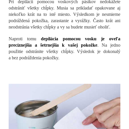
Pri depilácii pomocou voskových pásikov nedokážete
odstrániť všetky chĺpky. Musia sa prikladať opakovane aj
niekoľko krát na to isté miesto. Výsledkom je nesmierne
podráždená pokožka, zarastanie a vyrážky. Často krát ani
neodstránia všetky chĺpky a vy sa budete musieť oholiť.
Naproti tomu
depilácia pomocou vosku je oveľa
precíznejšia a šetrnejšia k vašej pokožke
. Na jedno
použitie odstránite všetky chĺpky. Výsledok je dokonalý
a bez podráždenia pokožky.