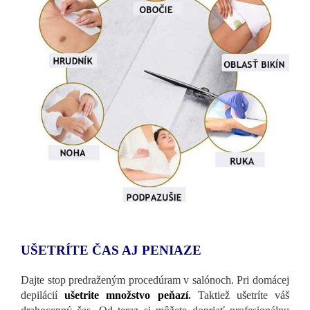
UŠETRÍTE ČAS AJ PENIAZE
Dajte stop predraženým procedúram v salónoch. Pri domácej
depilácií
ušetrite množstvo peňazí
.
Taktiež ušetríte váš