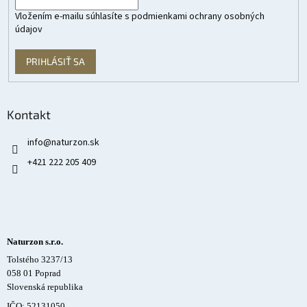
Vložením e-mailu súhlasíte s
podmienkami ochrany osobných
údajov
PRIHLÁSIŤ SA
Kontakt
info
@
naturzon.sk
+421 222 205 409
Naturzon s.r.o.
Tolstého 3237/13
058 01 Poprad
Slovenská republika
IČO: 52131050