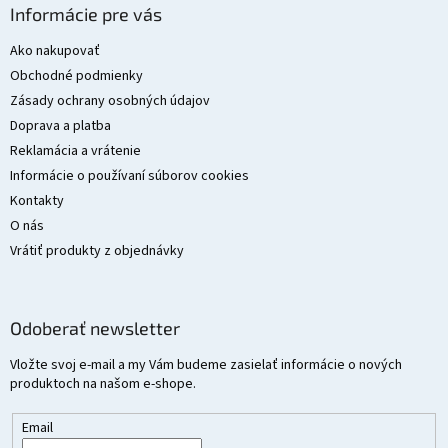
á
Informácie pre vás
p
ä
Ako nakupovať
t
Obchodné podmienky
i
Zásady ochrany osobných údajov
e
Doprava a platba
Reklamácia a vrátenie
Informácie o používaní súborov cookies
Kontakty
O nás
Vrátiť produkty z objednávky
Odoberať newsletter
Vložte svoj e-mail a my Vám budeme zasielať informácie o nových
produktoch na našom e-shope.
Email