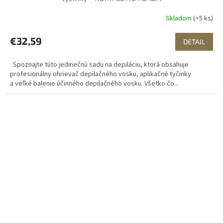
Skladom
(>5 ks)
€32,59
DETAIL
Spoznajte túto jedinečnú sadu na depiláciu, ktorá obsahuje
profesionálny ohrievač depilačného vosku, aplikačné tyčinky
a veľké balenie účinného depilačného vosku. Všetko čo...