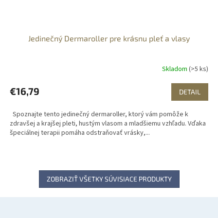
Jedinečný Dermaroller pre krásnu pleť a vlasy
Skladom
(>5 ks)
€16,79
DETAIL
Spoznajte tento jedinečný dermaroller, ktorý vám pomôže k
zdravšej a krajšej pleti, hustým vlasom a mladšiemu vzhľadu. Vďaka
špeciálnej terapii pomáha odstraňovať vrásky,...
ZOBRAZIŤ VŠETKY SÚVISIACE PRODUKTY
Z