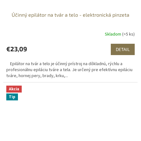
Účinný epilátor na tvár a telo - elektronická pinzeta
Skladom
(>5 ks)
€23,09
DETAIL
Epilátor na tvár a telo je účinný prístroj na dôkladnú, rýchlu a
profesionálnu epiláciu tváre a tela. Je určený pre efektívnu epiláciu
tváre, hornej pery, brady, krku,...
Akcia
Tip