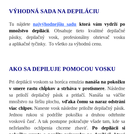
VÝHODNÁ SADA NA DEPILÁCIU
Tu nájdete
najvýhodnejšiu sadu
ktorá vám vydrží po
množstvo depilácií
. Obsahuje tieto kvalitné depilačné
pásiky, depilačný vosk, profesionálny ohrievač vosku
a aplikačné tyčinky. To všetko za výhodnú cenu.
AKO SA DEPILUJE POMOCOU VOSKU
Pri depilácii voskom sa horúca emulzia
nanáša na pokožku
v smere rastu chĺpkov a strháva v protismere
.
Následne
sa priloží depilačný pásik a pritlačí. Nanáša sa väčšie
množstvo na širšiu plochu,
vďaka čomu sa naraz odstráni
viac chlpov
.
Naneste vosk následne priložte depilačný pásik.
Jednou rukou si podržíte pokožku a druhou odtrhnite
voskovú časť. A tak postupne pokračujte všade tam, kde sa
neželaného ochlpenia chceme zbaviť.
Po depilácii si