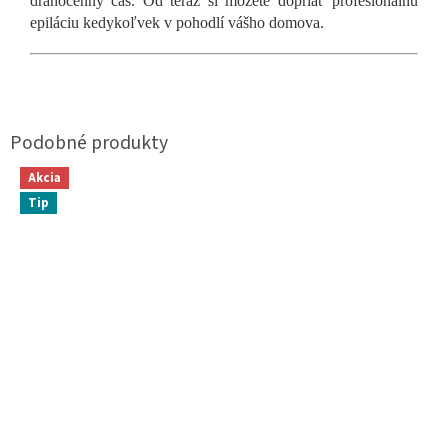
drahocenný čas. Od teraz si môžete dopriať profesionálnu
epiláciu kedykoľvek v pohodlí vášho domova.
Akcia
Tip