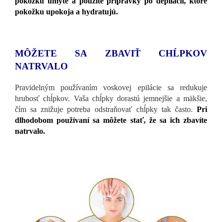
pokožku umyte a použite prípravky po depilácii, ktoré
pokožku upokoja a hydratujú.
MÔŽETE SA ZBAVIŤ CHĹPKOV
NATRVALO
Pravidelným používaním voskovej epilácie sa redukuje
hrubosť chĺpkov. Vaša chĺpky dorastú jemnejšie a mäkšie,
čím sa znižuje potreba odstraňovať chĺpky tak často.
Pri
dlhodobom používaní sa môžete stať, že sa ich zbavíte
natrvalo.