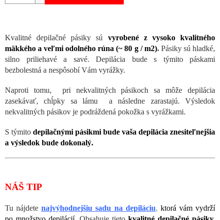
Kvalitné depilačné pásiky sú
vyrobené z vysoko kvalitného
mäkkého a veľmi odolného rúna (~ 80 g / m2)
.
Pásiky sú hladké,
silno priliehavé a savé. Depilácia bude s týmito páskami
bezbolestná a nespôsobí Vám vyrážky.
Naproti tomu, pri nekvalitných pásikoch sa môže depilácia
zasekávať, chĺpky sa lámu a následne zarastajú. Výsledok
nekvalitných pásikov je podráždená pokožka s vyrážkami.
S týmito
depilačnými pásikmi bude vaša depilácia znesiteľnejšia
a výsledok bude dokonalý.
NÁŠ TIP
Tu nájdete
najvýhodnejšiu sadu na depiláciu
,
ktorá vám vydrží
po množstvo depilácií.
Obsahuje tieto
kvalitné depilačné pásiky,