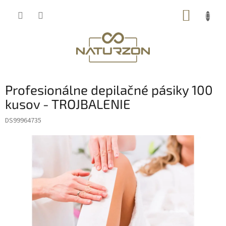
Prejsť
NÁKUP
na
obsah
KOŠÍK
Profesionálne depilačné pásiky 100
kusov - TROJBALENIE
DS99964735