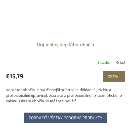
Originálny depilátor obočia
Skladom
(>5 ks)
€15,79
DETAIL
Depilátor obočia je najúčinnejší prístroj na dôkladnú, rýchlu a
profesionálnu úpravu obočia ako z profesionálneho kozmetického
salónu. Okrem obočia ho môžete použiť...
ZOBRAZIŤ VŠETKY PODOBNÉ PRODUKTY