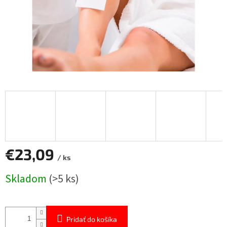
€23,09
/ ks
Jednotková
Skladom
(>5 ks)
cena:
Pridať do košíka