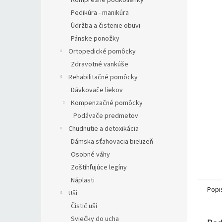
Kompresné podkolienky
Pedikúra - manikúra
Údržba a čistenie obuvi
Pánske ponožky
Ortopedické pomôcky
Zdravotné vankúše
Rehabilitačné pomôcky
Dávkovače liekov
Kompenzačné pomôcky
Podávače predmetov
Chudnutie a detoxikácia
Dámska sťahovacia bielizeň
Osobné váhy
Zoštíhľujúce legíny
Náplasti
Popi
Uši
Čistič uší
Sviečky do ucha