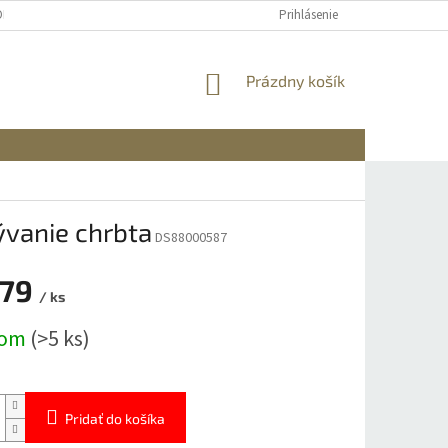
OBNÝCH ÚDAJOV
DOPRAVA A PLATBA
REKLAMÁCIA A VRÁTENIE
Prihlásenie
NÁKUPNÝ
Prázdny košík
KOŠÍK
ývanie chrbta
DS88000587
,79
/ ks
ová
dom
(>5 ks)
Pridať do košíka