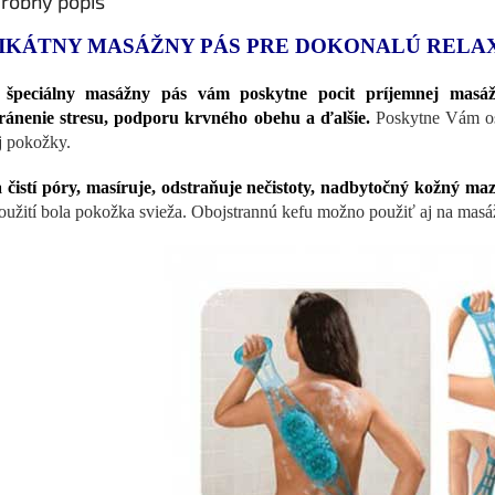
robný popis
IKÁTNY MASÁŽNY PÁS PRE DOKONALÚ RELA
 špeciálny masážny pás vám poskytne pocit príjemnej masáže,
ránenie stresu, podporu krvného obehu a ďalšie.
Poskytne Vám osob
j pokožky.
 čistí póry, masíruje, odstraňuje nečistoty, nadbytočný kožný m
oužití bola pokožka svieža. Obojstrannú kefu možno použiť aj na masáž