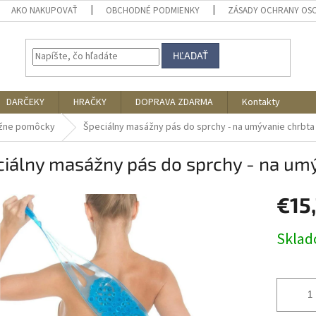
AKO NAKUPOVAŤ
OBCHODNÉ PODMIENKY
ZÁSADY OCHRANY OS
HĽADAŤ
DARČEKY
HRAČKY
DOPRAVA ZDARMA
Kontakty
žne pomôcky
Špeciálny masážny pás do sprchy - na umývanie chrbta
iálny masážny pás do sprchy - na um
€15
Jednotk
Skla
cena: