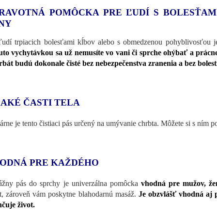
RAVOTNÁ POMÔCKA PRE ĽUDÍ S BOLESŤAMI
NY
ľudí trpiacich bolesťami kĺbov alebo s obmedzenou pohyblivosťou j
uto vychytávkou sa už nemusíte vo vani či sprche ohýbať a prácn
rbát budú dokonale čisté bez nebezpečenstva zranenia a bez bolest
 AKÉ ČASTI TELA
árne je tento čistiaci pás určený na umývanie chrbta. Môžete si s ním po
ODNÁ PRE KAŽDÉHO
žny pás do sprchy je univerzálna pomôcka
vhodná pre mužov, žen
t, zároveň vám poskytne blahodarnú masáž.
Je obzvlášť vhodná aj 
čuje život.