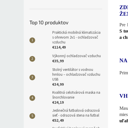
ZD
ŽE
Top 10 produktov
Pre 
S to
Praktická mobilná klimatizácia
a ch
s ohrevom 2v1 - ochladzovač
vzduchu
€114,49
Výkonný ochladzovač vzduchu
NA
€35,99
Stolný ventilátor s vodnou
Prim
hmlou – ochladzovač vzduchu
USB
€34,99
Kvalitná celotvárová maska na
VH
šnorchlovanie
€24,19
Masá
Jedinečná futbalová odrazová
mies
sieť - odrazová stena na futbal
€52,49
uľah