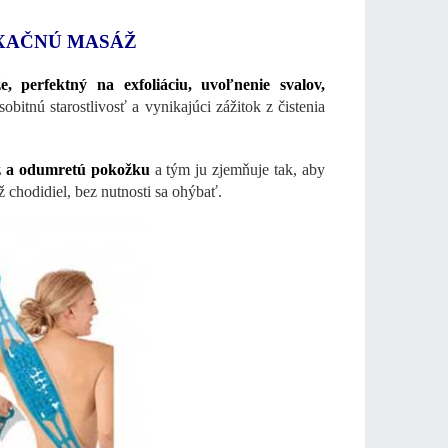
XAČNÚ MASÁŽ
 perfektný na exfoliáciu, uvoľnenie svalov,
itnú starostlivosť a vynikajúci zážitok z čistenia
az a odumretú pokožku
a tým ju zjemňuje tak, aby
 chodidiel, bez nutnosti sa ohýbať.