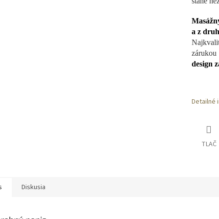
stane ne
Masážny 
a z dru
Najkval
zárukou
design z
Detailné 
TLAČ
s
Diskusia