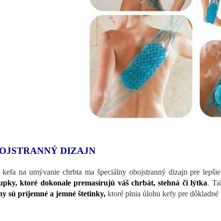
OJSTRANNÝ DIZAJN
 kefa na umývanie chrbta ma špeciálny obojstranný dizajn pre lepšie
upky, ktoré dokonale premasírujú váš chrbát, stehná či lýtka
. Ta
ny sú príjemné a jemné štetinky,
ktoré plnia úlohu kefy pre dôkladné 