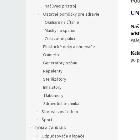
Pod
Načúvací prístroj
UN
Ostatné pomôcky pre zdravie
Okuliare na čítanie
Náš
Masky na spanie
odst
Zdravotné palice
vaše
Elektrické deky a ohrievače
Kefa
Oximetre
po p
Generátory ozónu
Repelenty
Sterilizátory
Inhalátory
Tlakomery
Zdravotná technika
Starostlivosť o telo
Šport
DOM A ZÁHRADA
Odpudzovače a lapače