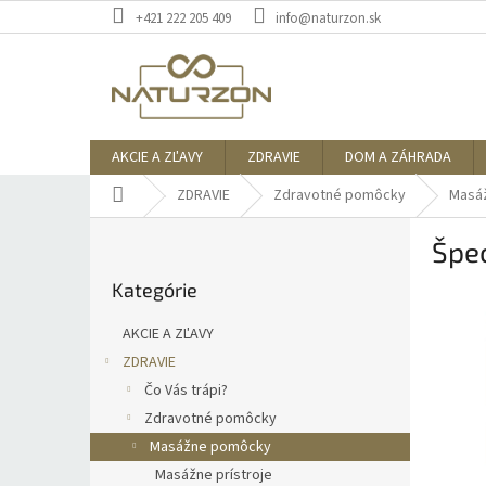
Prejsť
+421 222 205 409
info@naturzon.sk
na
obsah
AKCIE A ZĽAVY
ZDRAVIE
DOM A ZÁHRADA
Domov
ZDRAVIE
Zdravotné pomôcky
Masá
B
Špec
o
Preskočiť
č
Kategórie
kategórie
n
ý
AKCIE A ZĽAVY
p
ZDRAVIE
a
Čo Vás trápi?
n
e
Zdravotné pomôcky
l
Masážne pomôcky
Masážne prístroje