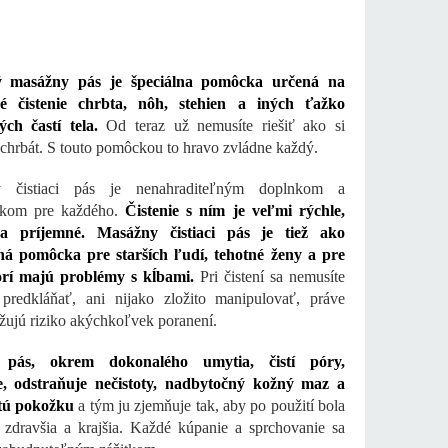
ý masážny pás je špeciálna pomôcka určená na
é čistenie chrbta, nôh, stehien a iných ťažko
ch častí tela.
Od teraz už nemusíte riešiť ako si
e chrbát. S touto pomôckou to hravo zvládne každý.
 čistiaci pás je nenahraditeľným doplnkom a
kom pre každého.
Čistenie s ním je veľmi rýchle,
a príjemné. Masážny čistiaci pás je tiež ako
ná pomôcka pre starších ľudí, tehotné ženy a pre
orí majú problémy s kĺbami.
Pri čistení sa nemusíte
predkláňať, ani nijako zložito manipulovať, práve
ižujú riziko akýchkoľvek poranení.
i pás, okrem dokonalého umytia, čistí póry,
e, odstraňuje nečistoty, nadbytočný kožný maz a
tú pokožku
a tým ju zjemňuje tak, aby po použití bola
zdravšia a krajšia. Každé kúpanie a sprchovanie sa