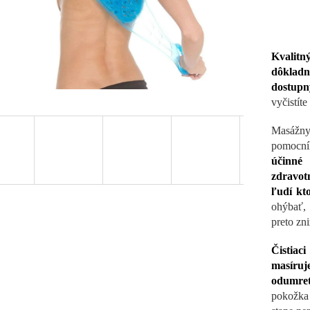
Kvalitn
dôkladn
dostupný
vyčistít
Masážny
pomocní
účinné 
zdravot
ľudí kt
ohýbať, 
preto zn
Čistiac
masíruj
odumre
pokožka 