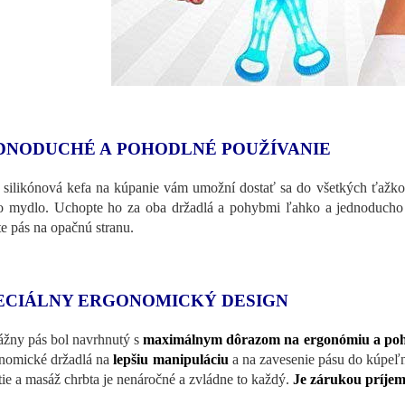
DNODUCHÉ A POHODLNÉ POUŽÍVANIE
 silikónová kefa na kúpanie vám umožní dostať sa do všetkých ťažko p
o mydlo. Uchopte ho za oba držadlá a pohybmi ľahko a jednoducho
te pás na opačnú stranu.
ECIÁLNY ERGONOMICKÝ DESIGN
žny pás bol navrhnutý s
maximálnym dôrazom na ergonómiu a poho
nomické držadlá na
lepšiu manipuláciu
a na zavesenie pásu do kúpeľn
ie a masáž chrbta je nenáročné a zvládne to každý.
Je zárukou príjemn