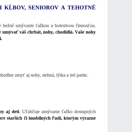
 KĹBOV, SENIOROV A TEHOTNÉ
e bežné umývanie ťažkou a bolestivou činnosťou.
e umývať váš chrbát, nohy, chodidlá. Vaše nohy
i.
hodlne umyť aj nohy, stehná, lýtka a iné partie.
y aj deti
. Uľahčuje umývanie ťažko dostupných
pre starších či imobilných ľudí, ktorým výrazne