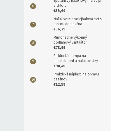
Spoľahlivý bazénový merač ph
a chlóru
€35,69
Nafukovacia volejbalová sieť s
loptou do bazéna
€36,79
Mimoriadne výkonný
podlahový ventilátor
€78,99
Elektrická pumpa na
paddleboard a nafukovačky
€94,49
Praktické náplasti na opravu
bazénov
€12,59