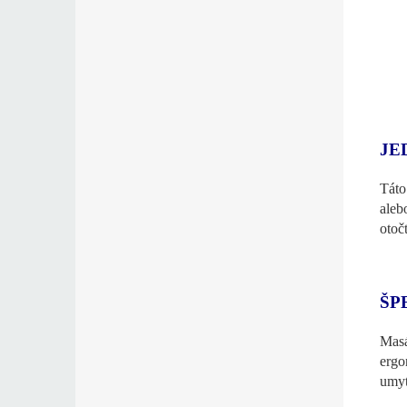
JE
Táto
aleb
otoč
ŠP
Masá
ergo
umyt