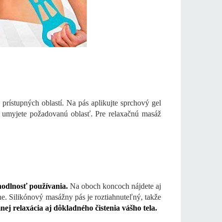
rístupných oblastí. Na pás aplikujte sprchový gel
 umyjete požadovanú oblasť. Pre relaxačnú masáž
dlnosť používania.
Na oboch koncoch nájdete aj
e. Silikónový masážny pás je roztiahnuteľný, takže
ej relaxácia aj dôkladného čistenia vášho tela.