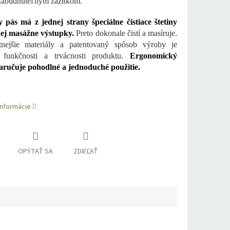
zabudnuteľným zážitkom.
pás má z jednej strany špeciálne čistiace štetiny
hej masážne výstupky.
Preto dokonale čistí a masíruje.
itnejšie materiály a patentovaný spôsob výroby je
 funkčnosti a trvácnosti produktu.
Ergonomický
aručuje pohodlné a jednoduché použitie.
informácie
OPÝTAŤ SA
ZDIEĽAŤ